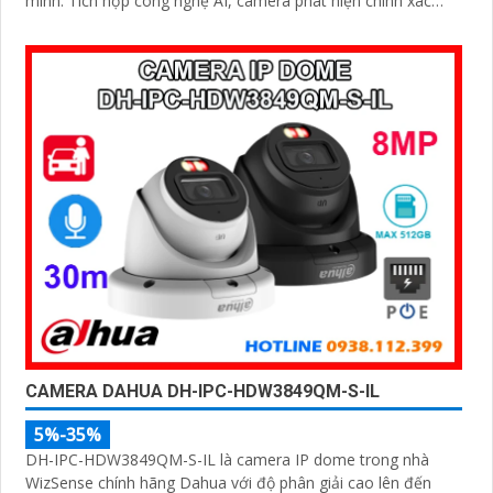
minh. Tích hợp công nghệ AI, camera phát hiện chính xác
người và phương tiện, kết hợp micro ghi âm và khe thẻ nhớ
hỗ trợ đến 512GB đảm bảo lưu trữ linh hoạt và chi tiết, hỗ
trợ PoE tiện lợi đây là giải pháp giám sát an ninh hiệu quả
CAMERA DAHUA DH-IPC-HDW3849QM-S-IL
5%-35%
DH-IPC-HDW3849QM-S-IL là camera IP dome trong nhà
WizSense chính hãng Dahua với độ phân giải cao lên đến