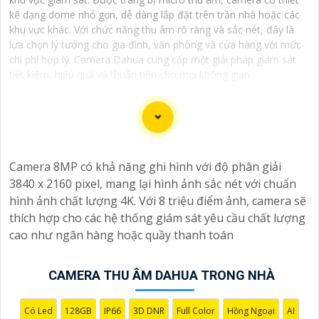
kế dạng dome nhỏ gọn, dễ dàng lắp đặt trên trần nhà hoặc các
khu vực khác. Với chức năng thu âm rõ ràng và sắc nét, đây là
lựa chọn lý tưởng cho gia đình, văn phòng và cửa hàng với mức
chi phí hợp lý. Camera Dahua cung cấp một giải pháp giám sát
tiết kiệm, hiệu quả và thuận tiện cho mọi không gian.
Dạ chắc chắn, đây là tư vấn của tôi về Camera Dahua
Camera 8MP có khả năng ghi hình với độ phân giải
chính hãng giá rẻ và chất lượng:
3840 x 2160 pixel, mang lại hình ảnh sắc nét với chuẩn
1:
Camera Dahua là một thương hiệu nổi tiếng về sản
hình ảnh chất lượng 4K. Với 8 triệu điểm ảnh, camera sẽ
phẩm an ninh và giám sát.⚒
2:
Để Hoàn toàn tin cậy
thích hợp cho các hệ thống giám sát yêu cầu chất lượng
mua Camera Dahua chính hãng, bạn nên mua từ các
cao như ngân hàng hoặc quầy thanh toán
cửa hàng uy tín hoặc các đại lý chính thức của Dahua.☄️
3:
Mức giá của Camera Dahua có thể thay đổi tùy vào
model và chức năng của camera. Bạn nên tìm hiểu kỹ
CAMERA THU ÂM DAHUA TRONG NHÀ
trước khi đầu tư.🎖️
4:
Chất lượng của Camera Dahua
được đánh giá cao với độ phân giải cao, tính năng
Có Led
128GB
IP66
3D DNR
Full Color
Hồng Ngoại
AI