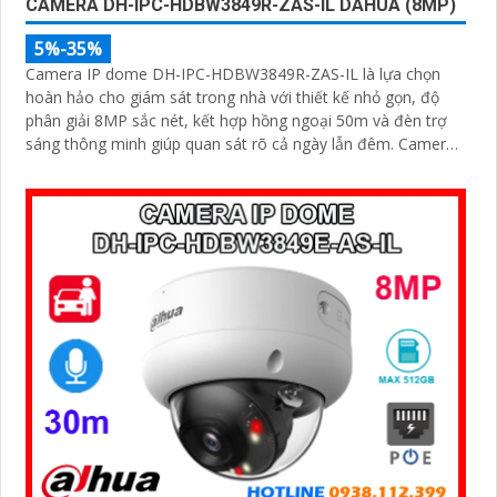
CAMERA DH-IPC-HDBW3849R-ZAS-IL DAHUA (8MP)
5%-35%
Camera IP dome DH-IPC-HDBW3849R-ZAS-IL là lựa chọn
hoàn hảo cho giám sát trong nhà với thiết kế nhỏ gọn, độ
phân giải 8MP sắc nét, kết hợp hồng ngoại 50m và đèn trợ
sáng thông minh giúp quan sát rõ cả ngày lẫn đêm. Camera
được tích hợp micro ghi âm, khe thẻ nhớ lên đến 512GB và
công nghệ phân biệt người và phương tiện, nâng cao độ
chính xác trong cảnh báo, hỗ trợ POE tiện lợi