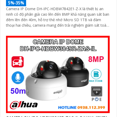
5%-35%
Camera IP Dome DH-IPC-HDBW7842E1-Z-X là thiết bị an
ninh có độ phân giải cao lên đến 8MP khả năng quan sát ban
đêm lên đến 40m, hỗ trợ thẻ nhớ Micro SD 1TB và đàm
thoại hai chiều, camera mang đến trải nghiệm giám sát toàn
diện. Đặc biệt, các tính năng AI thông minh như nhận diện
khuôn mặt và đếm người giúp nâng cao hiệu quả quản lý và
an ninh cho mọi không gian trong nhà