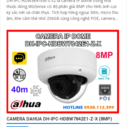
DH-IPC-HDW3841EM-S-S2 là camera IP dome trong nhà
thuộc dòng WizSense có độ phân giải 8MP cho hình ảnh cực
kỳ sắc nét và chân thực. Tích hợp hồng ngoại 30m, micro thu
âm, khe cắm thẻ nhớ 256GB cùng công nghệ POE, camera
mang đến sự tiện lợi tối đa trong lắp đặt và sử dụng
CAMERA DAHUA DH-IPC-HDBW7842E1-Z-X (8MP)