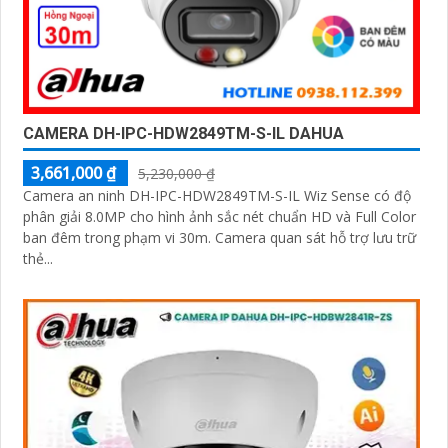
CAMERA DH-IPC-HDW2849TM-S-IL DAHUA
3,661,000 ₫
5,230,000 ₫
Camera an ninh DH-IPC-HDW2849TM-S-IL Wiz Sense có độ
phân giải 8.0MP cho hình ảnh sắc nét chuẩn HD và Full Color
ban đêm trong phạm vi 30m. Camera quan sát hỗ trợ lưu trữ
thẻ...