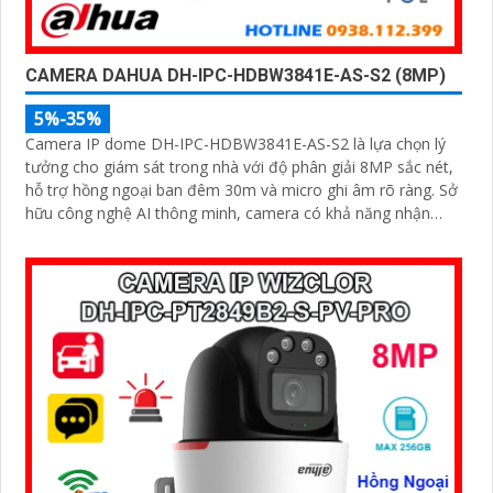
CAMERA DAHUA DH-IPC-HDBW3841E-AS-S2 (8MP)
5%-35%
Camera IP dome DH-IPC-HDBW3841E-AS-S2 là lựa chọn lý
tưởng cho giám sát trong nhà với độ phân giải 8MP sắc nét,
hỗ trợ hồng ngoại ban đêm 30m và micro ghi âm rõ ràng. Sở
hữu công nghệ AI thông minh, camera có khả năng nhận
diện và phân biệt chuyển động của người và phương tiện,
tăng độ chính xác trong cảnh báo an ninh