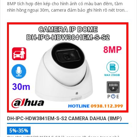
8MP tích hợp đèn kép cho hình ảnh có màu ban đêm, tầm
nhìn hồng ngoại 30m, camera đảm bảo ghi hình rõ nét trong
mọi điều kiện ánh sáng. Hỗ trợ khe thẻ nhớ lên đến 512GB,
tích hợp micro ghi âm, chuẩn POE và khả năng nhận diện
chính xác người và phương tiện giám sát an ninh tốt
DH-IPC-HDW3841EM-S-S2 CAMERA DAHUA (8MP)
5%-35%