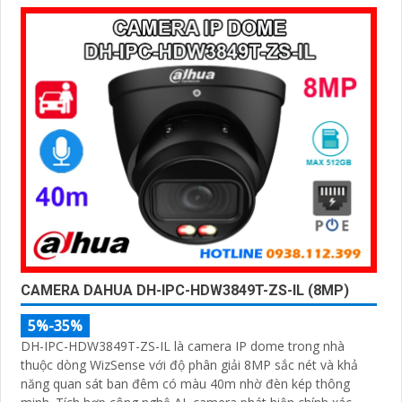
CAMERA DAHUA DH-IPC-HDW3849T-ZS-IL (8MP)
5%-35%
DH-IPC-HDW3849T-ZS-IL là camera IP dome trong nhà
thuộc dòng WizSense với độ phân giải 8MP sắc nét và khả
năng quan sát ban đêm có màu 40m nhờ đèn kép thông