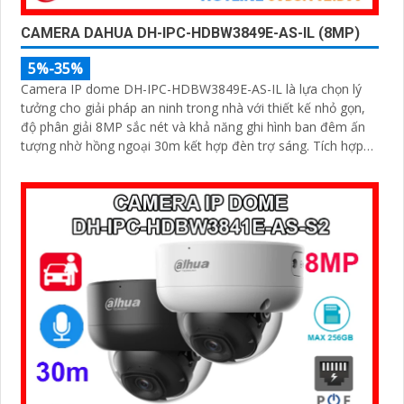
CAMERA DAHUA DH-IPC-HDBW3849E-AS-IL (8MP)
5%-35%
Camera IP dome DH-IPC-HDBW3849E-AS-IL là lựa chọn lý
tưởng cho giải pháp an ninh trong nhà với thiết kế nhỏ gọn,
độ phân giải 8MP sắc nét và khả năng ghi hình ban đêm ấn
tượng nhờ hồng ngoại 30m kết hợp đèn trợ sáng. Tích hợp
micro thu âm, khe cắm thẻ nhớ đến 512GB và công nghệ AI
thông minh giúp phân biệt chính xác người và phương tiện hỗ
trợ POE, giảm thiểu báo động giả hiệu quả