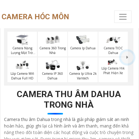
CAMERA HÓC MÔN
Camera Năng
Camera 360 Trong
Camera Ip Dahua
Camera TIOC
Lượng Mặt Trời
Nhà
Dahua
Dahua
Lắp Camera Hik
Phát Hiện Xe
Lắp Camera Wifi
Camera IP 360
Camera Ip Ultra 2k
Dahua Full HD
Dahua
Vantech
CAMERA THU ÂM DAHUA
TRONG NHÀ
Camera thu âm Dahua trong nhà là giải pháp giám sát an ninh
hoàn hảo, giúp ghi lại cả hình ảnh và âm thanh, mang đến khả
năng theo dõi toàn diện các hoạt động và cuộc trò chuyện trong
khu vực giám sát. Được trang bị micro thu âm, camera có thiết