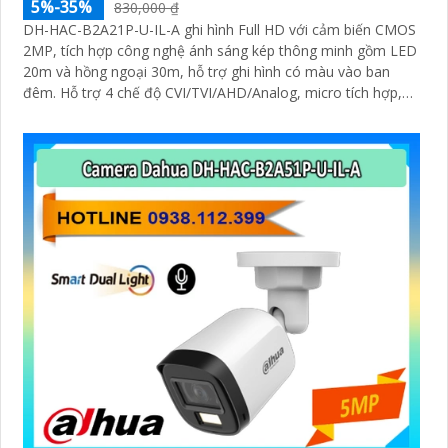
5%-35%
830,000 ₫
DH-HAC-B2A21P-U-IL-A ghi hình Full HD với cảm biến CMOS
2MP, tích hợp công nghệ ánh sáng kép thông minh gồm LED
20m và hồng ngoại 30m, hỗ trợ ghi hình có màu vào ban
đêm. Hỗ trợ 4 chế độ CVI/TVI/AHD/Analog, micro tích hợp,
vỏ kim loại IP67, hoạt động từ -40°C đến +60°C