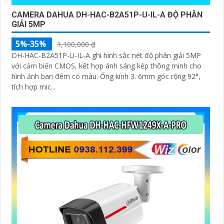
CAMERA DAHUA DH-HAC-B2A51P-U-IL-A ĐỘ PHÂN
GIẢI 5MP
5%-35%
1,100,000 ₫
DH-HAC-B2A51P-U-IL-A ghi hình sắc nét độ phân giải 5MP
với cảm biến CMOS, kết hợp ánh sáng kép thông minh cho
hình ảnh ban đêm có màu. Ống kính 3. 6mm góc rộng 92°,
tích hợp mic...