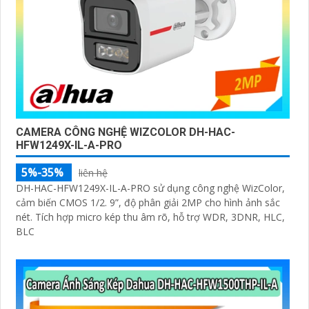
CAMERA CÔNG NGHỆ WIZCOLOR DH-HAC-
HFW1249X-IL-A-PRO
5%-35%
liên hệ
DH-HAC-HFW1249X-IL-A-PRO sử dụng công nghệ WizColor,
cảm biến CMOS 1/2. 9”, độ phân giải 2MP cho hình ảnh sắc
nét. Tích hợp micro kép thu âm rõ, hỗ trợ WDR, 3DNR, HLC,
BLC