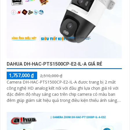
DAHUA DH-HAC-PTS1500CP-E2-IL-A GIÁ RẺ
1,757,000 ₫
2,510,000 ₫
Camera DH-HAC-PTS1500CP-E2-IL-A đươc trang bị 2 mắt
công nghệ HD analog kết nối với đầu ghi lựa chọn giá rẻ với
đặc điểm độ nhạy sáng cao trên chip camera có màu ban
đêm giúp giám sát hiệu quả trong điều kiện thiếu ánh sáng.
2+2MP Smart Dual Light Outdoor Khoảng cách chiếu sáng
50 m