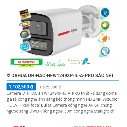
✲ DAHUA DH-HAC-HFW1249XP-IL-A-PRO SẮC NÉT
1,102,500 ₫
1,575,000 ₫
Camera DH-HAC-HFW1249XP-IL-A-PRO thiết kế dạng dome
giá rẻ công nghệ ánh sáng kép thông minh HD 2MP WizColor
HDCVI Fixed-focal Bullet Camera công nghệ AI-ISP chống
ngược sáng DWDR hồng ngoại 50m công nghệ Starlight cho
giám sát ban đêm tốt. Phù hợp lắp ngoài trời kho hàng nhà
xưởng