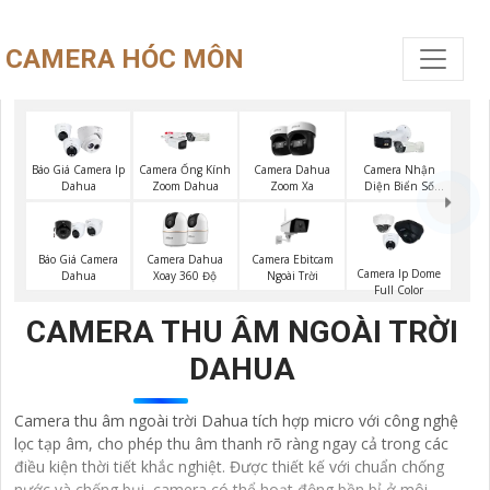
CAMERA HÓC MÔN
Báo Giá Camera Ip
Camera Ống Kính
Camera Dahua
Camera Nhận
Dahua
Zoom Dahua
Zoom Xa
Diện Biển Số
Dahua
Báo Giá Camera
Camera Ebitcam
Camera Dahua
Camera Ip Dome
Dahua
Ngoài Trời
Xoay 360 Độ
Full Color
CAMERA THU ÂM NGOÀI TRỜI
DAHUA
Camera thu âm ngoài trời Dahua tích hợp micro với công nghệ
lọc tạp âm, cho phép thu âm thanh rõ ràng ngay cả trong các
điều kiện thời tiết khắc nghiệt. Được thiết kế với chuẩn chống
nước và chống bụi, camera có thể hoạt động bền bỉ ở môi