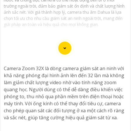
trường ngoài trời, đảm bảo giám sát ổn định và chất lượng hình
ảnh sắc nét. Với giá thành hợp lý, camera thu âm Dahua là lựa
chọn tối ưu cho nhu cầu giám sát an ninh ngoài trời, mang đến
giải pháp an toàn và hiệu quả cho mọi không gian.
Camera IP tích hợp mic ghi âm cho hình ảnh chất lượng
Camera Zoom 32X là dòng camera giám sát an ninh với
sắc nét. Với công nghệ tiên tiến, sản phẩm này mang
khả năng phóng đại hình ảnh lên đến 32 lần mà không
đến khả năng quan sát và nghe rõ ràng mọi hoạt động
làm giảm chất lượng video nhờ vào tính năng zoom
xung quanh. Cảm biến chất lượng cao giúp tái tạo màu
quang học. Người dùng có thể dễ dàng điều khiển việc
sắc chính xác, đồng thời mic ghi âm tích hợp cho phép
phóng to, thu nhỏ qua phần mềm trên điện thoại hoặc
người dùng thấu hiểu từng chi tiết với âm thanh sống
máy tính. Với ống kính có thể thay đổi tiêu cự, camera
động. Sự kết hợp hoàn hảo giữa hình ảnh và âm thanh
cho phép quan sát các đối tượng ở xa một cách rõ ràng
không chỉ nâng cao trải nghiệm giám sát mà còn tăng
và sắc nét, giúp tăng cường hiệu quả giám sát từ xa.
cường tính hiệu quả trong việc bảo vệ và giám sát tài
sản. Đánh thức mọi giác quan với camera thông minh