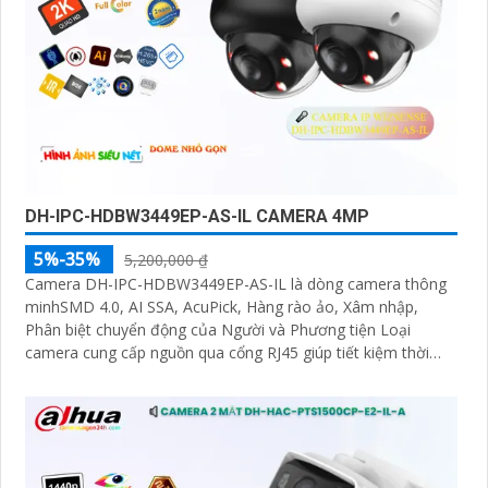
DH-IPC-HDBW3449EP-AS-IL CAMERA 4MP
5%-35%
5,200,000 ₫
Camera DH-IPC-HDBW3449EP-AS-IL là dòng camera thông
minhSMD 4.0, AI SSA, AcuPick, Hàng rào ảo, Xâm nhập,
Phân biệt chuyển động của Người và Phương tiện Loại
camera cung cấp nguồn qua cổng RJ45 giúp tiết kiệm thời
gian Camera được đánh giá cao về độ tin cậy và hiệu suất