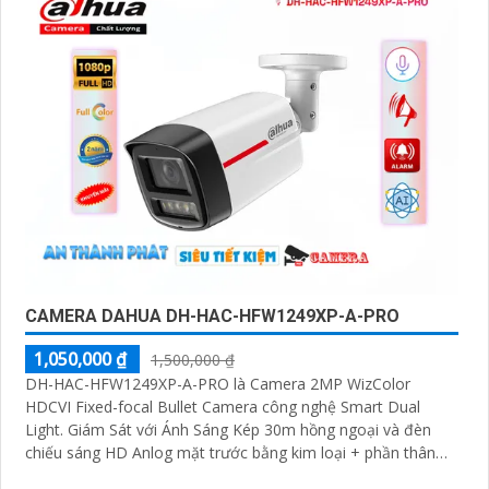
CAMERA DAHUA DH-HAC-HFW1249XP-A-PRO
1,050,000 ₫
1,500,000 ₫
DH-HAC-HFW1249XP-A-PRO là Camera 2MP WizColor
HDCVI Fixed-focal Bullet Camera công nghệ Smart Dual
Light. Giám Sát với Ánh Sáng Kép 30m hồng ngoại và đèn
chiếu sáng HD Anlog mặt trước bằng kim loại + phần thân
bằng nhựa + Giá đỡ bằng kim loại