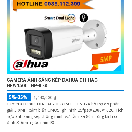
CAMERA ÁNH SÁNG KÉP DAHUA DH-HAC-
HFW1500THP-IL-A
5%-35%
1,440,000 ₫
Camera Dahua DH-HAC-HFW1500THP-IL-A hỗ trợ độ phân
giải 5.0MP, cảm biến CMOS, ghi hình 25fps@2880×1620. Tích
hợp ánh sáng kép thông minh với tầm xa 80m, ống kính cố
định 3. 6mm góc nhìn 90