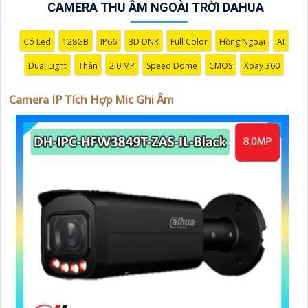
này, đồng hành đáng tin cậy để bảo vệ ngôi nhà và
CAMERA THU ÂM NGOÀI TRỜI DAHUA
doanh nghiệp của bạn."
Có Led
128GB
IP66
3D DNR
Full Color
Hồng Ngoại
AI
Dual Light
Thân
2.0 MP
Speed Dome
CMOS
Xoay 360
Camera IP Tích Hợp Mic Ghi Âm
'