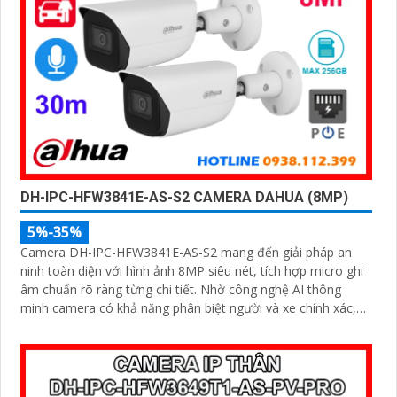
DH-IPC-HFW3841E-AS-S2 CAMERA DAHUA (8MP)
5%-35%
Camera DH-IPC-HFW3841E-AS-S2 mang đến giải pháp an
ninh toàn diện với hình ảnh 8MP siêu nét, tích hợp micro ghi
âm chuẩn rõ ràng từng chi tiết. Nhờ công nghệ AI thông
minh camera có khả năng phân biệt người và xe chính xác,
giúp giám sát hiệu quả và hạn chế cảnh báo giả