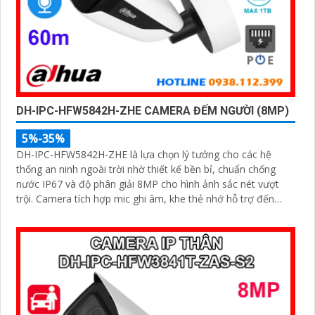
DH-IPC-HFW5842H-ZHE CAMERA ĐẾM NGƯỜI (8MP)
5%-35%
DH-IPC-HFW5842H-ZHE là lựa chọn lý tưởng cho các hệ
thống an ninh ngoài trời nhờ thiết kế bền bỉ, chuẩn chống
nước IP67 và độ phân giải 8MP cho hình ảnh sắc nét vượt
trội. Camera tích hợp mic ghi âm, khe thẻ nhớ hỗ trợ đến
1TB, hồng ngoại tầm xa 60m và kết nối PoE giúp lắp đặt dễ
dàng, tiết kiệm chi phí