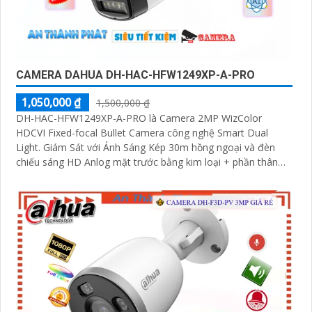
CAMERA DAHUA DH-HAC-HFW1249XP-A-PRO
1,050,000 ₫
1,500,000 ₫
DH-HAC-HFW1249XP-A-PRO là Camera 2MP WizColor
HDCVI Fixed-focal Bullet Camera công nghệ Smart Dual
Light. Giám Sát với Ánh Sáng Kép 30m hồng ngoại và đèn
chiếu sáng HD Anlog mặt trước bằng kim loại + phần thân
bằng nhựa + Giá đỡ bằng kim loại