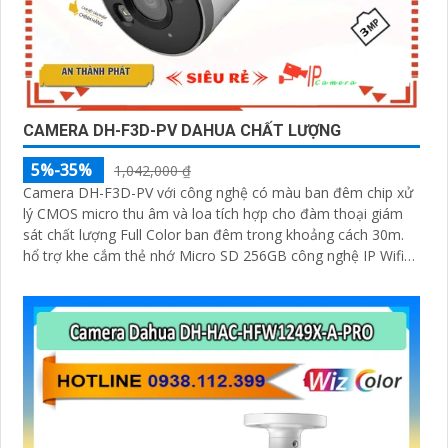
CAMERA DH-F3D-PV DAHUA CHẤT LƯỢNG
5%-35%
1,042,000 ₫
Camera DH-F3D-PV với công nghệ có màu ban đêm chip xử
lý CMOS micro thu âm và loa tích hợp cho đàm thoại giám
sát chất lượng Full Color ban đêm trong khoảng cách 30m.
hổ trợ khe cắm thẻ nhớ Micro SD 256GB công nghệ IP Wifi
kết nối dễ dàng