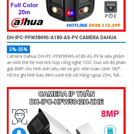
DH-IPC-PFW3849S-A180-AS-PV CAMERA DAHUA
5%-35%
Camera Dahua DH-IPC-PFW3849S-A180-AS-PV là siêu phẩm
an ninh thế hệ mới tích hợp công nghệ TiOC Duo với độ phân
giải 8MP cho hình ảnh siêu nét và góc nhìn toàn cảnh 180°.
Hỗ trợ ghi hình ban đêm vượt trội với hồng ngoại 25m, full
color 20m, đàm thoại hai chiều rõ ràng, cùng khe cắm thẻ
nhớ 256GB đáp ứng nhu cầu lưu trữ dài hạn, thiết kế chuẩn
IP67 chống bụi nước, cấp nguồn POE