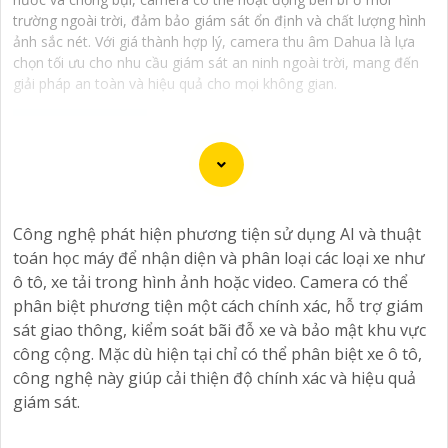
trường ngoài trời, đảm bảo giám sát ổn định và chất lượng hình
ảnh sắc nét. Với giá thành hợp lý, camera thu âm Dahua là lựa
chọn tối ưu cho nhu cầu giám sát an ninh ngoài trời, mang đến
giải pháp an toàn và hiệu quả cho mọi không gian.
Dạ chắc chắn, đây là tư vấn của tôi về Camera Dahua
chính hãng giá rẻ và chất lượng:
Công nghệ phát hiện phương tiện sử dụng AI và thuật
1:
Camera Dahua là một thương hiệu nổi tiếng về sản
toán học máy để nhận diện và phân loại các loại xe như
phẩm an ninh và giám sát.⚒
2:
Để Hoàn toàn tin cậy
ô tô, xe tải trong hình ảnh hoặc video. Camera có thể
mua Camera Dahua chính hãng, bạn nên mua từ các
phân biệt phương tiện một cách chính xác, hỗ trợ giám
cửa hàng uy tín hoặc các đại lý chính thức của Dahua.☄️
sát giao thông, kiểm soát bãi đỗ xe và bảo mật khu vực
3:
Mức giá của Camera Dahua có thể thay đổi tùy vào
công cộng. Mặc dù hiện tại chỉ có thể phân biệt xe ô tô,
model và chức năng của camera. Bạn nên tìm hiểu kỹ
công nghệ này giúp cải thiện độ chính xác và hiệu quả
trước khi đầu tư.🎖️
4:
Chất lượng của Camera Dahua
giám sát.
được đánh giá cao với độ phân giải cao, tính năng
thông minh và độ tin cậy.💖
5:
Nếu bạn muốn tìm