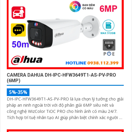
CAMERA DAHUA DH-IPC-HFW3649T1-AS-PV-PRO
(6MP)
5%-35%
DH-IPC-HFW3649T1-AS-PV-PRO là lựa chọn lý tưởng cho giải
pháp an ninh ngoài trời với độ phân giải 6MP siêu nét và
công nghệ WizColor TiOC PRO cho hình ảnh có màu 24/7.
Tích hợp trí tuệ nhân tạo AI giúp phân biệt chính xác người và
phương tiện hỗ trợ đàm thoại hai chiều, ghi hình linh hoạt với
khe thẻ nhớ lên đến 512GB