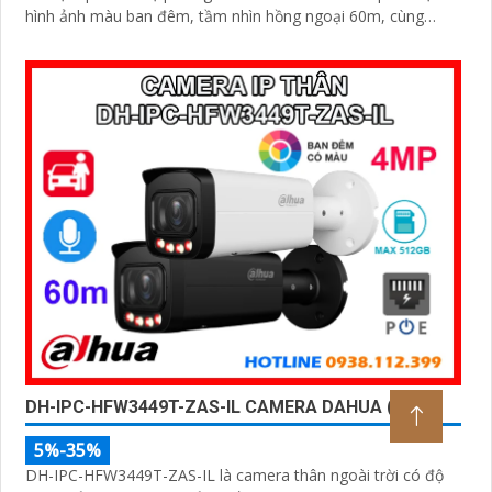
hình ảnh màu ban đêm, tầm nhìn hồng ngoại 60m, cùng
micro ghi âm và khả năng nhận diện chính xác người và xe,
camera đảm bảo giám sát chuẩn xác 24/7 hỗ trợ POE, khe
thẻ nhớ lên đến 512GB và chuẩn chống nước IP67
DH-IPC-HFW3449T-ZAS-IL CAMERA DAHUA (4MP)
5%-35%
DH-IPC-HFW3449T-ZAS-IL là camera thân ngoài trời có độ