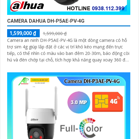
CAMERA DAHUA DH-P5AE-PV-4G
1,599,000 ₫
1,599,000 ₫
Camera an ninh DH-P5AE-PV-4G là một dòng camera có hỗ
trợ sim 4g giúp lắp đặt ở các vị trí khó kéo mạng đến trực
tiếp, có thể nhìn có màu vào ban đêm 20-30m, báo động còi
hú và đèn chớp tại chỗ, tích hợp khả năng quay xoay 360 độ
ấn tượng, chống nước IP 66