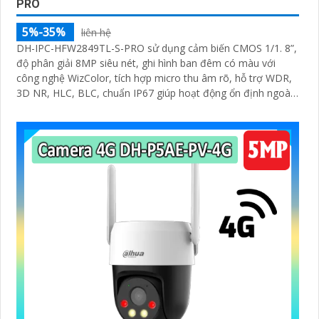
PRO
5%-35%
liên hệ
DH-IPC-HFW2849TL-S-PRO sử dụng cảm biến CMOS 1/1. 8”,
độ phân giải 8MP siêu nét, ghi hình ban đêm có màu với
công nghệ WizColor, tích hợp micro thu âm rõ, hỗ trợ WDR,
3D NR, HLC, BLC, chuẩn IP67 giúp hoạt động ổn định ngoài
trời trong mọi điều kiện thời tiết