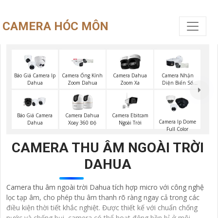
CAMERA HÓC MÔN
Báo Giá Camera Ip
Camera Ống Kính
Camera Dahua
Camera Nhận
Dahua
Zoom Dahua
Zoom Xa
Diện Biển Số
Dahua
Báo Giá Camera
Camera Ebitcam
Camera Dahua
Camera Ip Dome
Dahua
Ngoài Trời
Xoay 360 Độ
Full Color
CAMERA THU ÂM NGOÀI TRỜI
DAHUA
Camera thu âm ngoài trời Dahua tích hợp micro với công nghệ
lọc tạp âm, cho phép thu âm thanh rõ ràng ngay cả trong các
điều kiện thời tiết khắc nghiệt. Được thiết kế với chuẩn chống
nước và chống bụi, camera có thể hoạt động bền bỉ ở môi