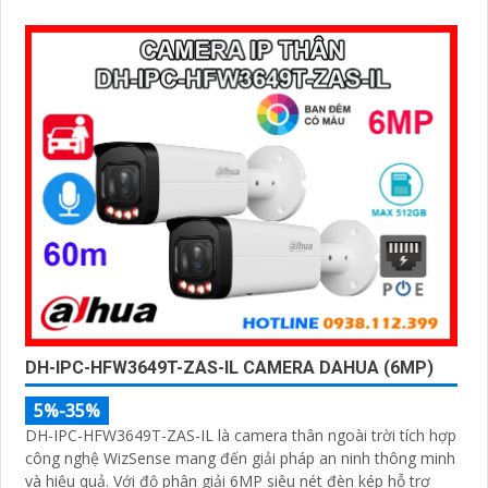
nhận diện thông minh giúp phân biệt chính xác giữa người và
xe, nâng cao hiệu quả giám sát với thiết kế chuẩn IP67 chống
bụi nước và hỗ trợ PoE giá rẻ
DH-IPC-HFW3649T-ZAS-IL CAMERA DAHUA (6MP)
5%-35%
DH-IPC-HFW3649T-ZAS-IL là camera thân ngoài trời tích hợp
công nghệ WizSense mang đến giải pháp an ninh thông minh
và hiệu quả. Với độ phân giải 6MP siêu nét đèn kép hỗ trợ