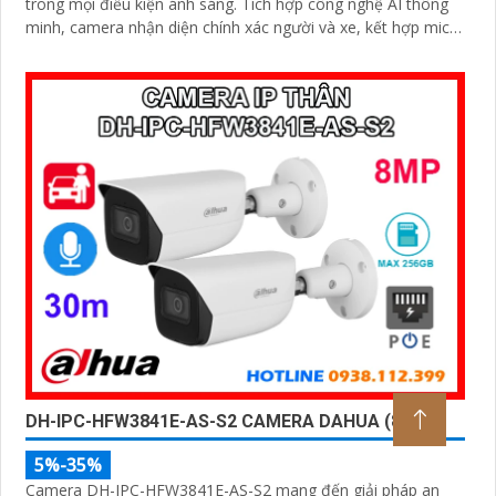
trong mọi điều kiện ánh sáng. Tích hợp công nghệ AI thông
minh, camera nhận diện chính xác người và xe, kết hợp micro
ghi âm, hồng ngoại ban đêm 60m và khe thẻ nhớ lên đến
256GB mang đến giải pháp giám sát toàn diện và hiệu quả
DH-IPC-HFW3841E-AS-S2 CAMERA DAHUA (8MP)
5%-35%
Camera DH-IPC-HFW3841E-AS-S2 mang đến giải pháp an