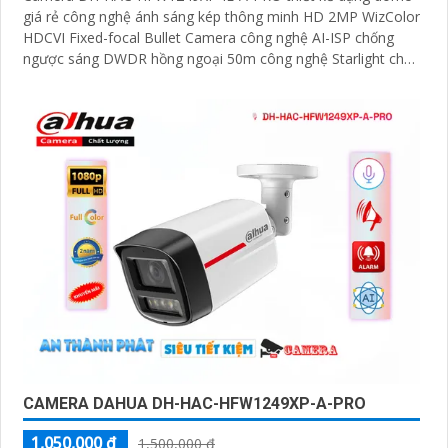
giá rẻ công nghệ ánh sáng kép thông minh HD 2MP WizColor
HDCVI Fixed-focal Bullet Camera công nghệ AI-ISP chống
ngược sáng DWDR hồng ngoại 50m công nghệ Starlight cho
giám sát ban đêm tốt. Phù hợp lắp ngoài trời kho hàng nhà
xưởng
CAMERA DAHUA DH-HAC-HFW1249XP-A-PRO
1,050,000 ₫
1,500,000 ₫