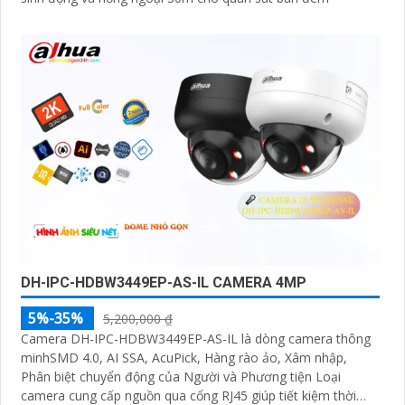
DH-IPC-HDBW3449EP-AS-IL CAMERA 4MP
5%-35%
5,200,000 ₫
Camera DH-IPC-HDBW3449EP-AS-IL là dòng camera thông
minhSMD 4.0, AI SSA, AcuPick, Hàng rào ảo, Xâm nhập,
Phân biệt chuyển động của Người và Phương tiện Loại
camera cung cấp nguồn qua cổng RJ45 giúp tiết kiệm thời