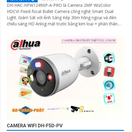
DH-HAC-HFW1249XP-A-PRO là Camera 2MP WizColor
HDCVI Fixed-focal Bullet Camera công nghệ Smart Dual
Light. Giám Sát với Ánh Sáng Kép 30m hồng ngoại và đèn
chiếu sáng HD Anlog mặt trước bằng kim loại + phần thân
bằng nhựa + Giá đỡ bằng kim loại
CAMERA WIFI DH-F5D-PV