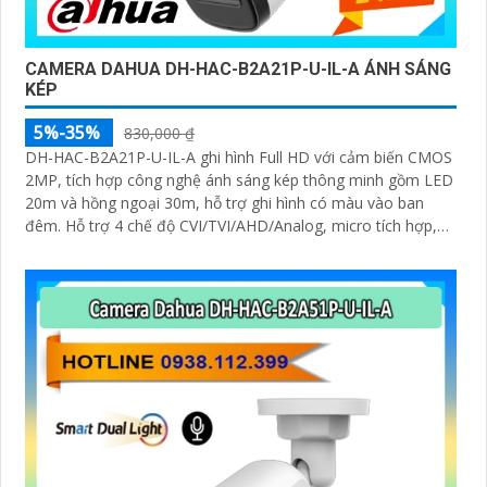
CAMERA DAHUA DH-HAC-B2A21P-U-IL-A ÁNH SÁNG
KÉP
5%-35%
830,000 ₫
DH-HAC-B2A21P-U-IL-A ghi hình Full HD với cảm biến CMOS
2MP, tích hợp công nghệ ánh sáng kép thông minh gồm LED
20m và hồng ngoại 30m, hỗ trợ ghi hình có màu vào ban
đêm. Hỗ trợ 4 chế độ CVI/TVI/AHD/Analog, micro tích hợp,
vỏ kim loại IP67, hoạt động từ -40°C đến +60°C