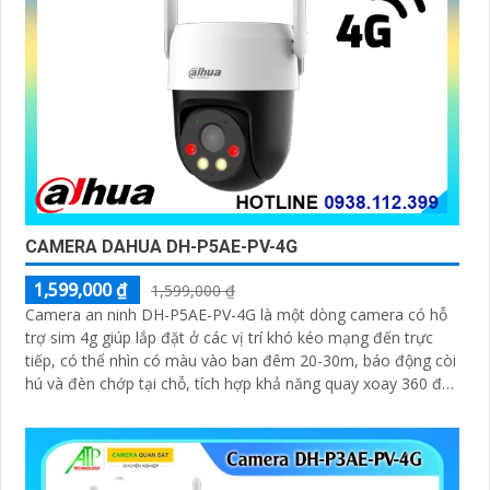
CAMERA DAHUA DH-P5AE-PV-4G
1,599,000 ₫
1,599,000 ₫
Camera an ninh DH-P5AE-PV-4G là một dòng camera có hỗ
trợ sim 4g giúp lắp đặt ở các vị trí khó kéo mạng đến trực
tiếp, có thể nhìn có màu vào ban đêm 20-30m, báo động còi
hú và đèn chớp tại chỗ, tích hợp khả năng quay xoay 360 độ
ấn tượng, chống nước IP 66