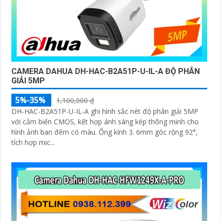
CAMERA DAHUA DH-HAC-B2A51P-U-IL-A ĐỘ PHÂN
GIẢI 5MP
5%-35%
1,100,000 ₫
DH-HAC-B2A51P-U-IL-A ghi hình sắc nét độ phân giải 5MP
với cảm biến CMOS, kết hợp ánh sáng kép thông minh cho
hình ảnh ban đêm có màu. Ống kính 3. 6mm góc rộng 92°,
tích hợp mic...