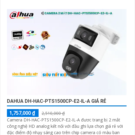
gian Camera được đánh giá cao về độ tin cậy và hiệu suất
DAHUA DH-HAC-PTS1500CP-E2-IL-A GIÁ RẺ
1,757,000 ₫
2,510,000 ₫
Camera DH-HAC-PTS1500CP-E2-IL-A đươc trang bị 2 mắt
công nghệ HD analog kết nối với đầu ghi lựa chọn giá rẻ với
đặc điểm độ nhạy sáng cao trên chip camera có màu ban