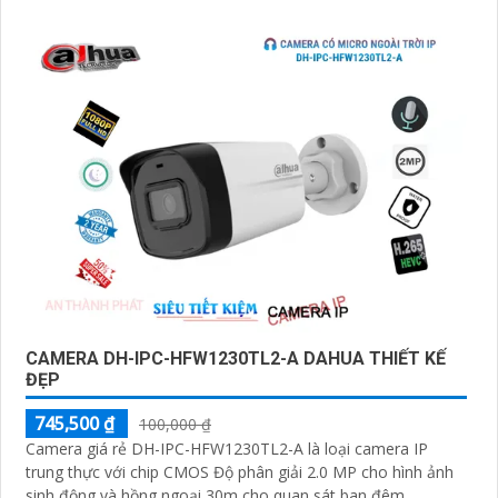
CAMERA DH-IPC-HFW1230TL2-A DAHUA THIẾT KẾ
ĐẸP
745,500 ₫
100,000 ₫
Camera giá rẻ DH-IPC-HFW1230TL2-A là loại camera IP
trung thực với chip CMOS Độ phân giải 2.0 MP cho hình ảnh
sinh động và hồng ngoại 30m cho quan sát ban đêm