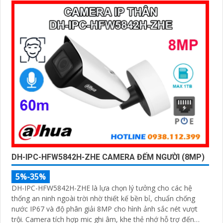
nhớ 256GB đáp ứng nhu cầu lưu trữ dài hạn, thiết kế chuẩn
IP67 chống bụi nước, cấp nguồn POE
DH-IPC-HFW5842H-ZHE CAMERA ĐẾM NGƯỜI (8MP)
5%-35%
DH-IPC-HFW5842H-ZHE là lựa chọn lý tưởng cho các hệ
thống an ninh ngoài trời nhờ thiết kế bền bỉ, chuẩn chống
nước IP67 và độ phân giải 8MP cho hình ảnh sắc nét vượt
trội. Camera tích hợp mic ghi âm, khe thẻ nhớ hỗ trợ đến