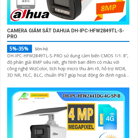
CAMERA GIÁM SÁT DAHUA DH-IPC-HFW2849TL-S-
PRO
5%-35%
liên hệ
DH-IPC-HFW2849TL-S-PRO sử dụng cảm biến CMOS 1/1. 8”,
độ phân giải 8MP siêu nét, ghi hình ban đêm có màu với
công nghệ WizColor, tích hợp micro thu âm rõ, hỗ trợ WDR,
3D NR, HLC, BLC, chuẩn IP67 giúp hoạt động ổn định ngoài
trời trong mọi điều kiện thời tiết