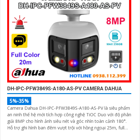
DH-IPC-PFW3849S-A180-AS-PV CAMERA DAHUA
5%-35%
Camera Dahua DH-IPC-PFW3849S-A180-AS-PV là siêu phẩm
an ninh thế hệ mới tích hợp công nghệ TiOC Duo với độ phân
giải 8MP cho hình ảnh siêu nét và góc nhìn toàn cảnh 180°.
Hỗ trợ ghi hình ban đêm vượt trội với hồng ngoại 25m, full
color 20m, đàm thoại hai chiều rõ ràng, cùng khe cắm thẻ