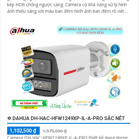
kép HDR chống ngược sáng. Camera có khả năng xử lý hình
ảnh thiếu sáng với màu ban đêm hình ảnh ban đêm rõ nét
sáng hơn
✲ DAHUA DH-HAC-HFW1249XP-IL-A-PRO SẮC NÉT
1,102,500 ₫
1,575,000 ₫
Camera DH-HAC-HFW1249XP-IL-A-PRO thiết kế dạng dome