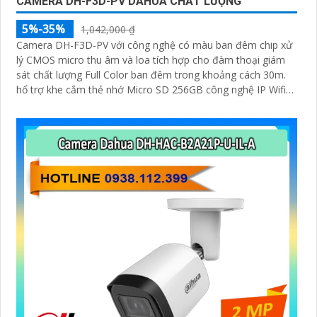
CAMERA DH-F3D-PV DAHUA CHẤT LƯỢNG
5%-35%
1,042,000 ₫
Camera DH-F3D-PV với công nghệ có màu ban đêm chip xử
lý CMOS micro thu âm và loa tích hợp cho đàm thoại giám
sát chất lượng Full Color ban đêm trong khoảng cách 30m.
hổ trợ khe cắm thẻ nhớ Micro SD 256GB công nghệ IP Wifi
kết nối dễ dàng