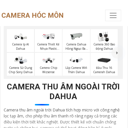
CAMERA HÓC MÔN
Camera Ip AI
Camera Thiết Kế
Camera Dahua
Camera 360 Bao
Dahua
Nhựa Plastic
Hồng Ngoại Ban
Động Dahua
Dahua
Đêm
Camera Sử Dụng
Camera Chip
Lắp Camera Wifi
Đầu Thu 16
Chip Sony Dahua
Wizsense
Thân Dahua
Camerah Dahua
CAMERA THU ÂM NGOÀI TRỜI
DAHUA
Camera thu âm ngoài trời Dahua tích hợp micro với công nghệ
lọc tạp âm, cho phép thu âm thanh rõ ràng ngay cả trong các
điều kiện thời tiết khắc nghiệt. Được thiết kế với chuẩn chống
nước và chống bụi, camera có thể hoạt động bền bỉ ở môi