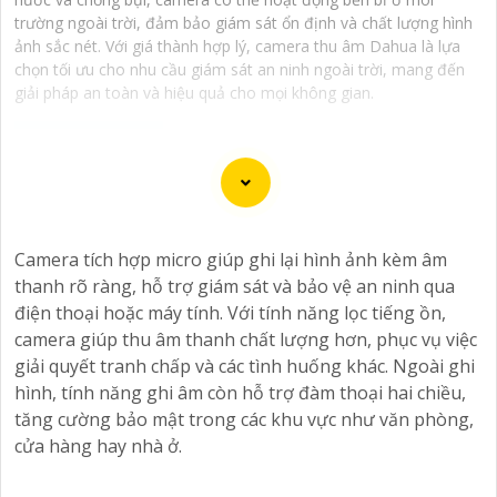
trường ngoài trời, đảm bảo giám sát ổn định và chất lượng hình
ảnh sắc nét. Với giá thành hợp lý, camera thu âm Dahua là lựa
chọn tối ưu cho nhu cầu giám sát an ninh ngoài trời, mang đến
giải pháp an toàn và hiệu quả cho mọi không gian.
Dạ chắc chắn, đây là tư vấn của tôi về Camera Dahua
chính hãng giá rẻ và chất lượng:
Camera tích hợp micro giúp ghi lại hình ảnh kèm âm
1:
Camera Dahua là một thương hiệu nổi tiếng về sản
thanh rõ ràng, hỗ trợ giám sát và bảo vệ an ninh qua
phẩm an ninh và giám sát.⚒
2:
Để Hoàn toàn tin cậy
điện thoại hoặc máy tính. Với tính năng lọc tiếng ồn,
mua Camera Dahua chính hãng, bạn nên mua từ các
camera giúp thu âm thanh chất lượng hơn, phục vụ việc
cửa hàng uy tín hoặc các đại lý chính thức của Dahua.☄️
giải quyết tranh chấp và các tình huống khác. Ngoài ghi
3:
Mức giá của Camera Dahua có thể thay đổi tùy vào
hình, tính năng ghi âm còn hỗ trợ đàm thoại hai chiều,
model và chức năng của camera. Bạn nên tìm hiểu kỹ
tăng cường bảo mật trong các khu vực như văn phòng,
trước khi đầu tư.🎖️
4:
Chất lượng của Camera Dahua
cửa hàng hay nhà ở.
được đánh giá cao với độ phân giải cao, tính năng
thông minh và độ tin cậy.💖
5:
Nếu bạn muốn tìm