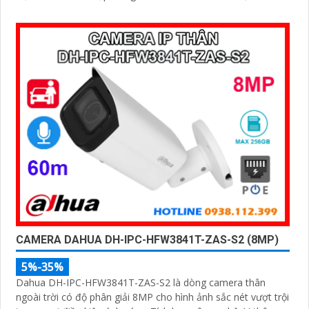
1TB, hồng ngoại tầm xa 60m và kết nối PoE giúp lắp đặt dễ
dàng, tiết kiệm chi phí
CAMERA DAHUA DH-IPC-HFW3841T-ZAS-S2 (8MP)
5%-35%
Dahua DH-IPC-HFW3841T-ZAS-S2 là dòng camera thân
ngoài trời có độ phân giải 8MP cho hình ảnh sắc nét vượt trội