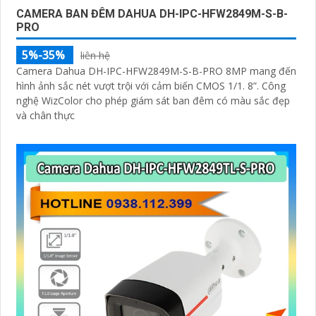
CAMERA BAN ĐÊM DAHUA DH-IPC-HFW2849M-S-B-
PRO
5%-35%
liên hệ
Camera Dahua DH-IPC-HFW2849M-S-B-PRO 8MP mang đến
hình ảnh sắc nét vượt trội với cảm biến CMOS 1/1. 8”. Công
nghệ WizColor cho phép giám sát ban đêm có màu sắc đẹp
và chân thực