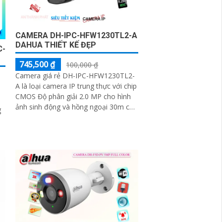
CAMERA DH-IPC-HFW1230TL2-A
DAHUA THIẾT KẾ ĐẸP
C-
745,500 ₫
100,000 ₫
Camera giá rẻ DH-IPC-HFW1230TL2-
A là loại camera IP trung thực với chip
CMOS Độ phân giải 2.0 MP cho hình
ảnh sinh động và hồng ngoại 30m cho
g
quan sát ban đêm