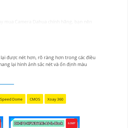
ậy mua Camera Dahua chính hãng, bạn nên
hay đổi tùy vào model và chức năng của
 phân giải cao, tính năng thông minh và độ
ện tử hoặc tại các cửa hàng điện tử.
 lượng. Nếu bạn có thêm câu hỏi hoặc cần tư
ại được nét hơn, rõ ràng hơn trong các điều
ang lại hình ảnh sắc nét và ổn định màu
Speed Dome
CMOS
Xoay 360