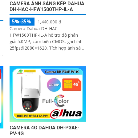
CAMERA ÁNH SÁNG KÉP DAHUA
DH-HAC-HFW1500THP-IL-A
5%-35%
1,440,000 ₫
Camera Dahua DH-HAC-
c
HFW1500THP-IL-A hỗ trợ độ phân
giải 5.0MP, cảm biến CMOS, ghi hình
25fps@2880×1620. Tích hợp ánh sáng
.
kép thông minh với tầm xa 80m, ống
kính cố định 3. 6mm góc nhìn 90
CAMERA 4G DAHUA DH-P3AE-
PV-4G