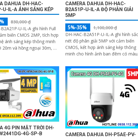
CAMERA DAHUA DH-HAC-
A DAHUA DH-HAC-
B2A51P-U-IL-A ĐỘ PHÂN GIẢI
-U-IL-A ÁNH SÁNG KÉP
5MP
5%
830,000 ₫
5%-35%
1,100,000 ₫
2A21P-U-IL-A ghi hình Full
DH-HAC-B2A51P-U-IL-A ghi hình sắ
cảm biến CMOS 2MP, tích hợp
nét độ phân giải 5MP với cảm biến
hệ ánh sáng kép thông minh
CMOS, kết hợp ánh sáng kép thông
 20m và hồng ngoại 30m, hỗ
minh cho hình ảnh ban đêm có màu
hình có màu vào ban đêm. Hỗ
Ống kính 3. 6mm góc rộng 92°, tích
ế độ CVI/TVI/AHD/Analog,
hợp mic...
ch hợp, vỏ kim loại IP67, hoạt
 -40°C đến +60°C
 4G PIN MẶT TRỜI DH-
W2441DG-4G-SP-B
CAMERA DAHUA DH-P5AE-PV-