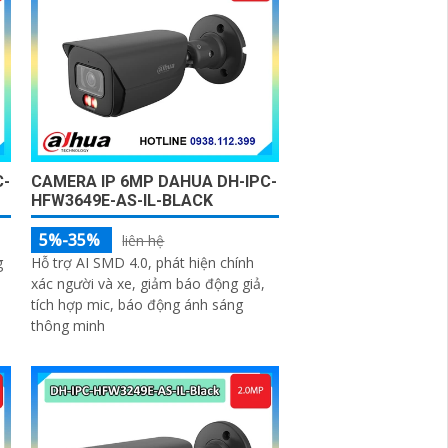
C-
CAMERA IP 6MP DAHUA DH-IPC-
HFW3649E-AS-IL-BLACK
5%-35%
liên hệ
g
Hỗ trợ AI SMD 4.0, phát hiện chính
,
xác người và xe, giảm báo động giả,
tích hợp mic, báo động ánh sáng
thông minh