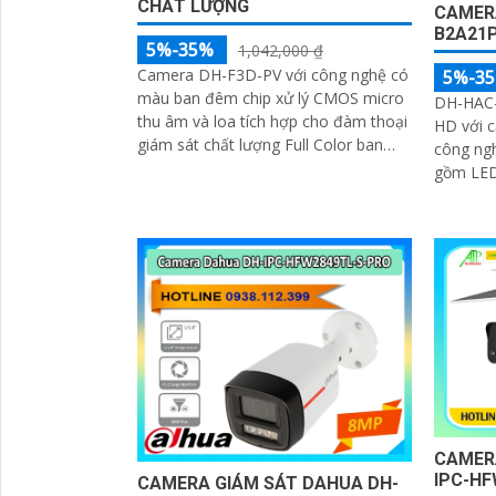
CHẤT LƯỢNG
CAMER
B2A21P
5%-35%
1,042,000 ₫
Camera DH-F3D-PV với công nghệ có
5%-3
màu ban đêm chip xử lý CMOS micro
DH-HAC-B
thu âm và loa tích hợp cho đàm thoại
HD với 
giám sát chất lượng Full Color ban
công ng
đêm trong khoảng cách 30m. hổ trợ
gồm LED
khe cắm thẻ nhớ Micro SD 256GB
trợ ghi 
công nghệ IP Wifi kết nối dễ dàng
trợ 4 ch
micro tí
động từ
CAMERA
IPC-HF
CAMERA GIÁM SÁT DAHUA DH-