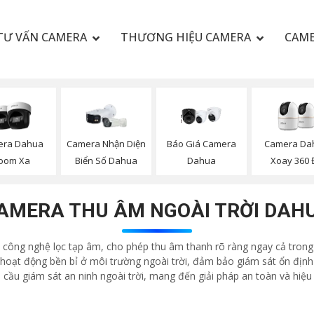
TƯ VẤN CAMERA
THƯƠNG HIỆU CAMERA
CAME
Báo Giá Camera
era Dahua
Camera Nhận Diện
Camera Da
Dahua
oom Xa
Biển Số Dahua
Xoay 360 
AMERA THU ÂM NGOÀI TRỜI DAH
công nghệ lọc tạp âm, cho phép thu âm thanh rõ ràng ngay cả trong cá
hoạt động bền bỉ ở môi trường ngoài trời, đảm bảo giám sát ổn định 
 cầu giám sát an ninh ngoài trời, mang đến giải pháp an toàn và hiệu