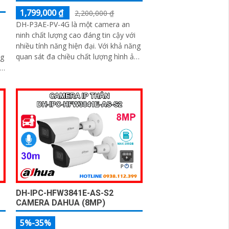
1,799,000 ₫
2,200,000 ₫
DH-P3AE-PV-4G là một camera an
ninh chất lượng cao đáng tin cậy với
nhiều tính năng hiện đại. Với khả năng
quan sát đa chiều chất lượng hình ảnh
ng
sắc nét camera đáng để xem xét cho
ào
nhu cầu an ninh của bạn
và
DH-IPC-HFW3841E-AS-S2
CAMERA DAHUA (8MP)
5%-35%