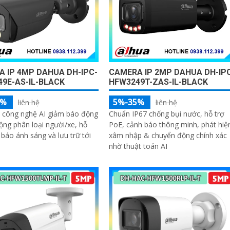
 IP 4MP DAHUA DH-IPC-
CAMERA IP 2MP DAHUA DH-IP
9E-AS-IL-BLACK
HFW3249T-ZAS-IL-BLACK
5%
5%-35%
liên hệ
liên hệ
p công nghệ AI giảm báo động
Chuẩn IP67 chống bụi nước, hỗ trợ
động phân loại người/xe, hỗ
PoE, cảnh báo thông minh, phát hiệ
 báo ánh sáng và lưu trữ tới
xâm nhập & chuyển động chính xác
nhờ thuật toán AI