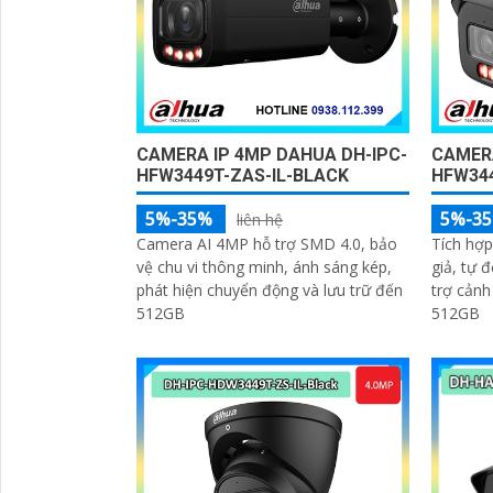
CAMERA IP 4MP DAHUA DH-IPC-
CAMERA
HFW3449T-ZAS-IL-BLACK
HFW344
5%-35%
5%-3
liên hệ
Camera AI 4MP hỗ trợ SMD 4.0, bảo
Tích hợ
vệ chu vi thông minh, ánh sáng kép,
giả, tự 
phát hiện chuyển động và lưu trữ đến
trợ cảnh
512GB
512GB