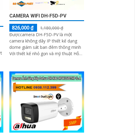
CAMERA WIFI DH-F5D-PV
826,000 ₫
1,180,000 ₫
Đượccamera DH-F5D-PV là một
camera không dây IP thiết kế dạng
dome giám sát ban đêm thông minh
t
Với thiết kế nhỏ gọn và mỹ thuật Hỗ
trợ đàm thoại 2 chiều Hỗ trợ khe cắm
thẻ nhớ 256GB Độ phân giải 5.0 MP
camera thích hợp cho nhiều loại công
ỡ
trình