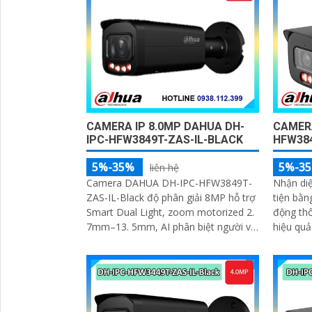
CAMERA IP 8.0MP DAHUA DH-
CAMERA
IPC-HFW3849T-ZAS-IL-BLACK
HFW384
5%-35%
5%-3
liên hệ
Camera DAHUA DH-IPC-HFW3849T-
Nhận diệ
ZAS-IL-Black độ phân giải 8MP hỗ trợ
tiện bằn
Smart Dual Light, zoom motorized 2.
động thô
7mm–13. 5mm, AI phân biệt người và
hiệu quả
'
xe, micro ghi âm cùng chuẩn IP67
chống bụi nước