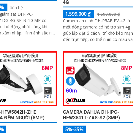
4G
5%
liên hệ
1,599,000 ₫
giám sát DH-IPC-
1,599,000 ₫
DG-4G-SP-B 4.0 MP có
Camera an ninh DH-P5AE-PV-4G là
 chủ động phát sáng khi
một dòng camera có hỗ trợ sim 4g
nhập. Hình ảnh sắc nét
giúp lắp đặt ở các vị trí khó kéo mạ
Full Color 20m chất lượng
đến trực tiếp, có thể nhìn có màu v
 xưởng kho hàng
ban đêm 20-30m, báo động còi hú 
đèn chớp tại chỗ, tích hợp khả năng
quay xoay 360 độ ấn tượng, chống
nước IP 66
C-HFW5842H-ZHE
CAMERA DAHUA DH-IPC-
A ĐẾM NGƯỜI (8MP)
HFW3841T-ZAS-S2 (8MP)
5%
5%-35%