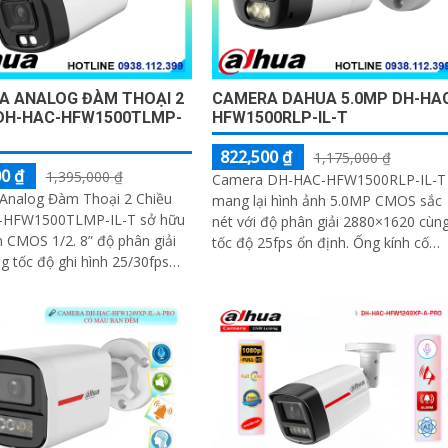
A ANALOG ĐÀM THOẠI 2
CAMERA DAHUA 5.0MP DH-HA
 DH-HAC-HFW1500TLMP-
HFW1500RLP-IL-T
822,500 ₫
1,175,000 ₫
0 ₫
1,395,000 ₫
Camera DH-HAC-HFW1500RLP-IL-T
Analog Đàm Thoại 2 Chiều
mang lại hình ảnh 5.0MP CMOS sắc
-HFW1500TLMP-IL-T sở hữu
nét với độ phân giải 2880×1620 cùn
 CMOS 1/2. 8” độ phân giải
tốc độ 25fps ổn định. Ống kính cố
 tốc độ ghi hình 25/30fps
định 3. 6mm góc nhìn 90
rõ ràng. Ống kính cố