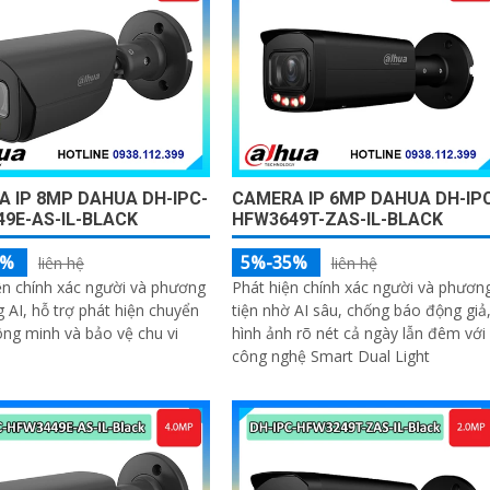
 IP 8MP DAHUA DH-IPC-
CAMERA IP 6MP DAHUA DH-IP
9E-AS-IL-BLACK
HFW3649T-ZAS-IL-BLACK
5%
5%-35%
liên hệ
liên hệ
n chính xác người và phương
Phát hiện chính xác người và phươn
g AI, hỗ trợ phát hiện chuyển
tiện nhờ AI sâu, chống báo động giả
ng minh và bảo vệ chu vi
hình ảnh rõ nét cả ngày lẫn đêm với
công nghệ Smart Dual Light