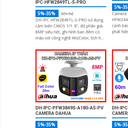
IPC-HFW2849TL-S-PRO
5%-3
5%-35%
Camera 
liên hệ
HFW2441
DH-IPC-HFW2849TL-S-PRO sử dụng
cảnh báo
cảm biến CMOS 1/1. 8”, độ phân giải
phát hiện xâm 
8MP siêu nét, ghi hình ban đêm có
ban đêm 
màu với công nghệ WizColor, tích hợp
cho nhà
micro thu âm rõ, hỗ trợ WDR, 3D NR,
HLC, BLC, chuẩn IP67 giúp hoạt động
ổn định ngoài trời trong mọi điều kiện
thời tiết
DH-IPC-PFW3849S-A180-AS-PV
DH-IP
CAMERA DAHUA
CAMER
5%-35%
5%-3