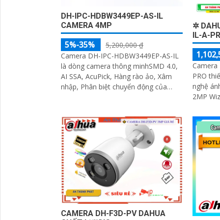
DH-IPC-HDBW3449EP-AS-IL
CAMERA 4MP
✲ DAH
IL-A-P
5%-35%
5,200,000 ₫
1,102,
Camera DH-IPC-HDBW3449EP-AS-IL
Camera 
là dòng camera thông minhSMD 4.0,
PRO thiế
AI SSA, AcuPick, Hàng rào ảo, Xâm
nghệ án
nhập, Phân biệt chuyển động của
2MP Wiz
Người và Phương tiện Loại camera
Bullet C
cung cấp nguồn qua cổng RJ45 giúp
chống n
tiết kiệm thời gian Camera được đánh
50m công
giá cao về độ tin cậy và hiệu suất
ban đêm tốt. Phù hợp l
kho hàn
CAMERA DH-F3D-PV DAHUA