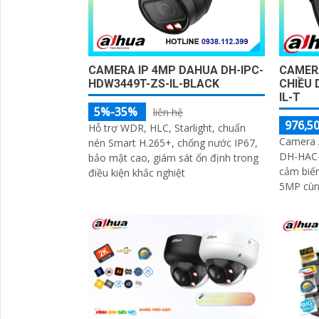
CAMERA IP 4MP DAHUA DH-IPC-
CAMER
HDW3449T-ZS-IL-BLACK
CHIỀU
IL-T
5%-35%
liên hệ
976,50
Hỗ trợ WDR, HLC, Starlight, chuẩn
Camera 
nén Smart H.265+, chống nước IP67,
DH-HAC
bảo mật cao, giám sát ổn định trong
cảm biến
điều kiện khắc nghiệt
5MP cùng
cho hình ảnh 
định 3