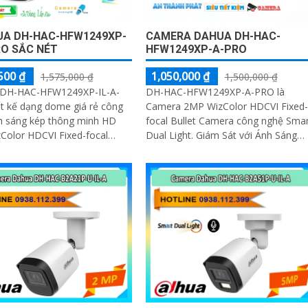
UA DH-HAC-HFW1249XP-
CAMERA DAHUA DH-HAC-
RO SẮC NÉT
HFW1249XP-A-PRO
500 ₫
1,050,000 ₫
1,575,000 ₫
1,500,000 ₫
DH-HAC-HFW1249XP-IL-A-
DH-HAC-HFW1249XP-A-PRO là
t kế dạng dome giá rẻ công
Camera 2MP WizColor HDCVI Fixed-
h sáng kép thông minh HD
focal Bullet Camera công nghệ Smar
Color HDCVI Fixed-focal
Dual Light. Giám Sát với Ánh Sáng
amera công nghệ AI-ISP
Kép 30m hồng ngoại và đèn chiếu
gược sáng DWDR hồng ngoại
sáng HD Anlog mặt trước bằng kim
 nghệ Starlight cho giám sát
loại + phần thân bằng nhựa + Giá đ
ắp ngoài trời
bằng kim loại
g nhà xưởng