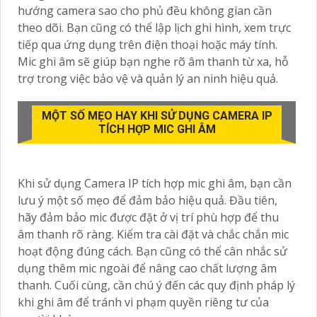
hướng camera sao cho phủ đều không gian cần
theo dõi. Bạn cũng có thể lập lịch ghi hình, xem trực
tiếp qua ứng dụng trên điện thoại hoặc máy tính.
Mic ghi âm sẽ giúp bạn nghe rõ âm thanh từ xa, hỗ
trợ trong việc bảo vệ và quản lý an ninh hiệu quả.
MỘT SỐ MẸO HAY KHI SỬ DỤNG CAMERA IP
TÍCH HỢP MIC GHI ÂM
Khi sử dụng Camera IP tích hợp mic ghi âm, bạn cần
lưu ý một số mẹo để đảm bảo hiệu quả. Đầu tiên,
hãy đảm bảo mic được đặt ở vị trí phù hợp để thu
âm thanh rõ ràng. Kiểm tra cài đặt và chắc chắn mic
hoạt động đúng cách. Bạn cũng có thể cân nhắc sử
dụng thêm mic ngoài để nâng cao chất lượng âm
thanh. Cuối cùng, cần chú ý đến các quy định pháp lý
khi ghi âm để tránh vi phạm quyền riêng tư của