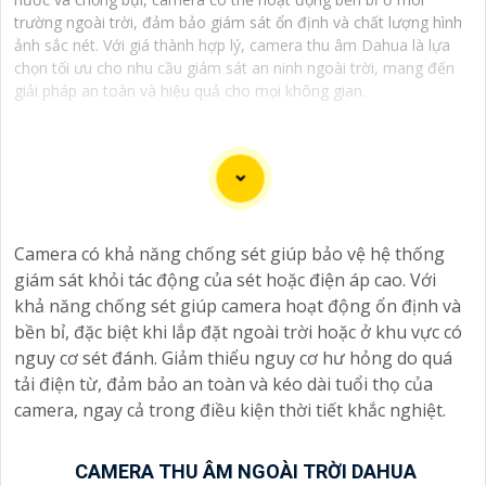
trường ngoài trời, đảm bảo giám sát ổn định và chất lượng hình
ảnh sắc nét. Với giá thành hợp lý, camera thu âm Dahua là lựa
chọn tối ưu cho nhu cầu giám sát an ninh ngoài trời, mang đến
giải pháp an toàn và hiệu quả cho mọi không gian.
Camera IP tích hợp mic ghi âm cho hình ảnh chất lượng
Camera có khả năng chống sét giúp bảo vệ hệ thống
sắc nét. Với công nghệ tiên tiến, sản phẩm này mang
giám sát khỏi tác động của sét hoặc điện áp cao. Với
đến khả năng quan sát và nghe rõ ràng mọi hoạt động
khả năng chống sét giúp camera hoạt động ổn định và
xung quanh. Cảm biến chất lượng cao giúp tái tạo màu
bền bỉ, đặc biệt khi lắp đặt ngoài trời hoặc ở khu vực có
sắc chính xác, đồng thời mic ghi âm tích hợp cho phép
nguy cơ sét đánh. Giảm thiểu nguy cơ hư hỏng do quá
người dùng thấu hiểu từng chi tiết với âm thanh sống
tải điện từ, đảm bảo an toàn và kéo dài tuổi thọ của
động. Sự kết hợp hoàn hảo giữa hình ảnh và âm thanh
camera, ngay cả trong điều kiện thời tiết khắc nghiệt.
không chỉ nâng cao trải nghiệm giám sát mà còn tăng
cường tính hiệu quả trong việc bảo vệ và giám sát tài
sản. Đánh thức mọi giác quan với camera thông minh
CAMERA THU ÂM NGOÀI TRỜI DAHUA