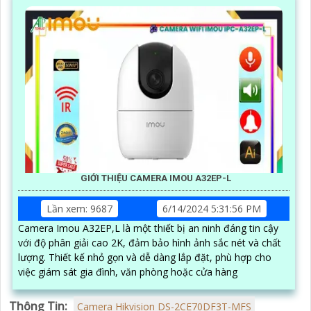
GIỚI THIỆU CAMERA IMOU A32EP-L
Lần xem: 9687
6/14/2024 5:31:56 PM
Camera Imou A32EP,L là một thiết bị an ninh đáng tin cậy
với độ phân giải cao 2K, đảm bảo hình ảnh sắc nét và chất
lượng. Thiết kế nhỏ gọn và dễ dàng lắp đặt, phù hợp cho
việc giám sát gia đình, văn phòng hoặc cửa hàng
Thông Tin:
Camera Hikvision DS-2CE70DF3T-MFS