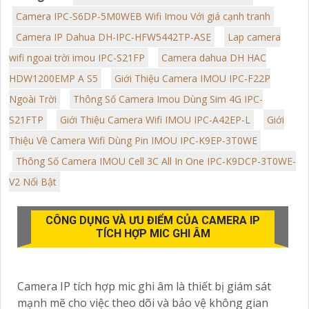
Camera IPC-S6DP-5M0WEB Wifi Imou Với giá cạnh tranh
Camera IP Dahua DH-IPC-HFW5442TP-ASE
Lap camera
wifi ngoai trời imou IPC-S21FP
Camera dahua DH HAC
HDW1200EMP A S5
Giới Thiệu Camera IMOU IPC-F22P
Ngoài Trời
Thông Số Camera Imou Dùng Sim 4G IPC-
S21FTP
Giới Thiệu Camera Wifi IMOU IPC-A42EP-L
Giới
Thiệu Về Camera Wifi Dùng Pin IMOU IPC-K9EP-3T0WE
Thông Số Camera IMOU Cell 3C All In One IPC-K9DCP-3T0WE-
V2 Nổi Bật
CÔNG DỤNG VÀ ƯU ĐIỂM CỦA CAMERA IP
TÍCH HỢP MIC GHI ÂM
Camera IP tích hợp mic ghi âm là thiết bị giám sát
mạnh mẽ cho việc theo dõi và bảo vệ không gian