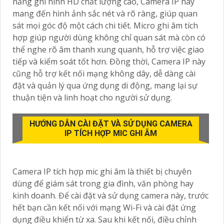
năng ghi hình HD chất lượng cao, Camera IP này
mang đến hình ảnh sắc nét và rõ ràng, giúp quan
sát mọi góc độ một cách chi tiết. Micro ghi âm tích
hợp giúp người dùng không chỉ quan sát mà còn có
thể nghe rõ âm thanh xung quanh, hỗ trợ việc giao
tiếp và kiểm soát tốt hơn. Đồng thời, Camera IP này
cũng hỗ trợ kết nối mạng không dây, dễ dàng cài
đặt và quản lý qua ứng dụng di động, mang lại sự
thuận tiện và linh hoạt cho người sử dụng.
HƯỚNG DẪN CÀI ĐẶT VÀ SỬ DỤNG CAMERA
IP TÍCH HỢP MIC GHI ÂM
Camera IP tích hợp mic ghi âm là thiết bị chuyên
dùng để giám sát trong gia đình, văn phòng hay
kinh doanh. Để cài đặt và sử dụng camera này, trước
hết bạn cần kết nối với mạng Wi-Fi và cài đặt ứng
dụng điều khiển từ xa. Sau khi kết nối, điều chỉnh