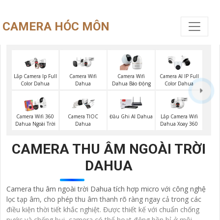
CAMERA HÓC MÔN
Camera Wifi
Lắp Camera Ip Full
Camera Wifi
Camera AI IP Full
Dahua
Color Dahua
Dahua Báo Động
Color Dahua
Lắp Camera Wifi
Camera Wifi 360
Camera TIOC
Đầu Ghi AI Dahua
Dahua Xoay 360
Dahua Ngoài Trời
Dahua
CAMERA THU ÂM NGOÀI TRỜI
DAHUA
Camera thu âm ngoài trời Dahua tích hợp micro với công nghệ
lọc tạp âm, cho phép thu âm thanh rõ ràng ngay cả trong các
điều kiện thời tiết khắc nghiệt. Được thiết kế với chuẩn chống
nước và chống bụi, camera có thể hoạt động bền bỉ ở môi