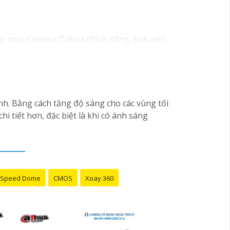
ậy mua Camera Dahua chính hãng, bạn nên
hay đổi tùy vào model và chức năng của
 phân giải cao, tính năng thông minh và độ
ện tử hoặc tại các cửa hàng điện tử.
 lượng. Nếu bạn có thêm câu hỏi hoặc cần tư
nh. Bằng cách tăng độ sáng cho các vùng tối
i tiết hơn, đặc biệt là khi có ánh sáng
Speed Dome
CMOS
Xoay 360