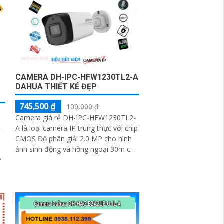
CAMERA DH-IPC-HFW1230TL2-A
DAHUA THIẾT KẾ ĐẸP
745,500 ₫
100,000 ₫
Camera giá rẻ DH-IPC-HFW1230TL2-
L
A là loại camera IP trung thực với chip
CMOS Độ phân giải 2.0 MP cho hình
ảnh sinh động và hồng ngoại 30m cho
quan sát ban đêm
ép