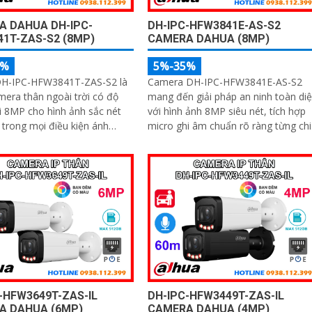
A DAHUA DH-IPC-
DH-IPC-HFW3841E-AS-S2
1T-ZAS-S2 (8MP)
CAMERA DAHUA (8MP)
5%
5%-35%
H-IPC-HFW3841T-ZAS-S2 là
Camera DH-IPC-HFW3841E-AS-S2
era thân ngoài trời có độ
mang đến giải pháp an ninh toàn di
i 8MP cho hình ảnh sắc nét
với hình ảnh 8MP siêu nét, tích hợp
i trong mọi điều kiện ánh
micro ghi âm chuẩn rõ ràng từng chi
tiết. Nhờ công nghệ AI thông minh
mera nhận diện chính xác
camera có khả năng phân biệt ngườ
 xe, kết hợp micro ghi âm,
và xe chính xác, giúp giám sát hiệu
oại ban đêm 60m và khe thẻ
quả và hạn chế cảnh báo giả
 đến 256GB mang đến giải
m sát toàn diện và hiệu quả
-HFW3649T-ZAS-IL
DH-IPC-HFW3449T-ZAS-IL
A DAHUA (6MP)
CAMERA DAHUA (4MP)