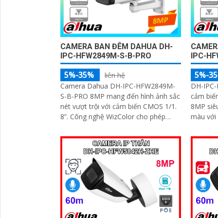
CAMERA BAN ĐÊM DAHUA DH-
CAMER
IPC-HFW2849M-S-B-PRO
IPC-HF
5%-35%
5%-3
liên hệ
Camera Dahua DH-IPC-HFW2849M-
DH-IPC-
S-B-PRO 8MP mang đến hình ảnh sắc
cảm biến
nét vượt trội với cảm biến CMOS 1/1.
8MP siêu
8”. Công nghệ WizColor cho phép
màu với 
giám sát ban đêm có màu sắc đẹp và
micro th
chân thực
HLC, BLC
ổn định 
thời tiết