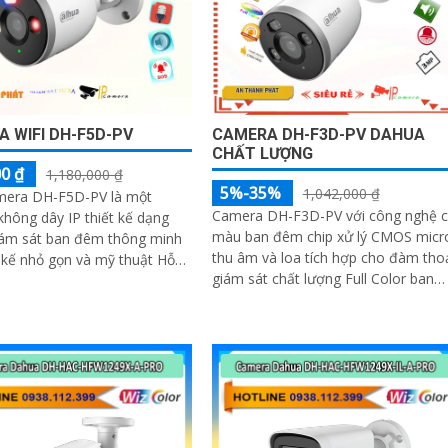
 WIFI DH-F5D-PV
CAMERA DH-F3D-PV DAHUA
CHẤT LƯỢNG
0 ₫
1,180,000 ₫
5%-35%
1,042,000 ₫
era DH-F5D-PV là một
Camera DH-F3D-PV với công nghệ 
hông dây IP thiết kế dạng
màu ban đêm chip xử lý CMOS micr
ám sát ban đêm thông minh
thu âm và loa tích hợp cho đàm tho
t kế nhỏ gọn và mỹ thuật Hỗ
giám sát chất lượng Full Color ban
thoại 2 chiều Hỗ trợ khe cắm
đêm trong khoảng cách 30m. hổ trợ
256GB Độ phân giải 5.0 MP
khe cắm thẻ nhớ Micro SD 256GB
hích hợp cho nhiều loại công
công nghệ IP Wifi kết nối dễ dàng