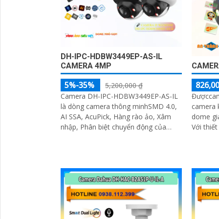
DH-IPC-HDBW3449EP-AS-IL
CAMERA 4MP
CAMERA
5%-35%
826,00
5,200,000 ₫
Camera DH-IPC-HDBW3449EP-AS-IL
Đượccam
là dòng camera thông minhSMD 4.0,
camera k
AI SSA, AcuPick, Hàng rào ảo, Xâm
dome gi
nhập, Phân biệt chuyển động của
Với thiế
Người và Phương tiện Loại camera
trợ đàm 
cung cấp nguồn qua cổng RJ45 giúp
thẻ nhớ 
tiết kiệm thời gian Camera được đánh
camera t
giá cao về độ tin cậy và hiệu suất
trình