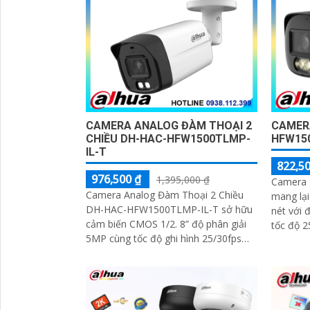
CAMERA ANALOG ĐÀM THOẠI 2
CAMER
CHIỀU DH-HAC-HFW1500TLMP-
HFW150
IL-T
822,50
976,500 ₫
1,395,000 ₫
Camera
Camera Analog Đàm Thoại 2 Chiều
mang lạ
DH-HAC-HFW1500TLMP-IL-T sở hữu
nét với 
cảm biến CMOS 1/2. 8” độ phân giải
tốc độ 25fps 
'
5MP cùng tốc độ ghi hình 25/30fps
định 3. 
cho hình ảnh rõ ràng. Ống kính cố
định 3