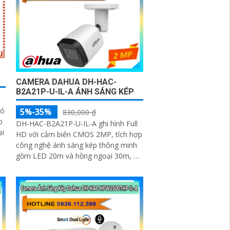
CAMERA DAHUA DH-HAC-
B2A21P-U-IL-A ÁNH SÁNG KÉP
có
5%-35%
830,000 ₫
o
DH-HAC-B2A21P-U-IL-A ghi hình Full
ại
HD với cảm biến CMOS 2MP, tích hợp
công nghệ ánh sáng kép thông minh
gồm LED 20m và hồng ngoại 30m, hỗ
trợ ghi hình có màu vào ban đêm. Hỗ
trợ 4 chế độ CVI/TVI/AHD/Analog,
micro tích hợp, vỏ kim loại IP67, hoạt
động từ -40°C đến +60°C