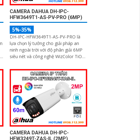
CAMERA DAHUA DH-IPC-
HFW3649T1-AS-PV-PRO (6MP)
5%-35%
DH-IPC-HFW3649T1-AS-PV-PRO là
ện
lựa chọn lý tưởng cho giải pháp an
ninh ngoài trời với độ phân giải 6MP
siêu nét và công nghệ WizColor TiOC
PRO cho hình ảnh có màu 24/7. Tích
i
hợp trí tuệ nhân tạo AI giúp phân biệt
chính xác người và phương tiện hỗ trợ
đàm thoại hai chiều, ghi hình linh hoạt
với khe thẻ nhớ lên đến 512GB
CAMERA DAHUA DH-IPC-
HFW3249T-ZAS-IL (2MP)