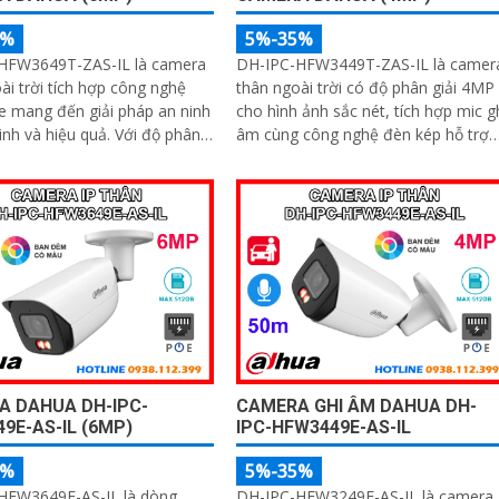
5%
5%-35%
HFW3649T-ZAS-IL là camera
DH-IPC-HFW3449T-ZAS-IL là camer
ài trời tích hợp công nghệ
thân ngoài trời có độ phân giải 4MP
 mang đến giải pháp an ninh
cho hình ảnh sắc nét, tích hợp mic g
à hiệu quả. Với độ phân
âm cùng công nghệ đèn kép hỗ trợ
 siêu nét đèn kép hỗ trợ hình
ghi hình có màu cả trong đêm tối vớ
 ban đêm, tầm nhìn hồng
tầm nhìn lên đến 60m. Nhờ trí tuệ
m, cùng micro ghi âm và khả
nhân tạo AI, camera có khả năng
n diện chính xác người và xe,
phân biệt chính xác người và phươn
đảm bảo giám sát chuẩn xác
tiện giảm thiểu cảnh báo giả nâng c
trợ POE, khe thẻ nhớ lên đến
hiệu quả an ninh hỗ trợ khe cắm thẻ
à chuẩn chống nước IP67
nhớ 512GB, chuẩn chống nước IP67
A DAHUA DH-IPC-
CAMERA GHI ÂM DAHUA DH-
9E-AS-IL (6MP)
IPC-HFW3449E-AS-IL
5%
5%-35%
HFW3649E-AS-IL là dòng
DH-IPC-HFW3249E-AS-IL là camera