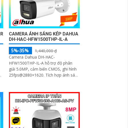
OR
CAMERA ÁNH SÁNG KÉP DAHUA
DH-HAC-HFW1500THP-IL-A
5%-35%
1,440,000 ₫
Camera Dahua DH-HAC-
HFW1500THP-IL-A hỗ trợ độ phân
giải 5.0MP, cảm biến CMOS, ghi hình
25fps@2880×1620. Tích hợp ánh sáng
kép thông minh với tầm xa 80m, ống
kính cố định 3. 6mm góc nhìn 90