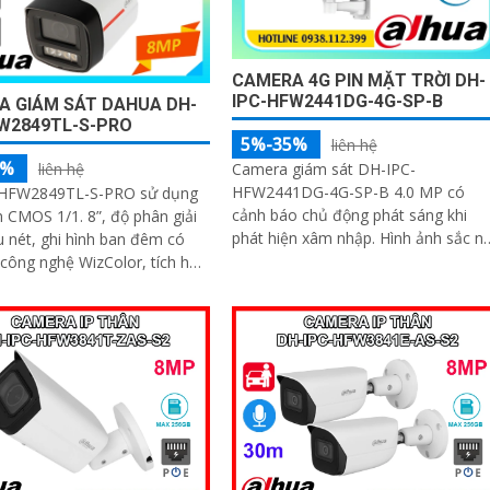
CAMERA 4G PIN MẶT TRỜI DH-
IPC-HFW2441DG-4G-SP-B
A GIÁM SÁT DAHUA DH-
W2849TL-S-PRO
5%-35%
liên hệ
5%
Camera giám sát DH-IPC-
liên hệ
HFW2441DG-4G-SP-B 4.0 MP có
HFW2849TL-S-PRO sử dụng
cảnh báo chủ động phát sáng khi
 CMOS 1/1. 8”, độ phân giải
phát hiện xâm nhập. Hình ảnh sắc nét
 nét, ghi hình ban đêm có
ban đêm Full Color 20m chất lượng
công nghệ WizColor, tích hợp
cho nhà xưởng kho hàng
u âm rõ, hỗ trợ WDR, 3D NR,
, chuẩn IP67 giúp hoạt động
ngoài trời trong mọi điều kiện