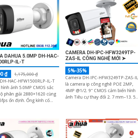
CAMERA DH-IPC-HFW3249TP-
A DAHUA 5.0MP DH-HAC-
ZAS-IL CÔNG NGHỆ MỚI ➤
0RLP-IL-T
5%-35%
0 ₫
1,175,000 ₫
Camera DH-IPC-HFW3249TP-ZAS-I
 DH-HAC-HFW1500RLP-IL-T
là camera ip công nghê POE 2MP,
i hình ảnh 5.0MP CMOS sắc
4MP @1/2. 9" CMOS cảm biến hình
độ phân giải 2880×1620 cùng
ảnh Tiêu cự thay đổi 2. 7 mm–13. 5
ổn định. Ống kính cố
mm sử dụng công nghệ ánh sáng k
6mm góc nhìn 90
tiên tiến cho...