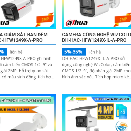
A GIÁM SÁT BAN ĐÊM
CAMERA CÔNG NGHỆ WIZCOL
C-HFW1249X-A-PRO
DH-HAC-HFW1249X-IL-A-PRO
5%
5%-35%
liên hệ
liên hệ
HFW1249X-A-PRO ghi hình
DH-HAC-HFW1249X-IL-A-PRO sử
ới cảm biến CMOS 1/2. 9” và
dụng công nghệ WizColor, cảm biến
P. Hỗ trợ quan sát
CMOS 1/2. 9”, độ phân giải 2MP cho
có màu sinh động, tích hợp
hình ảnh sắc nét. Tích hợp micro kép
ép cho âm thanh chân thực
thu âm rõ, hỗ trợ WDR, 3DNR, HLC,
BLC