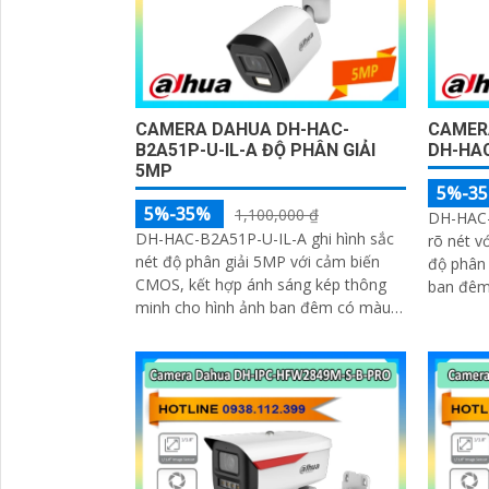
CAMERA DAHUA DH-HAC-
CAMER
B2A51P-U-IL-A ĐỘ PHÂN GIẢI
DH-HA
5MP
5%-3
5%-35%
1,100,000 ₫
DH-HAC-
DH-HAC-B2A51P-U-IL-A ghi hình sắc
rõ nét v
nét độ phân giải 5MP với cảm biến
độ phân giải 2M
CMOS, kết hợp ánh sáng kép thông
ban đêm 
minh cho hình ảnh ban đêm có màu.
micro k
Ống kính 3. 6mm góc rộng 92°, tích
hợp mic...