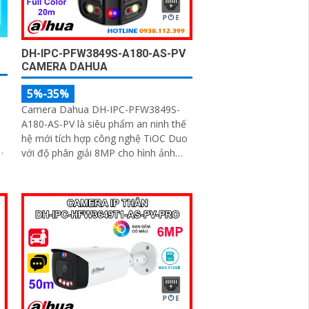
DH-IPC-PFW3849S-A180-AS-PV
CAMERA DAHUA
5%-35%
Camera Dahua DH-IPC-PFW3849S-
A180-AS-PV là siêu phẩm an ninh thế
hệ mới tích hợp công nghệ TiOC Duo
với độ phân giải 8MP cho hình ảnh
siêu nét và góc nhìn toàn cảnh 180°.
Hỗ trợ ghi hình ban đêm vượt trội với
hồng ngoại 25m, full color 20m, đàm
thoại hai chiều rõ ràng, cùng khe cắm
thẻ nhớ 256GB đáp ứng nhu cầu lưu
trữ dài hạn, thiết kế chuẩn IP67 chống
bụi nước, cấp nguồn POE