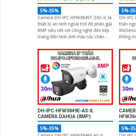
5%-35%
5%-3
Camera DH-IPC-HFW3849T-ZAS-IL là
DH-IPC-
thiết bị an ninh ngoài trời độ phân giải
thân ngo
8MP siêu nét với công nghệ đèn kép
WizSense
mang đến hình ảnh màu sắc chân
thông minh v
thực ngay cả trong đêm tối. Tích hợp
giải 6MP
micro ghi âm, khe thẻ nhớ lên đến
ảnh màu
512GB và khả năng nhận diện thông
ngoại 60
minh giúp phân biệt chính xác giữa
năng nhậ
người và xe, nâng cao hiệu quả giám
camera 
sát với thiết kế chuẩn IP67 chống bụi
24/7 hỗ 
nước và hỗ trợ PoE giá rẻ
512GB v
DH-IPC-HFW3849E-AS-IL
CAMER
CAMERA DAHUA (8MP)
HFW364
5%-35%
5%-3
Camera DH-IPC-HFW3849E-AS-IL
DH-IPC-