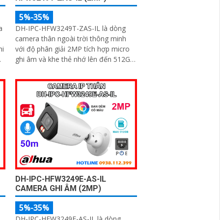
5%-35%
a
DH-IPC-HFW3249T-ZAS-IL là dòng
camera thân ngoài trời thông minh
hi
với độ phân giải 2MP tích hợp micro
ghi âm và khe thẻ nhớ lên đến 512GB.
i
Trang bị công nghệ đèn kép cùng
hồng ngoại tầm xa 60m cho hình ảnh
có màu sắc nét cả trong đêm tối
g
ao
DH-IPC-HFW3249E-AS-IL
CAMERA GHI ÂM (2MP)
5%-35%
DH-IPC-HFW3249E-AS-IL là dòng