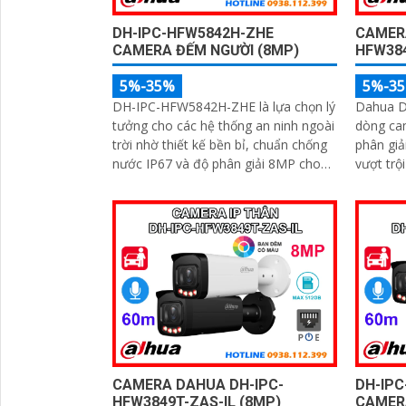
DH-IPC-HFW5842H-ZHE
CAMER
CAMERA ĐẾM NGƯỜI (8MP)
HFW384
5%-35%
5%-3
DH-IPC-HFW5842H-ZHE là lựa chọn lý
Dahua D
tưởng cho các hệ thống an ninh ngoài
dòng cam
trời nhờ thiết kế bền bỉ, chuẩn chống
phân giả
nước IP67 và độ phân giải 8MP cho
vượt trộ
hình ảnh sắc nét vượt trội. Camera
sáng. Tích hợp công nghệ AI thông
tích hợp mic ghi âm, khe thẻ nhớ hỗ
minh, ca
trợ đến 1TB, hồng ngoại tầm xa 60m
người và
và kết nối PoE giúp lắp đặt dễ dàng,
hồng ng
tiết kiệm chi phí
nhớ lên
pháp giá
CAMERA DAHUA DH-IPC-
DH-IPC
HFW3849T-ZAS-IL (8MP)
CAMER