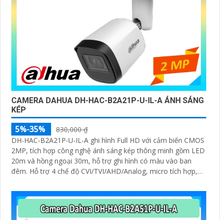
CAMERA DAHUA DH-HAC-B2A21P-U-IL-A ÁNH SÁNG
KÉP
5%-35%
830,000 ₫
DH-HAC-B2A21P-U-IL-A ghi hình Full HD với cảm biến CMOS
2MP, tích hợp công nghệ ánh sáng kép thông minh gồm LED
20m và hồng ngoại 30m, hỗ trợ ghi hình có màu vào ban
đêm. Hỗ trợ 4 chế độ CVI/TVI/AHD/Analog, micro tích hợp,
vỏ kim loại IP67, hoạt động từ -40°C đến +60°C