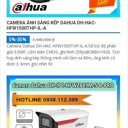
CAMERA ÁNH SÁNG KÉP DAHUA DH-HAC-
HFW1500THP-IL-A
5%-35%
1,440,000 ₫
Camera Dahua DH-HAC-HFW1500THP-IL-A hỗ trợ độ phân
giải 5.0MP, cảm biến CMOS, ghi hình 25fps@2880×1620. Tích
hợp ánh sáng kép thông minh với tầm xa 80m, ống kính cố
định 3. 6mm góc nhìn 90