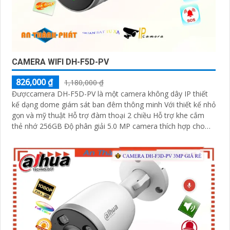
CAMERA WIFI DH-F5D-PV
826,000 ₫
1,180,000 ₫
Đượccamera DH-F5D-PV là một camera không dây IP thiết
kế dạng dome giám sát ban đêm thông minh Với thiết kế nhỏ
gọn và mỹ thuật Hỗ trợ đàm thoại 2 chiều Hỗ trợ khe cắm
thẻ nhớ 256GB Độ phân giải 5.0 MP camera thích hợp cho
nhiều loại công trình