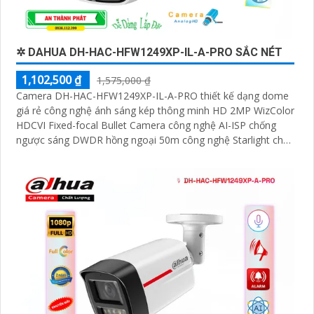
✲ DAHUA DH-HAC-HFW1249XP-IL-A-PRO SẮC NÉT
1,102,500 ₫
1,575,000 ₫
Camera DH-HAC-HFW1249XP-IL-A-PRO thiết kế dạng dome
giá rẻ công nghệ ánh sáng kép thông minh HD 2MP WizColor
HDCVI Fixed-focal Bullet Camera công nghệ AI-ISP chống
ngược sáng DWDR hồng ngoại 50m công nghệ Starlight cho
giám sát ban đêm tốt. Phù hợp lắp ngoài trời kho hàng nhà
xưởng