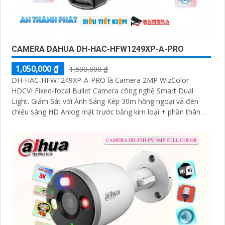
CAMERA DAHUA DH-HAC-HFW1249XP-A-PRO
1,050,000 ₫
1,500,000 ₫
DH-HAC-HFW1249XP-A-PRO là Camera 2MP WizColor
HDCVI Fixed-focal Bullet Camera công nghệ Smart Dual
Light. Giám Sát với Ánh Sáng Kép 30m hồng ngoại và đèn
chiếu sáng HD Anlog mặt trước bằng kim loại + phần thân
bằng nhựa + Giá đỡ bằng kim loại