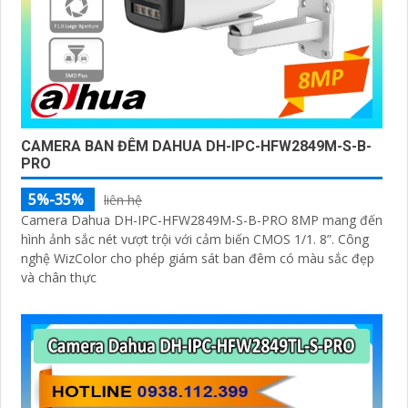
CAMERA BAN ĐÊM DAHUA DH-IPC-HFW2849M-S-B-
PRO
5%-35%
liên hệ
Camera Dahua DH-IPC-HFW2849M-S-B-PRO 8MP mang đến
hình ảnh sắc nét vượt trội với cảm biến CMOS 1/1. 8”. Công
nghệ WizColor cho phép giám sát ban đêm có màu sắc đẹp
và chân thực