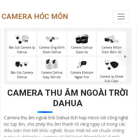
CAMERA HÓC MÔN
Báo Giá Camera Ip
Camera Ống Kính
Camera Dahua
Camera Nhận
Dahua
Zoom Dahua
Zoom Xa
Diện Biển Số
Dahua
Báo Giá Camera
Camera Ebitcam
Camera Dahua
Camera Ip Dome
Dahua
Ngoài Trời
Xoay 360 Độ
Full Color
CAMERA THU ÂM NGOÀI TRỜI
DAHUA
Camera thu âm ngoài trời Dahua tích hợp micro với công nghệ
lọc tạp âm, cho phép thu âm thanh rõ ràng ngay cả trong các
điều kiện thời tiết khắc nghiệt. Được thiết kế với chuẩn chống
nước và chống bụi, camera có thể hoạt động bền bỉ ở môi