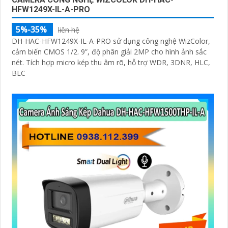
HFW1249X-IL-A-PRO
5%-35%
liên hệ
DH-HAC-HFW1249X-IL-A-PRO sử dụng công nghệ WizColor,
cảm biến CMOS 1/2. 9”, độ phân giải 2MP cho hình ảnh sắc
nét. Tích hợp micro kép thu âm rõ, hỗ trợ WDR, 3DNR, HLC,
BLC