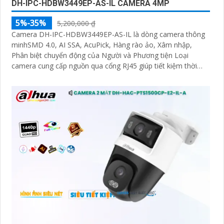
DH-IPC-HDBW3449EP-AS-IL CAMERA 4MP
5%-35%
5,200,000 ₫
Camera DH-IPC-HDBW3449EP-AS-IL là dòng camera thông
minhSMD 4.0, AI SSA, AcuPick, Hàng rào ảo, Xâm nhập,
Phân biệt chuyển động của Người và Phương tiện Loại
camera cung cấp nguồn qua cổng RJ45 giúp tiết kiệm thời
gian Camera được đánh giá cao về độ tin cậy và hiệu suất