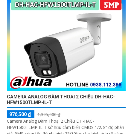
CAMERA ANALOG ĐÀM THOẠI 2 CHIỀU DH-HAC-
HFW1500TLMP-IL-T
976,500 ₫
1,395,000 ₫
Camera Analog Đàm Thoại 2 Chiều DH-HAC-
HFW1500TLMP-IL-T sở hữu cảm biến CMOS 1/2. 8” độ phân
giải 5MP cùng tốc độ ghi hình 25/30fps cho hình ảnh rõ ràng.