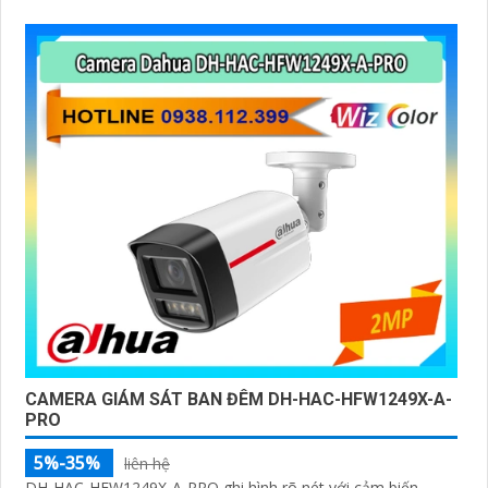
CAMERA GIÁM SÁT BAN ĐÊM DH-HAC-HFW1249X-A-
PRO
5%-35%
liên hệ
DH-HAC-HFW1249X-A-PRO ghi hình rõ nét với cảm biến