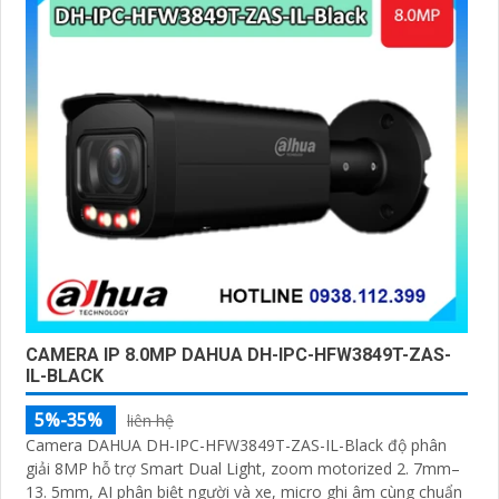
này, đồng hành đáng tin cậy để bảo vệ ngôi nhà và
doanh nghiệp của bạn."
'
CAMERA IP 8.0MP DAHUA DH-IPC-HFW3849T-ZAS-
IL-BLACK
5%-35%
liên hệ
Camera DAHUA DH-IPC-HFW3849T-ZAS-IL-Black độ phân
giải 8MP hỗ trợ Smart Dual Light, zoom motorized 2. 7mm–
13. 5mm, AI phân biệt người và xe, micro ghi âm cùng chuẩn