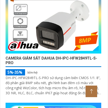
CAMERA GIÁM SÁT DAHUA DH-IPC-HFW2849TL-S-
PRO
5%-35%
liên hệ
DH-IPC-HFW2849TL-S-PRO sử dụng cảm biến CMOS 1/1. 8”,
độ phân giải 8MP siêu nét, ghi hình ban đêm có màu với
công nghệ WizColor, tích hợp micro thu âm rõ, hỗ trợ WDR,
3D NR, HLC, BLC, chuẩn IP67 giúp hoạt động ổn định ngoài
trời trong mọi điều kiện thời tiết