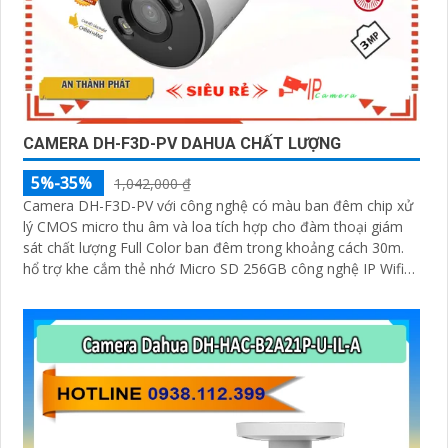
CAMERA DH-F3D-PV DAHUA CHẤT LƯỢNG
5%-35%
1,042,000 ₫
Camera DH-F3D-PV với công nghệ có màu ban đêm chip xử
lý CMOS micro thu âm và loa tích hợp cho đàm thoại giám
sát chất lượng Full Color ban đêm trong khoảng cách 30m.
hổ trợ khe cắm thẻ nhớ Micro SD 256GB công nghệ IP Wifi
kết nối dễ dàng