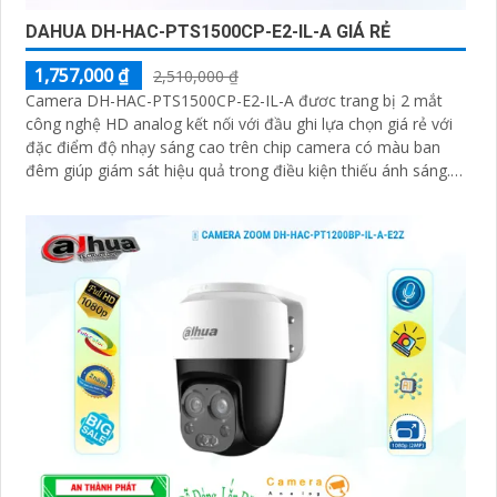
DAHUA DH-HAC-PTS1500CP-E2-IL-A GIÁ RẺ
1,757,000 ₫
2,510,000 ₫
Camera DH-HAC-PTS1500CP-E2-IL-A đươc trang bị 2 mắt
công nghệ HD analog kết nối với đầu ghi lựa chọn giá rẻ với
đặc điểm độ nhạy sáng cao trên chip camera có màu ban
đêm giúp giám sát hiệu quả trong điều kiện thiếu ánh sáng.
2+2MP Smart Dual Light Outdoor Khoảng cách chiếu sáng
50 m