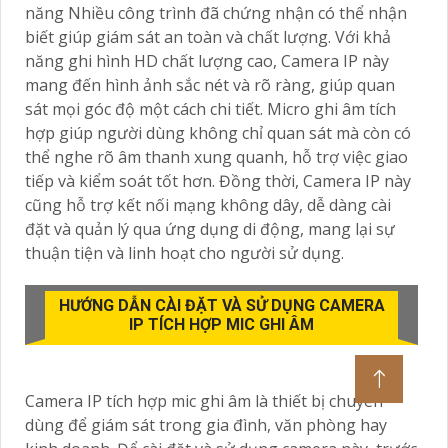
năng Nhiều công trình đã chứng nhận có thể nhận
biết giúp giám sát an toàn và chất lượng. Với khả
năng ghi hình HD chất lượng cao, Camera IP này
mang đến hình ảnh sắc nét và rõ ràng, giúp quan
sát mọi góc độ một cách chi tiết. Micro ghi âm tích
hợp giúp người dùng không chỉ quan sát mà còn có
thể nghe rõ âm thanh xung quanh, hỗ trợ việc giao
tiếp và kiểm soát tốt hơn. Đồng thời, Camera IP này
cũng hỗ trợ kết nối mạng không dây, dễ dàng cài
đặt và quản lý qua ứng dụng di động, mang lại sự
thuận tiện và linh hoạt cho người sử dụng.
HƯỚNG DẪN CÀI ĐẶT VÀ SỬ DỤNG CAMERA
IP TÍCH HỢP MIC GHI ÂM
Camera IP tích hợp mic ghi âm là thiết bị chuyên
dùng để giám sát trong gia đình, văn phòng hay