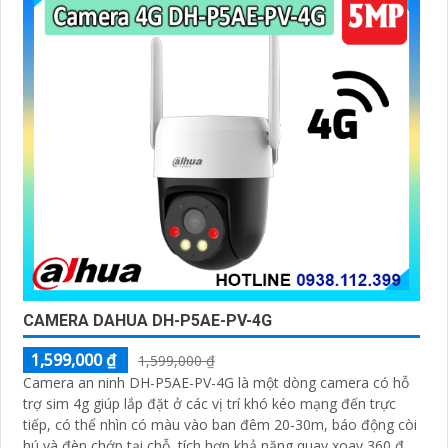
CAMERA DAHUA DH-P5AE-PV-4G
1,599,000 ₫
1,599,000 ₫
Camera an ninh DH-P5AE-PV-4G là một dòng camera có hỗ
trợ sim 4g giúp lắp đặt ở các vị trí khó kéo mạng đến trực
tiếp, có thể nhìn có màu vào ban đêm 20-30m, báo động còi
hú và đèn chớp tại chỗ, tích hợp khả năng quay xoay 360 độ