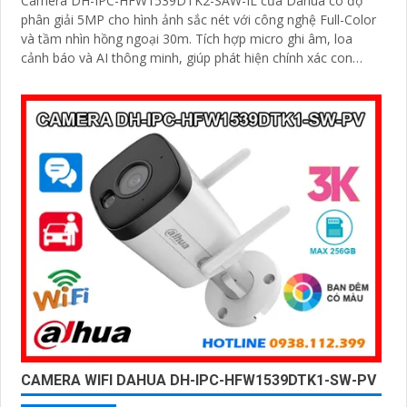
Camera DH-IPC-HFW1539DTK2-SAW-IL của Dahua có độ
phân giải 5MP cho hình ảnh sắc nét với công nghệ Full-Color
và tầm nhìn hồng ngoại 30m. Tích hợp micro ghi âm, loa
cảnh báo và AI thông minh, giúp phát hiện chính xác con
người và phương tiện
CAMERA WIFI DAHUA DH-IPC-HFW1539DTK1-SW-PV