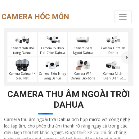
CAMERA HÓC MÔN
Camera Đếm
Camera Wifi Báo
Camera Ip Thân
Camera Ultra 3k
Người Dahua
Động Dahua
Full Color Dahua
Dahua
Camera Dahua 4K
Camera Siêu Nhạy
Camera Wifi
Camera Nhận
Siêu Nét
Sáng Dahua
Dahua Báo Động
Diện Biển Số
Dahua
CAMERA THU ÂM NGOÀI TRỜI
DAHUA
Camera thu âm ngoài trời Dahua tích hợp micro với công nghệ
lọc tạp âm, cho phép thu âm thanh rõ ràng ngay cả trong các
điều kiện thời tiết khắc nghiệt. Được thiết kế với chuẩn chống
nước và chống bụi, camera có thể hoạt động bền bỉ ở môi