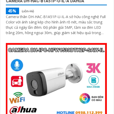
CAMERA DH-HAC-B1A51P-U-IL-A DAHUA
45%
Liên Hệ
Camera thân DH-HAC-B1A51P-U-IL-A sở hữu công nghệ Full
Color với ánh sáng kép cho hình ảnh rõ nét, màu sắc trung
thực cả ngày lẫn đêm. Độ phân giải 5MP, tầm xa đèn LED
trắng 20m, hồng ngoại 30m, giúp giám sát hiệu quả trong
mọi môi trường