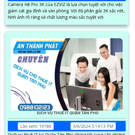
Camera H8 Pro 3K của EZVIZ là lựa chọn tuyệt vời cho việc
giám sát gia đình và văn phòng. Với độ phân giải 3K sắc nét,
hình ảnh rõ ràng và chất lượng màu sắc tuyệt vời
DỊCH VỤ THUÊ IT QUẬN TÂN PHÚ
Lần xem: 10186
3/6/2024 5:14:13 PM
Dịch vụ thuê IT tại Quận Tân Phú chúng tôi cung cấp những