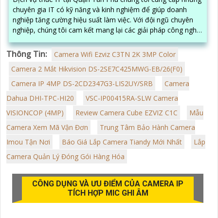
chuyên gia IT có kỹ năng và kinh nghiệm để giúp doanh
nghiệp tăng cường hiệu suất làm việc. Với đội ngũ chuyên
nghiệp, chúng tôi cam kết mang lại các giải pháp công nghệ
phù hợp và hiệu quả
Thông Tin:
Camera Wifi Ezviz C3TN 2K 3MP Color
Camera 2 Mắt Hikvision DS-2SE7C425MWG-EB/26(F0)
Camera IP 4MP DS-2CD2347G3-LIS2UY/SRB
Camera
Dahua DHI-TPC-HI20
VSC-IP00415RA-SLW Camera
VISIONCOP (4MP)
Review Camera Cube EZVIZ C1C
Mẫu
Camera Xem Mã Vận Đơn
Trung Tâm Bảo Hành Camera
Imou Tận Nơi
Báo Giá Lắp Camera Tiandy Mới Nhất
Lắp
Camera Quản Lý Đóng Gói Hàng Hóa
CÔNG DỤNG VÀ ƯU ĐIỂM CỦA CAMERA IP
TÍCH HỢP MIC GHI ÂM