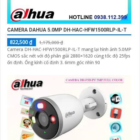
CAMERA DAHUA 5.0MP DH-HAC-HFW1500RLP-IL-T
822,500 ₫
1,175,000 ₫
Camera DH-HAC-HFW1500RLP-IL-T mang lại hình ảnh 5.0MP
CMOS sắc nét với độ phân giải 2880×1620 cùng tốc độ 25fps
ổn định. Ống kính cố định 3. 6mm góc nhìn 90