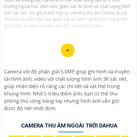
trường ngoài trời, đảm bảo giám sát ổn định và chất lượng hình
ảnh sắc nét. Với giá thành hợp lý, camera thu âm Dahua là lựa
chọn tối ưu cho nhu cầu giám sát an ninh ngoài trời, mang đến
giải pháp an toàn và hiệu quả cho mọi không gian.
Camera IP tích hợp mic ghi âm cho hình ảnh chất lượng
Camera với độ phân giải 5.0MP giúp ghi hình và truyền
sắc nét. Với công nghệ tiên tiến, sản phẩm này mang
tải hình ảnh, video với chất lượng hình ảnh 3K sắc nét,
đến khả năng quan sát và nghe rõ ràng mọi hoạt động
giúp nhận diện rõ ràng các chi tiết và vật thể trong
xung quanh. Cảm biến chất lượng cao giúp tái tạo màu
khung hình. Nhờ 5 triệu điểm ảnh, bạn có thể thu
sắc chính xác, đồng thời mic ghi âm tích hợp cho phép
phóng thủ công bằng tay nhưng hình ảnh vẫn giữ
người dùng thấu hiểu từng chi tiết với âm thanh sống
được độ nét nhất định.
động. Sự kết hợp hoàn hảo giữa hình ảnh và âm thanh
không chỉ nâng cao trải nghiệm giám sát mà còn tăng
cường tính hiệu quả trong việc bảo vệ và giám sát tài
CAMERA THU ÂM NGOÀI TRỜI DAHUA
sản. Đánh thức mọi giác quan với camera thông minh