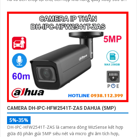
ấn tượng, chống nước IP 66
CAMERA DH-IPC-HFW2541T-ZAS DAHUA (5MP)
5%-35%
DH-IPC-HFW2541T-ZAS là camera dòng WizSense kết hợp
giữa độ phân giải 5MP siêu nét và micro ghi âm tích hợp,