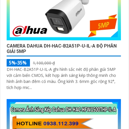
CAMERA DAHUA DH-HAC-B2A51P-U-IL-A ĐỘ PHÂN
GIẢI 5MP
5%-35%
1,100,000 ₫
DH-HAC-B2A51P-U-IL-A ghi hình sắc nét độ phân giải 5MP
với cảm biến CMOS, kết hợp ánh sáng kép thông minh cho
hình ảnh ban đêm có màu. Ống kính 3. 6mm góc rộng 92°,
tích hợp mic...