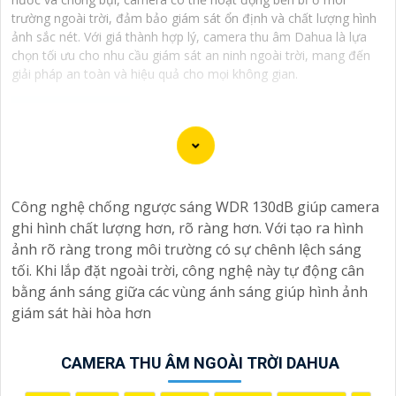
trường ngoài trời, đảm bảo giám sát ổn định và chất lượng hình
ảnh sắc nét. Với giá thành hợp lý, camera thu âm Dahua là lựa
chọn tối ưu cho nhu cầu giám sát an ninh ngoài trời, mang đến
giải pháp an toàn và hiệu quả cho mọi không gian.
Dạ chắc chắn, đây là tư vấn của tôi về Camera Dahua
chính hãng giá rẻ và chất lượng:
Công nghệ chống ngược sáng WDR 130dB giúp camera
1:
Camera Dahua là một thương hiệu nổi tiếng về sản
ghi hình chất lượng hơn, rõ ràng hơn. Với tạo ra hình
phẩm an ninh và giám sát.⚒
2:
Để Hoàn toàn tin cậy
ảnh rõ ràng trong môi trường có sự chênh lệch sáng
mua Camera Dahua chính hãng, bạn nên mua từ các
tối. Khi lắp đặt ngoài trời, công nghệ này tự động cân
cửa hàng uy tín hoặc các đại lý chính thức của Dahua.☄️
bằng ánh sáng giữa các vùng ánh sáng giúp hình ảnh
3:
Mức giá của Camera Dahua có thể thay đổi tùy vào
giám sát hài hòa hơn
model và chức năng của camera. Bạn nên tìm hiểu kỹ
trước khi đầu tư.🎖️
4:
Chất lượng của Camera Dahua
được đánh giá cao với độ phân giải cao, tính năng
CAMERA THU ÂM NGOÀI TRỜI DAHUA
thông minh và độ tin cậy.💖
5:
Nếu bạn muốn tìm