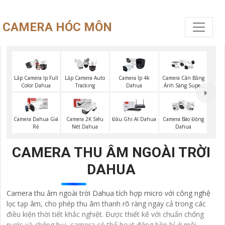
CAMERA HÓC MÔN
Lắp Camera Ip Full
Lắp Camera Auto
Camera Ip 4k
Camera Cân Bằng
Color Dahua
Tracking
Dahua
Ánh Sáng Super
Adapt
Camera Dahua Giá
Camera 2K Siêu
Đầu Ghi AI Dahua
Camera Báo Động
Rẻ
Nét Dahua
Dahua
CAMERA THU ÂM NGOÀI TRỜI
DAHUA
Camera thu âm ngoài trời Dahua tích hợp micro với công nghệ
lọc tạp âm, cho phép thu âm thanh rõ ràng ngay cả trong các
điều kiện thời tiết khắc nghiệt. Được thiết kế với chuẩn chống
nước và chống bụi, camera có thể hoạt động bền bỉ ở môi