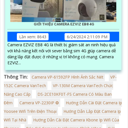
GIỚI THIỆU CAMERA EZVIZ EB8 4G
Lần xem: 8643
6/24/2024 2:11:09 PM
Camera EZVIZ EB8 4G là thiết bị giám sát an ninh hiệu quả
với khả năng kết nối với sever bằng sim 4G giúp camera dễ
dàng lắp đặt được ở những vị trí không có mạng. Camera
EZVIZ...
Thông Tin:
Camera VP-61592FP Hình Ảnh Sắc Nét
VP-
152C Camera VanTech
VP-130M Camera VanTech Chức
Năng Cao Cấp
DS-2CE10KF0T-FS Camera Có Màu Ban
Đêm
Camera VP-2230IP ❂
Hướng Dẫn Cài Đặt Camera Ip
Yoosee Wifi Trên Điện Thoại
Hướng Dẫn Lắp Đặt Camera Ip
Wifi Tại Nhà
Hướng Dẫn Cài Đặt Camera Kbone Ip Wifi Của