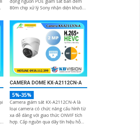
ời
động nguồn POE giám sát ban đêm
80m chip xử lý Sony nhận diện khuôn
mặt cập nhật IP POE báo động hàng
rào ảo hình ảnh sắc nét 2.0 MP H
CAMERA DOME KX-A2112CN-A
5%-35%
ại
Camera giám sát KX-A2112CN-A là
loại camera có chức năng cấu hình từ
xa dễ dàng với giao thức ONVIF tích
.
hợp. Cấp nguồn qua dây tín hiệu hỗ
trợ độ phân giải 2