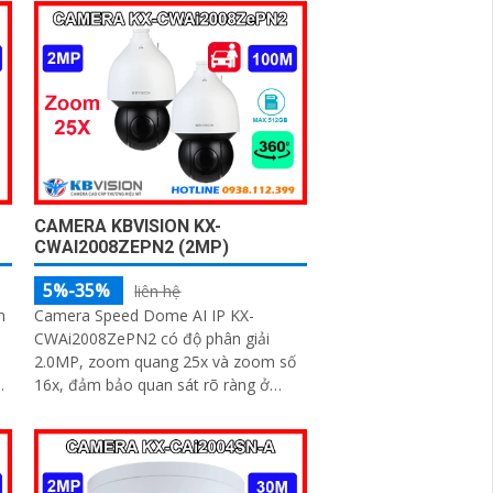
CAMERA KBVISION KX-
CWAI2008ZEPN2 (2MP)
5%-35%
liên hệ
n
Camera Speed Dome AI IP KX-
CWAi2008ZePN2 có độ phân giải
2.0MP, zoom quang 25x và zoom số
16x, đảm bảo quan sát rõ ràng ở
khoảng cách xa. Tích hợp công nghệ
AI hiện đại, camera...