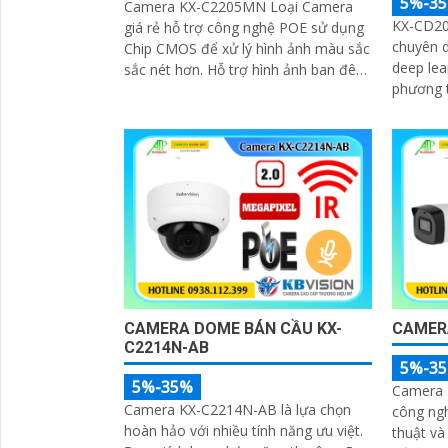
5%-3
Camera KX-C2205MN Loại Camera
KX-CD20
giá rẻ hỗ trợ công nghệ POE sử dụng
chuyên d
Chip CMOS để xử lý hình ảnh màu sắc
deep lea
sắc nét hơn. Hỗ trợ hình ảnh ban đêm
phương tiện. Hỗ trợ P
với công nghệ hồng ngoại 60m chất
dây nguồn. Trang bị đèn Led 
lượng hình ảnh 2
hình...
CAMERA DOME BÁN CẦU KX-
CAMER
C2214N-AB
5%-3
5%-35%
Camera 
Camera KX-C2214N-AB là lựa chọn
công ng
hoàn hảo với nhiều tính năng ưu việt.
thuật và 