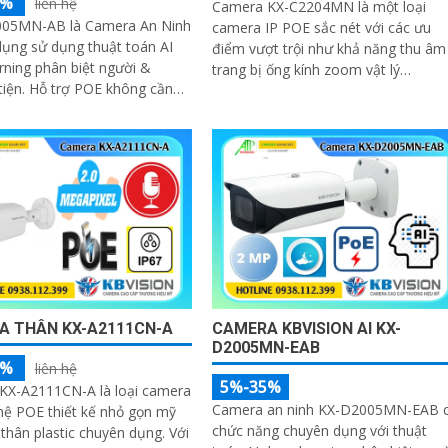
5%
liên hệ
Camera KX-C2204MN là một loại
05MN-AB là Camera An Ninh
camera IP POE sắc nét với các ưu
ụng sử dụng thuật toán AI
điểm vượt trội như khả năng thu âm
rning phân biệt người &
trang bị ống kính zoom vật lý
OE không cần
motorized và chống ngược sáng
giúp nhìn
DWDR 120db. Hình ảnh rõ nét dù lắ
đặt ở đâu camera còn có khả năng
phát hiện người/phương tiện
A THÂN KX-A2111CN-A
CAMERA KBVISION AI KX-
D2005MN-EAB
5%
liên hệ
5%-35%
KX-A2111CN-A là loại camera
Camera an ninh KX-D2005MN-EAB 
hệ POE thiết kế nhỏ gọn mỹ
chức năng chuyên dụng với thuật
thân plastic chuyên dụng. Với