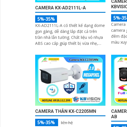
CAMER
KBVISI
CAMERA KX-AD2111L-A
5%-3
5%-35%
Camera 
KX‑AD2111L‑A có thiết kế dạng dome
camera g
gọn gàng, dễ dàng lắp đặt cả trên
đêm đặc
trần nhà lẫn tường. Chất liệu vỏ nhựa
màu xuy
ABS cao cấp giúp thiết bị vừa nhẹ,
hoặc tắt HD. Camer
vừa chống chịu tốt với tác động của
trang b
môi trường bên ngoài
và chốn
thấy rõ 
sáng ng
CAMERA THÂN KX-C2205MN
CAMER
AB
5%-35%
liên hệ