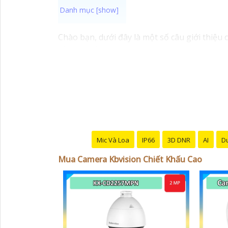
Chào bạn, dưới đây là một số câu giới thiệu
công nghệ:
🛃
1:
"Chào anh/chị! Bạn đang tìm kiếm Camera
pháp chính xác nhất cho nhu cầu an ninh của
️🏅️
2:
"Bạn muốn mua Camera Kbvision với giá 
có kinh nghiệm!"
️🥈
3:
"Chúng tôi cam kết cung cấp Camera Kbvi
tốt nhất và nhận được sự tư vấn chuyên nghiệ
Hy vọng những câu giới thiệu trên sẽ giúp b
Mic Và Loa
IP66
3D DNR
AI
Du
hay câu hỏi nào khác, bạn có thể chia sẻ để t
Mua Camera Kbvision Chiết Khấu Cao