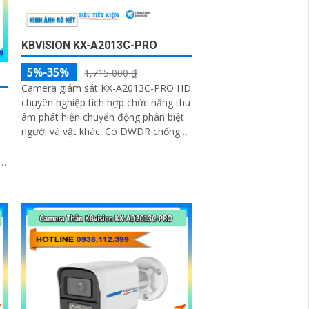
KBVISION KX-A2013C-PRO
5%-35%
1,715,000 ₫
Camera giám sát KX-A2013C-PRO HD
chuyên nghiệp tích hợp chức năng thu
âm phát hiện chuyển động phân biệt
người và vật khác. Có DWDR chống
ngược sáng chất lượng hình ảnh Full
Color ban đêm đến 50m