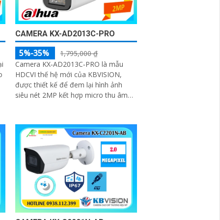
CAMERA KX-AD2013C-PRO
5%-35%
1,795,000 ₫
i
Camera KX‑AD2013C‑PRO là mẫu
o
HDCVI thế hệ mới của KBVISION,
được thiết kế để đem lại hình ảnh
siêu nét 2MP kết hợp micro thu âm
tích hợp và khả năng chịu thời tiết
g
vượt trội. Đây là giải pháp giám sát
đáng tin cậy cho gia đình, cửa hàng,
nhà kho, xưởng sản xuất… hoạt động
bền bỉ cả ngày lẫn đêm