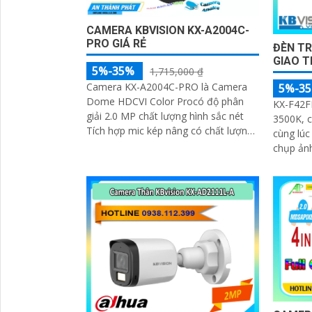
CAMERA KBVISION KX-A2004C-
PRO GIÁ RẺ
ĐÈN T
GIAO T
5%-35%
1,715,000 ₫
Camera KX-A2004C-PRO là Camera
5%-3
Dome HDCVI Color Procó độ phân
KX-F42F
giải 2.0 MP chất lượng hình sắc nét
3500K, 
Tích hợp mic kép nâng có chất lượng
cùng lúc 3 làn
thu âm. Được trang bị tính năng
chụp ảnh
chống...
độ strob