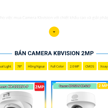
 cho việc mua Camera Kbvision với chiết khấu cao và giải ph
 Kbvision với chiết khấu hấp dẫn? Hãy đến với chúng tôi để 
 bạn!"
ưu đãi và giải pháp phù hợp? Liên hệ ngay với chúng tôi để
sion chính hãng với chiết khấu cao nhất trên thị trường. Hã
BÁN CAMERA KBVISION 2MP
p về giải pháp an ninh cần thiết!"
ạn thành công trong việc tiếp cận khách hàng và tăng cơ hộ
al Light
78°
Hồng Ngoại
Full Color
2.0 MP
CMOS
Xoay
ôi hỗ trợ bạn tốt hơn!