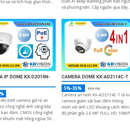
toán AI deep learning phân biệt ngư
 từ xa và tích hợp giao thức
và phương tiện. Cấp nguồn qua dây
mera mang lại chất lượng
tín hiệu công nghệ nổi bật xem ban
 Full HD 1080P
đêm thông minh với 4 chế độ
 IP DOME KX-D2014N-
CAMERA DOME KX-AD2114C-T
5%-35%
liên hệ
5%
Camera an ninh KX-AD2114C-T là lo
4N-EAB camera giá rẻ an
camera giám sát ban đêm thông
trợ công nghệ ánh sáng kép
minh với ánh LED khoảng cách 40m.
t ban đêm. CMOS công nghệ
độ phân giải 2.0 MP FULL HD 1080P
ện khuôn mặt hồng ngoại 50m
Chống ngược sáng DWDR lắp trong
g xâm nhập hàng rào ảo kết
nhà tốt với Cảm Biến CMOS