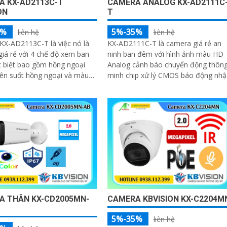
A KX-AD2113C-T
CAMERA ANALOG KX-AD2111C
ON
T
5%
5%-35%
liên hệ
liên hệ
KX-AD2113C-T là việc nó là
KX-AD2111C-T là camera giá rẻ an
iá rẻ với 4 chế độ xem ban
ninh ban đêm với hình ảnh màu HD
 biệt bao gồm hồng ngoại
Analog cảnh báo chuyển động thôn
ên suốt hồng ngoại và màu
minh chip xử lý CMOS báo động nhậ
a cũng được
dạng chuyển động hình ảnh sắc nét
ị chức năng có màu ban đêm
Full Color 30m chống trộm hiệu quả
g ngược sáng DWDR giúp
nguồn 12V an toàn truyền tải qua
hơn trong môi trường ánh
công nghệ AHD CVI TVI BCS tiêu cự
ược
cố định 3. 6mm và đầu ghi chức năn
xem ban đêm màu
A THÂN KX-CD2005MN-
CAMERA KBVISION KX-C2204M
5%-35%
liên hệ