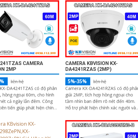
OE dễ dàng công nghệ
 hỗ trợ hình ảnh sắc nét 2
4241TZAS CAMERA
CAMERA KBVISION KX-
ON 2MP
DA4241RZAS (2MP)
5%
5%-35%
liên hệ
liên hệ
KX-DA4241TZAS có độ phân
Camera KX-DA4241RZAS có độ phâ
, hồng ngoại 60m, cho hình
giải 2MP, tích hợp hồng ngoại cho
ét cả ngày lẫn đêm. Công
tầm nhìn ban đêm rõ nét đến 40m.
tiên tiến giúp phát hiện chính
Hỗ trợ phát hiện chính xác người và
i và phương tiện, hỗ trợ lưu
phương tiện, thiết bị có mic ghi âm
đa 512GB và ghi âm với MIC
cùng khe cắm thẻ Micro SD tối đa
256GB