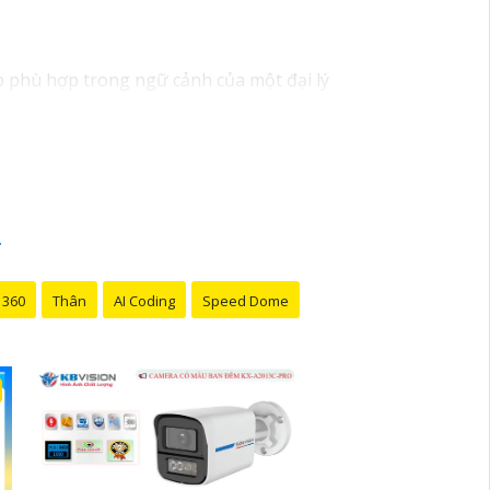
áp phù hợp trong ngữ cảnh của một đại lý
nhận ưu đãi đặc biệt và được tư vấn về giải
 được hỗ trợ tốt nhất từ đội ngũ chuyên gia
y đến với chúng tôi để trải nghiệm dịch vụ
i bán hàng của bạn. Nếu có bất kỳ yêu cầu
 360
Thân
AI Coding
Speed Dome