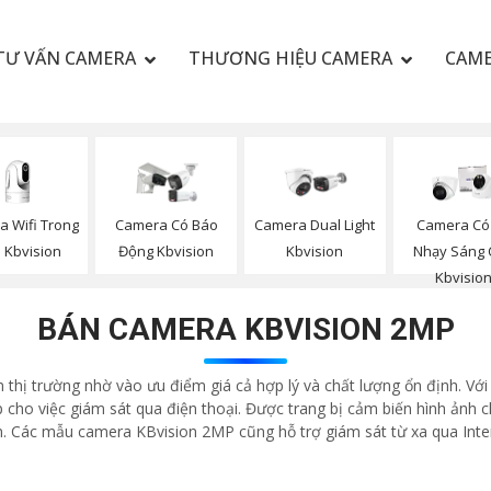
TƯ VẤN CAMERA
THƯƠNG HIỆU CAMERA
CAME
 Wifi Trong
Camera Có Báo
Camera Dual Light
Camera Có
 Kbvision
Động Kbvision
Kbvision
Nhạy Sáng
Kbvisio
BÁN CAMERA KBVISION 2MP
thị trường nhờ vào ưu điểm giá cả hợp lý và chất lượng ổn định. Với
ho việc giám sát qua điện thoại. Được trang bị cảm biến hình ảnh ch
ến. Các mẫu camera KBvision 2MP cũng hỗ trợ giám sát từ xa qua Inte