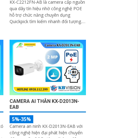
KX-C2212FN-AB là camera cấp nguồn
qua dây tín hiệu nhờ công nghệ POE
hỗ trợ chức năng chuyên dụng
Quickpick tìm kiếm nhanh đối tượng.
Sử dụng chip xử lý Sony nổi bật với
p
công nghệ phát hiện người bằng AI
hình ảnh sắc nét và hồng ngoại 30m
CAMERA AI THÂN KX-D2013N-
EAB
5%-35%
có
Camera an ninh KX-D2013N-EAB với
công nghệ hiện đại phát hiện chuyển