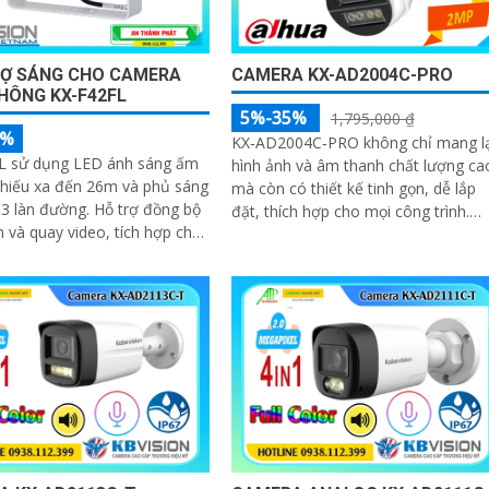
RỢ SÁNG CHO CAMERA
CAMERA KX-AD2004C-PRO
HÔNG KX-F42FL
5%-35%
1,795,000 ₫
5%
KX‑AD2004C‑PRO không chỉ mang lạ
L sử dụng LED ánh sáng ấm
hình ảnh và âm thanh chất lượng ca
chiếu xa đến 26m và phủ sáng
mà còn có thiết kế tinh gọn, dễ lắp
 đường. Hỗ trợ đồng bộ
đặt, thích hợp cho mọi công trình.
 và quay video, tích hợp chế
Bạn hoàn toàn có thể kết hợp nhiều
e và flashlight
camera cùng loại trong một hệ thốn
để giám sát toàn bộ không gian một
cách hiệu quả, tiết kiệm thời gian và
chi phí