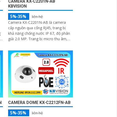
-
CAMERA KX-C2201N-AB
KBVISION
5%-35%
liên hệ
Camera KX-C2201N-AB là camera
cấp nguồn qua cổng RJ45, trang bị
g
khả năng chống nước IP 67, độ phân
n
giải 2.0 MP. Trang bị micro thu âm,
phát hiện con người và chuyển động
g
N
CAMERA DOME KX-C2212FN-AB
5%-35%
liên hệ