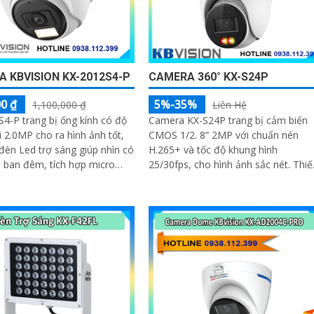
 KBVISION KX-2012S4-P
CAMERA 360° KX-S24P
0 ₫
5%-35%
1,100,000 ₫
Liên Hệ
4-P trang bị ống kính có độ
Camera KX-S24P trang bị cảm biến
i 2.0MP cho ra hình ảnh tốt,
CMOS 1/2. 8” 2MP với chuẩn nén
 đèn Led trợ sáng giúp nhìn có
H.265+ và tốc độ khung hình
 ban đêm, tích hợp micro
25/30fps, cho hình ảnh sắc nét. Thiết
 được âm thanh cùng với hình
bị có ống kính 2
mera này sẽ sử dụng chung
ghi hình