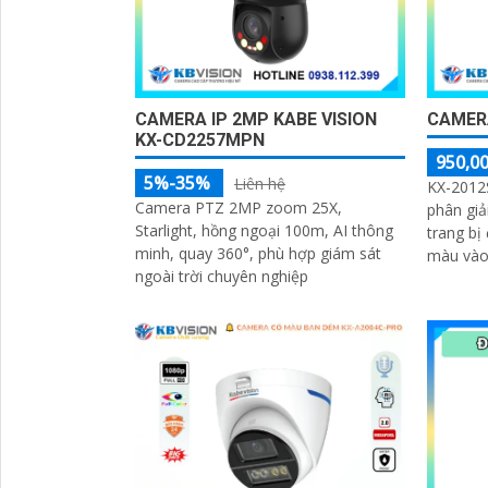
CAMERA IP 2MP KABE VISION
CAMERA
KX-CD2257MPN
950,00
5%-35%
Liên hệ
KX-2012S
Camera PTZ 2MP zoom 25X,
phân giả
Starlight, hồng ngoại 100m, AI thông
trang bị
minh, quay 360°, phù hợp giám sát
màu vào
ngoài trời chuyên nghiệp
giúp thu
ảnh, ca
với đầu 
'