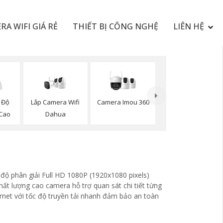
RA WIFI GIÁ RẺ
THIẾT BỊ CÔNG NGHỆ
LIÊN HỆ
Lắp Camera Wifi
Camera Imou 360
 Độ
Dahua
 Cao
n
 độ phân giải Full HD 1080P (1920x1080 pixels)
ất lượng cao camera hỗ trợ quan sát chi tiết từng
rnet với tốc độ truyền tải nhanh đảm bảo an toàn