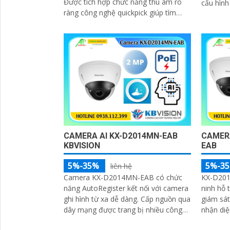
Được tích hợp chức năng thu âm rõ
cấu hình
ràng công nghệ quickpick giúp tìm
onvif ca
video nhanh chóng
hình ảnh
CAMERA AI KX-D2014MN-EAB
CAMERA
KBVISION
EAB
5%-35%
5%-3
liên hệ
Camera KX-D2014MN-EAB có chức
KX-D201
năng AutoRegister kết nối với camera
ninh hỗ 
ghi hình từ xa dễ dàng. Cấp nguồn qua
giám sá
dây mạng được trang bị nhiều công
nhận di
nghệ cao trong giám sát an ninh có
báo độn