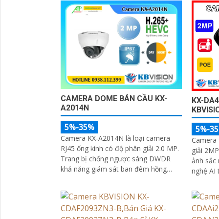
thể kể đến phát hiện khuôn mặt, phát
nối IP P
hiện vật thể rơi, phát hiện lãng vãng
Starlight
CAMERA DOME BÁN CẦU KX-
KX-DA
A2014N
KBVISI
5%-35%
5%-3
Camera KX-A2014N là loại camera
Camera 
RJ45 ống kính có độ phân giải 2.0 MP.
giải 2MP
Trang bị chống ngược sáng DWDR
ảnh sắc n
khả năng giám sát ban đêm hồng
nghệ AI 
ngoại 30m. Camera thiết kế dạng bán
xác ngườ
cầu tinh tế dome plastic
trữ tối 
tích hợp