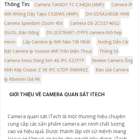
Thông Tin:
Camera TIANDY TC-C34QN (4MP)
Camera IP
Wifi Không Dây Tapo C520WS (4MP)
DH-SD5A245GB-HNR
Camera Speedom Zoom 45X
Camera DS-2CD2T46G2-
ISU/SL Báo Động
DS-2CE76H0T-ITPFS camera tích hợp
micro
Lắp Camera Ip Wifi Nào Tốt Nhất
Hướng Dẫn Cài
Đặt Camera Ip Yoosee Wifi Trên Điện Thoại
Thông Số
Camera Imou Dùng Sim 4G IPC-S21FTP
Review Camera Ống
Kính Kép Cruiser Z 3K IPC-S7DP-5M0WEZ
Báo Giá Camera
Ip Kbvision Giá Rè
GIỚI THIỆU VỀ CAMERA QUAN SÁT ITECH
Camera quan sát iTech là một thương hiệu chuyên
cung cấp các sản phẩm camera an ninh chất lượng
cao và hiệu quả. Được thành lập với sứ mệnh mang
lại sự an tâm và an toàn cho người tiêu dùng, iTech