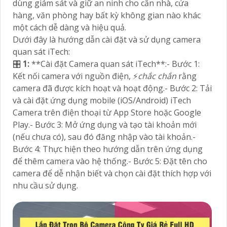
dùng giám sát và giữ an ninh cho căn nhà, cửa
hàng, văn phòng hay bất kỳ không gian nào khác
một cách dễ dàng và hiệu quả.
Dưới đây là hướng dẫn cài đặt và sử dụng camera
quan sát iTech:
🎛
1:
**Cài đặt Camera quan sát iTech**:- Bước 1:
Kết nối camera với nguồn điện, ️⚡
chắc chắn
rằng
camera đã được kích hoạt và hoạt động.- Bước 2: Tải
và cài đặt ứng dụng mobile (iOS/Android) iTech
Camera trên điện thoại từ App Store hoặc Google
Play.- Bước 3: Mở ứng dụng và tạo tài khoản mới
(nếu chưa có), sau đó đăng nhập vào tài khoản.-
Bước 4: Thực hiện theo hướng dẫn trên ứng dụng
để thêm camera vào hệ thống.- Bước 5: Đặt tên cho
camera để dễ nhận biết và chọn cài đặt thích hợp với
nhu cầu sử dụng.