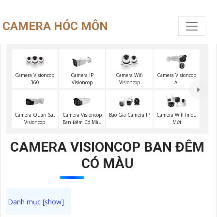
CAMERA HÓC MÔN
Camera Visioncop
Camera IP
Camera Wifi
Camera Visioncop
360
Visioncop
Visioncop
Al
Camera Quan Sát
Camera Visioncop
Camera Wifi Imou
Báo Giá Camera IP
Visioncop
Ban Đêm Có Màu
Mới
CAMERA VISIONCOP BAN ĐÊM
CÓ MÀU