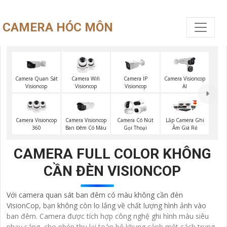
CAMERA HÓC MÔN
Camera Quan Sát
Camera Wifi
Camera IP
Camera Visioncop
Visioncop
Visioncop
Visioncop
Al
Camera Visioncop
Camera Visioncop
Camera Có Nút
Lắp Camera Ghi
360
Ban Đêm Có Màu
Gọi Thoại
Âm Giá Rẻ
CAMERA FULL COLOR KHÔNG
CẦN ĐÈN VISIONCOP
Với camera quan sát ban đêm có màu không cần đèn
VisionCop, bạn không còn lo lắng về chất lượng hình ảnh vào
ban đêm. Camera được tích hợp công nghệ ghi hình màu siêu
nhạy sáng, cho phép thu lại toàn bộ khung cảnh một cách trung