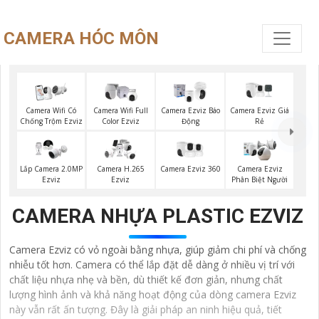
CAMERA HÓC MÔN
Camera Ezviz Giá
Camera Wifi Có
Camera Wifi Full
Camera Ezviz Báo
Rẻ
Chống Trộm Ezviz
Color Ezviz
Động
Camera Ezviz 360
Lắp Camera 2.0MP
Camera H.265
Camera Ezviz
Ezviz
Ezviz
Phân Biệt Người
CAMERA NHỰA PLASTIC EZVIZ
Camera Ezviz có vỏ ngoài bằng nhựa, giúp giảm chi phí và chống
nhiễu tốt hơn. Camera có thể lắp đặt dễ dàng ở nhiều vị trí với
chất liệu nhựa nhẹ và bền, dù thiết kế đơn giản, nhưng chất
lượng hình ảnh và khả năng hoạt động của dòng camera Ezviz
này vẫn rất ấn tượng. Đây là giải pháp an ninh hiệu quả, tiết