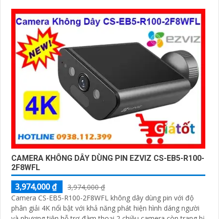
năng phát hiện thông minh và cảnh báo bằng còi và đèn
chớp phù hợp cho công trình kho hàng, nhà xưởng công trình
CAMERA KHÔNG DÂY DÙNG PIN EZVIZ CS-EB5-R100-
2F8WFL
3,974,000 ₫
3,974,000 ₫
Camera CS-EB5-R100-2F8WFL không dây dùng pin với độ
phân giải 4K nổi bật với khả năng phát hiện hình dáng người
và phương tiện hỗ trợ đàm thoại 2 chiều camera còn trang bị