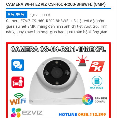
CAMERA WI-FI EZVIZ CS-H6C-R200-8H8WFL (8MP)
5%-35%
1,828,000 ₫
Camera EZVIZ CS-H6C-R200-8H8WFL nổi bật với độ phân
giải siêu nét 8MP, mang đến hình ảnh chi tiết vượt trội. Tính
năng quay xoay linh hoạt giúp bao quát toàn bộ không gian