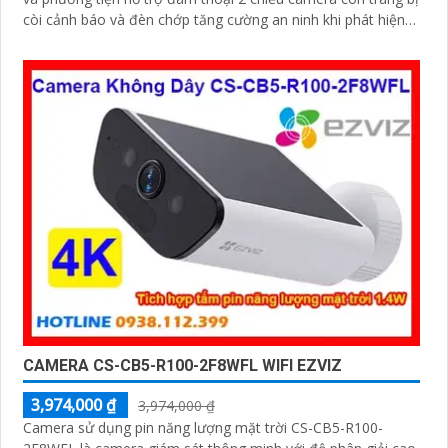
còi cảnh báo và đèn chớp tăng cường an ninh khi phát hiện
sự xâm nhập camera tích hợp tấm pin năng lượng mặt trời
và pin sạc đạt chuẩn IP65 chống nước và bụi giúp hoạt động
bền bỉ trong mọi điều kiện thời tiết.
CAMERA CS-CB5-R100-2F8WFL WIFI EZVIZ
3,974,000 ₫
3,974,000 ₫
Camera sử dụng pin năng lượng mặt trời CS-CB5-R100-