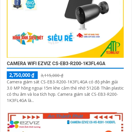
CAMERA WIFI EZVIZ CS-EB3-R200-1K3FL4GA
2,750,000 ₫
3,115,000 ₫
Camera giám sát CS-EB3-R200-1K3FL4GA có độ phân giải
3.0 MP hồng ngoại 15m khe cắm thẻ nhớ 512GB Thân plastic
có thu âm và loa tích hợp. Camera giám sát CS-EB3-R200-
1K3FL4GA là...