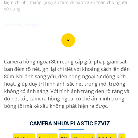
kiệm chi phí, mang lại sự an tâm về bảo vệ an toàn cho người
sử dụng.
### Tư vấn lắp đặt Camera Plastic Hình ảnh sắc nét
cho không gian của bạn
#### ↻
1:
Lựa chọn Camera phù hợp:- Chọn camera
Camera hồng ngoại 80m cung cấp giải pháp giám sát
có độ phân giải cao để
nâng cao an toàn
hình ảnh sắc
ban đêm rõ nét, ghi lại chi tiết với khoảng cách lên đến
nét, cụ thể là camera có độ phân giải tối thiểu 2MP.-
80m. Khi ánh sáng yếu, đèn hồng ngoại tự động kích
Nên chọn camera có công nghệ hồng ngoại, giúp quay
hoạt, giúp duy trì hình ảnh sắc nét trong môi trường
được hình ảnh ban đêm cũng như trong điều kiện ánh
không có ánh sáng. Với hình ảnh trắng đen rõ ràng và
sáng yếu.
độ nét tốt, camera hồng ngoại có thể ẩn mình trong
#### 🎥
2:
Vị trí lắp đặt Camera:- Đặt camera ở những
bóng tối mà kẻ xấu không phát hiện ra được.
ngóc ngách quan trọng của không gian cần giám sát
như cổng ra vào, kho hàng, khu vực lưu thông người.-
Đảm bảo camera được lắp đặt ở độ cao phù hợp để
CAMERA NHỰA PLASTIC EZVIZ
giám sát rộng đến tất cả các góc quan trọng.
#### 🦉
3:
Kết nối và lưu trữ hình ảnh:- Lựa chọn hệ