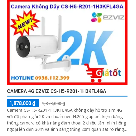
CAMERA 4G EZVIZ CS-H5-R201-1H3KFL4GA
1,878,000 ₫
1,878,000 ₫
Camera CS-H5-R201-1H3KFL4GA không dây hỗ trợ sim 4G
với độ phân giải 2K và chuẩn nén H.265 giúp tiết kiệm băng
thông camera có khả năng đàm thoại 2 chiều tầm nhìn hồng
ngoại lên đến 30m và ánh sáng trắng 20m quan sát rõ ràng
cả ngày lẫn đêm với chuẩn IP67 camera còn tích hợp tính