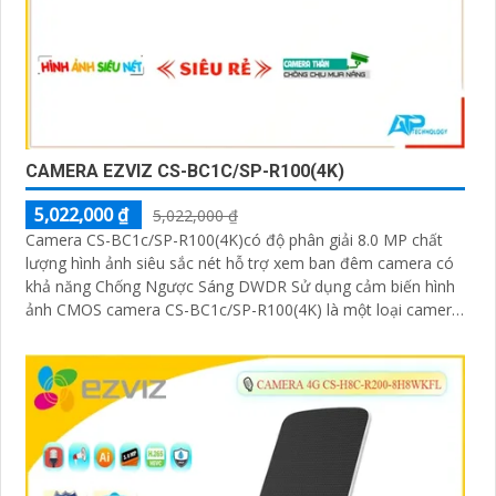
CAMERA EZVIZ CS-BC1C/SP-R100(4K)
5,022,000 ₫
5,022,000 ₫
Camera CS-BC1c/SP-R100(4K)có độ phân giải 8.0 MP chất
lượng hình ảnh siêu sắc nét hỗ trợ xem ban đêm camera có
khả năng Chống Ngược Sáng DWDR Sử dụng cảm biến hình
ảnh CMOS camera CS-BC1c/SP-R100(4K) là một loại camera
giá rẻ với khả năng lưu trữ dữ liệu lên đến 512GB thông qua
khe thẻ nhớ