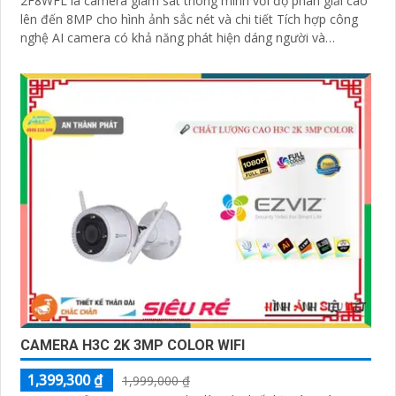
2F8WFL là camera giám sát thông minh với độ phân giải cao
lên đến 8MP cho hình ảnh sắc nét và chi tiết Tích hợp công
nghệ AI camera có khả năng phát hiện dáng người và
phương tiện báo động khi phát hiện xâm nhập Thiết kế bền
bỉ chống nước IP65 phù hợp lắp đặt trong mọi điều kiện thời
tiết. Camera An Ninh CS-CB5-R100-2F8WFL có khả năng còi
hú, đèn chớp báo động, Wifi Không Dây, chức năng AI deep
learning phân biệt người & phương tiện
CAMERA H3C 2K 3MP COLOR WIFI
1,399,300 ₫
1,999,000 ₫