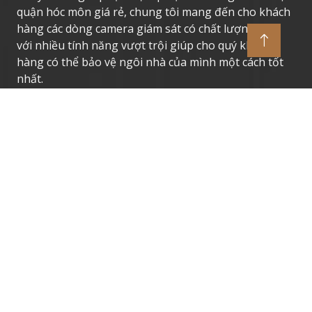
quận hóc môn giá rẻ, chung tôi mang đến cho khách
hàng các dòng camera giám sát có chất lượng cao,
với nhiều tính năng vượt trội giúp cho quý khách
hàng có thể bảo vệ ngôi nhà của mình một cách tốt
nhất.
Thương Hiệu Camera Uy Tín
Camera Giám Sát Dahua
Camera Giám Sát Vantech
Camera Giám Sát Hikvision
Camera Giám Sát Kbvision
Camera Giám Sát Imou
Camera Giám Sát Ezviz