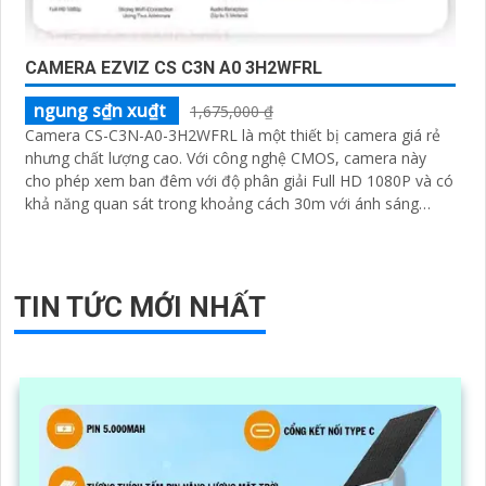
CAMERA EZVIZ CS C3N A0 3H2WFRL
ngung s₫n xu₫t
1,675,000 ₫
Camera CS-C3N-A0-3H2WFRL là một thiết bị camera giá rẻ
nhưng chất lượng cao. Với công nghệ CMOS, camera này
cho phép xem ban đêm với độ phân giải Full HD 1080P và có
khả năng quan sát trong khoảng cách 30m với ánh sáng
hồng ngoại
TIN TỨC MỚI NHẤT