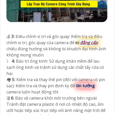
💰
3:
Điều chỉnh vị trí và góc quay: Kiểm tra và điều
chỉnh vị trí, góc quay của camera để 📸
đẳng cấp
chiếu đúng hướng và không bị khuếch đại hình ảnh
không mong muốn.
》
4:
Bảo trì ống kính: Sử dụng khăn mềm để lau
sạch ống kính và tránh sử dụng các chất tẩy rửa có
hại.
🏘
5:
Kiểm tra và thay thế pin (đối với camera có pin
sạc): Kiểm tra và thay pin định kỳ để
tin tưởng
camera luôn hoạt động tốt.
⇶
6:
Bảo vệ camera khỏi môi trường bên ngoài:
Tránh đặt camera plastic ở nơi có nhiệt độ cao, ẩm
ướt hoặc tiếp xúc trực tiếp với ánh nắng mặt trời để