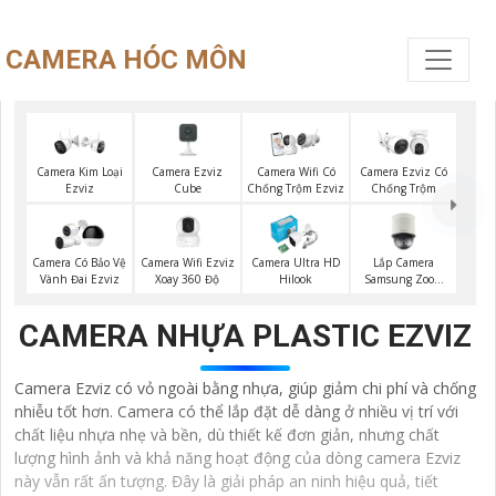
CAMERA HÓC MÔN
Camera Ezviz
Camera Kim Loại
Camera Wifi Có
Camera Ezviz Có
Cube
Ezviz
Chống Trộm Ezviz
Chống Trộm
Camera Wifi Ezviz
Lắp Camera
Camera Có Bảo Vệ
Camera Ultra HD
Xoay 360 Độ
Samsung Zoom
Vành Đai Ezviz
Hilook
Siêu Nét
CAMERA NHỰA PLASTIC EZVIZ
Camera Ezviz có vỏ ngoài bằng nhựa, giúp giảm chi phí và chống
nhiễu tốt hơn. Camera có thể lắp đặt dễ dàng ở nhiều vị trí với
chất liệu nhựa nhẹ và bền, dù thiết kế đơn giản, nhưng chất
lượng hình ảnh và khả năng hoạt động của dòng camera Ezviz
này vẫn rất ấn tượng. Đây là giải pháp an ninh hiệu quả, tiết