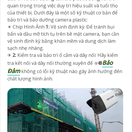
quan trọng trong việc duy trì hiệu suất và tuổi thọ
của thiết bị. Dưới đây là một số kỹ thuật cơ bản để
bảo trì và bảo dưỡng camera plastic:
✴️ Chip Hình Ảnh
1:
Vệ sinh định kỳ: Để tránh bụi
bẩn và dầu mỡ tích tụ trên bề mặt camera, bạn cần
vệ sinh định kỳ bằng khăn mềm và dung dịch làm
sạch nhẹ nhàng.
✈
2:
Kiểm tra và bảo trì ổ cắm và dây nối: Hãy kiểm
Bảo
tra kết nối và dây nối thường xuyên để ☣️
®️
Đảm
không có lỗi kỹ thuật nào gây ảnh hưởng đến
chất lượng hình ảnh.