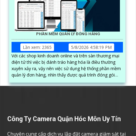
PHẦN MỀM QUẢN LÝ ĐÓNG HÀNG
Lần xem: 2365
5/8/2026 4:58:19 PM
Với các shop kinh doanh online và trên sàn thương mại
điện tử thì việc bị đánh tráo hàng hóa là điều thường
xuyên xảy ra, vậy nên việc sử dụng hệ thống phần mềm
quản lý đơn hàng, nhìn thấy được quá trình đóng gói
hàng hóa, kèm theo đấy là quy trình đóng gói cũng
được ghi lại một cách dễ dàng
Công Ty Camera Quận Hóc Môn Uy Tín
Chuyên cung cấp dịch vụ lắp đặt camera giám sát tại