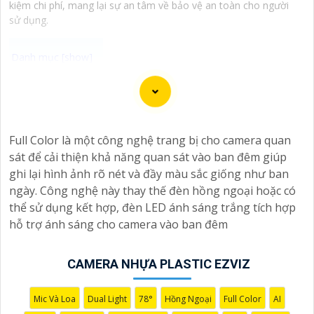
kiệm chi phí, mang lại sự an tâm về bảo vệ an toàn cho người
sử dụng.
### Tư vấn lắp đặt Camera Plastic Hình ảnh sắc nét
cho không gian của bạn
#### ↻
1:
Lựa chọn Camera phù hợp:- Chọn camera
Full Color là một công nghệ trang bị cho camera quan
có độ phân giải cao để
nâng cao an toàn
hình ảnh sắc
sát để cải thiện khả năng quan sát vào ban đêm giúp
nét, cụ thể là camera có độ phân giải tối thiểu 2MP.-
ghi lại hình ảnh rõ nét và đầy màu sắc giống như ban
Nên chọn camera có công nghệ hồng ngoại, giúp quay
ngày. Công nghệ này thay thế đèn hồng ngoại hoặc có
được hình ảnh ban đêm cũng như trong điều kiện ánh
thể sử dụng kết hợp, đèn LED ánh sáng trắng tích hợp
sáng yếu.
hỗ trợ ánh sáng cho camera vào ban đêm
#### 🎥
2:
Vị trí lắp đặt Camera:- Đặt camera ở những
ngóc ngách quan trọng của không gian cần giám sát
như cổng ra vào, kho hàng, khu vực lưu thông người.-
CAMERA NHỰA PLASTIC EZVIZ
Đảm bảo camera được lắp đặt ở độ cao phù hợp để
giám sát rộng đến tất cả các góc quan trọng.
Mic Và Loa
Dual Light
78°
Hồng Ngoại
Full Color
AI
#### 🦉
3:
Kết nối và lưu trữ hình ảnh:- Lựa chọn hệ