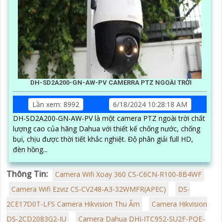
DH-SD2A200-GN-AW-PV CAMERRA PTZ NGOÀI TRỜI
Lần xem: 8992
6/18/2024 10:28:18 AM
DH-SD2A200-GN-AW-PV là một camera PTZ ngoài trời chất
lượng cao của hãng Dahua với thiết kế chống nước, chống
bụi, chịu được thời tiết khắc nghiệt. Độ phân giải full HD,
đèn hồng...
Thông Tin:
Camera Wifi Xoay 360 CS-C6CN-R100-8B4WF
Camera Wifi Ezviz CS-CV248-A3-32WMFR(APEC)
DS-
2CE17D0T-LFS Camera Hikvision Thu Âm
Camera Hikvision
DS-2CD2083G2-IU
Camera Dahua DHI-ITC952-SU2F-PQE-