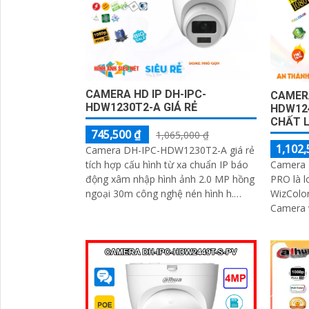
CAMERA HD IP DH-IPC-
CAMER
HDW1230T2-A GIÁ RẺ
HDW12
CHẤT 
745,500 ₫
1,065,000 ₫
1,102,
Camera DH-IPC-HDW1230T2-A giá rẻ
Camera
tích hợp cấu hình từ xa chuẩn IP báo
PRO là 
động xâm nhập hình ảnh 2.0 MP hồng
WizColor
ngoại 30m công nghệ nén hình h.
Camera v
265+ Dễ nâng cấp tiết kiệm chi phí
ảnh màu ban đ
chống...
ngược s
hơn dù l