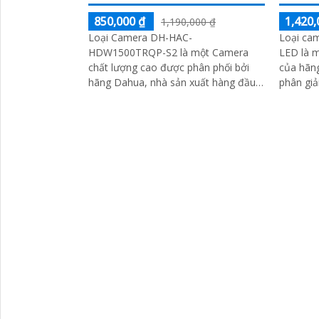
850,000 ₫
1,420,
1,190,000 ₫
Loại Camera DH-HAC-
Loại c
HDW1500TRQP-S2 là một Camera
LED là 
chất lượng cao được phân phối bởi
của hãng 
hãng Dahua, nhà sản xuất hàng đầu
phân giả
về thiết bị an ninh. Camera này được
cho hình
thiết kế với các tính...
cao