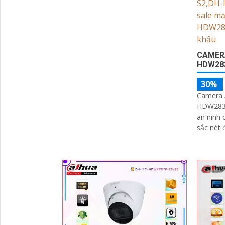
mang đến hình ảnh sắc nét, chất
lượng full HD cho việc giám sát
CAMER
HDW28
30%
Camera 
HDW2831
an ninh 
sắc nét đạt 
năng th
qua giao