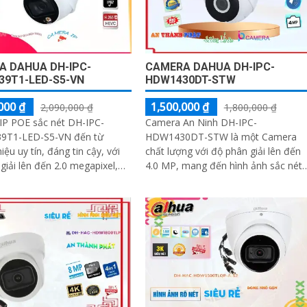
A DAHUA DH-IPC-
CAMERA DAHUA DH-IPC-
39T1-LED-S5-VN
HDW1430DT-STW
000 ₫
1,500,000 ₫
2,090,000 ₫
1,800,000 ₫
IP POE sắc nét DH-IPC-
Camera An Ninh DH-IPC-
T1-LED-S5-VN đến từ
HDW1430DT-STW là một Camera
iệu uy tín, đáng tin cậy, với
chất lượng với độ phân giải lên đến
giải lên đến 2.0 megapixel,
4.0 MP, mang đến hình ảnh sắc nét
 ảnh chất lượng sắc nét,
cho bạn. Camera còn được trang bị
u chuẩn
tính năng xem ban đêm...