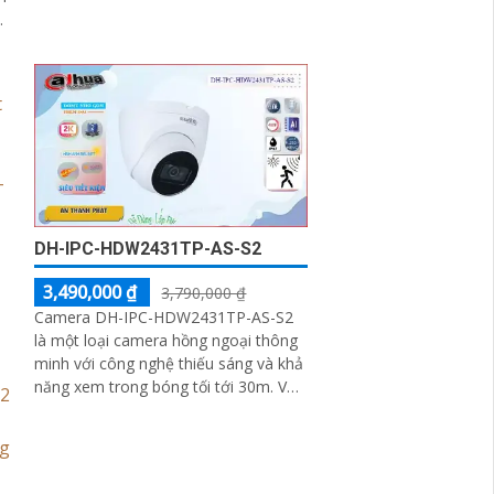
hả
DH-IPC-HDW2431TP-AS-S2
3,490,000 ₫
3,790,000 ₫
Camera DH-IPC-HDW2431TP-AS-S2
là một loại camera hồng ngoại thông
minh với công nghệ thiếu sáng và khả
năng xem trong bóng tối tới 30m. Với
thiết kế dome kim loại nhỏ gọn,
camera này dễ dàng lắp đặt và thẩm
mỹ