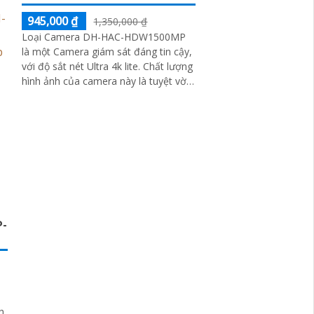
945,000 ₫
1,350,000 ₫
Loại Camera DH-HAC-HDW1500MP
là một Camera giám sát đáng tin cậy,
với độ sắt nét Ultra 4k lite. Chất lượng
hình ảnh của camera này là tuyệt vời,
đặc biệt là ban đêm với khả năng
hồng ngoại 30m
-
h