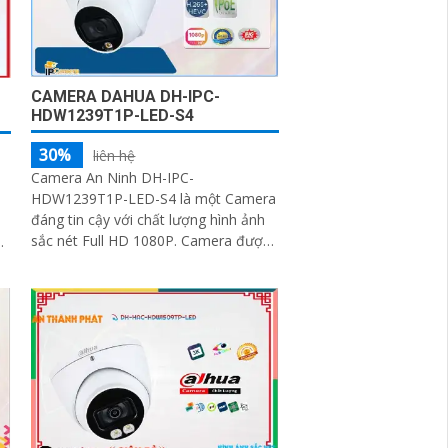
CAMERA DAHUA DH-IPC-
HDW1239T1P-LED-S4
30%
liên hệ
Camera An Ninh DH-IPC-
HDW1239T1P-LED-S4 là một Camera
đáng tin cậy với chất lượng hình ảnh
sắc nét Full HD 1080P. Camera được
trang bị chế độ xem ban đêm thông
minh, cho phép quan sát trong điều
kiện ánh sáng yếu