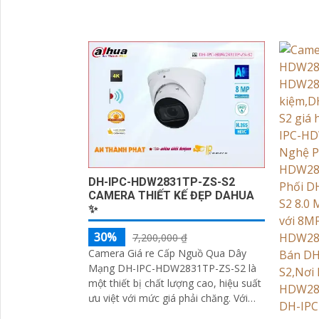
DH-IPC-HDW2831TP-ZS-S2
CAMERA THIẾT KẾ ĐẸP DAHUA
✨
30%
7,200,000 ₫
Camera Giá re Cấp Nguồ Qua Dây
Mạng DH-IPC-HDW2831TP-ZS-S2 là
một thiết bị chất lượng cao, hiệu suất
ưu việt với mức giá phải chăng. Với
công nghệ tiên tiến, camera này