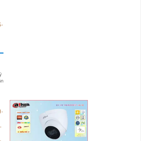
ý
ăn
ự