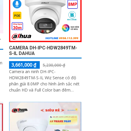
-
CAMERA DH-IPC-HDW2849TM-
S-IL DAHUA
an
3,661,000 ₫
5,230,000 ₫
Camera an ninh DH-IPC-
HDW2849TM-S-IL Wiz Sense có độ
phân giải 8.0MP cho hình ảnh sắc nét
chuẩn HD và Full Color ban đêm
trong phạm vi 30m. Camera quan sát
hỗ trợ lưu trữ thẻ...