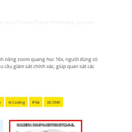
ậy mua Camera Dahua chính hãng, bạn nên
hay đổi tùy vào model và chức năng của
 phân giải cao, tính năng thông minh và độ
ện tử hoặc tại các cửa hàng điện tử.
 lượng. Nếu bạn có thêm câu hỏi hoặc cần tư
ính năng zoom quang học 16x, người dùng có
cầu giám sát chính xác, giúp quan sát các
e
AI Coding
IP66
3D DNR