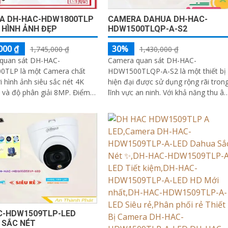
A DH-HAC-HDW1800TLP
CAMERA DAHUA DH-HAC-
HÌNH ẢNH ĐẸP
HDW1500TLQP-A-S2
000 ₫
30%
1,745,000 ₫
1,430,000 ₫
quan sát DH-HAC-
Camera quan sát DH-HAC-
TLP là một Camera chất
HDW1500TLQP-A-S2 là một thiết bị
i hình ảnh siêu sắc nét 4K
hiện đại được sử dụng rộng rãi tron
và độ phân giải 8MP. Điểm
lĩnh vực an ninh. Với khả năng thu âm
 của camera này là tính năng
hồng ngoại SMD, nó có thể ghi lại 
ại SMD, mang lại hiệu quả
thanh một cách rõ ràng ngay cả tro
o cực tốt
điều kiện ánh sáng kém
C-HDW1509TLP-LED
 SẮC NÉT