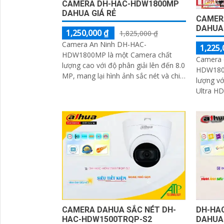
CAMERA DH-HAC-HDW1800MP
DAHUA GIÁ RẺ
CAMER
DAHUA 
1,250,000 ₫
1,825,000 ₫
Camera An Ninh DH-HAC-
1,225,
HDW1800MP là một Camera chất
Camera 
lượng cao với độ phân giải lên đến 8.0
HDW1800
MP, mang lại hình ảnh sắc nét và chi
lượng vớ
tiết. Ấn tượng ơn với những thông số
Ultra HD 
là camera...
đặc biệt
hồng ngo
thanh đả
CAMERA DAHUA SẮC NÉT DH-
DH-HA
HAC-HDW1500TRQP-S2
DAHUA