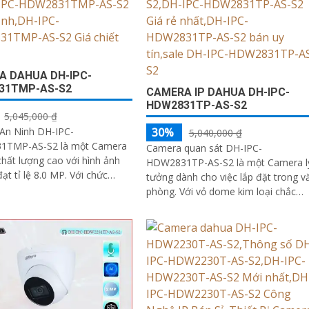
A DAHUA DH-IPC-
31TMP-AS-S2
CAMERA IP DAHUA DH-IPC-
HDW2831TP-AS-S2
5,045,000 ₫
An Ninh DH-IPC-
30%
5,040,000 ₫
TMP-AS-S2 là một Camera
Camera quan sát DH-IPC-
chất lượng cao với hình ảnh
HDW2831TP-AS-S2 là một Camera l
tỉ lệ 8.0 MP. Với chức
tưởng dành cho việc lắp đặt trong v
ông minh, camera này thông
phòng. Với vỏ dome kim loại chắc
 thức ONVIF...
chắn, nó mang lại sự đảm bảo về s
an toàn và bền bỉ cho người dùng