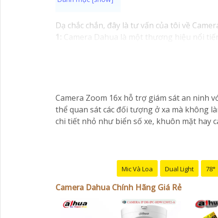
Dạ chắc chắn, đây là tư vấn của tôi về Camer
1:
Camera Dahua là một thương hiệu nổi tiế
mua từ các cửa hàng uy tín hoặc các đại lý c
camera. Bạn nên tìm hiểu kỹ trước khi đầu tư.
tin cậy.💖
5:
Nếu bạn muốn tìm camera Dahua g
Hy vọng rằng những thông tin trên sẽ giúp 
vấn thêm, đừng ngần ngại để lại Cung cấp ch
Camera Zoom 16x hỗ trợ giám sát an ninh vớ
thể quan sát các đối tượng ở xa mà không l
chi tiết nhỏ như biển số xe, khuôn mặt hay c
Mic Và Loa
Dual Light
78°
Camera Dahua Chính Hãng Giá Rẻ