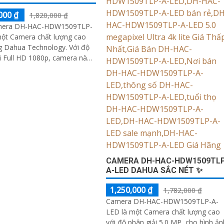
000 ₫
1,820,000 ₫
amera DH-HAC-HDW1509TLP-
một Camera chất lượng cao
Dahua Technology. Với độ
i Full HD 1080p, camera này
 ảnh sắc nét và chất lượng
CAMERA DH-HAC-HDW1509TLP
A-LED DAHUA SẮC NÉT ✨
1,250,000 ₫
1,782,000 ₫
Camera DH-HAC-HDW1509TLP-A-
LED là một Camera chất lượng cao
với độ phân giải 5.0 MP, cho hình ản