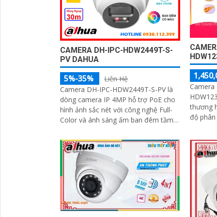
'
CAMER
CAMERA DH-IPC-HDW2449T-S-
HDW12
PV DAHUA
1,450,
5%-35%
Liên Hệ
Camera 
Camera DH-IPC-HDW2449T-S-PV là
HDW1239
dòng camera IP 4MP hỗ trợ PoE cho
thương h
hình ảnh sắc nét với công nghệ Full-
độ phân 
Color và ánh sáng ấm ban đêm tầm
cho hình
xa 30m. Tích hợp micro và loa đàm
đúng tiê
thoại 2 chiều, giúp giám sát và tương
tác dễ dàng hỗ trợ khe thẻ nhớ tối đa
256GB, công nghệ nén H