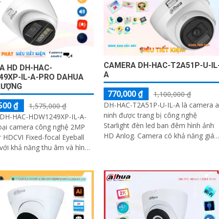
CAMERA DH-HAC-T2A51P-U-IL
A HD DH-HAC-
A
49XP-IL-A-PRO DAHUA
LƯỢNG
770,000 ₫
1,100,000 ₫
500 ₫
DH-HAC-T2A51P-U-IL-A là camera 
1,575,000 ₫
ninh được trang bị công nghệ
 DH-HAC-HDW1249XP-IL-A-
Starlight đèn led ban đêm hình ảnh
loại camera công nghệ 2MP
HD Anlog. Camera có khả năng giám
 HDCVI Fixed-focal Eyeball
sát tốt trong môi trường thiếu ánh
ới khả năng thu âm và hình
sáng là lựa chọn lý tưởng để bảo vệ
êm. Trang bị chống
và giám sát an ninh công nghiệp
áng DWDR giúp hình ảnh rõ
ắp đặt ở đâu