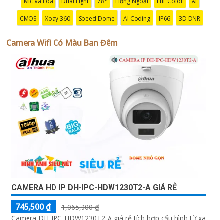
Mic Và Loa
Dual Light
78°
Hồng Ngoại
Full Color
AI
CMOS
Xoay 360
Speed Dome
AI Coding
IP66
3D DNR
Camera Wifi Có Màu Ban Đêm
'
CAMERA HD IP DH-IPC-HDW1230T2-A GIÁ RẺ
745,500 ₫
1,065,000 ₫
Camera DH-IPC-HDW1230T2-A giá rẻ tích hợp cấu hình từ xa