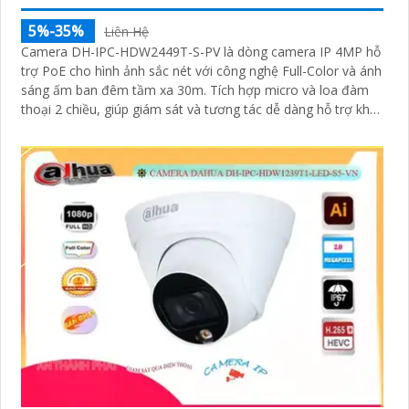
5%-35%
Liên Hệ
Camera DH-IPC-HDW2449T-S-PV là dòng camera IP 4MP hỗ
trợ PoE cho hình ảnh sắc nét với công nghệ Full-Color và ánh
sáng ấm ban đêm tầm xa 30m. Tích hợp micro và loa đàm
thoại 2 chiều, giúp giám sát và tương tác dễ dàng hỗ trợ khe
thẻ nhớ tối đa 256GB, công nghệ nén H