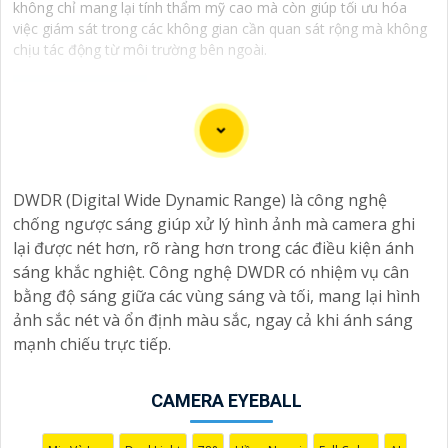
không chỉ mang lại tính thẩm mỹ cao mà còn giúp tối ưu hóa
việc giám sát trong các không gian cần quan sát rộng mà không
chịu tác động từ môi trường bên ngoài.
Camera Wifi màu ban đêm với đa dạng mẫu mã, tính
DWDR (Digital Wide Dynamic Range) là công nghệ
năng đến từ nhiều thương hiệu khác nhau. Camera
chống ngược sáng giúp xử lý hình ảnh mà camera ghi
chất lượng mang lại khả năng ghi hình sắc nét đến
lại được nét hơn, rõ ràng hơn trong các điều kiện ánh
từng chi tiết và có màu sắc sinh động. Với trang bị các
sáng khắc nghiệt. Công nghệ DWDR có nhiệm vụ cân
công nghệ đèn led trợ sáng vào ban đêm, camera wifi
bằng độ sáng giữa các vùng sáng và tối, mang lại hình
cho phép bạn nhận diện rõ ràng vật thể và người mà
ảnh sắc nét và ổn định màu sắc, ngay cả khi ánh sáng
camera ghi lại, tăng cường sự an toàn cho gia đình và
mạnh chiếu trực tiếp.
tài sản của bạn. Sau đây là một số camera wifi quan sát
ban đêm có màu chất lượng mà giá rẻ dành cho mọi
người tham khảo.
CAMERA EYEBALL