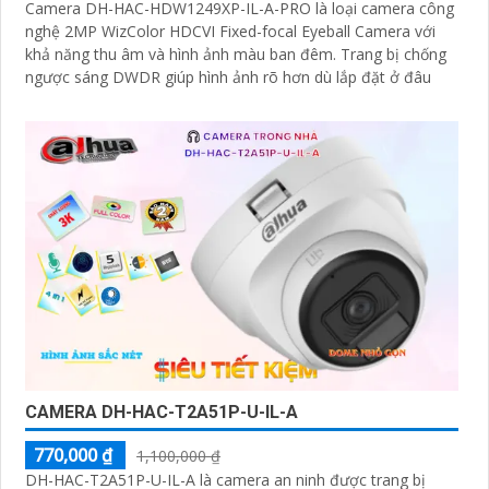
Camera DH-HAC-HDW1249XP-IL-A-PRO là loại camera công
nghệ 2MP WizColor HDCVI Fixed-focal Eyeball Camera với
khả năng thu âm và hình ảnh màu ban đêm. Trang bị chống
ngược sáng DWDR giúp hình ảnh rõ hơn dù lắp đặt ở đâu
CAMERA DH-HAC-T2A51P-U-IL-A
770,000 ₫
1,100,000 ₫
DH-HAC-T2A51P-U-IL-A là camera an ninh được trang bị