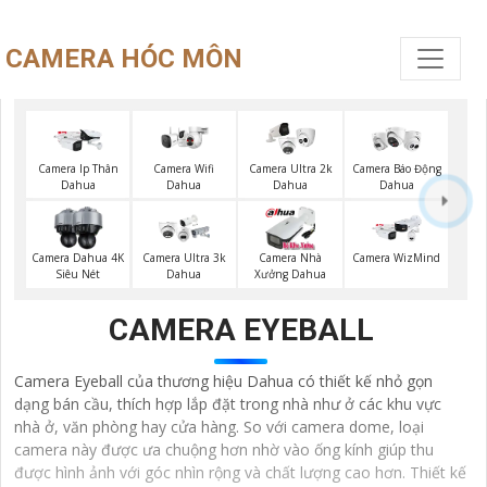
CAMERA HÓC MÔN
Camera Wifi
Camera Ip Thân
Camera Ultra 2k
Camera Báo Động
Dahua
Dahua
Dahua
Dahua
Camera Dahua 4K
Camera Ultra 3k
Camera Nhà
Camera WizMind
Siêu Nét
Dahua
Xưởng Dahua
CAMERA EYEBALL
Camera Eyeball của thương hiệu Dahua có thiết kế nhỏ gọn
dạng bán cầu, thích hợp lắp đặt trong nhà như ở các khu vực
nhà ở, văn phòng hay cửa hàng. So với camera dome, loại
camera này được ưa chuộng hơn nhờ vào ống kính giúp thu
được hình ảnh với góc nhìn rộng và chất lượng cao hơn. Thiết kế