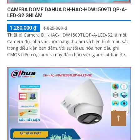
CAMERA DOME DAHUA DH-HAC-HDW1509TLQP-A-
LED-S2 GHI ÂM
1,280,000 ₫
1,825,000 ₫
Thiết bị Camera DH-HAC-HDW1509TLQP-A-LED-S2 là một
Camera đột phá với chức năng thu âm và hiện hình màu sắc
trong điều kiện ban đêm. Với sự tối ưu hóa hơn đầu ghi
CMOS hiện có, camera này đảm bảo việc giám sát ban đêm
có màu sắc trung thực hơn