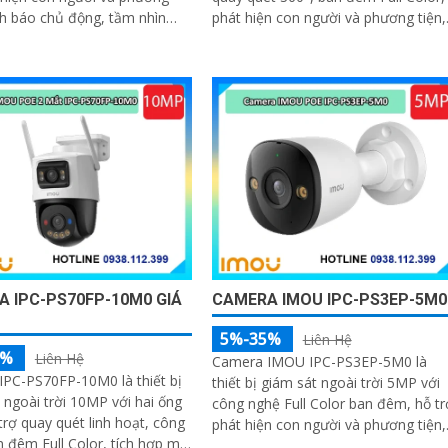
nh báo chủ động, tầm nhìn
phát hiện con người và phương tiện,
30m, kết nối PoE, lý tưởng
tích hợp mic loa, hỗ trợ PoE, bảo vệ
 sát an ninh tại nhà và doanh
an ninh toàn diện
 IPC-PS70FP-10M0 GIÁ
CAMERA IMOU IPC-PS3EP-5M0
5%-35%
Liên Hệ
5%
Liên Hệ
Camera IMOU IPC-PS3EP-5M0 là
PC-PS70FP-10M0 là thiết bị
thiết bị giám sát ngoài trời 5MP với
 ngoài trời 10MP với hai ống
công nghệ Full Color ban đêm, hỗ tr
 trợ quay quét linh hoạt, công
phát hiện con người và phương tiện,
 đêm Full Color, tích hợp mic
tích hợp mic và loa hai chiều, kết nối