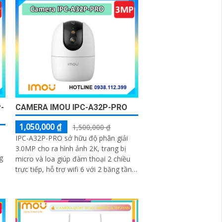
-
CAMERA IMOU IPC-A32P-PRO
1,050,000 ₫
1,500,000 ₫
IPC-A32P-PRO sở hữu độ phân giải
3.0MP cho ra hình ảnh 2K, trang bị
g
micro và loa giúp đàm thoại 2 chiều
trực tiếp, hỗ trợ wifi 6 với 2 băng tần
2. 4 Ghz và 5 Ghz, trang bị khe...