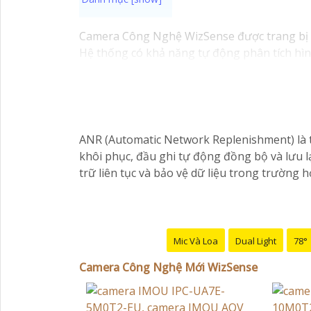
Camera Công Nghệ WizSense được trang bị tí
Hệ thống có khả năng tự động phân tích hình
sáng yếu nhờ công nghệ Starlight và các tín
ANR (Automatic Network Replenishment) là tí
khôi phục, đầu ghi tự động đồng bộ và lưu lạ
trữ liên tục và bảo vệ dữ liệu trong trường
Mic Và Loa
Dual Light
78°
Camera Công Nghệ Mới WizSense