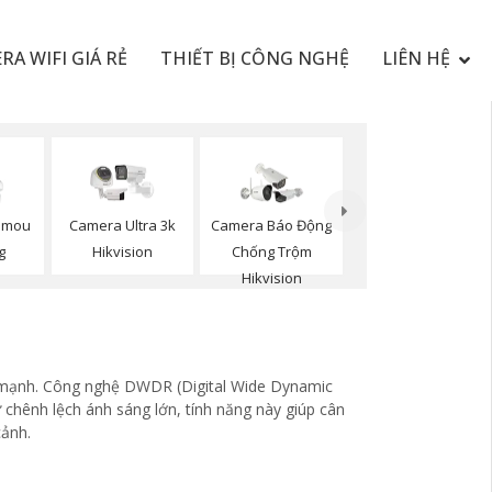
RA WIFI GIÁ RẺ
THIẾT BỊ CÔNG NGHỆ
LIÊN HỆ
Imou
Camera Ultra 3k
Camera Báo Động
g
Hikvision
Chống Trộm
Hikvision
g mạnh. Công nghệ DWDR (Digital Wide Dynamic
 chênh lệch ánh sáng lớn, tính năng này giúp cân
cảnh.