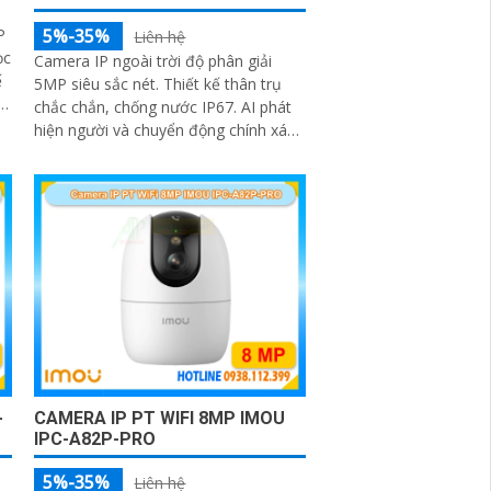
P
5%-35%
Liên hệ
ọc
Camera IP ngoài trời độ phân giải
ế
5MP siêu sắc nét. Thiết kế thân trụ
I
chắc chắn, chống nước IP67. AI phát
hiện người và chuyển động chính xác.
Tầm nhìn đêm hồng ngoại lên đến
25m
-
CAMERA IP PT WIFI 8MP IMOU
IPC-A82P-PRO
5%-35%
Liên hệ