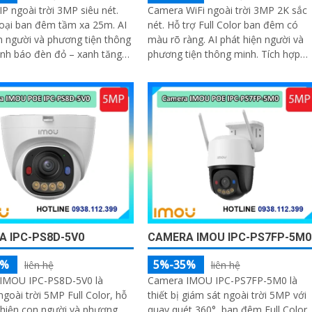
P ngoài trời 3MP siêu nét.
Camera WiFi ngoài trời 3MP 2K sắc
oại ban đêm tầm xa 25m. AI
nét. Hỗ trợ Full Color ban đêm có
n người và phương tiện thông
màu rõ ràng. AI phát hiện người và
nh báo đèn đỏ – xanh tăng
phương tiện thông minh. Tích hợp
 đe. Tích hợp mic thu âm rõ
đèn cảnh báo xanh đỏ chống đột
nhập
 IPC-PS8D-5V0
CAMERA IMOU IPC-PS7FP-5M0
5%
5%-35%
liên hệ
liên hệ
IMOU IPC-PS8D-5V0 là
Camera IMOU IPC-PS7FP-5M0 là
goài trời 5MP Full Color, hỗ
thiết bị giám sát ngoài trời 5MP với
 hiện con người và phương
quay quét 360°, ban đêm Full Color,