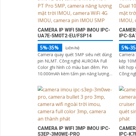
CAMERA IP WIFI 5MP IMOU IPC-
CAMERA
UA7E-5M0T2-EU/FSP14
IPC-SA
5%-35%
5%-3
Liên hệ
Camera quay quét 5MP siêu nét dùng
Camera W
pin NLMT. Công nghệ AURORA Full
kép 10MP
'
Color ghi hình có màu ban đêm. Pin
kết hợp 
10.000mAh kèm tấm pin năng lượng
Công ngh
mặt trời 5W. Quay ngang 340°, quay
kiệm pin
dọc 90° quan sát toàn cảnh
CAMERA IP WIFI 3MP IMOU IPC-
CAMERA
S3EP-3M0WE-PRO
IPC-K7