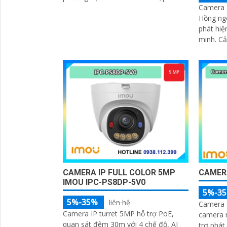
Camera I
cảnh báo xanh đỏ chống đột nhập
Hồng ng
phát hiệ
minh. Cả
tính răn
ràng
CAMERA IP FULL COLOR 5MP
CAMERA
IMOU IPC-PS8DP-5V0
5%-3
5%-35%
liên hệ
Camera 
Camera IP turret 5MP hỗ trợ PoE,
camera n
quan sát đêm 30m với 4 chế độ, AI
trợ phát