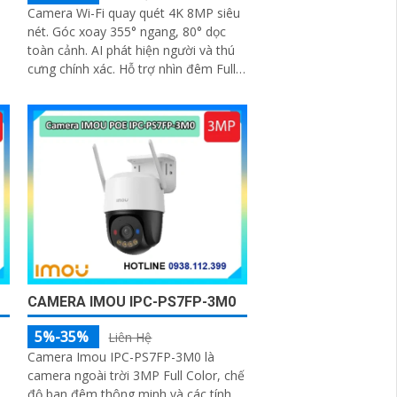
Camera Wi-Fi quay quét 4K 8MP siêu
nét. Góc xoay 355° ngang, 80° dọc
toàn cảnh. AI phát hiện người và thú
cưng chính xác. Hỗ trợ nhìn đêm Full-
color thông minh. Đàm thoại 2 chiều
tiện lợi từ xa
CAMERA IMOU IPC-PS7FP-3M0
5%-35%
Liên Hệ
Camera Imou IPC-PS7FP-3M0 là
camera ngoài trời 3MP Full Color, chế
độ ban đêm thông minh và các tính