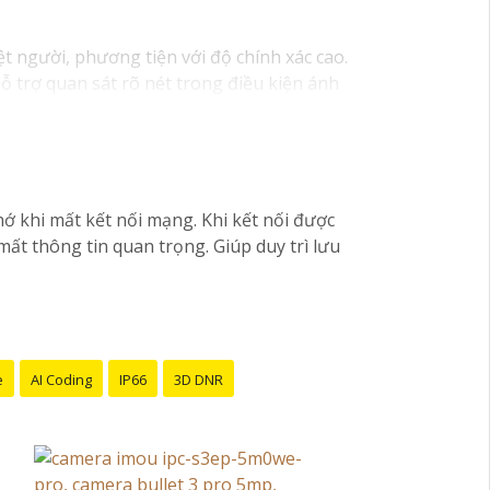
 người, phương tiện với độ chính xác cao.
ỗ trợ quan sát rõ nét trong điều kiện ánh
h tốt hơn.
ớ khi mất kết nối mạng. Khi kết nối được
ất thông tin quan trọng. Giúp duy trì lưu
e
AI Coding
IP66
3D DNR