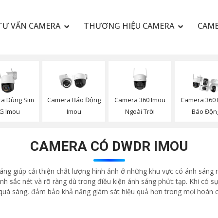
TƯ VẤN CAMERA
THƯƠNG HIỆU CAMERA
CAME
a Dùng Sim
Camera 360 Imou
Camera Báo Động
Camera 360 
G Imou
Ngoài Trời
Imou
Báo Độn
CAMERA CÓ DWDR IMOU
ng giúp cải thiện chất lượng hình ảnh ở những khu vực có ánh sán
nh sắc nét và rõ ràng dù trong điều kiện ánh sáng phức tạp. Khi có sự
ặc quá sáng, đảm bảo khả năng giám sát hiệu quả hơn trong mọi hoàn 