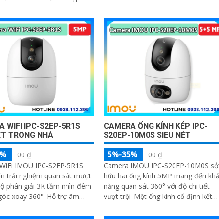
ai chiều, phát hiện con người
PoE tiện lợi, phù hợp cho gia đình,
g tiện, phù hợp lắp đặt cho
cửa hàng và văn phòng
, cửa hàng và văn phòng
 WIFI IPC-S2EP-5R1S
CAMERA ỐNG KÍNH KÉP IPC-
ÉT TRONG NHÀ
S20EP-10M0S SIÊU NÉT
5%
5%-35%
00 ₫
00 ₫
WiFi IMOU IPC-S2EP-5R1S
Camera IMOU IPC-S20EP-10M0S sở
n trải nghiệm quan sát mượt
hữu hai ống kính 5MP mang đến kh
ộ phân giải 3K tầm nhìn đêm
năng quan sát 360° với độ chi tiết
xoay 360°. Hỗ trợ âm
vượt trội. Một ống kính cố định kết
i chiều gọi video chỉ với một
hợp ống kính xoay giúp ghi hình toà
lưu trữ thẻ nhớ tới 256GB
diện mà không bỏ sót điểm mù