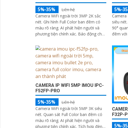
5%-35%
5%-3
Liên hệ
Camera WiFi ngoài trời 3MP 2K sắc
Camera 
nét. Ghi hình Full Color ban đêm có
siêu nét
màu rõ ràng. AI phát hiện người và
90° quan
phương tiện chính xác. Báo động chủ
đêm với 
động bằng còi 110dB và đèn chớp
minh. AI
và Smart
CAMERA IP WIFI 5MP IMOU IPC-
F52FP-PRO
5%-35%
Liên hệ
Camera WiFi ngoài trời 5MP 3K siêu
CAMERA
F32P-
nét. Quan sát Full Color ban đêm có
màu rõ ràng. AI phát hiện người và
5%-3
phương tiện chính xác. Tích hợp đèn