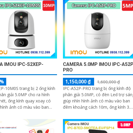
 IMOU IPC-S2XEP-
CAMERA 5.0MP IMOU IPC-A52P
PRO
5%
1,150,000 ₫
1,600,000 ₫
P-10M0S trang bị 2 ống kính
IPC-A52P-PRO trang bị ống kính độ
hân giải 5.0MP cho ra hình
phân giải 5.0MP, có đèn Led trợ sán
nét, ống kính quay xoay có
giúp nhìn hình ảnh có màu vào ban
 hình ảnh có màu vào ban
đêm khoảng cách 10m, ống kính 3.
h hợp micro và loa giúp đàm
6mm cho ra gốc nhìn rộng, hỗ trợ
chiều, trang bị cổng LAN cắm
công...
c tiếp nâng cao độ ổn định