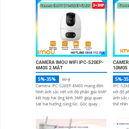
quan sát từ xa
CAMERA IMOU WIFI IPC-S20EP-
CAMERA
6M0S 2 MẮT
10M0S
5%-35%
5%-3
00 ₫
Camera IPC-S20EP-6M0S mang đến
IPC-S2XE
hình ảnh sắc nét với độ phân giải 6MP
với độ p
kết hợp hai ống kính 3MP giúp quan
ảnh sắc 
sát hai hướng cùng lúc. Góc quay
thể nhìn
toàn cảnh 360° và tầm nhìn hồng
đêm, tíc
ngoại 15m cho phép ghi hình rõ nét
thoại 2 
cả ngày lẫn đêm
mạng trự