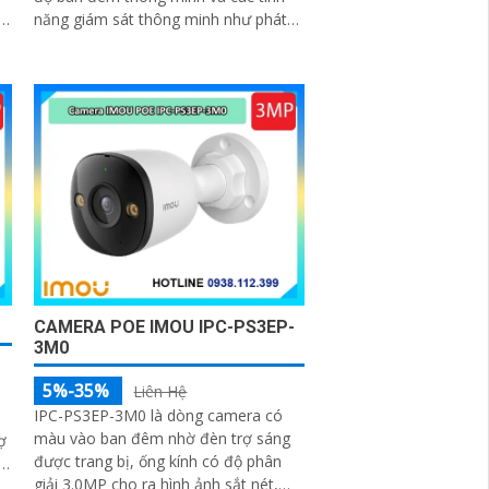
năng giám sát thông minh như phát
hiện con người, phương tiện, phù hợp
lắp đặt tại nhà, văn phòng hoặc cửa
hàng, bảo vệ an ninh hiệu quả
CAMERA POE IMOU IPC-PS3EP-
3M0
5%-35%
Liên Hệ
IPC-PS3EP-3M0 là dòng camera có
màu vào ban đêm nhờ đèn trợ sáng
ợ
được trang bị, ống kính có độ phân
giải 3.0MP cho ra hình ảnh sắt nét,