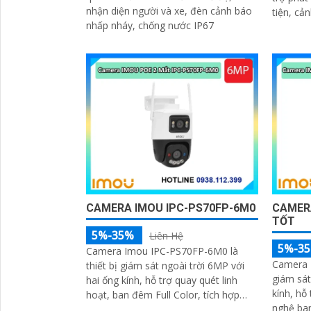
nhận diện người và xe, đèn cảnh báo
tiện, cả
nhấp nháy, chống nước IP67
ban đêm 
cho giám
nghiệp
CAMERA IMOU IPC-PS70FP-6M0
CAMERA
TỐT
5%-35%
Liên Hệ
5%-3
Camera Imou IPC-PS70FP-6M0 là
Camera I
thiết bị giám sát ngoài trời 6MP với
giám sát
hai ống kính, hỗ trợ quay quét linh
kính, hỗ
hoạt, ban đêm Full Color, tích hợp
nghệ ban
mic và loa hai chiều, phát hiện con