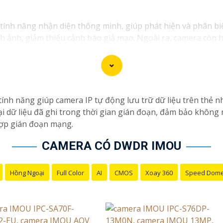
nh năng nhận diện thông minh, giúp phát hiện và phân biệt
 ảnh, giảm thiểu cảnh báo giả mạo. Ngoài ra, camera còn h
h năng này giúp nâng cao hiệu quả giám sát và bảo vệ an nin
nh năng giúp camera IP tự động lưu trữ dữ liệu trên thẻ nh
i dữ liệu đã ghi trong thời gian gián đoạn, đảm bảo không m
 hợp gián đoạn mạng.
CAMERA CÓ DWDR IMOU
Hồng Ngoại
Full Color
AI
CMOS
Xoay 360
Speed Dom