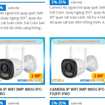
5%-35%
Liên hệ
5%
Camera 4G ngoài trời quay quét 3M
Liên hệ
Full Color. Quay ngang 355°, quay d
4G ngoài trời quay quét 5MP
90° quan sát toàn cảnh. Hỗ trợ 4 ch
. Quay ngang 355°, quay dọc
độ quan sát ban đêm thông minh. A
 sát toàn cảnh. Full Color ban
phát hiện người, phương tiện và
4 chế độ chiếu sáng thông
Smart Tracking
 phát hiện người, phương tiện
 Tracking
 IP WIFI 3MP IMOU IPC-
CAMERA IP WIFI 3MP IMOU IPC
PRO
F32FP-PRO
5%
5%-35%
Liên hệ
Liên hệ