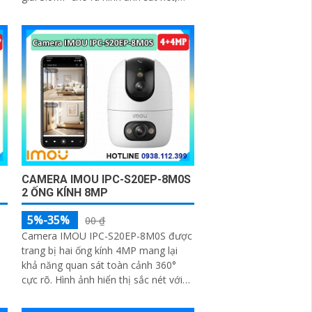
chuẩn nén H
CAMERA IMOU IPC-S20EP-8M0S
2 ỐNG KÍNH 8MP
5%-35%
00 ₫
Camera IMOU IPC-S20EP-8M0S được
ả
trang bị hai ống kính 4MP mang lại
khả năng quan sát toàn cảnh 360°
cực rõ. Hình ảnh hiển thị sắc nét với
n
màu sắc trung thực hỗ trợ quay
ngang 355° và dọc 90°