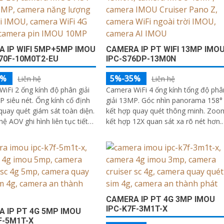
 IP WIFI 5MP+5MP IMOU
CAMERA IP PT WIFI 13MP IMO
70F-10M0T2-EU
IPC-S76DP-13M0N
5%
5%-35%
Liên hệ
Liên hệ
iFi 2 ống kính độ phân giải
Camera WiFi 4 ống kính tổng độ phâ
 siêu nét. Ống kính cố định
giải 13MP. Góc nhìn panorama 158°
quay quét giám sát toàn diện.
kết hợp quay quét thông minh. Zoo
ệ AOV ghi hình liên tục tiết
kết hợp 12X quan sát xa rõ nét hơn.
 thông minh
Full Color ban đêm với 4 chế độ ánh
sáng thông minh
CAMERA IP PT 4G 3MP IMOU
IPC-K7F-3M1T-X
 IP PT 4G 5MP IMOU
F-5M1T-X