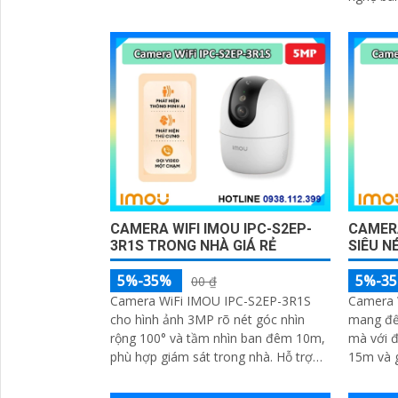
và loa h
người và phương tiện, phù hợp lắp
và phươn
đặt cho gia đình, cửa hàng và văn
gia đình
phòng
CAMERA WIFI IMOU IPC-S2EP-
CAMERA
3R1S TRONG NHÀ GIÁ RẺ
SIÊU N
5%-35%
5%-3
00 ₫
Camera WiFi IMOU IPC-S2EP-3R1S
Camera 
cho hình ảnh 3MP rõ nét góc nhìn
mang đế
rộng 100° và tầm nhìn ban đêm 10m,
mà với đ
phù hợp giám sát trong nhà. Hỗ trợ
15m và góc 
gọi video một chạm đàm thoại hai
thanh ha
chiều và kết nối Wi-Fi ổn định giúp
chạm và 