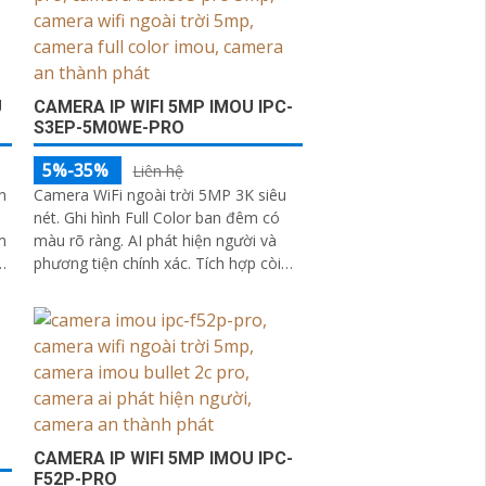
U
CAMERA IP WIFI 5MP IMOU IPC-
S3EP-5M0WE-PRO
5%-35%
Liên hệ
n
Camera WiFi ngoài trời 5MP 3K siêu
nét. Ghi hình Full Color ban đêm có
m
màu rõ ràng. AI phát hiện người và
phương tiện chính xác. Tích hợp còi
hú và đèn cảnh báo xanh đỏ
CAMERA IP WIFI 5MP IMOU IPC-
F52P-PRO