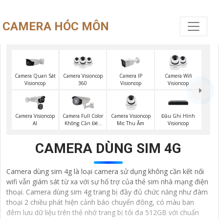
CAMERA HÓC MÔN
Camera Quan Sát
Camera Visioncop
Camera IP
Camera Wifi
Visioncop
360
Visioncop
Visioncop
Camera Visioncop
Camera Full Color
Camera Visioncop
Đầu Ghi Hình
Al
Không Cần Đèn
Mic Thu Âm
Visioncop
VisionCop
CAMERA DÙNG SIM 4G
Camera dùng sim 4g là loại camera sử dụng không cần kết nối
wifi vẫn giám sát từ xa với sự hổ trợ của thẻ sim nhà mạng điện
thoại. Camera dùng sim 4g trang bị đầy đủ chức năng như đàm
thoại 2 chiều phát hiện cảnh báo chuyển đông, có màu ban
đêm lưu dữ liệu trên thẻ nhớ trang bị tối đa 512GB với chuẩn