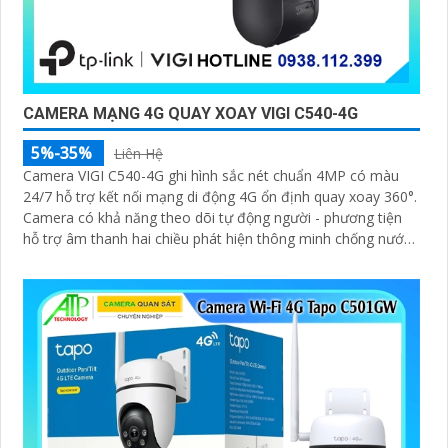
CAMERA MẠNG 4G QUAY XOAY VIGI C540-4G
5%-35%
Liên Hệ
Camera VIGI C540-4G ghi hình sắc nét chuẩn 4MP có màu
24/7 hỗ trợ kết nối mạng di động 4G ổn định quay xoay 360°.
Camera có khả năng theo dõi tự động người - phương tiện
hỗ trợ âm thanh hai chiều phát hiện thông minh chống nước
IP66 lưu trữ nội bộ công nghệ nén video H