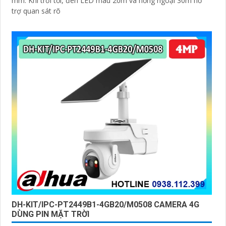
mm. Khi trời tối, đèn LED màu 20m và hồng ngoại 30m hỗ
trợ quan sát rõ
DH-KIT/IPC-PT2449B1-4GB20/M0508 CAMERA 4G
DÙNG PIN MẶT TRỜI