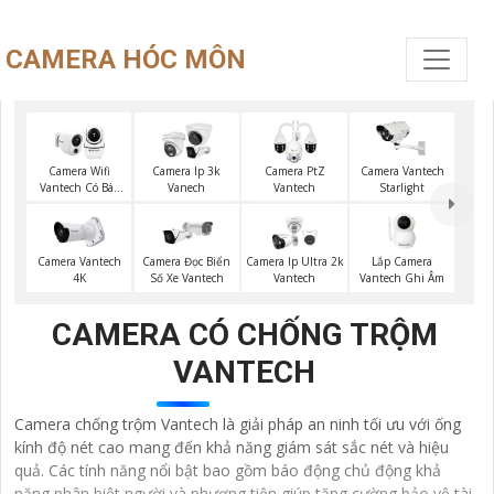
CAMERA HÓC MÔN
Camera Wifi
Camera Ip 3k
Camera PtZ
Camera Vantech
Vantech Có Báo
Vanech
Vantech
Starlight
Động
Lắp Camera
Camera Vantech
Camera Đọc Biển
Camera Ip Ultra 2k
Vantech Ghi Âm
4K
Số Xe Vantech
Vantech
CAMERA CÓ CHỐNG TRỘM
VANTECH
Camera chống trộm Vantech là giải pháp an ninh tối ưu với ống
kính độ nét cao mang đến khả năng giám sát sắc nét và hiệu
quả. Các tính năng nổi bật bao gồm báo động chủ động khả
năng phân biệt người và phương tiện giúp tăng cường bảo vệ tài