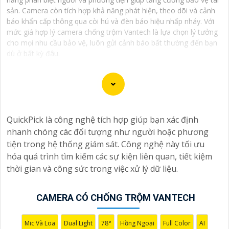
sản. Camera còn tích hợp khả năng phát hiện, theo dõi và cảnh
báo khẩn cấp thông qua còi hú và đèn báo hiệu nhấp nháy. Với
mức giá hợp lý camera chống trộm Vantech là lựa chọn lý tưởng
cho mọi nhu cầu bảo vệ, luôn gửi cảnh báo bất thường đến bạn
dù ở bất kỳ đâu.
Camera Vantech là một thương hiệu camera an ninh
QuickPick là công nghệ tích hợp giúp bạn xác định
hàng đầu tại Việt Nam, chúng được thiết kế với công
nhanh chóng các đối tượng như người hoặc phương
nghệ hiện đại và chất lượng cao để khẳng định an ninh
tiện trong hệ thống giám sát. Công nghệ này tối ưu
và giám sát tốt cho ngôi nhà, cửa hàng, văn phòng
hóa quá trình tìm kiếm các sự kiện liên quan, tiết kiệm
hoặc doanh nghiệp của bạn.
thời gian và công sức trong việc xử lý dữ liệu.
Vantech Việt Nam cung cấp các dòng sản phẩm camera
giám sát chất lượng cao như camera IP, camera HD-
TVI, camera AHD, camera wifi, camera thông minh, và
CAMERA CÓ CHỐNG TRỘM VANTECH
nhiều hơn nữa. Các sản phẩm của Vantech được sản
xuất theo tiêu chuẩn chất lượng cao, đáng tin cậy và dễ
Mic Và Loa
Dual Light
78°
Hồng Ngoại
Full Color
AI