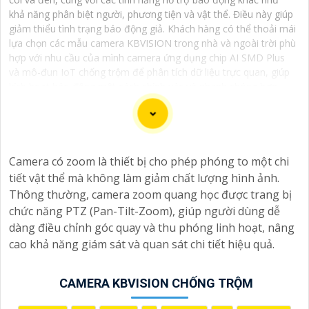
khả năng phân biệt người, phương tiện và vật thể. Điều này giúp
giảm thiểu tình trạng báo động giả. Khách hàng có thể thoải mái
lựa chọn các mẫu camera KBVISION trong nhà và ngoài trời phù
hợp với nhu cầu của mình camera ứng dụng chip AI SMD Plus
và mô-đun IoT chống trộm để phân tích dữ liệu trực quan, giúp
kích hoạt báo động một cách chính xác và nhanh chóng hơn.
Một số dòng camera KBVISION chống trộm cao cấp còn được
trang bị loa và đèn nháy sáng mang tính răn đe hiệu quả.
Camera KBVISION chống trộm với chất lượng hình ảnh sắc nét,
giá cả phải chăng, thương hiệu camera KBVISION USA uy tín.
Camera có zoom là thiết bị cho phép phóng to một chi
tiết vật thể mà không làm giảm chất lượng hình ảnh.
Thông thường, camera zoom quang học được trang bị
chức năng PTZ (Pan-Tilt-Zoom), giúp người dùng dễ
Chào bạn, dưới đây là một số câu giới thiệu cho việc
dàng điều chỉnh góc quay và thu phóng linh hoạt, nâng
mua Camera Kbvision với chiết khấu cao và giải pháp
cao khả năng giám sát và quan sát chi tiết hiệu quả.
phù hợp trong ngữ cảnh của một đại lý công nghệ:
🛃
1:
"Chào anh/chị! Bạn đang tìm kiếm Camera Kbvision
CAMERA KBVISION CHỐNG TRỘM
với chiết khấu hấp dẫn? Hãy đến với chúng tôi để nhận
ưu đãi đặc biệt và được tư vấn về giải pháp chính xác