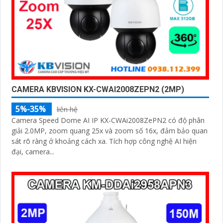
CAMERA KBVISION KX-CWAI2008ZEPN2 (2MP)
5%-35%
liên hệ
Camera Speed Dome AI IP KX-CWAi2008ZePN2 có độ phân
giải 2.0MP, zoom quang 25x và zoom số 16x, đảm bảo quan
sát rõ ràng ở khoảng cách xa. Tích hợp công nghệ AI hiện
đại, camera...