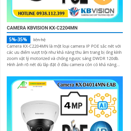
CAMERA KBVISION KX-C2204MN
5%-35%
liên hệ
Camera KX-C2204MN là một loại camera IP POE sắc nét với
các ưu điểm vượt trội như khả năng thu âm trang bị ống kính
zoom vật lý motorized và chống ngược sáng DWDR 120db.
Hình ảnh rõ nét dù lắp đặt ở đâu camera còn có khả năng
phát hiện người/phương tiện