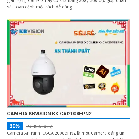
gian rộng. Camera này có khả năng xoay 360 độ, giúp quan
sát toàn cảnh một cách dễ dàng
CAMERA KBVISION KX-CAI2008EPN2
30%
23,400,000 ₫
Camera An Ninh KX-CAi2008ePN2 là một Camera đáng tin