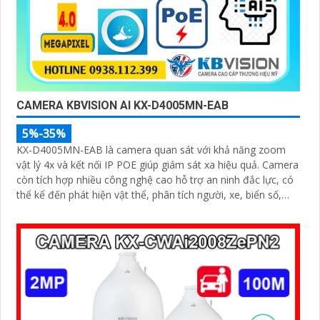
CAMERA KBVISION AI KX-D4005MN-EAB
5%-35%
KX-D4005MN-EAB là camera quan sát với khả năng zoom
vật lý 4x và kết nối IP POE giúp giám sát xa hiệu quả. Camera
còn tích hợp nhiều công nghệ cao hỗ trợ an ninh đắc lực, có
thể kể đến phát hiện vật thể, phân tích người, xe, biển số,
SMD3