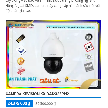
cậy trong việc bảo vệ an ninh. Được trang bị công nghệ AI
Hồng Ngoại SMD, camera này cung cấp hình ảnh sắc nét với
độ phân giải cao
CAMERA KBVISION KX-DAI2328PN2
24,375,000 ₫
37,500,000 ₫