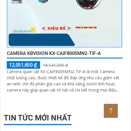
CAMERA KBVISION KX-CAIF8005MN2-TIF-A
12,051,650 ₫
18,541,000 ₫
Camera quan sát KX-CAiF8005MN2-TiF-A là một Camera
chất lượng cao, được thiết kế để đáp ứng nhu cầu giám sát
an ninh. Với độ phân giải cao và khả năng zoom linh hoạt,
camera này giúp quan sát rõ nét và chi tiết trong mọi điều
kiện ánh sáng
TIN TỨC MỚI NHẤT