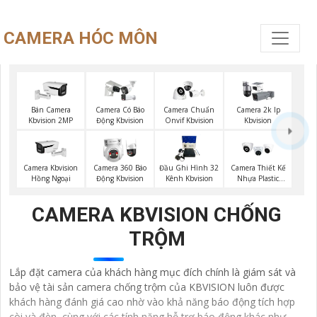
CAMERA HÓC MÔN
Bán Camera
Camera Có Báo
Camera Chuẩn
Camera 2k Ip
Kbvision 2MP
Động Kbvision
Onvif Kbvision
Kbvision
Camera Kbvision
Camera 360 Báo
Đầu Ghi Hình 32
Camera Thiết Kế
Hồng Ngoại
Động Kbvision
Kênh Kbvision
Nhựa Plastic
Kbvision
CAMERA KBVISION CHỐNG
TRỘM
Lắp đặt camera của khách hàng mục đích chính là giám sát và
bảo vệ tài sản camera chống trộm của KBVISION luôn được
khách hàng đánh giá cao nhờ vào khả năng báo động tích hợp
còi và đèn, cùng với các tính năng hỗ trợ báo động khác như