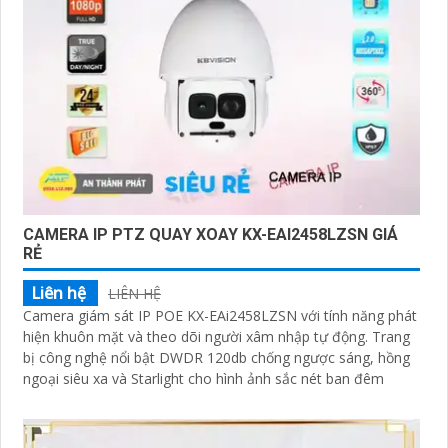
CAMERA IP PTZ QUAY XOAY KX-EAI2458LZSN GIÁ
RẺ
Liên hệ
LIÊN HỆ
Camera giám sát IP POE KX-EAi2458LZSN với tính năng phát
hiện khuôn mặt và theo dõi người xâm nhập tự động. Trang
bị công nghệ nổi bật DWDR 120db chống ngược sáng, hồng
ngoại siêu xa và Starlight cho hình ảnh sắc nét ban đêm