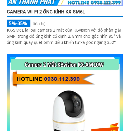
CAMERA WI-FI 2 ỐNG KÍNH KX-SM6L
5%-35%
liên hệ
KX-SM6L là loại camera 2 mắt của KBvision với độ phân giải
6MP, trong đó ống kính cố định 2. 8mm cho góc nhìn 95° và
ống kính quay quét 6mm điều khiển từ xa góc ngang 352°