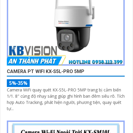
CAMERA PT WIFI KX-S5L-PRO 5MP
5%-35%
Camera WiFi quay quét KX-S5L-PRO 5MP trang bị cảm biến
1/1. 8" cùng độ nhạy sáng giúp ghi hình ban đêm siêu rõ. Tích
hợp Auto Tracking, phát hiện người, phương tiện, quay quét
tự...