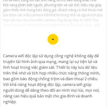
khả năng phân biệt người, phương tiện và vật thể. Điều này giúp
giảm thiểu tình trạng báo động giả. Khách hàng có thể thoải mái
lựa chọn các mẫu camera KBVISION trong nhà và ngoài trời phù
hợp với nhu cầu của mình camera ứng dụng chip AI SMD Plus
và mô-đun IoT chống trộm để phân tích dữ liệu trực quan, giúp
kích hoạt báo động một cách chính xác và nhanh chóng hơn.
Một số dòng camera KBVISION chống trộm cao cấp còn được
trang bị loa và đèn nháy sáng mang tính răn đe hiệu quả.
Camera KBVISION chống trộm với chất lượng hình ảnh sắc nét,
giá cả phải chăng, thương hiệu camera KBVISION USA uy tín.
Camera wifi độc lập sử dụng công nghệ không dây để
truyền tải hình ảnh qua mạng, mang lại sự tiện lợi và
linh hoạt trong việc giám sát. Thiết bị này lưu dữ liệu
trên thẻ nhớ và tích hợp nhiều chức năng thông minh,
Dịch vụ cài đặt Camera Báo Động Chống Trộm là một
bao gồm báo động chống trộm và đàm thoại 2 chiều.
giải pháp hiệu quả để bảo vệ tài sản và nhà ở của bạn.
Với khả năng hoạt động độc lập, camera wifi giúp
Camera báo động chống trộm giúp bạn theo dõi và ghi
người dùng dễ dàng theo dõi an ninh mọi lúc, mọi nơi,
lại hình ảnh, cung cấp cảnh báo ngay khi phát hiện sự
nâng cao hiệu quả bảo mật cho gia đình và doanh
xâm nhập hoặc hành vi đáng ngờ trong không gian
nghiệp.
được giám sát.