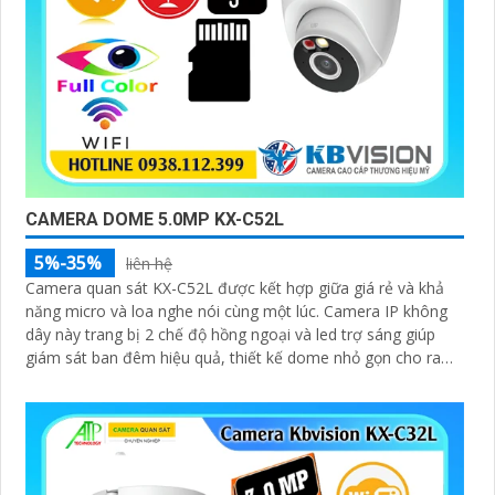
CAMERA DOME 5.0MP KX-C52L
5%-35%
liên hệ
Camera quan sát KX-C52L được kết hợp giữa giá rẻ và khả
năng micro và loa nghe nói cùng một lúc. Camera IP không
dây này trang bị 2 chế độ hồng ngoại và led trợ sáng giúp
giám sát ban đêm hiệu quả, thiết kế dome nhỏ gọn cho ra
gốc nhìn rộng đáng để tham khảo