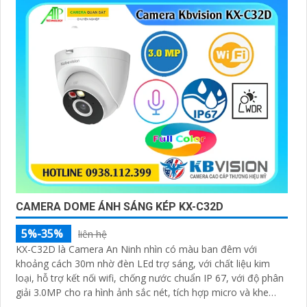
CAMERA DOME ÁNH SÁNG KÉP KX-C32D
5%-35%
liên hệ
KX-C32D là Camera An Ninh nhìn có màu ban đêm với
khoảng cách 30m nhờ đèn LEd trợ sáng, với chất liệu kim
loại, hỗ trợ kết nối wifi, chống nước chuẩn IP 67, với độ phân
giải 3.0MP cho ra hình ảnh sắc nét, tích hợp micro và khe
cắm thẻ nhớ 265GB