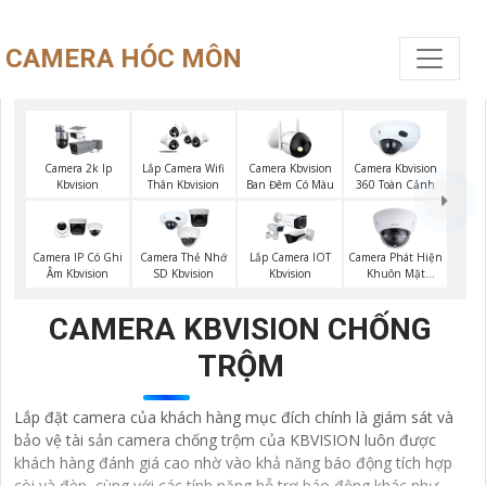
CAMERA HÓC MÔN
Camera 2k Ip
Lắp Camera Wifi
Camera Kbvision
Camera Kbvision
Kbvision
Thân Kbvision
Ban Đêm Có Màu
360 Toàn Cảnh
Camera Phát Hiện
Camera IP Có Ghi
Camera Thẻ Nhớ
Lắp Camera IOT
Khuôn Mặt
Âm Kbvision
SD Kbvision
Kbvision
Kbvision
CAMERA KBVISION CHỐNG
TRỘM
Lắp đặt camera của khách hàng mục đích chính là giám sát và
bảo vệ tài sản camera chống trộm của KBVISION luôn được
khách hàng đánh giá cao nhờ vào khả năng báo động tích hợp
còi và đèn, cùng với các tính năng hỗ trợ báo động khác như