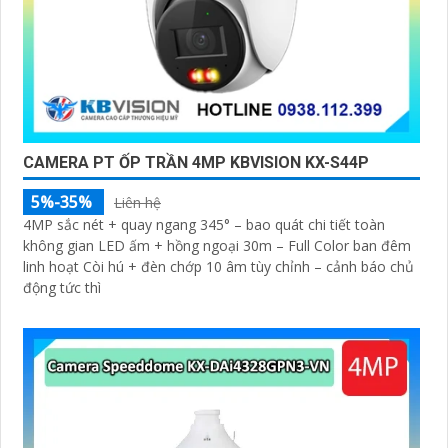
CAMERA PT ỐP TRẦN 4MP KBVISION KX-S44P
5%-35%
Liên hệ
4MP sắc nét + quay ngang 345° – bao quát chi tiết toàn
không gian LED ấm + hồng ngoại 30m – Full Color ban đêm
linh hoạt Còi hú + đèn chớp 10 âm tùy chỉnh – cảnh báo chủ
động tức thì