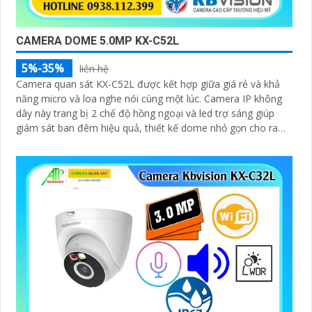
CAMERA DOME 5.0MP KX-C52L
5%-35%
liên hệ
Camera quan sát KX-C52L được kết hợp giữa giá rẻ và khả
năng micro và loa nghe nói cùng một lúc. Camera IP không
dây này trang bị 2 chế độ hồng ngoại và led trợ sáng giúp
giám sát ban đêm hiệu quả, thiết kế dome nhỏ gọn cho ra
gốc nhìn rộng đáng để tham khảo