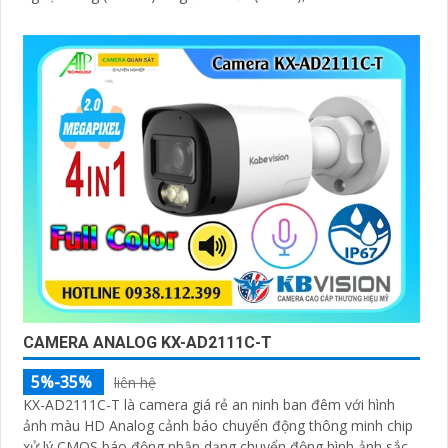
được luôn mượt mà, màu sắc chân thực và chi tiết rõ nét,
ngay cả trong môi trường ánh sáng yếu hoặc ánh sáng phức
tạp như ngược sáng hoặc chói nắng
CAMERA ANALOG KX-AD2111C-T
5%-35%
liên hệ
KX-AD2111C-T là camera giá rẻ an ninh ban đêm với hình
ảnh màu HD Analog cảnh báo chuyển động thông minh chip
xử lý CMOS báo động nhận dạng chuyển động hình ảnh sắc