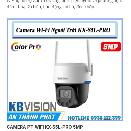
WiFi 6, hỗ trợ Auto Tracking, phát hiện người và phương tiện,
đàm thoại 2 chiều, báo động còi hú, đèn chớp
CAMERA PT WIFI KX-S5L-PRO 5MP