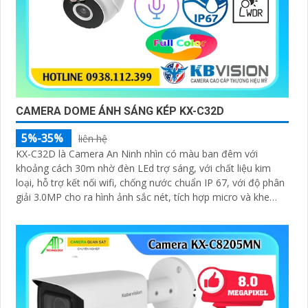
CAMERA DOME ÁNH SÁNG KÉP KX-C32D
5%-35%
liên hệ
KX-C32D là Camera An Ninh nhìn có màu ban đêm với
khoảng cách 30m nhờ đèn LEd trợ sáng, với chất liệu kim
loại, hỗ trợ kết nối wifi, chống nước chuẩn IP 67, với độ phân
giải 3.0MP cho ra hình ảnh sắc nét, tích hợp micro và khe
cắm thẻ nhớ 265GB