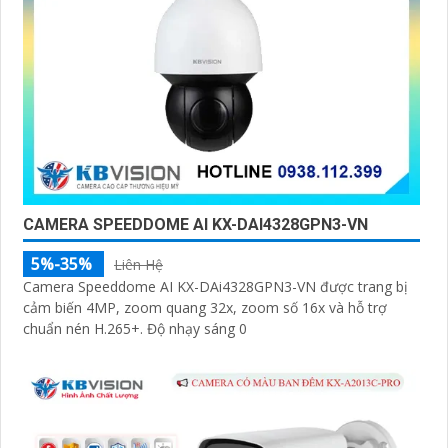
CAMERA SPEEDDOME AI KX-DAI4328GPN3-VN
5%-35%
Liên Hệ
Camera Speeddome AI KX-DAi4328GPN3-VN được trang bị
cảm biến 4MP, zoom quang 32x, zoom số 16x và hỗ trợ
chuẩn nén H.265+. Độ nhạy sáng 0