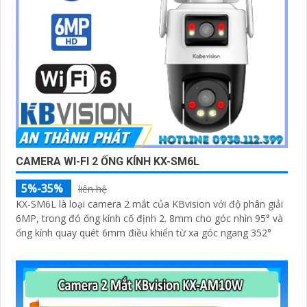
CAMERA WI-FI 2 ỐNG KÍNH KX-SM6L
5%-35%
liên hệ
KX-SM6L là loại camera 2 mắt của KBvision với độ phân giải
6MP, trong đó ống kính cố định 2. 8mm cho góc nhìn 95° và
ống kính quay quét 6mm điều khiển từ xa góc ngang 352°