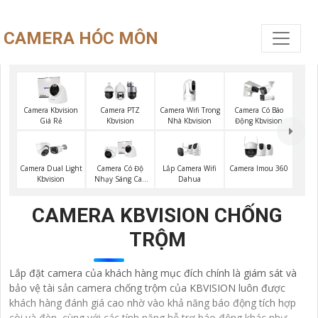
CAMERA HÓC MÔN
Camera Wifi Trong
Camera Kbvision
Camera PTZ
Camera Có Báo
Nhà Kbvision
Giá Rẻ
Kbvision
Động Kbvision
Lắp Camera Wifi
Camera Imou 360
Camera Dual Light
Camera Có Độ
Dahua
Kbvision
Nhạy Sáng Cao
Kbvision
CAMERA KBVISION CHỐNG
TRỘM
Lắp đặt camera của khách hàng mục đích chính là giám sát và
bảo vệ tài sản camera chống trộm của KBVISION luôn được
khách hàng đánh giá cao nhờ vào khả năng báo động tích hợp
còi và đèn, cùng với các tính năng hỗ trợ báo động khác như