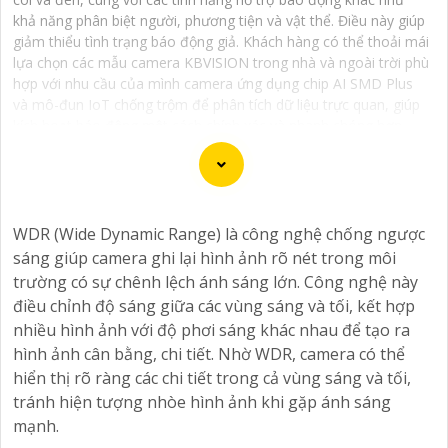
khả năng phân biệt người, phương tiện và vật thể. Điều này giúp
giảm thiểu tình trạng báo động giả. Khách hàng có thể thoải mái
lựa chọn các mẫu camera KBVISION trong nhà và ngoài trời phù
hợp với nhu cầu của mình camera ứng dụng chip AI SMD Plus
và mô-đun IoT chống trộm để phân tích dữ liệu trực quan, giúp
kích hoạt báo động một cách chính xác và nhanh chóng hơn.
Một số dòng camera KBVISION chống trộm cao cấp còn được
trang bị loa và đèn nháy sáng mang tính răn đe hiệu quả.
Camera KBVISION chống trộm với chất lượng hình ảnh sắc nét,
giá cả phải chăng, thương hiệu camera KBVISION USA uy tín.
WDR (Wide Dynamic Range) là công nghệ chống ngược
sáng giúp camera ghi lại hình ảnh rõ nét trong môi
trường có sự chênh lệch ánh sáng lớn. Công nghệ này
điều chỉnh độ sáng giữa các vùng sáng và tối, kết hợp
Chào bạn, dưới đây là một số câu giới thiệu cho việc
nhiều hình ảnh với độ phơi sáng khác nhau để tạo ra
mua Camera Kbvision với chiết khấu cao và giải pháp
hình ảnh cân bằng, chi tiết. Nhờ WDR, camera có thể
phù hợp trong ngữ cảnh của một đại lý công nghệ:
hiển thị rõ ràng các chi tiết trong cả vùng sáng và tối,
🛃
1:
"Chào anh/chị! Bạn đang tìm kiếm Camera Kbvision
tránh hiện tượng nhòe hình ảnh khi gặp ánh sáng
với chiết khấu hấp dẫn? Hãy đến với chúng tôi để nhận
mạnh.
ưu đãi đặc biệt và được tư vấn về giải pháp chính xác