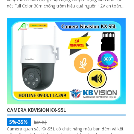
nét Full Color 30m chống trộm hiệu quả nguồn 12V an toàn
truyền tải qua công nghệ AHD CVI TVI BCS tiêu cự cố định 3.
6mm và đầu ghi chức năng xem ban đêm màu
CAMERA KBVISION KX-S5L
5%-35%
liên hệ
Camera quan sát KX-S5L có chức năng màu ban đêm và kết