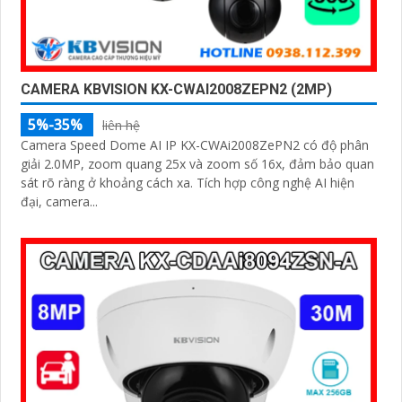
CAMERA KBVISION KX-CWAI2008ZEPN2 (2MP)
5%-35%
liên hệ
Camera Speed Dome AI IP KX-CWAi2008ZePN2 có độ phân
giải 2.0MP, zoom quang 25x và zoom số 16x, đảm bảo quan
sát rõ ràng ở khoảng cách xa. Tích hợp công nghệ AI hiện
đại, camera...