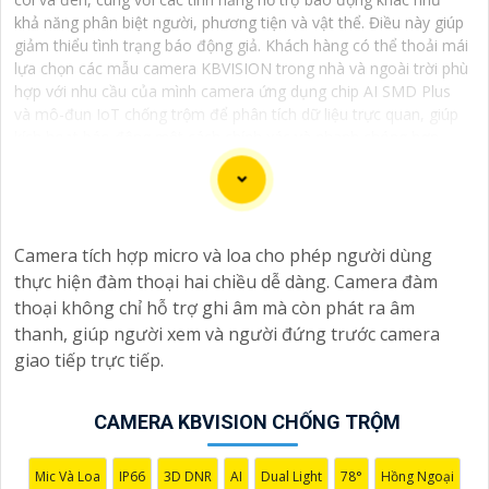
khả năng phân biệt người, phương tiện và vật thể. Điều này giúp
giảm thiểu tình trạng báo động giả. Khách hàng có thể thoải mái
lựa chọn các mẫu camera KBVISION trong nhà và ngoài trời phù
hợp với nhu cầu của mình camera ứng dụng chip AI SMD Plus
và mô-đun IoT chống trộm để phân tích dữ liệu trực quan, giúp
kích hoạt báo động một cách chính xác và nhanh chóng hơn.
Một số dòng camera KBVISION chống trộm cao cấp còn được
trang bị loa và đèn nháy sáng mang tính răn đe hiệu quả.
Camera KBVISION chống trộm với chất lượng hình ảnh sắc nét,
giá cả phải chăng, thương hiệu camera KBVISION USA uy tín.
Camera tích hợp micro và loa cho phép người dùng
thực hiện đàm thoại hai chiều dễ dàng. Camera đàm
thoại không chỉ hỗ trợ ghi âm mà còn phát ra âm
thanh, giúp người xem và người đứng trước camera
Chào bạn, dưới đây là một số câu giới thiệu cho việc
giao tiếp trực tiếp.
mua Camera Kbvision với chiết khấu cao và giải pháp
phù hợp trong ngữ cảnh của một đại lý công nghệ:
CAMERA KBVISION CHỐNG TRỘM
🛃
1:
"Chào anh/chị! Bạn đang tìm kiếm Camera Kbvision
với chiết khấu hấp dẫn? Hãy đến với chúng tôi để nhận
ưu đãi đặc biệt và được tư vấn về giải pháp chính xác
Mic Và Loa
IP66
3D DNR
AI
Dual Light
78°
Hồng Ngoại