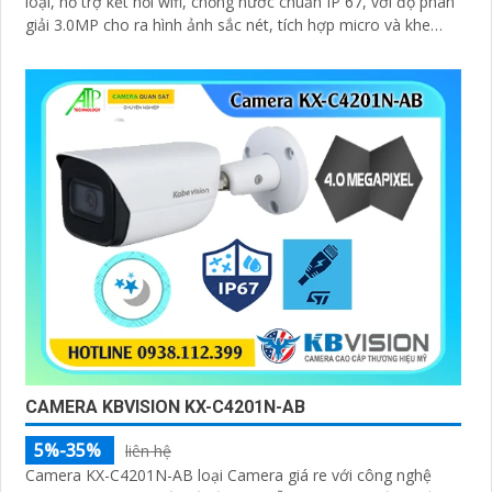
loại, hỗ trợ kết nối wifi, chống nước chuẩn IP 67, với độ phân
giải 3.0MP cho ra hình ảnh sắc nét, tích hợp micro và khe
cắm thẻ nhớ 265GB
CAMERA KBVISION KX-C4201N-AB
5%-35%
liên hệ
Camera KX-C4201N-AB loại Camera giá re với công nghệ