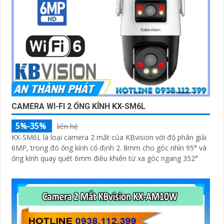
CAMERA WI-FI 2 ỐNG KÍNH KX-SM6L
5%-35%
liên hệ
KX-SM6L là loại camera 2 mắt của KBvision với độ phân giải
6MP, trong đó ống kính cố định 2. 8mm cho góc nhìn 95° và
ống kính quay quét 6mm điều khiển từ xa góc ngang 352°