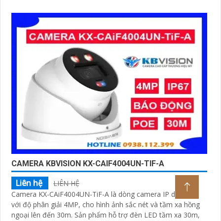
có xâm nhậpThiết bị Camera Giá Rẻ Công Nghệ POE KX-
CAiF8003UN-TiF-A tích hợp chức năng cao cấp Thu Âm Và
Loa rõ ràng để mang lại trải nghiệm hình ảnh và âm thanh
tốt nhất
CAMERA KBVISION KX-CAIF4004UN-TIF-A
Liên hệ
LIÊN HỆ
Camera KX-CAiF4004UN-TiF-A là dòng camera IP dome AI
với độ phân giải 4MP, cho hình ảnh sắc nét và tầm xa hồng
ngoại lên đến 30m. Sản phẩm hỗ trợ đèn LED tầm xa 30m,