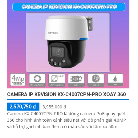
CAMERA IP KBVISION KX-C4007CPN-PRO XOAY 360
2,570,750 ₫
3,955,000 ₫
Camera KX-C4007CPN-PRO là dòng camera PoE quay quét
360 cho hình ảnh toàn cảnh siêu nét với độ phân giải 4.0MP
và hỗ trợ ghi hình ban đêm có màu sắc với tầm xa 50m