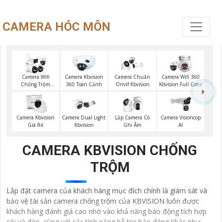
CAMERA HÓC MÔN
Camera Wifi
Camera Kbvision
Camera Chuẩn
Camera Wifi 360
Chống Trộm
360 Toàn Cảnh
Onvif Kbvision
Kbvision Full Color
Kbvision
Camera Visioncop
Camera Kbvision
Camera Dual Light
Lắp Camera Có
Al
Giá Rẻ
Kbvision
Ghi Âm
CAMERA KBVISION CHỐNG
TRỘM
Lắp đặt camera của khách hàng mục đích chính là giám sát và
bảo vệ tài sản camera chống trộm của KBVISION luôn được
khách hàng đánh giá cao nhờ vào khả năng báo động tích hợp
còi và đèn, cùng với các tính năng hỗ trợ báo động khác như