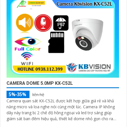
CAMERA DOME 5.0MP KX-C52L
5%-35%
liên hệ
Camera quan sát KX-C52L được kết hợp giữa giá rẻ và khả
năng micro và loa nghe nói cùng một lúc. Camera IP không
dây này trang bị 2 chế độ hồng ngoại và led trợ sáng giúp
giám sát ban đêm hiệu quả, thiết kế dome nhỏ gọn cho ra
gốc nhìn rộng đáng để tham khảo