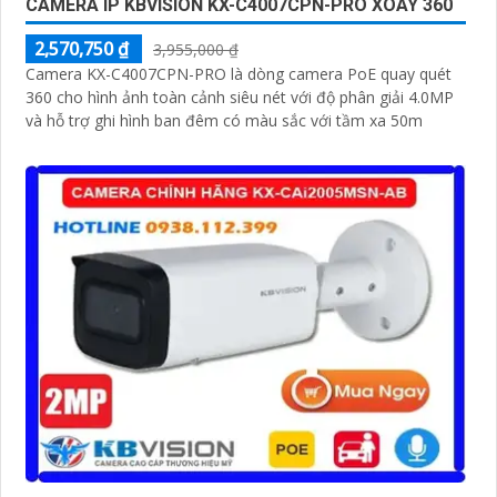
CAMERA IP KBVISION KX-C4007CPN-PRO XOAY 360
2,570,750 ₫
3,955,000 ₫
Camera KX-C4007CPN-PRO là dòng camera PoE quay quét
360 cho hình ảnh toàn cảnh siêu nét với độ phân giải 4.0MP
và hỗ trợ ghi hình ban đêm có màu sắc với tầm xa 50m