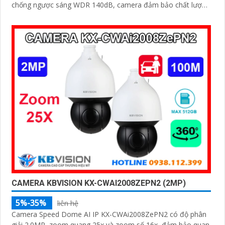
chống ngược sáng WDR 140dB, camera đảm bảo chất lượng
hình ảnh vượt trội trong mọi điều kiện
CAMERA KBVISION KX-CWAI2008ZEPN2 (2MP)
5%-35%
liên hệ
Camera Speed Dome AI IP KX-CWAi2008ZePN2 có độ phân
giải 2.0MP, zoom quang 25x và zoom số 16x, đảm bảo quan