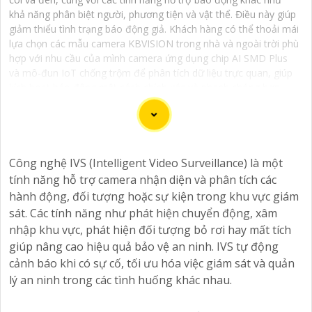
khả năng phân biệt người, phương tiện và vật thể. Điều này giúp
giảm thiểu tình trạng báo động giả. Khách hàng có thể thoải mái
lựa chọn các mẫu camera KBVISION trong nhà và ngoài trời phù
hợp với nhu cầu của mình camera ứng dụng chip AI SMD Plus
và mô-đun IoT chống trộm để phân tích dữ liệu trực quan, giúp
kích hoạt báo động một cách chính xác và nhanh chóng hơn.
Một số dòng camera KBVISION chống trộm cao cấp còn được
trang bị loa và đèn nháy sáng mang tính răn đe hiệu quả.
Camera KBVISION chống trộm với chất lượng hình ảnh sắc nét,
giá cả phải chăng, thương hiệu camera KBVISION USA uy tín.
Công nghệ IVS (Intelligent Video Surveillance) là một
tính năng hỗ trợ camera nhận diện và phân tích các
hành động, đối tượng hoặc sự kiện trong khu vực giám
sát. Các tính năng như phát hiện chuyển động, xâm
Dịch vụ cài đặt Camera Báo Động Chống Trộm là một
nhập khu vực, phát hiện đối tượng bỏ rơi hay mất tích
giải pháp hiệu quả để bảo vệ tài sản và nhà ở của bạn.
giúp nâng cao hiệu quả bảo vệ an ninh. IVS tự động
Camera báo động chống trộm giúp bạn theo dõi và ghi
cảnh báo khi có sự cố, tối ưu hóa việc giám sát và quản
lại hình ảnh, cung cấp cảnh báo ngay khi phát hiện sự
lý an ninh trong các tình huống khác nhau.
xâm nhập hoặc hành vi đáng ngờ trong không gian
được giám sát.