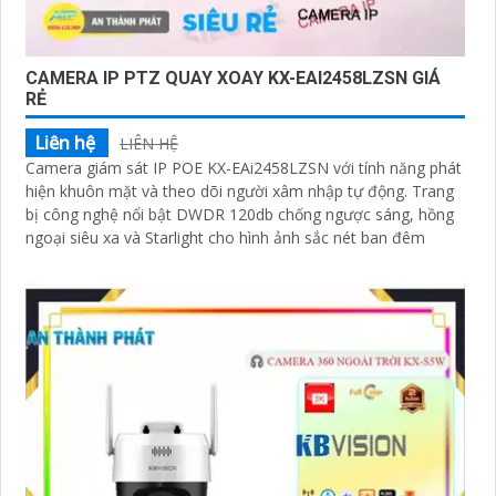
CAMERA IP PTZ QUAY XOAY KX-EAI2458LZSN GIÁ
RẺ
Liên hệ
LIÊN HỆ
Camera giám sát IP POE KX-EAi2458LZSN với tính năng phát
hiện khuôn mặt và theo dõi người xâm nhập tự động. Trang
bị công nghệ nổi bật DWDR 120db chống ngược sáng, hồng
ngoại siêu xa và Starlight cho hình ảnh sắc nét ban đêm