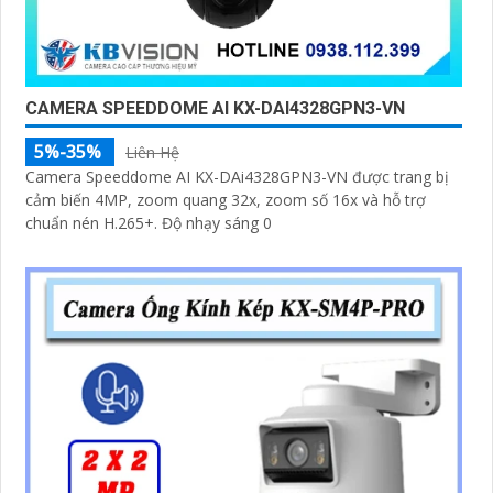
'
CAMERA SPEEDDOME AI KX-DAI4328GPN3-VN
5%-35%
Liên Hệ
Camera Speeddome AI KX-DAi4328GPN3-VN được trang bị
cảm biến 4MP, zoom quang 32x, zoom số 16x và hỗ trợ
chuẩn nén H.265+. Độ nhạy sáng 0