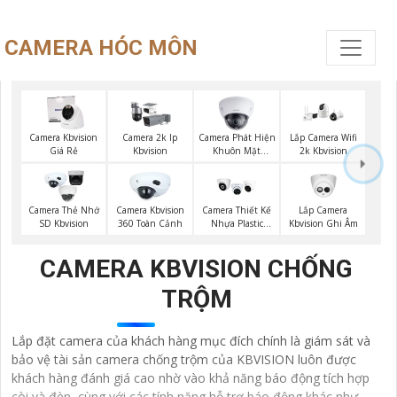
CAMERA HÓC MÔN
Camera Phát Hiện
Camera Kbvision
Camera 2k Ip
Lắp Camera Wifi
Khuôn Mặt
Giá Rẻ
Kbvision
2k Kbvision
Kbvision
Lắp Camera
Camera Thẻ Nhớ
Camera Kbvision
Camera Thiết Kế
Kbvision Ghi Âm
SD Kbvision
360 Toàn Cảnh
Nhựa Plastic
Kbvision
CAMERA KBVISION CHỐNG
TRỘM
Lắp đặt camera của khách hàng mục đích chính là giám sát và
bảo vệ tài sản camera chống trộm của KBVISION luôn được
khách hàng đánh giá cao nhờ vào khả năng báo động tích hợp
còi và đèn, cùng với các tính năng hỗ trợ báo động khác như