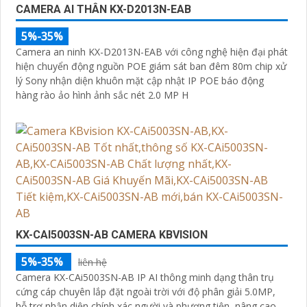
CAMERA AI THÂN KX-D2013N-EAB
5%-35%
Camera an ninh KX-D2013N-EAB với công nghệ hiện đại phát
hiện chuyển động nguồn POE giám sát ban đêm 80m chip xử
lý Sony nhận diện khuôn mặt cập nhật IP POE báo động
hàng rào ảo hình ảnh sắc nét 2.0 MP H
KX-CAI5003SN-AB CAMERA KBVISION
5%-35%
liên hệ
Camera KX-CAi5003SN-AB IP AI thông minh dạng thân trụ
cứng cáp chuyên lắp đặt ngoài trời với độ phân giải 5.0MP,
hỗ trợ nhận diện chính xác người và phương tiện, nâng cao