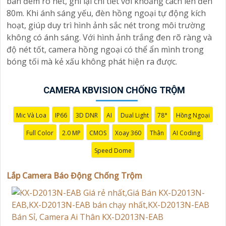
ban đêm rõ nét, ghi lại chi tiết với khoảng cách lên đến
80m. Khi ánh sáng yếu, đèn hồng ngoại tự động kích
hoạt, giúp duy trì hình ảnh sắc nét trong môi trường
không có ánh sáng. Với hình ảnh trắng đen rõ ràng và
độ nét tốt, camera hồng ngoại có thể ẩn mình trong
bóng tối mà kẻ xấu không phát hiện ra được.
CAMERA KBVISION CHỐNG TRỘM
Mic Và Loa
IP66
3D DNR
AI
Dual Light
78°
Hồng Ngoại
Full Color
2.0 MP
CMOS
Xoay 360
Thân
AI Coding
Speed Dome
Lắp Camera Báo Động Chống Trộm