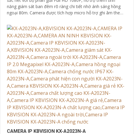
sắc nét với độ phân giải Full HD 1080P, hỗ trợ thêm tính
năng giám sát ban đêm rõ ràng chi tiết nhờ ánh sáng hồng
ngoại 80m. Camera được tích hợp micro hỗ trợ ghi âm theo
thời gian thực một cách chi tiết
CAMERA IP KBVISION KX-A2023N-A