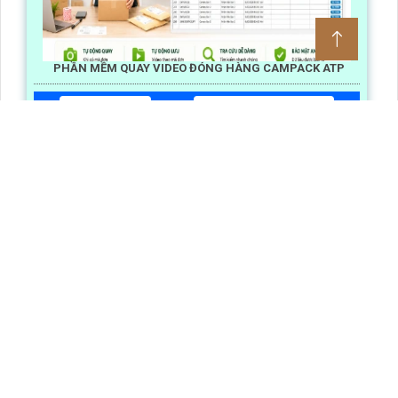
PHẦN MỀM QUAY VIDEO ĐÓNG HÀNG CAMPACK ATP
Lần xem: 737
6/30/2026 1:28:31 PM
Phần Mềm Quay Video Đóng Hàng CamPack ATP là giải
pháp hỗ trợ doanh nghiệp ghi lại toàn bộ quy trình đóng
gói tự động lưu trữ video với mã vận đơn và lưu trữ dữ
liệu tập trung