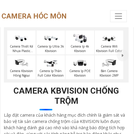
CAMERA HÓC MÔN
Camera Thiết Kế
Camera Ip Ultra 3k
Camera Ip 4k
Camera Wifi
Nhựa Plastic
Kbvision
Kbvision
Kbvision Full Color
Kbvision
Camera Kbvision
Camera Ip Thân
Camera Ip POE
Bán Camera
Hồng Ngoại
Full Color Kbvision
Kbvision
Kbvision 2MP
CAMERA KBVISION CHỐNG
TRỘM
Lắp đặt camera của khách hàng mục đích chính là giám sát và
bảo vệ tài sản camera chống trộm của KBVISION luôn được
khách hàng đánh giá cao nhờ vào khả năng báo động tích hợp
còi và đèn, cùng với các tính năng hỗ trợ báo động khác như