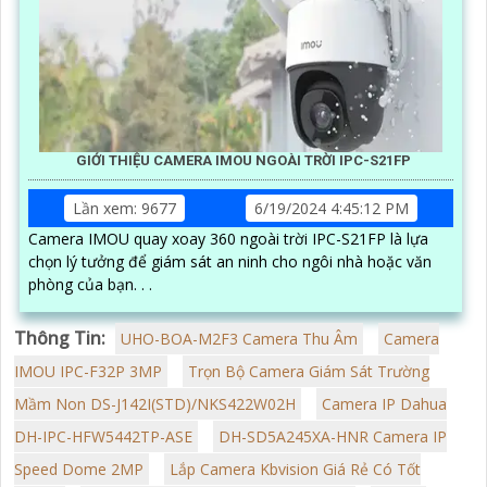
GIỚI THIỆU CAMERA IMOU NGOÀI TRỜI IPC-S21FP
Lần xem: 9677
6/19/2024 4:45:12 PM
Camera IMOU quay xoay 360 ngoài trời IPC-S21FP là lựa
chọn lý tưởng để giám sát an ninh cho ngôi nhà hoặc văn
phòng của bạn. . .
Thông Tin:
UHO-BOA-M2F3 Camera Thu Âm
Camera
IMOU IPC-F32P 3MP
Trọn Bộ Camera Giám Sát Trường
Mầm Non DS-J142I(STD)/NKS422W02H
Camera IP Dahua
DH-IPC-HFW5442TP-ASE
DH-SD5A245XA-HNR Camera IP
Speed Dome 2MP
Lắp Camera Kbvision Giá Rẻ Có Tốt