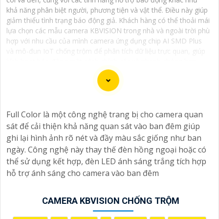
khả năng phân biệt người, phương tiện và vật thể. Điều này giúp
giảm thiểu tình trạng báo động giả. Khách hàng có thể thoải mái
lựa chọn các mẫu camera KBVISION trong nhà và ngoài trời phù
hợp với nhu cầu của mình camera ứng dụng chip AI SMD Plus
và mô-đun IoT chống trộm để phân tích dữ liệu trực quan, giúp
kích hoạt báo động một cách chính xác và nhanh chóng hơn.
Một số dòng camera KBVISION chống trộm cao cấp còn được
trang bị loa và đèn nháy sáng mang tính răn đe hiệu quả.
Camera KBVISION chống trộm với chất lượng hình ảnh sắc nét,
giá cả phải chăng, thương hiệu camera KBVISION USA uy tín.
Full Color là một công nghệ trang bị cho camera quan
sát để cải thiện khả năng quan sát vào ban đêm giúp
ghi lại hình ảnh rõ nét và đầy màu sắc giống như ban
ngày. Công nghệ này thay thế đèn hồng ngoại hoặc có
Dịch vụ cài đặt Camera Báo Động Chống Trộm là một
thể sử dụng kết hợp, đèn LED ánh sáng trắng tích hợp
giải pháp hiệu quả để bảo vệ tài sản và nhà ở của bạn.
hỗ trợ ánh sáng cho camera vào ban đêm
Camera báo động chống trộm giúp bạn theo dõi và ghi
lại hình ảnh, cung cấp cảnh báo ngay khi phát hiện sự
CAMERA KBVISION CHỐNG TRỘM
xâm nhập hoặc hành vi đáng ngờ trong không gian
được giám sát.