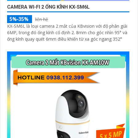
CAMERA WI-FI 2 ỐNG KÍNH KX-SM6L
5%-35%
liên hệ
KX-SM6L là loại camera 2 mắt của KBvision với độ phân giải
6MP, trong đó ống kính cố định 2. 8mm cho góc nhìn 95° và
ống kính quay quét 6mm điều khiển từ xa góc ngang 352°