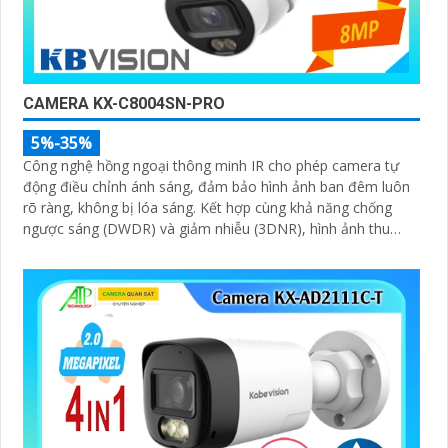
CAMERA KX-C8004SN-PRO
5%-35%
Công nghệ hồng ngoại thông minh IR cho phép camera tự
động điều chỉnh ánh sáng, đảm bảo hình ảnh ban đêm luôn
rõ ràng, không bị lóa sáng. Kết hợp cùng khả năng chống
ngược sáng (DWDR) và giảm nhiễu (3DNR), hình ảnh thu
được luôn mượt mà, màu sắc chân thực và chi tiết rõ nét,
ngay cả trong môi trường ánh sáng yếu hoặc ánh sáng phức
tạp như ngược sáng hoặc chói nắng