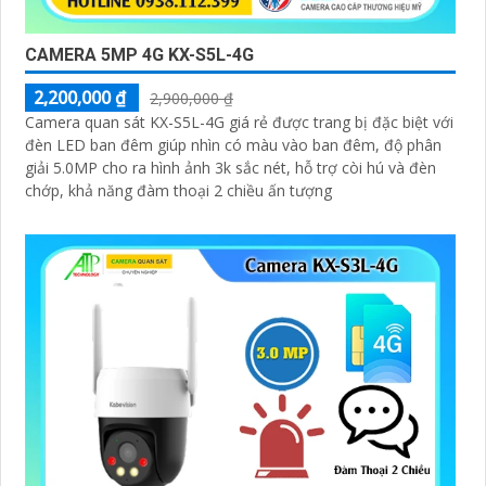
CAMERA 5MP 4G KX-S5L-4G
2,200,000 ₫
2,900,000 ₫
Camera quan sát KX-S5L-4G giá rẻ được trang bị đặc biệt với
đèn LED ban đêm giúp nhìn có màu vào ban đêm, độ phân
giải 5.0MP cho ra hình ảnh 3k sắc nét, hỗ trợ còi hú và đèn
chớp, khả năng đàm thoại 2 chiều ấn tượng