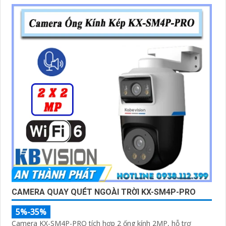
CAMERA QUAY QUÉT NGOÀI TRỜI KX-SM4P-PRO
5%-35%
Camera KX-SM4P-PRO tích hợp 2 ống kính 2MP, hỗ trợ