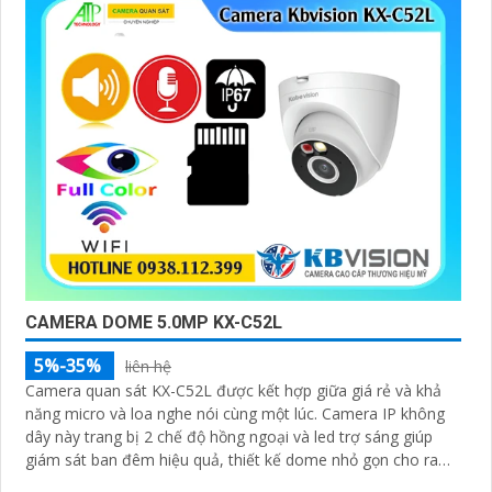
CAMERA DOME 5.0MP KX-C52L
5%-35%
liên hệ
Camera quan sát KX-C52L được kết hợp giữa giá rẻ và khả
năng micro và loa nghe nói cùng một lúc. Camera IP không
dây này trang bị 2 chế độ hồng ngoại và led trợ sáng giúp
giám sát ban đêm hiệu quả, thiết kế dome nhỏ gọn cho ra
gốc nhìn rộng đáng để tham khảo