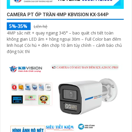
'
CAMERA PT ỐP TRẦN 4MP KBVISION KX-S44P
5%-35%
Liên hệ
4MP sắc nét + quay ngang 345° – bao quát chi tiết toàn
không gian LED ấm + hồng ngoại 30m – Full Color ban đêm
linh hoạt Còi hú + đèn chớp 10 âm tùy chỉnh – cảnh báo chủ
động tức thì