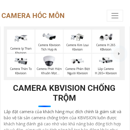
CAMERA HÓC MÔN
Camera Kbvision
Camera Kim Loại
Camera H.265
Camera Ip Than
Tích Hợp Ai
Kbvison
KBvision
Kbvision
Camera Phát Hiện
Camera Thân To
Camera Phân Biệt
Lắp Camera
Khuôn Mặt
Kbvision
Người Kbvision
H.265+ Kbvision
Kbvision
CAMERA KBVISION CHỐNG
TRỘM
Lắp đặt camera của khách hàng mục đích chính là giám sát và
bảo vệ tài sản camera chống trộm của KBVISION luôn được
khách hàng đánh giá cao nhờ vào khả năng báo động tích hợp
còi và đèn, cùng với các tính năng hỗ trợ báo động khác như