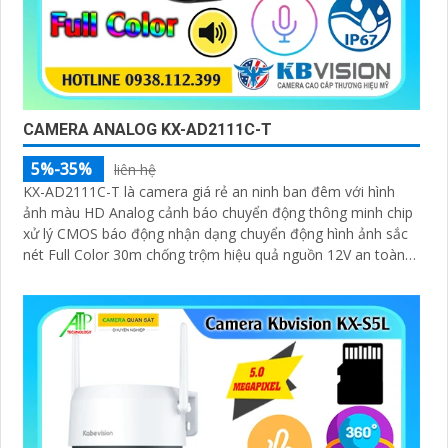
CAMERA ANALOG KX-AD2111C-T
5%-35%
liên hệ
KX-AD2111C-T là camera giá rẻ an ninh ban đêm với hình
ảnh màu HD Analog cảnh báo chuyển động thông minh chip
xử lý CMOS báo động nhận dạng chuyển động hình ảnh sắc
nét Full Color 30m chống trộm hiệu quả nguồn 12V an toàn
truyền tải qua công nghệ AHD CVI TVI BCS tiêu cự cố định 3.
6mm và đầu ghi chức năng xem ban đêm màu