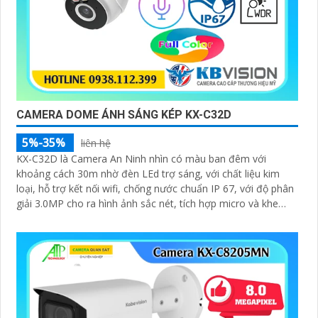
CAMERA DOME ÁNH SÁNG KÉP KX-C32D
5%-35%
liên hệ
KX-C32D là Camera An Ninh nhìn có màu ban đêm với
khoảng cách 30m nhờ đèn LEd trợ sáng, với chất liệu kim
loại, hỗ trợ kết nối wifi, chống nước chuẩn IP 67, với độ phân
giải 3.0MP cho ra hình ảnh sắc nét, tích hợp micro và khe
cắm thẻ nhớ 265GB