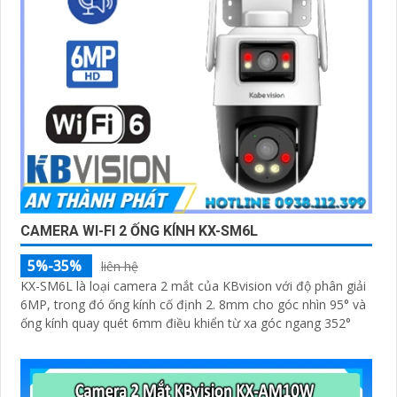
CAMERA WI-FI 2 ỐNG KÍNH KX-SM6L
5%-35%
liên hệ
KX-SM6L là loại camera 2 mắt của KBvision với độ phân giải
6MP, trong đó ống kính cố định 2. 8mm cho góc nhìn 95° và
ống kính quay quét 6mm điều khiển từ xa góc ngang 352°