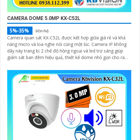
CAMERA DOME 5.0MP KX-C52L
5%-35%
liên hệ
Camera quan sát KX-C52L được kết hợp giữa giá rẻ và khả
năng micro và loa nghe nói cùng một lúc. Camera IP không
dây này trang bị 2 chế độ hồng ngoại và led trợ sáng giúp
giám sát ban đêm hiệu quả, thiết kế dome nhỏ gọn cho ra
gốc nhìn rộng đáng để tham khảo