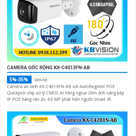
CAMERA GỐC RỘNG KX-C4013FN-AB
5%-35%
liên hệ
Camera an ninh KX-C4013FN-AB với AutoRegister POE
Quickpick chip xử lý CMOS AI hồng ngoại 20m ánh sáng kép
IP POE hàng rào ảo 4.0 MP phát hiện người Smart IR