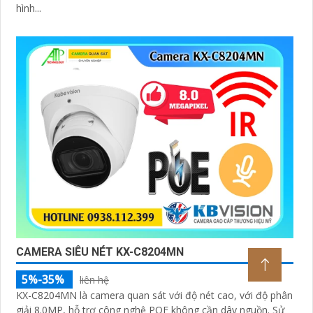
hình...
CAMERA SIÊU NÉT KX-C8204MN
5%-35%
liên hệ
KX-C8204MN là camera quan sát với độ nét cao, với độ phân
giải 8.0MP, hỗ trợ công nghệ POE không cần dây nguồn. Sử