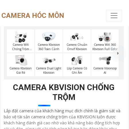
CAMERA HÓC MÔN
Camera Wifi
Camera Kbvision
Camera Chuẩn
Camera Wifi 360
Chống Trộm
360 Toàn Cảnh
Onvif Kbvision
Kbvision Full Color
Kbvision
Camera Visioncop
Camera Kbvision
Camera Dual Light
Lắp Camera Có
Al
Giá Rẻ
Kbvision
Ghi Âm
CAMERA KBVISION CHỐNG
TRỘM
Lắp đặt camera của khách hàng mục đích chính là giám sát và
bảo vệ tài sản camera chống trộm của KBVISION luôn được
khách hàng đánh giá cao nhờ vào khả năng báo động tích hợp
còi và đèn, cùng với các tính năng hỗ trợ báo động khác như