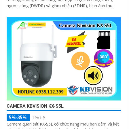
ngược sáng (DWDR) và giảm nhiễu (3DNR), hình ảnh thu
được luôn mượt mà, màu sắc chân thực và chi tiết rõ nét,
ngay cả trong môi trường ánh sáng yếu hoặc ánh sáng phức
tạp như ngược sáng hoặc chói nắng
CAMERA KBVISION KX-S5L
5%-35%
liên hệ
Camera quan sát KX-S5L có chức năng màu ban đêm và kết