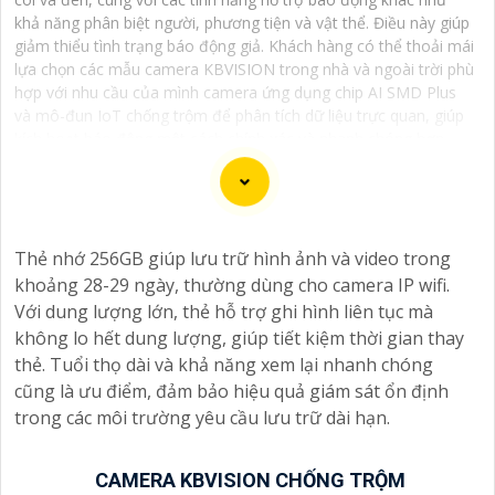
khả năng phân biệt người, phương tiện và vật thể. Điều này giúp
giảm thiểu tình trạng báo động giả. Khách hàng có thể thoải mái
lựa chọn các mẫu camera KBVISION trong nhà và ngoài trời phù
hợp với nhu cầu của mình camera ứng dụng chip AI SMD Plus
và mô-đun IoT chống trộm để phân tích dữ liệu trực quan, giúp
kích hoạt báo động một cách chính xác và nhanh chóng hơn.
Một số dòng camera KBVISION chống trộm cao cấp còn được
trang bị loa và đèn nháy sáng mang tính răn đe hiệu quả.
Camera KBVISION chống trộm với chất lượng hình ảnh sắc nét,
giá cả phải chăng, thương hiệu camera KBVISION USA uy tín.
Thẻ nhớ 256GB giúp lưu trữ hình ảnh và video trong
khoảng 28-29 ngày, thường dùng cho camera IP wifi.
Với dung lượng lớn, thẻ hỗ trợ ghi hình liên tục mà
không lo hết dung lượng, giúp tiết kiệm thời gian thay
Dịch vụ cài đặt Camera Báo Động Chống Trộm là một
thẻ. Tuổi thọ dài và khả năng xem lại nhanh chóng
giải pháp hiệu quả để bảo vệ tài sản và nhà ở của bạn.
cũng là ưu điểm, đảm bảo hiệu quả giám sát ổn định
Camera báo động chống trộm giúp bạn theo dõi và ghi
trong các môi trường yêu cầu lưu trữ dài hạn.
lại hình ảnh, cung cấp cảnh báo ngay khi phát hiện sự
xâm nhập hoặc hành vi đáng ngờ trong không gian
CAMERA KBVISION CHỐNG TRỘM
được giám sát.