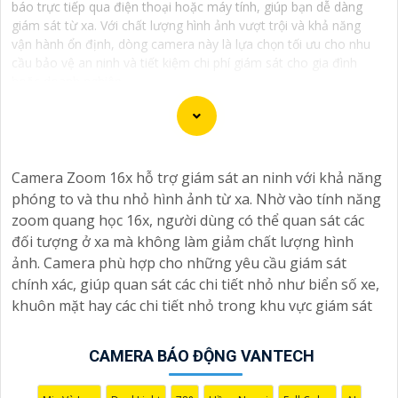
báo trực tiếp qua điện thoại hoặc máy tính, giúp bạn dễ dàng
giám sát từ xa. Với chất lượng hình ảnh vượt trội và khả năng
vận hành ổn định, dòng camera này là lựa chọn tối ưu cho nhu
cầu bảo vệ an ninh và tiết kiệm chi phí giám sát cho gia đình
hoặc doanh nghiệp.
Camera Vantech là một thương hiệu camera an ninh
Camera Zoom 16x hỗ trợ giám sát an ninh với khả năng
hàng đầu tại Việt Nam, chúng được thiết kế với công
phóng to và thu nhỏ hình ảnh từ xa. Nhờ vào tính năng
nghệ hiện đại và chất lượng cao để khẳng định an ninh
zoom quang học 16x, người dùng có thể quan sát các
và giám sát tốt cho ngôi nhà, cửa hàng, văn phòng
đối tượng ở xa mà không làm giảm chất lượng hình
hoặc doanh nghiệp của bạn.
ảnh. Camera phù hợp cho những yêu cầu giám sát
Vantech Việt Nam cung cấp các dòng sản phẩm camera
chính xác, giúp quan sát các chi tiết nhỏ như biển số xe,
giám sát chất lượng cao như camera IP, camera HD-
khuôn mặt hay các chi tiết nhỏ trong khu vực giám sát
TVI, camera AHD, camera wifi, camera thông minh, và
nhiều hơn nữa. Các sản phẩm của Vantech được sản
CAMERA BÁO ĐỘNG VANTECH
xuất theo tiêu chuẩn chất lượng cao, đáng tin cậy và dễ
sử dụng.