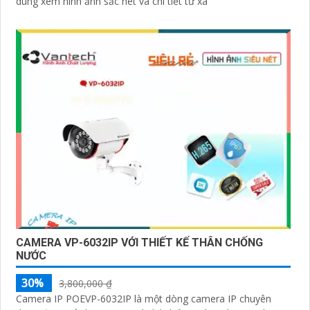
dùng xem hình ảnh sắc nét và chi tiết từ xa
CAMERA VP-6032IP VỚI THIẾT KẾ THÂN CHỐNG
NƯỚC
30%
3,800,000 ₫
Camera IP POEVP-6032IP là một dòng camera IP chuyên