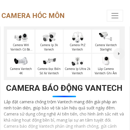
CAMERA HÓC MÔN
Camera Wifi
Camera Ip 3k
Camera PtZ
Camera Vantech
Vantech Có Báo
Vanech
Vantech
Starlight
Động
Lắp Camera
Camera Vantech
Camera Đọc Biển
Camera Ip Ultra 2k
Vantech Ghi Âm
4K
Số Xe Vantech
Vantech
CAMERA BÁO ĐỘNG VANTECH
Lắp đặt camera chống trộm Vantech mang đến giải pháp an
ninh toàn diện, giúp bảo vệ tài sản hiệu quả suốt ngày đêm.
Camera sử dụng công nghệ AI tiên tiến, cho hình ảnh sắc nét và
khả năng hoạt động bền bỉ, mang lại sự an tâm tuyệt đối.
Camera báo động Vantech phản ứng nhanh chóng, gửi cảnh