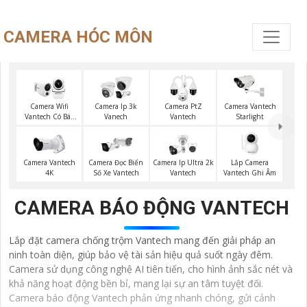
CAMERA HÓC MÔN
Camera Wifi
Camera Ip 3k
Camera PtZ
Camera Vantech
Vantech Có Báo
Vanech
Vantech
Starlight
Động
Lắp Camera
Camera Vantech
Camera Đọc Biển
Camera Ip Ultra 2k
Vantech Ghi Âm
4K
Số Xe Vantech
Vantech
CAMERA BÁO ĐỘNG VANTECH
Lắp đặt camera chống trộm Vantech mang đến giải pháp an
ninh toàn diện, giúp bảo vệ tài sản hiệu quả suốt ngày đêm.
Camera sử dụng công nghệ AI tiên tiến, cho hình ảnh sắc nét và
khả năng hoạt động bền bỉ, mang lại sự an tâm tuyệt đối.
Camera báo động Vantech phản ứng nhanh chóng, gửi cảnh