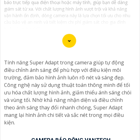
báo trực tiếp qua điện thoại hoặc máy tính, giúp bạn dễ dàng
giám sát từ xa. Với chất lượng hình ảnh vượt trội và khả năng
vận hành ổn định, dòng camera này là lựa chọn tối ưu cho nhu
cầu bảo vệ an ninh và tiết kiệm chi phí giám sát cho gia đình
hoặc doanh nghiệp.
Camera Vantech là một thương hiệu camera an ninh
Tính năng Super Adapt trong camera giúp tự động
hàng đầu tại Việt Nam, chúng được thiết kế với công
điều chỉnh ánh sáng để phù hợp với điều kiện môi
nghệ hiện đại và chất lượng cao để khẳng định an ninh
trường, đảm bảo hình ảnh luôn rõ nét và sáng đẹp.
và giám sát tốt cho ngôi nhà, cửa hàng, văn phòng
Công nghệ này sử dụng thuật toán thông minh để tối
hoặc doanh nghiệp của bạn.
ưu hóa chất lượng hình ảnh, giảm thiểu ánh sáng chói
Vantech Việt Nam cung cấp các dòng sản phẩm camera
và vùng tối. Nhờ khả năng nhận diện và điều chỉnh
giám sát chất lượng cao như camera IP, camera HD-
theo ánh sáng thay đổi nhanh chóng, Super Adapt
TVI, camera AHD, camera wifi, camera thông minh, và
mang lại hình ảnh chi tiết và sắc nét trong mọi điều
nhiều hơn nữa. Các sản phẩm của Vantech được sản
kiện.
xuất theo tiêu chuẩn chất lượng cao, đáng tin cậy và dễ
sử dụng.