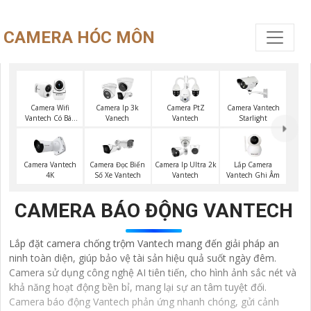
CAMERA HÓC MÔN
Camera Wifi
Camera Ip 3k
Camera PtZ
Camera Vantech
Vantech Có Báo
Vanech
Vantech
Starlight
Động
Lắp Camera
Camera Vantech
Camera Đọc Biển
Camera Ip Ultra 2k
Vantech Ghi Âm
4K
Số Xe Vantech
Vantech
CAMERA BÁO ĐỘNG VANTECH
Lắp đặt camera chống trộm Vantech mang đến giải pháp an
ninh toàn diện, giúp bảo vệ tài sản hiệu quả suốt ngày đêm.
Camera sử dụng công nghệ AI tiên tiến, cho hình ảnh sắc nét và
khả năng hoạt động bền bỉ, mang lại sự an tâm tuyệt đối.
Camera báo động Vantech phản ứng nhanh chóng, gửi cảnh