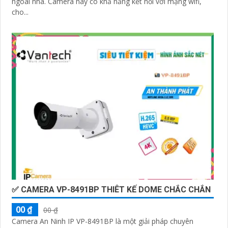
ngoài nhà. Camera này có khả năng kết nối với mạng wifi,
cho...
✅ CAMERA VP-8491BP THIÊT KẾ DOME CHẮC CHẮN
00 ₫
00 ₫
Camera An Ninh IP VP-8491BP là một giải pháp chuyên