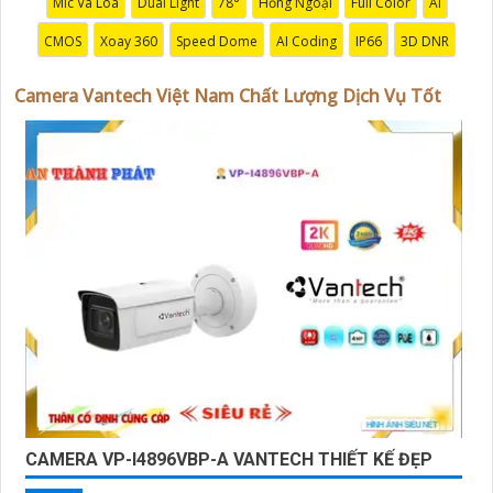
Mic Và Loa
Dual Light
78°
Hồng Ngoại
Full Color
AI
Điểm mạnh của Camera Vantech là chất lượng dịch vụ
tốt và hỗ trợ khách hàng chu đáo. Đội ngũ nhân viên kỹ
CMOS
Xoay 360
Speed Dome
AI Coding
IP66
3D DNR
thuật chuyên nghiệp của Vantech sẽ giúp bạn lựa chọn
giải pháp camera phù hợp với nhu cầu và ngân sách
Camera Vantech Việt Nam Chất Lượng Dịch Vụ Tốt
của bạn.
Nếu bạn đang tìm kiếm một giải pháp giám sát an ninh
tốt cho ngôi nhà hoặc doanh nghiệp của mình, Camera
Vantech Việt Nam là một lựa chọn hàng đầu mà bạn có
thể tin tưởng.
CAMERA VP-I4896VBP-A VANTECH THIẾT KẾ ĐẸP