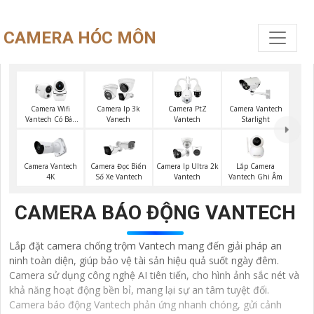
CAMERA HÓC MÔN
Camera Wifi
Camera Ip 3k
Camera PtZ
Camera Vantech
Vantech Có Báo
Vanech
Vantech
Starlight
Động
Lắp Camera
Camera Vantech
Camera Đọc Biển
Camera Ip Ultra 2k
Vantech Ghi Âm
4K
Số Xe Vantech
Vantech
CAMERA BÁO ĐỘNG VANTECH
Lắp đặt camera chống trộm Vantech mang đến giải pháp an
ninh toàn diện, giúp bảo vệ tài sản hiệu quả suốt ngày đêm.
Camera sử dụng công nghệ AI tiên tiến, cho hình ảnh sắc nét và
khả năng hoạt động bền bỉ, mang lại sự an tâm tuyệt đối.
Camera báo động Vantech phản ứng nhanh chóng, gửi cảnh