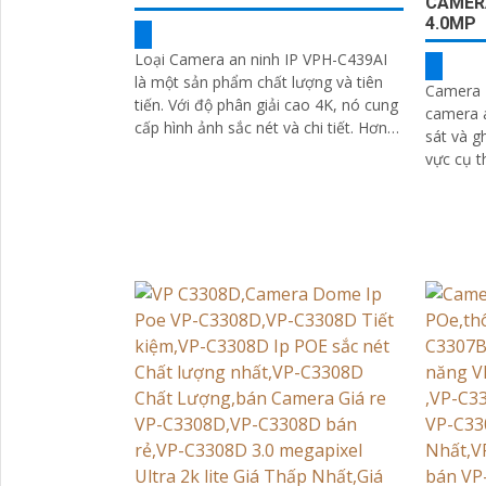
CAMER
4.0MP
Loại Camera an ninh IP VPH-C439AI
là một sản phẩm chất lượng và tiên
Camera I
tiến. Với độ phân giải cao 4K, nó cung
camera a
cấp hình ảnh sắc nét và chi tiết. Hơn
sát và g
nữa, tính năng công nghệ AI...
vực cụ thể. Với độ phân gi
các tính
này cung
lượng