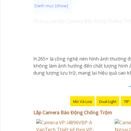
Dịch vụ cài đặt Camera Báo Động Chống Trộm
theo dõi và ghi lại hình ảnh, cung cấp cảnh
Nếu bạn quan tâm đến việc lắp đặt Camera B
an ninh chuyên nghiệp địa phương. Bạn cũng
Nếu bạn cần thêm thông tin hoặc muốn để lại
Báo Động Chống Trộm.
H.265+ là công nghệ nén hình ảnh thường đ
không làm ảnh hưởng đến chất lượng hình ản
dung lượng lưu trữ, mang lại hiệu quả cao kh
'
Mic Và Loa
Dual Light
78°
Lắp Camera Báo Động Chống Trộm