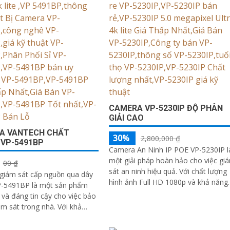
CAMERA VP-5230IP ĐỘ PHÂN
GIẢI CAO
A VANTECH CHẤT
30%
2,800,000 ₫
 VP-5491BP
Camera An Ninh IP POE VP-5230IP l
một giải pháp hoàn hảo cho việc gi
00 ₫
sát an ninh hiệu quả. Với chất lượng
giám sát cấp nguồn qua dây
hình ảnh Full HD 1080p và khả năng
-5491BP là một sản phẩm
xem trong ban đêm thông qua công.
 và đáng tin cậy cho việc bảo
sát trong nhà. Với khả
ống ngược sáng DWDR
amera...