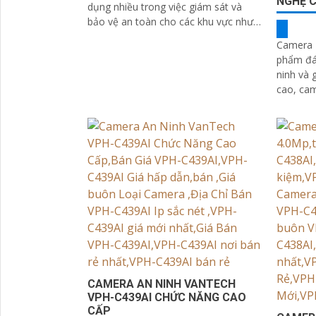
NGHỆ 
dụng nhiều trong việc giám sát và
bảo vệ an toàn cho các khu vực như
nhà ở, văn phòng, cửa hàng, nhà kho,
Camera 
trường...
phẩm đán
ninh và giám sát
cao, ca
dùng qua
CAMERA AN NINH VANTECH
VPH-C439AI CHỨC NĂNG CAO
CẤP