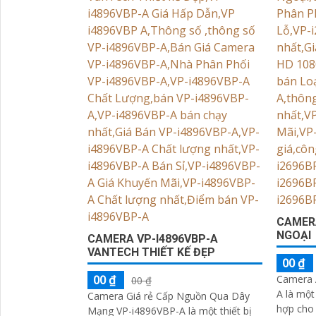
CAMERA
NGOẠI
CAMERA VP-I4896VBP-A
VANTECH THIẾT KẾ ĐẸP
00 ₫
00 ₫
Camera 
00 ₫
A là một
Camera Giá rẻ Cấp Nguồn Qua Dây
hợp cho 
Mạng VP-i4896VBP-A là một thiết bị