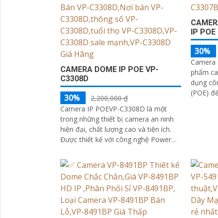
CAMER
IP POE
30%
Camera 
CAMERA DOME IP POE VP-
phẩm cam
C3308D
dụng cô
(POE) đ
30%
2,200,000 ₫
và truyề
Camera IP POEVP-C3308D là một
cáp...
trong những thiết bị camera an ninh
hiện đại, chất lượng cao và tiện ích.
Được thiết kế với công nghệ Power
over Ethernet (POE), cho phép truyền
dữ...