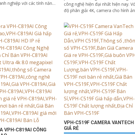
nh nghiệp với các tính năng
công nghệ hiện đại nhất hiện nay. Với
 Camera này được tích hợp...
độ phân giải 4K, camera cho hình ả
sắc nét, rõ ràng và chi tiết
VPH-C519F CAMERA VANTECH
GIÁ RẺ
A VPH-C819AI CÔNG