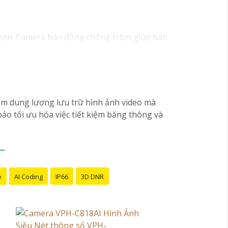
a bạn. Camera báo động chống trộm giúp bạn
trong không gian được giám sát.
g cấp dịch vụ lắp đặt camera hoặc công ty
 trường và tự lắp đặt nếu bạn muốn.
ếm các dịch vụ liên quan đến lắp đặt Camera
ảm dung lượng lưu trữ hình ảnh video mà
o tối ưu hóa việc tiết kiệm băng thông và
e
AI Coding
IP66
3D DNR