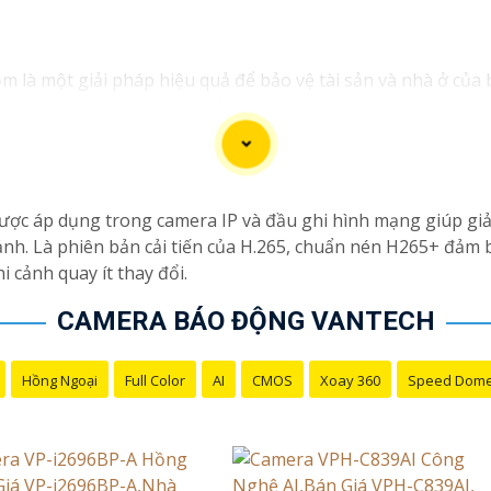
 là một giải pháp hiệu quả để bảo vệ tài sản và nhà ở củ
 báo ngay khi phát hiện sự xâm nhập hoặc hành vi đáng ngờ 
áo Động Chống Trộm, bạn có thể liên hệ với các công ty cun
 có thể tìm hiểu về các sản phẩm camera báo động trên thị
 thông tin liên lạc, Từng công trình có thể giúp bạn tìm ki
ược áp dụng trong camera IP và đầu ghi hình mạng giúp gi
h. Là phiên bản cải tiến của H.265, chuẩn nén H265+ đảm bả
i cảnh quay ít thay đổi.
CAMERA BÁO ĐỘNG VANTECH
Hồng Ngoại
Full Color
AI
CMOS
Xoay 360
Speed Dom