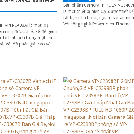
A VPH-C438AI VANTECH
Sản phẩm Camera IP POEVP-C3407
là một thiết bị hiện đại được thiết kế
rất tiện ích cho việc giám sát an ninh
Với công nghệ Power over Ethernet
P VPH-C438AI là một loại
(POE), camera có khả năng cung...
n ninh được thiết kế để giám
hi lại hình ảnh trong một khu
ải cao và
 năng thông minh, camera
 cấp hình ảnh sắc nét và chất