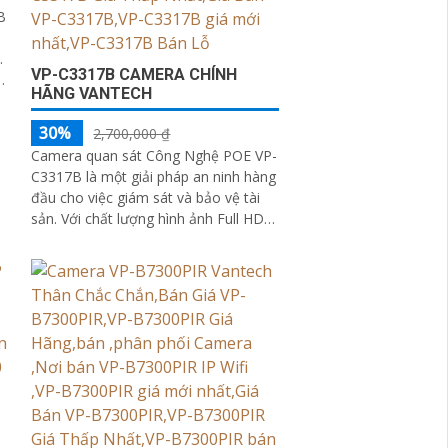
B
.
VP-C3317B CAMERA CHÍNH
HÃNG VANTECH
30%
2,700,000 ₫
Camera quan sát Công Nghệ POE VP-
C3317B là một giải pháp an ninh hàng
đầu cho việc giám sát và bảo vệ tài
sản. Với chất lượng hình ảnh Full HD
1080p, camera này cung cấp hình ảnh
rõ nét và chi tiết