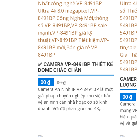
✅ CAMERA VP-8491BP THIÊT KẾ
DOME CHẮC CHẮN
CAMER
00 ₫
00 ₫
LƯỢNG
Camera An Ninh IP VP-8491BP là một
giải pháp chuyên nghiệp cho việc bảo
00 ₫
vệ an ninh căn nhà hoặc cơ sở kinh
Camera 
doanh. Với độ phân giải cao 4K,
mạng VP
camera này cho phép người dùng
hiệu quả
xem hình ảnh sắc nét và chi tiết từ xa
vệ và giám 
năng ch
120db, c