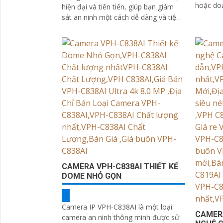
hoặc doa
hiện đại và tiên tiến, giúp bạn giám
cao cấp.
sát an ninh một cách dễ dàng và tiện
lợi. Với chất lượng hình ảnh sắc nét...
CAMERA VPH-C838AI THIẾT KẾ
DOME NHỎ GỌN
Camera IP VPH-C838AI là một loại
CAMER
camera an ninh thông minh được sử