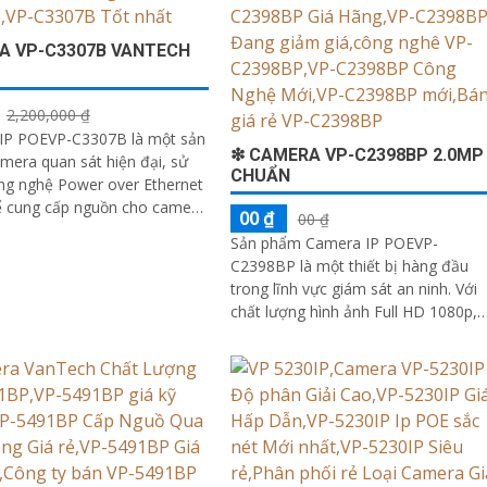
A VP-C3307B VANTECH
2,200,000 ₫
IP POEVP-C3307B là một sản
❇ CAMERA VP-C2398BP 2.0MP
era quan sát hiện đại, sử
CHUẨN
ng nghệ Power over Ethernet
ể cung cấp nguồn cho camera
00 ₫
00 ₫
n dữ liệu qua cùng một dây
Sản phẩm Camera IP POEVP-
C2398BP là một thiết bị hàng đầu
trong lĩnh vực giám sát an ninh. Với
chất lượng hình ảnh Full HD 1080p,
camera này sẽ đáp ứng mọi nhu cầu
giám sát của bạn