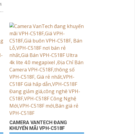
này cho hình ảnh sắc nét và chi tiết
nh
CAMERA VANTECH ĐANG
KHUYẾN MÃI VPH-C518F