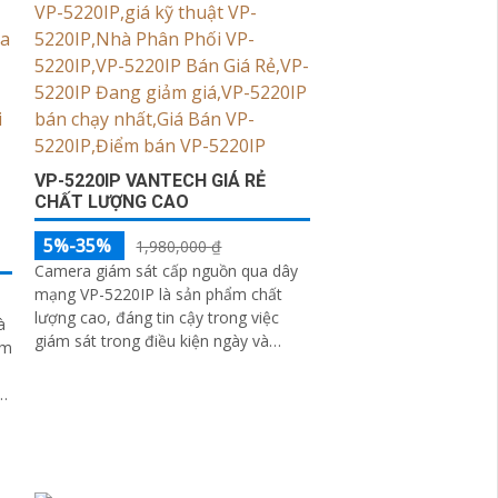
VP-5220IP VANTECH GIÁ RẺ
CHẤT LƯỢNG CAO
5%-35%
1,980,000 ₫
Camera giám sát cấp nguồn qua dây
mạng VP-5220IP là sản phẩm chất
lượng cao, đáng tin cậy trong việc
à
giám sát trong điều kiện ngày và
ám
đêm. Với độ phân giải 5
..