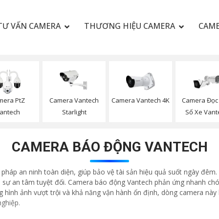
TƯ VẤN CAMERA
THƯƠNG HIỆU CAMERA
CAME
mera PtZ
Camera Vantech
Camera Vantech 4K
Camera Đọc 
antech
Starlight
Số Xe Vant
CAMERA BÁO ĐỘNG VANTECH
háp an ninh toàn diện, giúp bảo vệ tài sản hiệu quả suốt ngày đêm. 
i sự an tâm tuyệt đối. Camera báo động Vantech phản ứng nhanh chón
ng hình ảnh vượt trội và khả năng vận hành ổn định, dòng camera này 
nghiệp.