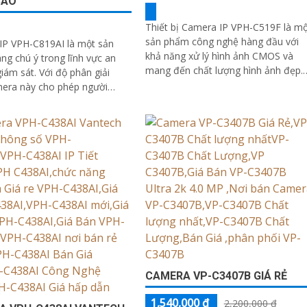
CAO
Thiết bị Camera IP VPH-C519F là mộ
sản phẩm công nghệ hàng đầu với
IP VPH-C819AI là một sản
khả năng xử lý hình ảnh CMOS và
g chú ý trong lĩnh vực an
mang đến chất lượng hình ảnh đẹp.
. Với độ phân giải
Đặc biệt, thiết bị cung cấp khả năng
mera này cho phép người
xem ban đêm với công nghệ hồng
n sát chi tiết và rõ nét
ngoại 25m IP
CAMERA VP-C3407B GIÁ RẺ
1,540,000 ₫
2,200,000 ₫