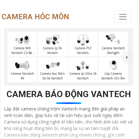
CAMERA HÓC MÔN
Camera Wifi
Camera Ip 3k
Camera PtZ
Camera Vantech
Vantech Có Báo
Vanech
Vantech
Starlight
Động
Lắp Camera
Camera Vantech
Camera Đọc Biển
Camera Ip Ultra 2k
Vantech Ghi Âm
4K
Số Xe Vantech
Vantech
CAMERA BÁO ĐỘNG VANTECH
Lắp đặt camera chống trộm Vantech mang đến giải pháp an
ninh toàn diện, giúp bảo vệ tài sản hiệu quả suốt ngày đêm.
Camera sử dụng công nghệ AI tiên tiến, cho hình ảnh sắc nét và
khả năng hoạt động bền bỉ, mang lại sự an tâm tuyệt đối.
Camera báo động Vantech phản ứng nhanh chóng, gửi cảnh