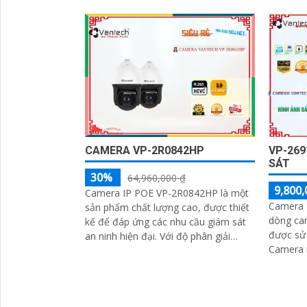
năng chống ngược sáng DWDR
xem tron
120db, camera...
CAMERA VP-2R0842HP
VP-26
SÁT
30%
64,960,000 ₫
9,800,
Camera IP POE VP-2R0842HP là một
Camera 
sản phẩm chất lượng cao, được thiết
dòng ca
kế để đáp ứng các nhu cầu giám sát
được sử 
an ninh hiện đại. Với độ phân giải
Camera 
4MP, camera này cung cấp hình ảnh
qua mạng
sắc nét và chi tiết, giúp bạn quan sát
POE), gi
mọi sự kiện một cách rõ ràng
điện và t