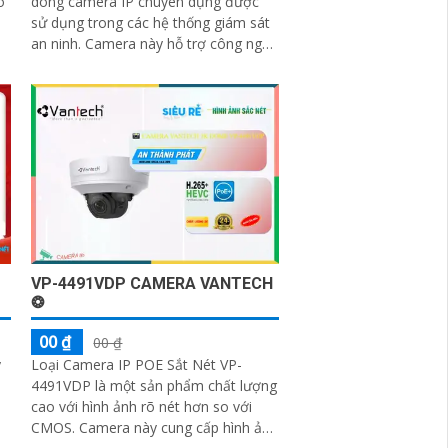
o
dòng camera IP chuyên dụng được
sử dụng trong các hệ thống giám sát
an ninh. Camera này hỗ trợ công nghệ
Power over Ethernet (POE), cho phép
a
truyền...
VP-4491VDP CAMERA VANTECH
❂
00 ₫
00 ₫
y
Loại Camera IP POE Sắt Nét VP-
4491VDP là một sản phẩm chất lượng
cao với hình ảnh rõ nét hơn so với
CMOS. Camera này cung cấp hình ảnh