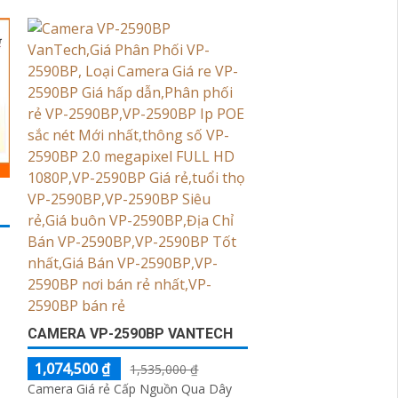
sinh động và mượt giúp bạn theo dõi
qua mạng LAN hoặc Internet
CAMERA VP-2590BP VANTECH
1,074,500 ₫
1,535,000 ₫
Camera Giá rẻ Cấp Nguồn Qua Dây