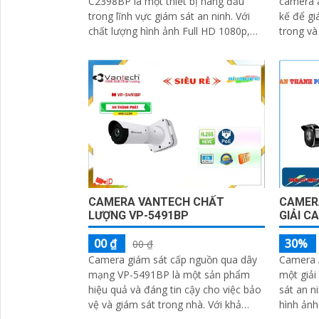
C2398BP là một thiết bị hàng đầu
camera a
trong lĩnh vực giám sát an ninh. Với
kế để gi
chất lượng hình ảnh Full HD 1080p,
trong và ngoài
camera này sẽ đáp ứng mọi nhu cầu
khả năng 
giám sát của bạn
CAMERA VANTECH CHẤT
CAMERA
LƯỢNG VP-5491BP
GIẢI C
00 ₫
30%
00 ₫
Camera giám sát cấp nguồn qua dây
Camera 
mạng VP-5491BP là một sản phẩm
một giải
hiệu quả và đáng tin cậy cho việc bảo
sát an ninh hi
vệ và giám sát trong nhà. Với khả
hình ảnh