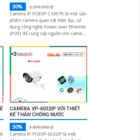
30%
2,200,000 ₫
Camera IP POEVP-C3307B là một sản
phẩm camera quan sát hiện đại, sử
dụng công nghệ Power over Ethernet
(POE) để cung cấp nguồn cho camera
n
và truyền dữ liệu qua cùng một dây
cáp...
Ế
CAMERA VP-6032IP VỚI THIẾT
KẾ THÂN CHỐNG NƯỚC
30%
3,800,000 ₫
ột
Camera IP POEVP-6032IP là một