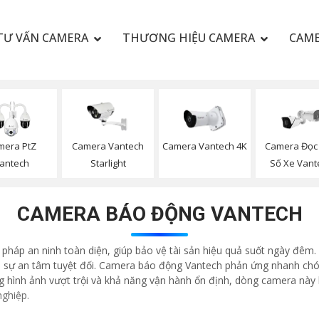
TƯ VẤN CAMERA
THƯƠNG HIỆU CAMERA
CAME
mera PtZ
Camera Vantech
Camera Vantech 4K
Camera Đọc 
antech
Starlight
Số Xe Vant
CAMERA BÁO ĐỘNG VANTECH
háp an ninh toàn diện, giúp bảo vệ tài sản hiệu quả suốt ngày đêm. 
i sự an tâm tuyệt đối. Camera báo động Vantech phản ứng nhanh chón
ng hình ảnh vượt trội và khả năng vận hành ổn định, dòng camera này 
nghiệp.