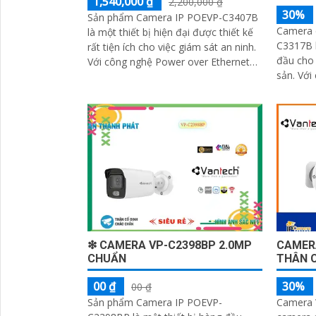
1,540,000 ₫
2,200,000 ₫
30%
Sản phẩm Camera IP POEVP-C3407B
Camera 
là một thiết bị hiện đại được thiết kế
C3317B l
rất tiện ích cho việc giám sát an ninh.
đầu cho 
Với công nghệ Power over Ethernet
sản. Với chất lượng hình ảnh Full HD
(POE), camera có khả năng cung...
1080p, c
rõ nét và
❇ CAMERA VP-C2398BP 2.0MP
CAMER
CHUẨN
THÂN 
00 ₫
30%
00 ₫
Sản phẩm Camera IP POEVP-
Camera W