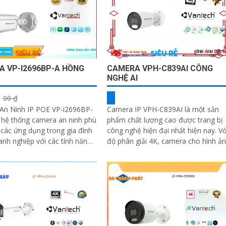
 VP-I2696BP-A HỒNG
CAMERA VPH-C839AI CÔNG
NGHỆ AI
00 ₫
An Ninh IP POE VP-i2696BP-
Camera IP VPH-C839AI là một sản
 hệ thống camera an ninh phù
phẩm chất lượng cao được trang bị
các ứng dụng trong gia đình
công nghệ hiện đại nhất hiện nay. Với
nh nghiệp với các tính năng
độ phân giải 4K, camera cho hình ả
 Camera này được tích hợp...
sắc nét, rõ ràng và chi tiết