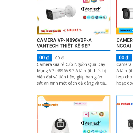
CAMERA VP-I4896VBP-A
CAMERA
VANTECH THIẾT KẾ ĐẸP
NGOẠI
00 ₫
00 ₫
00 ₫
Camera Giá rẻ Cấp Nguồn Qua Dây
Camera 
Mạng VP-i4896VBP-A là một thiết bị
A là một
hiện đại và tiên tiến, giúp bạn giám
hợp cho 
sát an ninh một cách dễ dàng và tiện
hoặc doa
lợi. Với chất lượng hình ảnh sắc nét...
cao cấp.
'