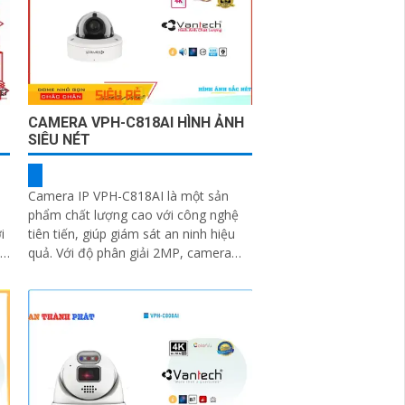
CAMERA VPH-C818AI HÌNH ẢNH
SIÊU NÉT
Camera IP VPH-C818AI là một sản
phẩm chất lượng cao với công nghệ
tiên tiến, giúp giám sát an ninh hiệu
nh
quả. Với độ phân giải 2MP, camera
này cho hình ảnh sắc nét và chi tiết