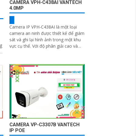
CAMERA VPH-C438AI VANTECH
4.0MP
Camera IP VPH-C438AI là một loại
camera an ninh được thiết kế để giám
sát và ghi lại hình ảnh trong một khu
vực cụ thể. Với độ phân giải cao và
các tính năng thông minh, camera
này cung cấp hình ảnh sắc nét và chất
lượng
CAMERA VP-C3307B VANTECH
IP POE