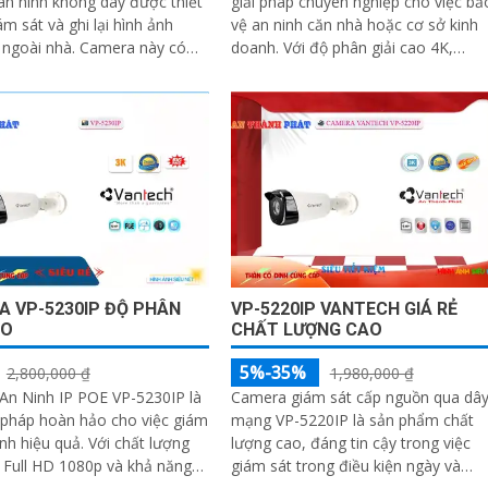
n ninh không dây được thiết
giải pháp chuyên nghiệp cho việc bả
ám sát và ghi lại hình ảnh
vệ an ninh căn nhà hoặc cơ sở kinh
 nhà. Camera này có
doanh. Với độ phân giải cao 4K,
kết nối với mạng wifi, cho...
camera này cho phép người dùng
xem hình ảnh sắc nét và chi tiết từ x
 VP-5230IP ĐỘ PHÂN
VP-5220IP VANTECH GIÁ RẺ
AO
CHẤT LƯỢNG CAO
5%-35%
2,800,000 ₫
1,980,000 ₫
An Ninh IP POE VP-5230IP là
Camera giám sát cấp nguồn qua dâ
 pháp hoàn hảo cho việc giám
mạng VP-5220IP là sản phẩm chất
ệu quả. Với chất lượng
lượng cao, đáng tin cậy trong việc
 Full HD 1080p và khả năng
giám sát trong điều kiện ngày và