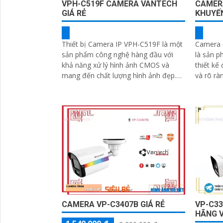
VPH-C519F CAMERA VANTECH
CAMER
GIÁ RẺ
KHUYẾN
Thiết bị Camera IP VPH-C519F là một
Camera 
sản phẩm công nghệ hàng đầu với
là sản p
khả năng xử lý hình ảnh CMOS và
thiết kế
mang đến chất lượng hình ảnh đẹp.
và rõ ràn
Đặc biệt, thiết bị cung cấp khả năng
độ phân 
xem ban đêm với công nghệ hồng
ngoại 25m IP
CAMERA VP-C3407B GIÁ RẺ
VP-C3
HÃNG 