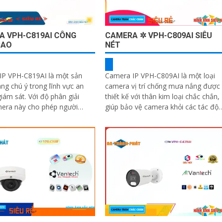
A VPH-C819AI CÔNG
CAMERA ✲ VPH-C809AI SIÊU
CAO
NÉT
IP VPH-C819AI là một sản
Camera IP VPH-C809AI là một loại
g chú ý trong lĩnh vực an
camera vị trí chống mưa nắng được
. Với độ phân giải
thiết kế với thân kim loại chắc chắn,
mera này cho phép người
giúp bảo vệ camera khỏi các tác độ
n sát chi tiết và rõ nét
gây hại từ môi trường bên ngoài....