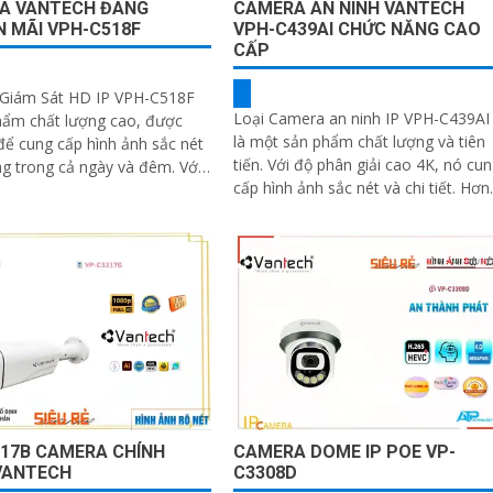
A VANTECH ĐANG
CAMERA AN NINH VANTECH
 MÃI VPH-C518F
VPH-C439AI CHỨC NĂNG CAO
CẤP
Giám Sát HD IP VPH-C518F
Loại Camera an ninh IP VPH-C439AI
hẩm chất lượng cao, được
là một sản phẩm chất lượng và tiên
 để cung cấp hình ảnh sắc nét
tiến. Với độ phân giải cao 4K, nó cung
g trong cả ngày và đêm. Với
cấp hình ảnh sắc nét và chi tiết. Hơn
giải 5
nữa, tính năng công nghệ AI...
317B CAMERA CHÍNH
CAMERA DOME IP POE VP-
VANTECH
C3308D