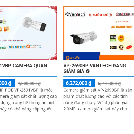
g ban đêm thông qua công...
đêm. Với độ phân giải 5
91VBP CAMERA QUAN
VP-2690BP VANTECH ĐANG
GIẢM GIÁ ❂
000 ₫
6,272,000 ₫
9,800,000 ₫
6,272,000 ₫
IP POE VP-2691VBP là một
Camera giám sát VP-2690BP là sản
mera giám sát chất lượng cao
phẩm chất lượng cao với các tính
dụng trong hệ thống an ninh.
năng đáng chú ý. Với độ phân giải
này có khả năng cấp nguồn
2.0MP, camera giám sát này cho
 (Power over Ethernet -
phép bạn xem hình ảnh rõ nét cả
úp giảm thiểu việc cắm dây
ngày và đêm
iết kiệm thời gian cài đặt