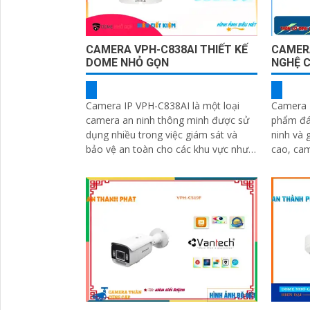
CAMERA VPH-C838AI THIẾT KẾ
CAMER
DOME NHỎ GỌN
NGHỆ 
Camera IP VPH-C838AI là một loại
Camera 
camera an ninh thông minh được sử
phẩm đán
dụng nhiều trong việc giám sát và
ninh và giám sát
bảo vệ an toàn cho các khu vực như
cao, ca
nhà ở, văn phòng, cửa hàng, nhà kho,
dùng qua
trường...