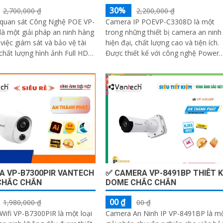
30%
2,700,000 ₫
2,200,000 ₫
quan sát Công Nghệ POE VP-
Camera IP POEVP-C3308D là một
à một giải pháp an ninh hàng
trong những thiết bị camera an ninh
việc giám sát và bảo vệ tài
hiện đại, chất lượng cao và tiện ích.
Được thiết kế với công nghệ Power
amera này cung cấp hình ảnh
over Ethernet (POE), cho phép truyề
 chi tiết
dữ...
A VP-B7300PIR VANTECH
✅ CAMERA VP-8491BP THIÊT K
CHẮC CHẮN
DOME CHẮC CHẮN
00 ₫
1,980,000 ₫
00 ₫
ifi VP-B7300PIR là một loại
Camera An Ninh IP VP-8491BP là m