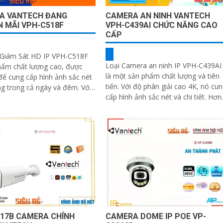
A VANTECH ĐANG
CAMERA AN NINH VANTECH
 MÃI VPH-C518F
VPH-C439AI CHỨC NĂNG CAO
CẤP
Giám Sát HD IP VPH-C518F
Loại Camera an ninh IP VPH-C439AI
hẩm chất lượng cao, được
là một sản phẩm chất lượng và tiên
 để cung cấp hình ảnh sắc nét
tiến. Với độ phân giải cao 4K, nó cung
g trong cả ngày và đêm. Với
cấp hình ảnh sắc nét và chi tiết. Hơn
giải 5
nữa, tính năng công nghệ AI...
317B CAMERA CHÍNH
CAMERA DOME IP POE VP-