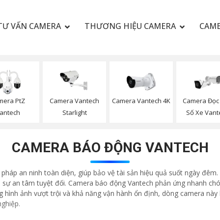
TƯ VẤN CAMERA
THƯƠNG HIỆU CAMERA
CAME
mera PtZ
Camera Vantech
Camera Vantech 4K
Camera Đọc 
antech
Starlight
Số Xe Vant
CAMERA BÁO ĐỘNG VANTECH
háp an ninh toàn diện, giúp bảo vệ tài sản hiệu quả suốt ngày đêm. 
i sự an tâm tuyệt đối. Camera báo động Vantech phản ứng nhanh chón
ng hình ảnh vượt trội và khả năng vận hành ổn định, dòng camera này 
nghiệp.