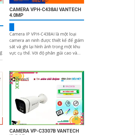
CAMERA VPH-C438AI VANTECH
4.0MP
Camera IP VPH-C438AI là một loại
camera an ninh được thiết kế để giám
sát và ghi lại hình ảnh trong một khu
vực cụ thể. Với độ phân giải cao và
các tính năng thông minh, camera
này cung cấp hình ảnh sắc nét và chất
lượng
CAMERA VP-C3307B VANTECH