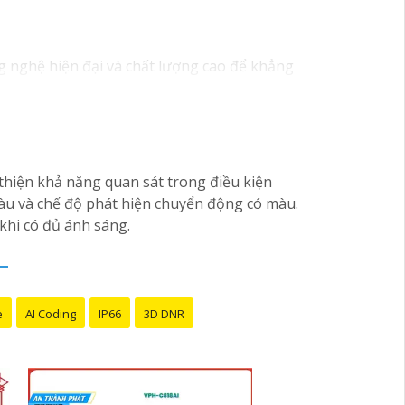
g nghệ hiện đại và chất lượng cao để khẳng
HD-TVI, camera AHD, camera wifi, camera
 đáng tin cậy và dễ sử dụng.
iên kỹ thuật chuyên nghiệp của Vantech sẽ
hiện khả năng quan sát trong điều kiện
Camera Vantech Việt Nam là một lựa chọn
màu và chế độ phát hiện chuyển động có màu.
 khi có đủ ánh sáng.
e
AI Coding
IP66
3D DNR