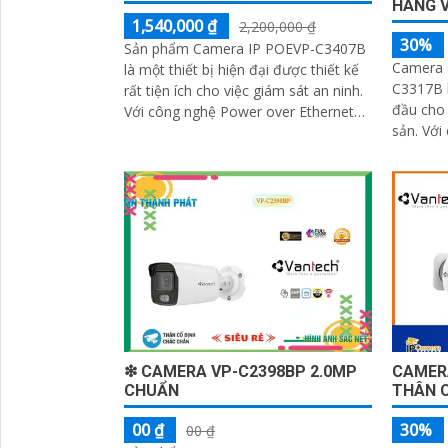
HÃNG 
1,540,000 ₫
2,200,000 ₫
30%
Sản phẩm Camera IP POEVP-C3407B
Camera 
là một thiết bị hiện đại được thiết kế
C3317B l
rất tiện ích cho việc giám sát an ninh.
đầu cho 
Với công nghệ Power over Ethernet
sản. Với chất lượng hình ảnh Full HD
(POE), camera có khả năng cung...
1080p, c
rõ nét và
❇ CAMERA VP-C2398BP 2.0MP
CAMER
CHUẨN
THÂN 
00 ₫
30%
00 ₫