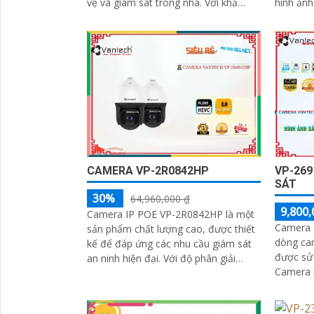
vệ và giám sát trong nhà. Với khả
hình ảnh
năng chống ngược sáng DWDR
xem tron
120db, camera...
CAMERA VP-2R0842HP
VP-26
SÁT
30%
64,960,000 ₫
9,800,
Camera IP POE VP-2R0842HP là một
Camera 
sản phẩm chất lượng cao, được thiết
dòng ca
kế để đáp ứng các nhu cầu giám sát
được sử 
an ninh hiện đại. Với độ phân giải
Camera 
4MP, camera này cung cấp hình ảnh
qua mạng
sắc nét và chi tiết, giúp bạn quan sát
POE), gi
mọi sự kiện một cách rõ ràng