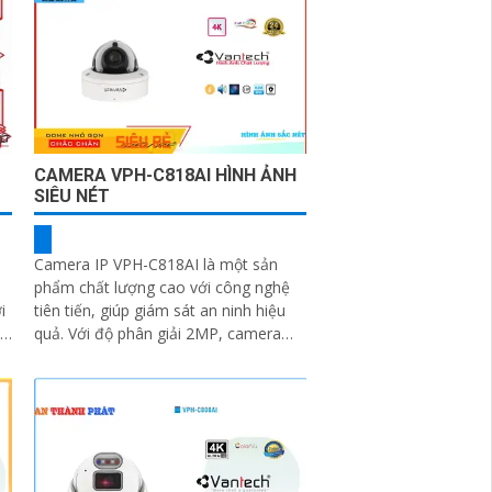
CAMERA VPH-C818AI HÌNH ẢNH
SIÊU NÉT
Camera IP VPH-C818AI là một sản
phẩm chất lượng cao với công nghệ
tiên tiến, giúp giám sát an ninh hiệu
nh
quả. Với độ phân giải 2MP, camera
này cho hình ảnh sắc nét và chi tiết