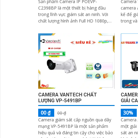
Sản phẩm Camera IP POEVP-
Camera W
C2398BP là một thiết bị hàng đầu
camera a
trong lĩnh vực giám sát an ninh. Với
kế để gi
chất lượng hình ảnh Full HD 1080p,
trong và ngoài
camera này sẽ đáp ứng mọi nhu cầu
khả năng 
giám sát của bạn
CAMERA VANTECH CHẤT
CAMERA
LƯỢNG VP-5491BP
GIẢI C
00 ₫
30%
00 ₫
Camera giám sát cấp nguồn qua dây
Camera 
mạng VP-5491BP là một sản phẩm
một giải
hiệu quả và đáng tin cậy cho việc bảo
sát an ninh hi