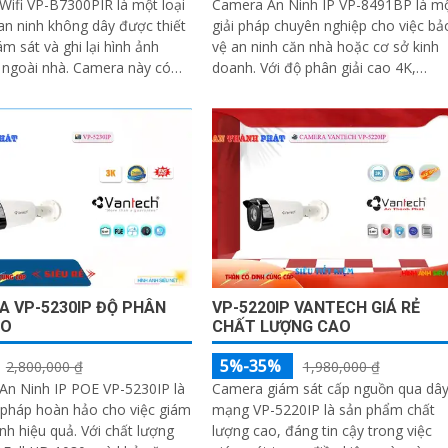
ifi VP-B7300PIR là một loại
Camera An Ninh IP VP-8491BP là m
n ninh không dây được thiết
giải pháp chuyên nghiệp cho việc bả
ám sát và ghi lại hình ảnh
vệ an ninh căn nhà hoặc cơ sở kinh
 nhà. Camera này có
doanh. Với độ phân giải cao 4K,
kết nối với mạng wifi, cho...
camera này cho phép người dùng
xem hình ảnh sắc nét và chi tiết từ x
 VP-5230IP ĐỘ PHÂN
VP-5220IP VANTECH GIÁ RẺ
AO
CHẤT LƯỢNG CAO
5%-35%
2,800,000 ₫
1,980,000 ₫
An Ninh IP POE VP-5230IP là
Camera giám sát cấp nguồn qua dâ
 pháp hoàn hảo cho việc giám
mạng VP-5220IP là sản phẩm chất
ệu quả. Với chất lượng
lượng cao, đáng tin cậy trong việc