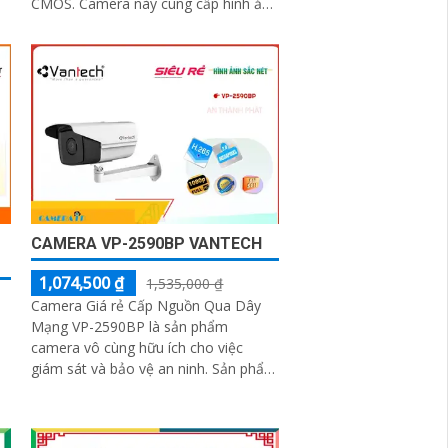
CMOS. Camera này cung cấp hình ảnh
sinh động và mượt giúp bạn theo dõi
qua mạng LAN hoặc Internet
CAMERA VP-2590BP VANTECH
1,074,500 ₫
1,535,000 ₫
Camera Giá rẻ Cấp Nguồn Qua Dây
Mạng VP-2590BP là sản phẩm
camera vô cùng hữu ích cho việc
giám sát và bảo vệ an ninh. Sản phẩm
được trang bị công nghệ hình ảnh sắc
nét với độ phân giải 2