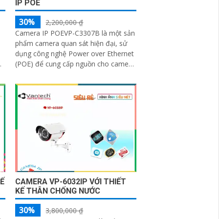
IP POE
30%
2,200,000 ₫
Camera IP POEVP-C3307B là một sản
phẩm camera quan sát hiện đại, sử
dụng công nghệ Power over Ethernet
(POE) để cung cấp nguồn cho camera
n
và truyền dữ liệu qua cùng một dây
cáp...
Ế
CAMERA VP-6032IP VỚI THIẾT
KẾ THÂN CHỐNG NƯỚC
30%
3,800,000 ₫