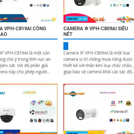
A VPH-C819AI CÔNG
CAMERA ✲ VPH-C809AI SIÊU
CAO
NÉT
IP VPH-C819AI là một sản
Camera IP VPH-C809AI là một loại
g chú ý trong lĩnh vực an
camera vị trí chống mưa nắng được
. Với độ phân giải
thiết kế với thân kim loại chắc chắn,
mera này cho phép người
giúp bảo vệ camera khỏi các tác độ
n sát chi tiết và rõ nét
gây hại từ môi trường bên ngoài....