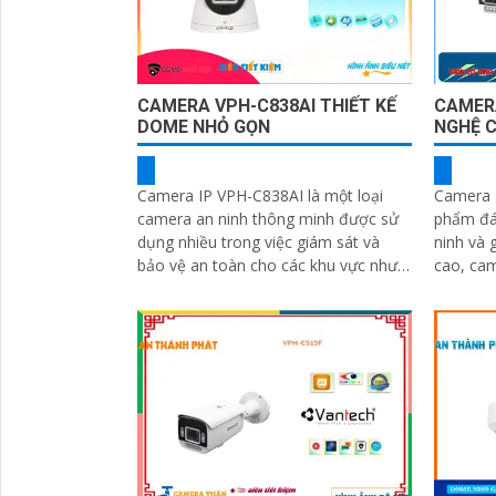
CAMERA VPH-C838AI THIẾT KẾ
CAMER
DOME NHỎ GỌN
NGHỆ 
Camera IP VPH-C838AI là một loại
Camera 
camera an ninh thông minh được sử
phẩm đán
dụng nhiều trong việc giám sát và
ninh và giám sát
bảo vệ an toàn cho các khu vực như
cao, ca
nhà ở, văn phòng, cửa hàng, nhà kho,
dùng qua
trường...