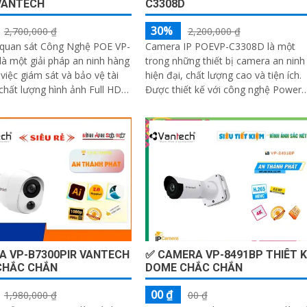
VANTECH
C3308D
30%
2,700,000 ₫
2,200,000 ₫
quan sát Công Nghệ POE VP-
Camera IP POEVP-C3308D là một
à một giải pháp an ninh hàng
trong những thiết bị camera an ninh
việc giám sát và bảo vệ tài
hiện đại, chất lượng cao và tiện ích.
Được thiết kế với công nghệ Power
amera này cung cấp hình ảnh
over Ethernet (POE), cho phép truyề
 chi tiết
dữ...
A VP-B7300PIR VANTECH
✅ CAMERA VP-8491BP THIÊT K
CHẮC CHẮN
DOME CHẮC CHẮN
00 ₫
1,980,000 ₫
00 ₫