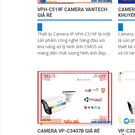
VPH-C519F CAMERA VANTECH
CAMER
GIÁ RẺ
KHUYẾN
Thiết bị Camera IP VPH-C519F là một
Camera 
sản phẩm công nghệ hàng đầu với
là sản p
khả năng xử lý hình ảnh CMOS và
thiết kế
mang đến chất lượng hình ảnh đẹp.
và rõ ràn
Đặc biệt, thiết bị cung cấp khả năng
độ phân 
xem ban đêm với công nghệ hồng
ngoại 25m IP
CAMERA VP-C3407B GIÁ RẺ
VP-C3