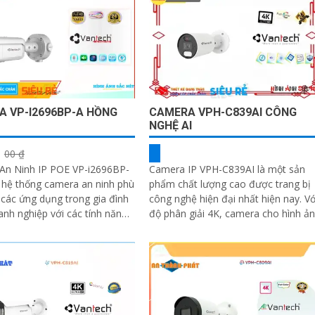
 VP-I2696BP-A HỒNG
CAMERA VPH-C839AI CÔNG
NGHỆ AI
00 ₫
An Ninh IP POE VP-i2696BP-
Camera IP VPH-C839AI là một sản
 hệ thống camera an ninh phù
phẩm chất lượng cao được trang bị
các ứng dụng trong gia đình
công nghệ hiện đại nhất hiện nay. Với
nh nghiệp với các tính năng
độ phân giải 4K, camera cho hình ả
 Camera này được tích hợp...
sắc nét, rõ ràng và chi tiết