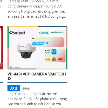
ột
Camera IP POEVP-6032IP là một
o
dòng camera IP chuyên dụng được
sử dụng trong các hệ thống giám sát
an ninh. Camera này hỗ trợ công nghệ
Power over Ethernet (POE), cho phép
a
truyền...
VP-4491VDP CAMERA VANTECH
❂
00 ₫
00 ₫
y
Loại Camera IP POE Sắt Nét VP-
4491VDP là một sản phẩm chất lượng
cao với hình ảnh rõ nét hơn so với