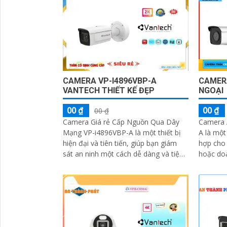
CAMERA VP-I4896VBP-A
CAMERA
VANTECH THIẾT KẾ ĐẸP
NGOẠI
00 ₫
00 ₫
00 ₫
Camera Giá rẻ Cấp Nguồn Qua Dây
Camera 
Mạng VP-i4896VBP-A là một thiết bị
A là một
hiện đại và tiên tiến, giúp bạn giám
hợp cho 
sát an ninh một cách dễ dàng và tiện
hoặc doa
lợi. Với chất lượng hình ảnh sắc nét...
cao cấp.
'