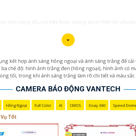
n ninh hàng đầu tại Việt Nam, chúng được thiết kế với côn
 cửa hàng, văn phòng hoặc doanh nghiệp của bạn.
ẩm camera giám sát chất lượng cao như camera IP, camera 
của Vantech được sản xuất theo tiêu chuẩn chất lượng cao,
 dịch vụ tốt và hỗ trợ khách hàng chu đáo. Đội ngũ nhân v
 với nhu cầu và ngân sách của bạn.
ng kết hợp ánh sáng hồng ngoại và ánh sáng trắng để cải t
át an ninh tốt cho ngôi nhà hoặc doanh nghiệp của mình, 
 ba chế độ: hình ảnh trắng đen (hồng ngoại), hình ảnh có 
ng tối, trong khi ánh sáng trắng làm rõ chi tiết và màu sắc
CAMERA BÁO ĐỘNG VANTECH
Hồng Ngoại
Full Color
AI
CMOS
Xoay 360
Speed Dom
 Vụ Tốt