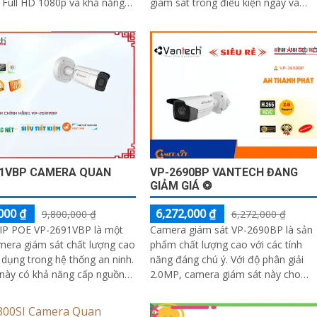
 Full HD 1080p và khả năng
giám sát trong điều kiện ngày và
g ban đêm thông qua công...
đêm. Với độ phân giải 5
91VBP CAMERA QUAN
VP-2690BP VANTECH ĐANG
GIẢM GIÁ ❂
000 ₫
6,272,000 ₫
9,800,000 ₫
6,272,000 ₫
IP POE VP-2691VBP là một
Camera giám sát VP-2690BP là sản
mera giám sát chất lượng cao
phẩm chất lượng cao với các tính
dụng trong hệ thống an ninh.
năng đáng chú ý. Với độ phân giải
này có khả năng cấp nguồn
2.0MP, camera giám sát này cho
 (Power over Ethernet -
phép bạn xem hình ảnh rõ nét cả
úp giảm thiểu việc cắm dây
ngày và đêm