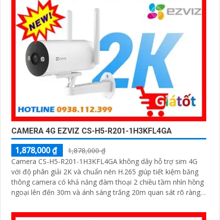
CAMERA 4G EZVIZ CS-H5-R201-1H3KFL4GA
1,878,000 ₫
1,878,000 ₫
Camera CS-H5-R201-1H3KFL4GA không dây hỗ trợ sim 4G
với độ phân giải 2K và chuẩn nén H.265 giúp tiết kiệm băng
thông camera có khả năng đàm thoại 2 chiều tầm nhìn hồng
ngoại lên đến 30m và ánh sáng trắng 20m quan sát rõ ràng
cả ngày lẫn đêm với chuẩn IP67 camera còn tích hợp tính
năng phát hiện thông minh và cảnh báo bằng còi và đèn