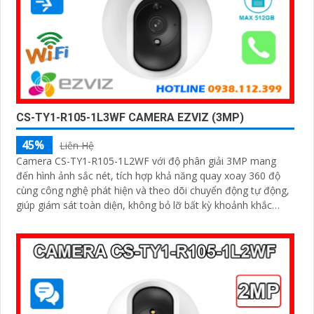
CS-TY1-R105-1L3WF CAMERA EZVIZ (3MP)
45%
Liên Hệ
Camera CS-TY1-R105-1L2WF với độ phân giải 3MP mang
đến hình ảnh sắc nét, tích hợp khả năng quay xoay 360 độ
cùng công nghệ phát hiện và theo dõi chuyển động tự động,
giúp giám sát toàn diện, không bỏ lỡ bất kỳ khoảnh khắc
quan trọng nào. Hỗ trợ đàm thoại hai chiều, tầm nhìn hồng
ngoại lên đến 10m và khe cắm thẻ nhớ dung lượng 512GB,
đây chính là camera tối ưu với mức giá vô cùng hấp dẫn