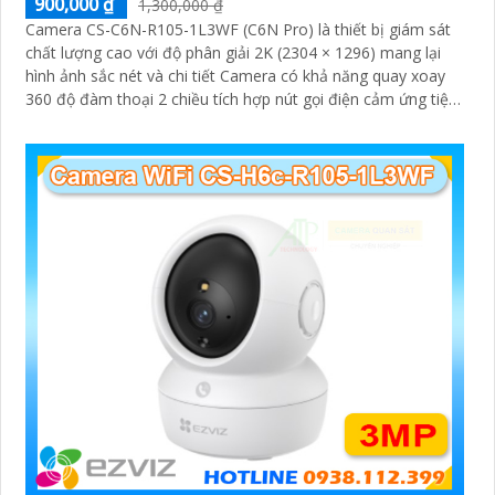
900,000 ₫
1,300,000 ₫
Camera CS-C6N-R105-1L3WF (C6N Pro) là thiết bị giám sát
chất lượng cao với độ phân giải 2K (2304 × 1296) mang lại
hình ảnh sắc nét và chi tiết Camera có khả năng quay xoay
360 độ đàm thoại 2 chiều tích hợp nút gọi điện cảm ứng tiện
lợi giúp bạn dễ dàng tương tác từ xa Ngoài ra camera còn
được trang bị công nghệ phát hiện chuyển động thông minh
tăng cường an ninh cho không gian của bạn. Loại Camera
quan sát Wifi Không Dây CS-C6N-R105-1L3WF 3