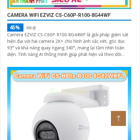
CAMERA WIFI EZVIZ CS-C60P-R100-8G44WF
45%
00 ₫
Camera EZVIZ CS-C60P-R100-8G44WF là giải pháp giám sát
hiện đại với hai camera 2K+ cho hình ảnh sắc nét, góc dọc
93° và khả năng quay ngang 340°, mang lại tầm nhìn toàn
diện. Tính năng AI thông minh giúp phát hiện và theo dõi
người, tích hợp gọi điện hai chiều bằng nút cảm ứng