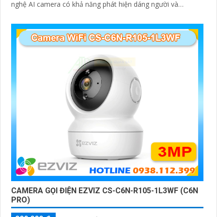
nghệ AI camera có khả năng phát hiện dáng người và
phương tiện báo động khi phát hiện xâm nhập Thiết kế bền
bỉ chống nước IP65 phù hợp lắp đặt trong mọi điều kiện thời
tiết. Camera An Ninh CS-CB5-R100-2F8WFL có khả năng còi
hú, đèn chớp báo động, Wifi Không Dây, chức năng AI deep
learning phân biệt người & phương tiện
CAMERA GỌI ĐIỆN EZVIZ CS-C6N-R105-1L3WF (C6N
PRO)