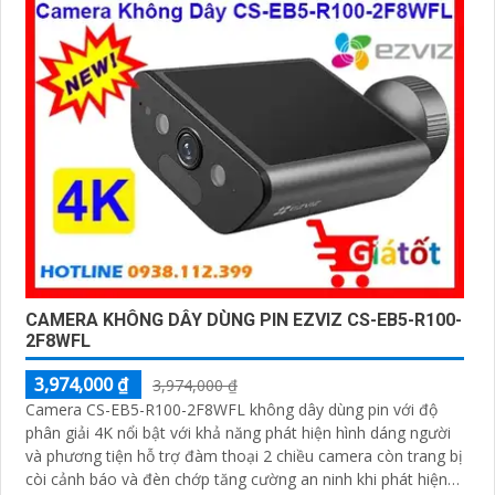
chớp phù hợp cho công trình kho hàng, nhà xưởng công trình
CAMERA KHÔNG DÂY DÙNG PIN EZVIZ CS-EB5-R100-
2F8WFL
3,974,000 ₫
3,974,000 ₫
Camera CS-EB5-R100-2F8WFL không dây dùng pin với độ
phân giải 4K nổi bật với khả năng phát hiện hình dáng người
và phương tiện hỗ trợ đàm thoại 2 chiều camera còn trang bị
còi cảnh báo và đèn chớp tăng cường an ninh khi phát hiện