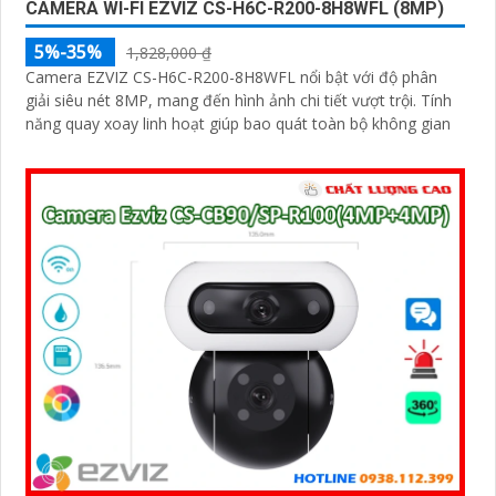
CAMERA WI-FI EZVIZ CS-H6C-R200-8H8WFL (8MP)
5%-35%
1,828,000 ₫
Camera EZVIZ CS-H6C-R200-8H8WFL nổi bật với độ phân
giải siêu nét 8MP, mang đến hình ảnh chi tiết vượt trội. Tính
năng quay xoay linh hoạt giúp bao quát toàn bộ không gian