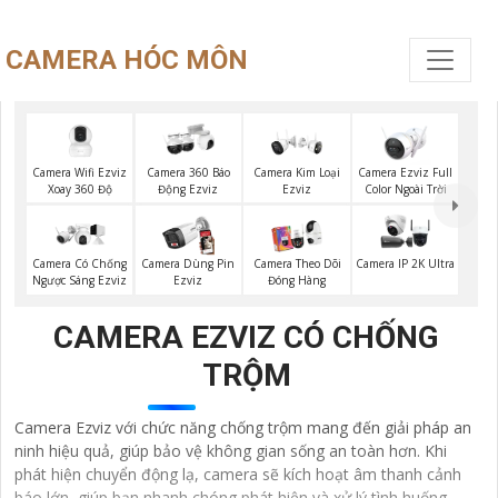
CAMERA HÓC MÔN
Camera Wifi Ezviz
Camera Ezviz Full
Camera 360 Báo
Camera Kim Loại
Xoay 360 Độ
Color Ngoài Trời
Động Ezviz
Ezviz
Camera Có Chống
Camera Dùng Pin
Camera Theo Dõi
Camera IP 2K Ultra
Ngược Sáng Ezviz
Ezviz
Đóng Hàng
CAMERA EZVIZ CÓ CHỐNG
TRỘM
Camera Ezviz với chức năng chống trộm mang đến giải pháp an
ninh hiệu quả, giúp bảo vệ không gian sống an toàn hơn. Khi
phát hiện chuyển động lạ, camera sẽ kích hoạt âm thanh cảnh
báo lớn, giúp bạn nhanh chóng phát hiện và xử lý tình huống.