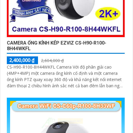
CAMERA ỐNG KÍNH KÉP EZVIZ CS-H90-R100-
8H44WKFL
2,400,000 ₫
2,604,000 ₫
CS-H90-R100-8H44WKFL Camera Với độ phân giải cao
(4MP+4MP) một camera ống kính cố định và một camera
ống kính PTZ quay xoay 360 độ và khả năng kết nối internet
đàm thoại 2 chiều hình ảnh sắc nét cả ban đêm lẫn ban ngày
dễ dàng lắp đặt và sử dụng cho gia đình và văn phòng
Camera an ninh không dây CS-H90-R100-8H44WKFL mang
đến sự an toàn và tiện lợi.