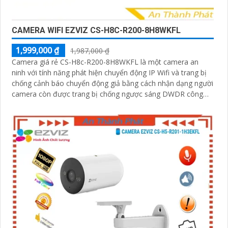
CAMERA WIFI EZVIZ CS-H8C-R200-8H8WKFL
1,999,000 ₫
1,987,000 ₫
Camera giá rẻ CS-H8c-R200-8H8WKFL là một camera an
ninh với tính năng phát hiện chuyển động IP Wifi và trang bị
chống cảnh báo chuyển động giả bằng cách nhận dạng người
camera còn được trang bị chống ngược sáng DWDR công
nghệ giám sát ban đêm Full Color 20m camera có thiết kế
nhỏ gọn xoay 360 độ và có khe cắm thẻ nhớ Micro SD
512GB với khả năng thu âm và phát âm thanh to rõ