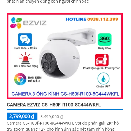
phát hiện chuyển động con người chính xác
CAMERA EZVIZ CS-H80F-R100-8G444WKFL
2,799,000 ₫
3,499,000 ₫
Camera CS-H80f-R100-8G444WKFL với độ phân giải 2K⁺ hỗ
trợ zoom quang 12× cho hình ảnh sắc nét tầm nhìn hồng