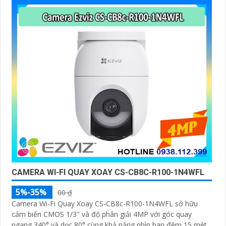
CAMERA WI-FI QUAY XOAY CS-CB8C-R100-1N4WFL
5%-35%
00 ₫
Camera Wi-Fi Quay Xoay CS-CB8c-R100-1N4WFL sở hữu
cảm biến CMOS 1/3" và độ phân giải 4MP với góc quay
ngang 340° và dọc 80° cùng khả năng nhìn ban đêm 15 mét.