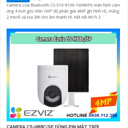
Camera Loa Bluetooth CS-S10-R100-1M4WFK màn hình cảm
ứng 4 inch góc nhìn 100° độ phân giải 4MP ghi hình rõ, mảng
2 micrô và loa 3W cho âm thanh rõ. Kết nối Wi-Fi 2
CAMERA CS-HB8C/SP DÙNG PIN MẶT TRỜI