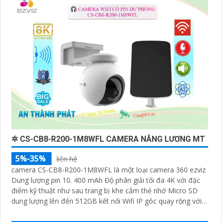
phẩm camera báo động trên thị trường và tự lắp đặt
nếu bạn muốn.
Nếu bạn cần thêm thông tin hoặc muốn để lại thông
tin liên lạc, Từng công trình có thể giúp bạn tìm kiếm
các dịch vụ liên quan đến lắp đặt Camera Báo Động
Chống Trộm.
✲ CS-CB8-R200-1M8WFL CAMERA NĂNG LƯƠNG MT
5%-35%
liên hệ
camera CS-CB8-R200-1M8WFL là một loại camera 360 ezviz
Dung lượng pin 10. 400 mAh Độ phân giải tối đa 4K với đặc
'
điểm kỹ thuật như sau trang bị khe cắm thẻ nhớ Micro SD
dung lượng lên đến 512GB kết nối Wifi IP góc quay rộng với
ống kính 3