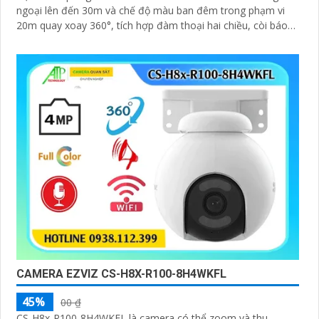
ngoại lên đến 30m và chế độ màu ban đêm trong phạm vi
20m quay xoay 360°, tích hợp đàm thoại hai chiều, còi báo
động và đèn chớp, camera giúp nâng cao an ninh hiệu quả.
Đạt chuẩn IP67 có khả năng chống bụi, nước, đảm bảo hoạt
động ổn định trong mọi điều kiện thời tiết
CAMERA EZVIZ CS-H8X-R100-8H4WKFL
45%
00 ₫
CS-H8x-R100-8H4WKFL là camera có thể zoom và thu