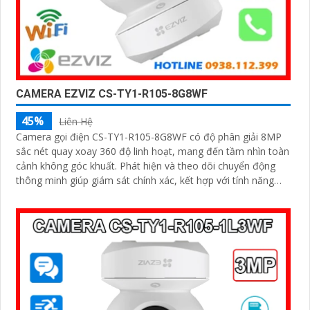
CAMERA EZVIZ CS-TY1-R105-8G8WF
45%
Liên Hệ
Camera gọi điện CS-TY1-R105-8G8WF có độ phân giải 8MP
sắc nét quay xoay 360 độ linh hoạt, mang đến tầm nhìn toàn
cảnh không góc khuất. Phát hiện và theo dõi chuyển động
thông minh giúp giám sát chính xác, kết hợp với tính năng
đàm thoại hai chiều giao tiếp dễ dàng từ xa