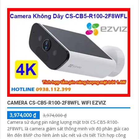
sự xâm nhập camera tích hợp tấm pin năng lượng mặt trời
và pin sạc đạt chuẩn IP65 chống nước và bụi giúp hoạt động
bền bỉ trong mọi điều kiện thời tiết.
CAMERA CS-CB5-R100-2F8WFL WIFI EZVIZ
3,974,000 ₫
3,974,000 ₫
Camera sử dụng pin năng lượng mặt trời CS-CB5-R100-
2F8WFL là camera giám sát thông minh với độ phân giải cao
lên đến 8MP cho hình ảnh sắc nét và chi tiết Tích hợp công