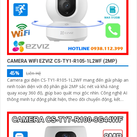
CAMERA WIFI EZVIZ CS-TY1-R105-1L2WF (2MP)
45%
Liên Hệ
Camera gọi điện CS-TY1-R105-1L2WF mang đến giải pháp an
ninh toàn diện với độ phân giải 2MP sắc nét và khả năng
quay xoay 360 độ, giúp bao quát mọi góc nhìn. Công nghệ AI
thông minh tự động phát hiện, theo dõi chuyển động, kết
hợp đàm thoại 2 chiều, giúp bạn giao tiếp dễ dàng từ xa