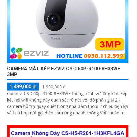
CAMERA MẮT KÉP EZVIZ CS-C60P-R100-8H33WF
3MP
1,499,000 ₫
1,900,000 ₫
Camera CS-C60p-R100-8H33WF thông minh với ống kính kép
kết nối wifi không dây quan sát rõ nét với độ phân giải 2K
camera hỗ trợ quay quét trong nhà đàm thoại 2 chiều tiện lợi
và tích hợp nút gọi điện cảm ứng nhanh chóng Với chuẩn nén
H.265 camera giúp tiết kiệm băng thông và dung lượng lưu
trữ hiệu quả