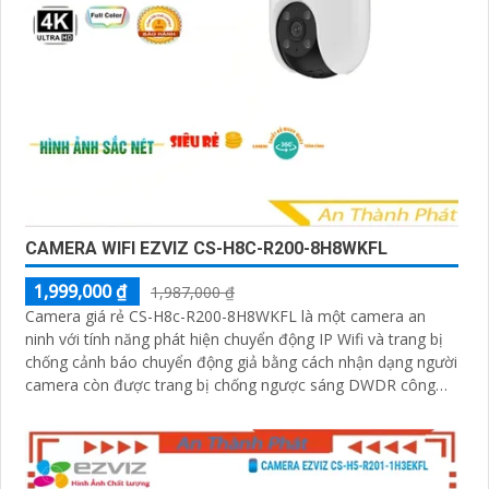
CAMERA WIFI EZVIZ CS-H8C-R200-8H8WKFL
1,999,000 ₫
1,987,000 ₫
Camera giá rẻ CS-H8c-R200-8H8WKFL là một camera an
ninh với tính năng phát hiện chuyển động IP Wifi và trang bị
chống cảnh báo chuyển động giả bằng cách nhận dạng người
camera còn được trang bị chống ngược sáng DWDR công
nghệ giám sát ban đêm Full Color 20m camera có thiết kế
nhỏ gọn xoay 360 độ và có khe cắm thẻ nhớ Micro SD
512GB với khả năng thu âm và phát âm thanh to rõ