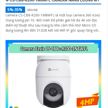
✲ CS-CB8-R200-1M8WFL CAMERA NĂNG LƯƠNG MT
5%-35%
liên hệ
camera CS-CB8-R200-1M8WFL là một loại camera 360 ezviz
Dung lượng pin 10. 400 mAh Độ phân giải tối đa 4K với đặc
điểm kỹ thuật như sau trang bị khe cắm thẻ nhớ Micro SD
dung lượng lên đến 512GB kết nối Wifi IP góc quay rộng với
ống kính 3