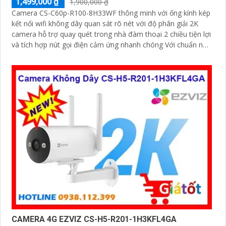
1,499,000 ₫
1,900,000 ₫
Camera CS-C60p-R100-8H33WF thông minh với ống kính kép
kết nối wifi không dây quan sát rõ nét với độ phân giải 2K
camera hỗ trợ quay quét trong nhà đàm thoại 2 chiều tiện lợi
và tích hợp nút gọi điện cảm ứng nhanh chóng Với chuẩn nén
H.265 camera giúp tiết kiệm băng thông và dung lượng lưu
trữ hiệu quả
CAMERA 4G EZVIZ CS-H5-R201-1H3KFL4GA