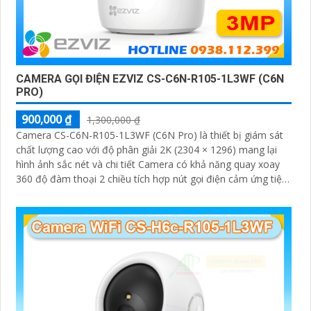
CAMERA GỌI ĐIỆN EZVIZ CS-C6N-R105-1L3WF (C6N
PRO)
900,000 ₫
1,300,000 ₫
Camera CS-C6N-R105-1L3WF (C6N Pro) là thiết bị giám sát
chất lượng cao với độ phân giải 2K (2304 × 1296) mang lại
hình ảnh sắc nét và chi tiết Camera có khả năng quay xoay
360 độ đàm thoại 2 chiều tích hợp nút gọi điện cảm ứng tiện
lợi giúp bạn dễ dàng tương tác từ xa Ngoài ra camera còn
được trang bị công nghệ phát hiện chuyển động thông minh
tăng cường an ninh cho không gian của bạn. Loại Camera
quan sát Wifi Không Dây CS-C6N-R105-1L3WF 3