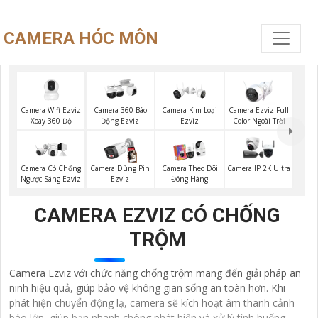
CAMERA HÓC MÔN
Camera Wifi Ezviz
Camera Ezviz Full
Camera 360 Báo
Camera Kim Loại
Xoay 360 Độ
Color Ngoài Trời
Động Ezviz
Ezviz
Camera Có Chống
Camera Dùng Pin
Camera Theo Dõi
Camera IP 2K Ultra
Ngược Sáng Ezviz
Ezviz
Đóng Hàng
CAMERA EZVIZ CÓ CHỐNG
TRỘM
Camera Ezviz với chức năng chống trộm mang đến giải pháp an
ninh hiệu quả, giúp bảo vệ không gian sống an toàn hơn. Khi
phát hiện chuyển động lạ, camera sẽ kích hoạt âm thanh cảnh
báo lớn, giúp bạn nhanh chóng phát hiện và xử lý tình huống.