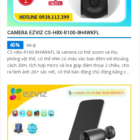
CAMERA EZVIZ CS-H8X-R100-8H4WKFL
45%
00 ₫
CS-H8x-R100-8H4WKFL là camera có thể zoom và thu
phóng vật thể, có thể nhìn có màu vào ban đêm với khoảng
cách 20m, tích hợp micro và loa giúp đàm thoại 2 chiều, cho
ra hình ảnh 2K+ sắc nét, có thể báo động chủ động bằng còi
và đèn