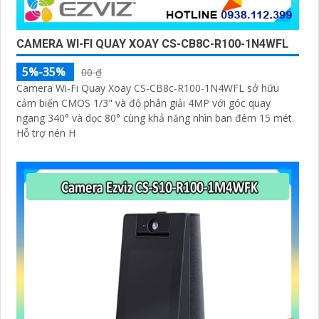
CAMERA WI-FI QUAY XOAY CS-CB8C-R100-1N4WFL
5%-35%
00 ₫
Camera Wi-Fi Quay Xoay CS-CB8c-R100-1N4WFL sở hữu
cảm biến CMOS 1/3" và độ phân giải 4MP với góc quay
ngang 340° và dọc 80° cùng khả năng nhìn ban đêm 15 mét.
Hỗ trợ nén H