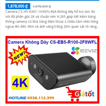
1,878,000 ₫
1,878,000 ₫
Camera CS-H5-R201-1H3KFL4GA không dây hỗ trợ sim 4G
với độ phân giải 2K và chuẩn nén H.265 giúp tiết kiệm băng
thông camera có khả năng đàm thoại 2 chiều tầm nhìn hồng
ngoại lên đến 30m và ánh sáng trắng 20m quan sát rõ ràng
cả ngày lẫn đêm với chuẩn IP67 camera còn tích hợp tính
năng phát hiện thông minh và cảnh báo bằng còi và đèn
chớp phù hợp cho công trình kho hàng, nhà xưởng công trình