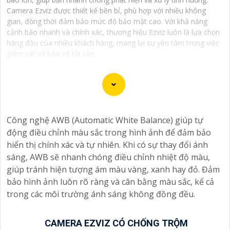
Camera Ezviz được thiết kế bền bỉ, phù hợp với nhiều không
gian, đồng thời đảm bảo mức độ bảo mật cao. Với khả năng
cảnh báo nhanh và chính xác, thương hiệu Ezviz luôn là lựa chọn
hàng đầu của nhiều khách hàng, mang lại sự yên tâm trong việc
giám sát và bảo vệ tài sản.
"Bạn đang tìm kiếm một giải pháp an ninh hiệu quả và
Công nghệ AWB (Automatic White Balance) giúp tự
tiết kiệm? Hãy khám phá Camera Wifi Ezviz - dòng sản
động điều chỉnh màu sắc trong hình ảnh để đảm bảo
phẩm chính hãng với mức giá rất hấp dẫn. Với thiết kế
hiển thị chính xác và tự nhiên. Khi có sự thay đổi ánh
hiện đại, dễ dàng lắp đặt và kết nối thông minh qua
sáng, AWB sẽ nhanh chóng điều chỉnh nhiệt độ màu,
Wifi, Camera Wifi Ezviz sẽ giúp bạn giám sát ngôi nhà
giúp tránh hiện tượng ám màu vàng, xanh hay đỏ. Đảm
hoặc văn phòng mọi lúc mọi nơi chỉ bằng một chiếc
bảo hình ảnh luôn rõ ràng và cân bằng màu sắc, kể cả
điện thoại thông minh.
trong các môi trường ánh sáng không đồng đều.
Không chỉ vậy, sản phẩm cũng mang lại chất lượng
hình ảnh sắc nét và độ phân giải cao, cho phép bạn
theo dõi mọi hoạt động một cách dễ dàng. Đừng bỏ lỡ
CAMERA EZVIZ CÓ CHỐNG TRỘM