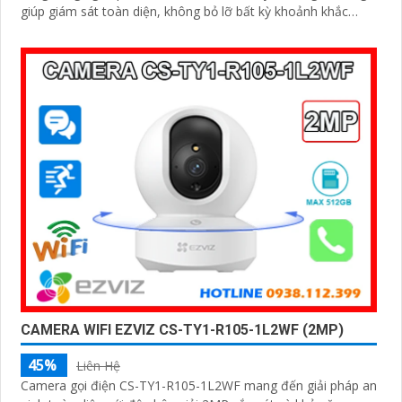
giúp giám sát toàn diện, không bỏ lỡ bất kỳ khoảnh khắc
quan trọng nào. Hỗ trợ đàm thoại hai chiều, tầm nhìn hồng
ngoại lên đến 10m và khe cắm thẻ nhớ dung lượng 512GB,
đây chính là camera tối ưu với mức giá vô cùng hấp dẫn
CAMERA WIFI EZVIZ CS-TY1-R105-1L2WF (2MP)
45%
Liên Hệ
Camera gọi điện CS-TY1-R105-1L2WF mang đến giải pháp an