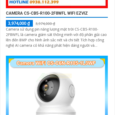
CAMERA CS-CB5-R100-2F8WFL WIFI EZVIZ
3,974,000 ₫
3,974,000 ₫
Camera sử dụng pin năng lượng mặt trời CS-CB5-R100-
2F8WFL là camera giám sát thông minh với độ phân giải cao
lên đến 8MP cho hình ảnh sắc nét và chi tiết Tích hợp công
nghệ AI camera có khả năng phát hiện dáng người và
phương tiện báo động khi phát hiện xâm nhập Thiết kế bền
bỉ chống nước IP65 phù hợp lắp đặt trong mọi điều kiện thời
tiết. Camera An Ninh CS-CB5-R100-2F8WFL có khả năng còi
hú, đèn chớp báo động, Wifi Không Dây, chức năng AI deep
learning phân biệt người & phương tiện