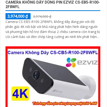
CAMERA KHÔNG DÂY DÙNG PIN EZVIZ CS-EB5-R100-
2F8WFL
3,974,000 ₫
3,974,000 ₫
Camera CS-EB5-R100-2F8WFL không dây dùng pin với độ
phân giải 4K nổi bật với khả năng phát hiện hình dáng người
và phương tiện hỗ trợ đàm thoại 2 chiều camera còn trang bị
còi cảnh báo và đèn chớp tăng cường an ninh khi phát hiện
sự xâm nhập camera tích hợp tấm pin năng lượng mặt trời
và pin sạc đạt chuẩn IP65 chống nước và bụi giúp hoạt động
bền bỉ trong mọi điều kiện thời tiết.