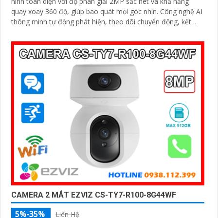
ninh toàn diện với độ phân giải 2MP sắc nét và khả năng
quay xoay 360 độ, giúp bao quát mọi góc nhìn. Công nghệ AI
thông minh tự động phát hiện, theo dõi chuyển động, kết
hợp đàm thoại 2 chiều, giúp bạn giao tiếp dễ dàng từ xa
CAMERA 2 MẮT EZVIZ CS-TY7-R100-8G44WF
5%-35%
Liên Hệ