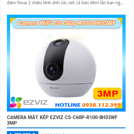
đàm thoại 2 chiều hình ảnh sắc nét cả ban đêm lẫn ban ngày
dễ dàng lắp đặt và sử dụng cho gia đình và văn phòng
Camera an ninh không dây CS-H90-R100-8H44WKFL mang
đến sự an toàn và tiện lợi.
CAMERA MẮT KÉP EZVIZ CS-C60P-R100-8H33WF
3MP