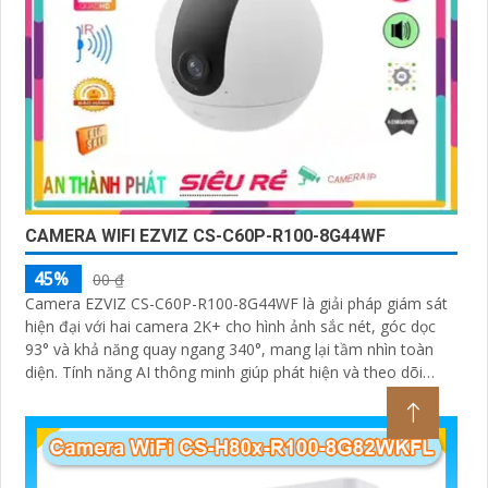
CAMERA WIFI EZVIZ CS-C60P-R100-8G44WF
45%
00 ₫
Camera EZVIZ CS-C60P-R100-8G44WF là giải pháp giám sát
hiện đại với hai camera 2K+ cho hình ảnh sắc nét, góc dọc
93° và khả năng quay ngang 340°, mang lại tầm nhìn toàn
diện. Tính năng AI thông minh giúp phát hiện và theo dõi
người, tích hợp gọi điện hai chiều bằng nút cảm ứng