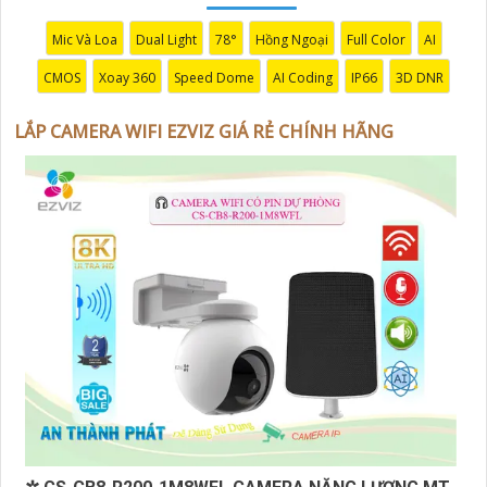
cơ hội sở hữu Camera Wifi Ezviz giá rẻ chính hãng để
bảo vệ tài sản và gia đình của bạn ngay hôm nay!"
Mic Và Loa
Dual Light
78°
Hồng Ngoại
Full Color
AI
Hy vọng đoạn văn trên sẽ giúp bạn trong việc giới
CMOS
Xoay 360
Speed Dome
AI Coding
IP66
3D DNR
thiệu sản phẩm Camera Wifi Ezviz.
LẮP CAMERA WIFI EZVIZ GIÁ RẺ CHÍNH HÃNG
'