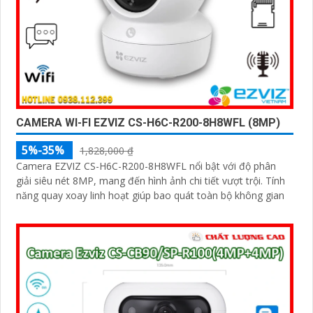
CAMERA WI-FI EZVIZ CS-H6C-R200-8H8WFL (8MP)
5%-35%
1,828,000 ₫
Camera EZVIZ CS-H6C-R200-8H8WFL nổi bật với độ phân
giải siêu nét 8MP, mang đến hình ảnh chi tiết vượt trội. Tính
năng quay xoay linh hoạt giúp bao quát toàn bộ không gian