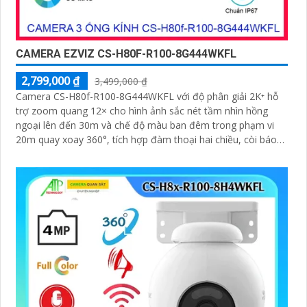
CAMERA EZVIZ CS-H80F-R100-8G444WKFL
2,799,000 ₫
3,499,000 ₫
Camera CS-H80f-R100-8G444WKFL với độ phân giải 2K⁺ hỗ
trợ zoom quang 12× cho hình ảnh sắc nét tầm nhìn hồng
ngoại lên đến 30m và chế độ màu ban đêm trong phạm vi
20m quay xoay 360°, tích hợp đàm thoại hai chiều, còi báo
động và đèn chớp, camera giúp nâng cao an ninh hiệu quả.
Đạt chuẩn IP67 có khả năng chống bụi, nước, đảm bảo hoạt
động ổn định trong mọi điều kiện thời tiết