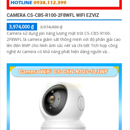
CAMERA CS-CB5-R100-2F8WFL WIFI EZVIZ
3,974,000 ₫
3,974,000 ₫
Camera sử dụng pin năng lượng mặt trời CS-CB5-R100-
2F8WFL là camera giám sát thông minh với độ phân giải cao
lên đến 8MP cho hình ảnh sắc nét và chi tiết Tích hợp công
nghệ AI camera có khả năng phát hiện dáng người và
phương tiện báo động khi phát hiện xâm nhập Thiết kế bền
bỉ chống nước IP65 phù hợp lắp đặt trong mọi điều kiện thời
tiết. Camera An Ninh CS-CB5-R100-2F8WFL có khả năng còi
hú, đèn chớp báo động, Wifi Không Dây, chức năng AI deep
learning phân biệt người & phương tiện