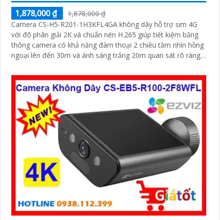
1,878,000 ₫
1,878,000 ₫
Camera CS-H5-R201-1H3KFL4GA không dây hỗ trợ sim 4G
với độ phân giải 2K và chuẩn nén H.265 giúp tiết kiệm băng
thông camera có khả năng đàm thoại 2 chiều tầm nhìn hồng
ngoại lên đến 30m và ánh sáng trắng 20m quan sát rõ ràng
cả ngày lẫn đêm với chuẩn IP67 camera còn tích hợp tính
năng phát hiện thông minh và cảnh báo bằng còi và đèn
chớp phù hợp cho công trình kho hàng, nhà xưởng công trình