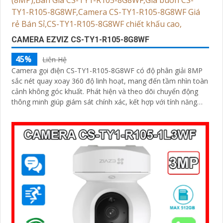
CAMERA EZVIZ CS-TY1-R105-8G8WF
45%
Liên Hệ
Camera gọi điện CS-TY1-R105-8G8WF có độ phân giải 8MP
sắc nét quay xoay 360 độ linh hoạt, mang đến tầm nhìn toàn
cảnh không góc khuất. Phát hiện và theo dõi chuyển động
thông minh giúp giám sát chính xác, kết hợp với tính năng
đàm thoại hai chiều giao tiếp dễ dàng từ xa