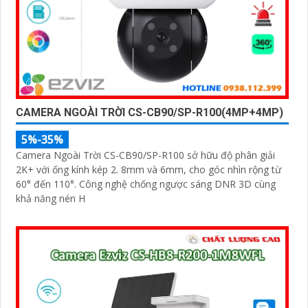
CAMERA NGOÀI TRỜI CS-CB90/SP-R100(4MP+4MP)
5%-35%
Camera Ngoài Trời CS-CB90/SP-R100 sở hữu độ phân giải
2K+ với ống kính kép 2. 8mm và 6mm, cho góc nhìn rộng từ
60° đến 110°. Công nghệ chống ngược sáng DNR 3D cùng
khả năng nén H