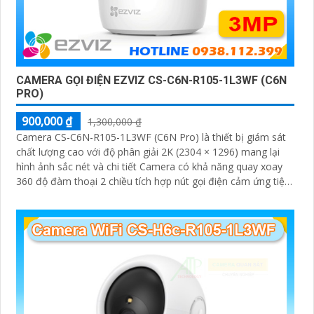
CAMERA GỌI ĐIỆN EZVIZ CS-C6N-R105-1L3WF (C6N
PRO)
900,000 ₫
1,300,000 ₫
Camera CS-C6N-R105-1L3WF (C6N Pro) là thiết bị giám sát
chất lượng cao với độ phân giải 2K (2304 × 1296) mang lại
hình ảnh sắc nét và chi tiết Camera có khả năng quay xoay
360 độ đàm thoại 2 chiều tích hợp nút gọi điện cảm ứng tiện
lợi giúp bạn dễ dàng tương tác từ xa Ngoài ra camera còn
được trang bị công nghệ phát hiện chuyển động thông minh
tăng cường an ninh cho không gian của bạn. Loại Camera
quan sát Wifi Không Dây CS-C6N-R105-1L3WF 3