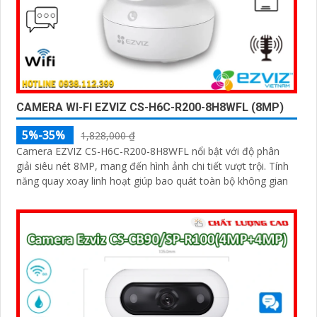
CAMERA WI-FI EZVIZ CS-H6C-R200-8H8WFL (8MP)
5%-35%
1,828,000 ₫
Camera EZVIZ CS-H6C-R200-8H8WFL nổi bật với độ phân
giải siêu nét 8MP, mang đến hình ảnh chi tiết vượt trội. Tính
năng quay xoay linh hoạt giúp bao quát toàn bộ không gian