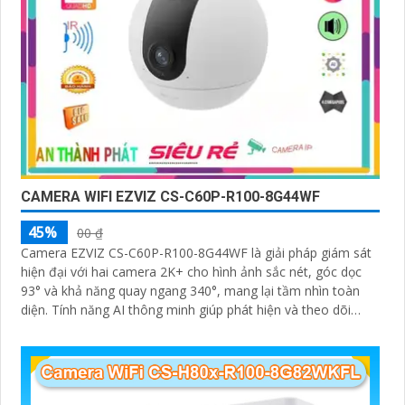
CAMERA WIFI EZVIZ CS-C60P-R100-8G44WF
45%
00 ₫
Camera EZVIZ CS-C60P-R100-8G44WF là giải pháp giám sát
hiện đại với hai camera 2K+ cho hình ảnh sắc nét, góc dọc
93° và khả năng quay ngang 340°, mang lại tầm nhìn toàn
diện. Tính năng AI thông minh giúp phát hiện và theo dõi
người, tích hợp gọi điện hai chiều bằng nút cảm ứng