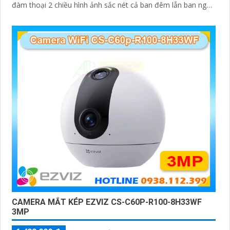
đàm thoại 2 chiều hình ảnh sắc nét cả ban đêm lẫn ban ngày
dễ dàng lắp đặt và sử dụng cho gia đình và văn phòng
Camera an ninh không dây CS-H90-R100-8H44WKFL mang
đến sự an toàn và tiện lợi.
CAMERA MẮT KÉP EZVIZ CS-C60P-R100-8H33WF
3MP