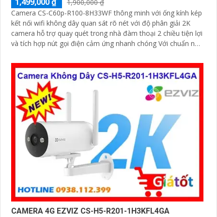
1,499,000 ₫
1,900,000 ₫
Camera CS-C60p-R100-8H33WF thông minh với ống kính kép
kết nối wifi không dây quan sát rõ nét với độ phân giải 2K
camera hỗ trợ quay quét trong nhà đàm thoại 2 chiều tiện lợi
và tích hợp nút gọi điện cảm ứng nhanh chóng Với chuẩn nén
H.265 camera giúp tiết kiệm băng thông và dung lượng lưu
trữ hiệu quả
CAMERA 4G EZVIZ CS-H5-R201-1H3KFL4GA