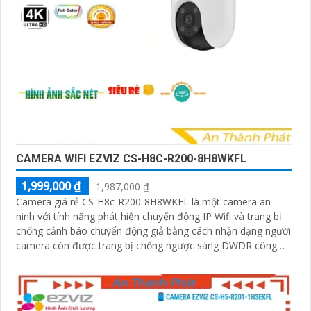
CAMERA WIFI EZVIZ CS-H8C-R200-8H8WKFL
1,999,000 ₫
1,987,000 ₫
Camera giá rẻ CS-H8c-R200-8H8WKFL là một camera an
ninh với tính năng phát hiện chuyển động IP Wifi và trang bị
chống cảnh báo chuyển động giả bằng cách nhận dạng người
camera còn được trang bị chống ngược sáng DWDR công
nghệ giám sát ban đêm Full Color 20m camera có thiết kế
nhỏ gọn xoay 360 độ và có khe cắm thẻ nhớ Micro SD
512GB với khả năng thu âm và phát âm thanh to rõ