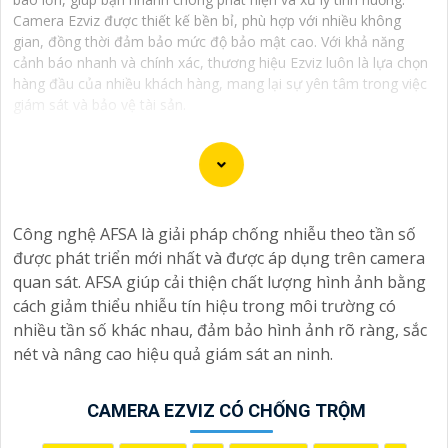
Camera Ezviz được thiết kế bền bỉ, phù hợp với nhiều không
gian, đồng thời đảm bảo mức độ bảo mật cao. Với khả năng
cảnh báo nhanh và chính xác, thương hiệu Ezviz luôn là lựa chọn
hàng đầu của nhiều khách hàng, mang lại sự yên tâm trong việc
giám sát và bảo vệ tài sản.
Dịch vụ cài đặt Camera Báo Động Chống Trộm là một
Công nghệ AFSA là giải pháp chống nhiễu theo tần số
giải pháp hiệu quả để bảo vệ tài sản và nhà ở của bạn.
được phát triển mới nhất và được áp dụng trên camera
Camera báo động chống trộm giúp bạn theo dõi và ghi
quan sát. AFSA giúp cải thiện chất lượng hình ảnh bằng
lại hình ảnh, cung cấp cảnh báo ngay khi phát hiện sự
cách giảm thiểu nhiễu tín hiệu trong môi trường có
xâm nhập hoặc hành vi đáng ngờ trong không gian
nhiều tần số khác nhau, đảm bảo hình ảnh rõ ràng, sắc
được giám sát.
nét và nâng cao hiệu quả giám sát an ninh.
Nếu bạn quan tâm đến việc lắp đặt Camera Báo Động
Chống Trộm, bạn có thể liên hệ với các công ty cung
cấp dịch vụ lắp đặt camera hoặc công ty an ninh chuyên
CAMERA EZVIZ CÓ CHỐNG TRỘM
nghiệp địa phương. Bạn cũng có thể tìm hiểu về các sản