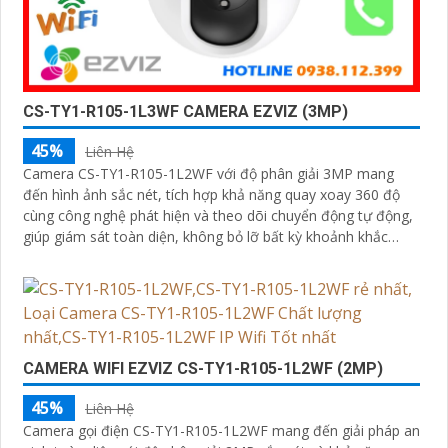
CS-TY1-R105-1L3WF CAMERA EZVIZ (3MP)
45%
Liên Hệ
Camera CS-TY1-R105-1L2WF với độ phân giải 3MP mang
đến hình ảnh sắc nét, tích hợp khả năng quay xoay 360 độ
cùng công nghệ phát hiện và theo dõi chuyển động tự động,
giúp giám sát toàn diện, không bỏ lỡ bất kỳ khoảnh khắc
quan trọng nào. Hỗ trợ đàm thoại hai chiều, tầm nhìn hồng
ngoại lên đến 10m và khe cắm thẻ nhớ dung lượng 512GB,
đây chính là camera tối ưu với mức giá vô cùng hấp dẫn
CAMERA WIFI EZVIZ CS-TY1-R105-1L2WF (2MP)
45%
Liên Hệ
Camera gọi điện CS-TY1-R105-1L2WF mang đến giải pháp an