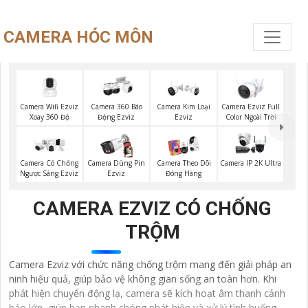
CAMERA HÓC MÔN
Camera Wifi Ezviz
Camera Ezviz Full
Camera 360 Báo
Camera Kim Loại
Xoay 360 Độ
Color Ngoài Trời
Động Ezviz
Ezviz
Camera Có Chống
Camera Dùng Pin
Camera Theo Dõi
Camera IP 2K Ultra
Ngược Sáng Ezviz
Ezviz
Đóng Hàng
CAMERA EZVIZ CÓ CHỐNG
TRỘM
Camera Ezviz với chức năng chống trộm mang đến giải pháp an
ninh hiệu quả, giúp bảo vệ không gian sống an toàn hơn. Khi
phát hiện chuyển động lạ, camera sẽ kích hoạt âm thanh cảnh
báo lớn, giúp bạn nhanh chóng phát hiện và xử lý tình huống.