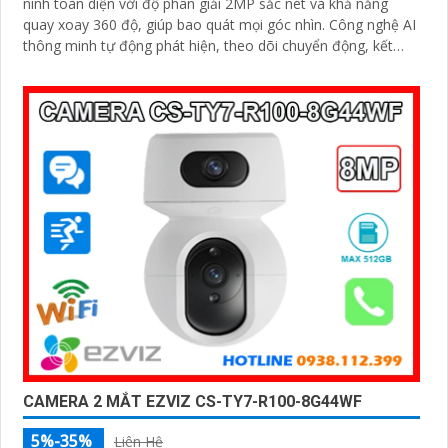
ninh toàn diện với độ phân giải 2MP sắc nét và khả năng
quay xoay 360 độ, giúp bao quát mọi góc nhìn. Công nghệ AI
thông minh tự động phát hiện, theo dõi chuyển động, kết
hợp đàm thoại 2 chiều, giúp bạn giao tiếp dễ dàng từ xa
CAMERA 2 MẮT EZVIZ CS-TY7-R100-8G44WF
5%-35%
Liên Hệ