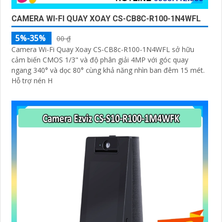
CAMERA WI-FI QUAY XOAY CS-CB8C-R100-1N4WFL
5%-35%
00 ₫
Camera Wi-Fi Quay Xoay CS-CB8c-R100-1N4WFL sở hữu
cảm biến CMOS 1/3" và độ phân giải 4MP với góc quay
ngang 340° và dọc 80° cùng khả năng nhìn ban đêm 15 mét.
Hỗ trợ nén H