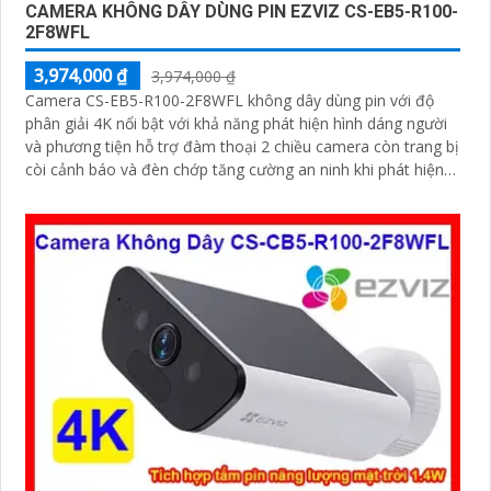
CAMERA KHÔNG DÂY DÙNG PIN EZVIZ CS-EB5-R100-
2F8WFL
3,974,000 ₫
3,974,000 ₫
Camera CS-EB5-R100-2F8WFL không dây dùng pin với độ
phân giải 4K nổi bật với khả năng phát hiện hình dáng người
và phương tiện hỗ trợ đàm thoại 2 chiều camera còn trang bị
còi cảnh báo và đèn chớp tăng cường an ninh khi phát hiện
sự xâm nhập camera tích hợp tấm pin năng lượng mặt trời
và pin sạc đạt chuẩn IP65 chống nước và bụi giúp hoạt động
bền bỉ trong mọi điều kiện thời tiết.