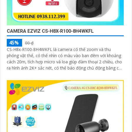
CAMERA EZVIZ CS-H8X-R100-8H4WKFL
45%
00 ₫
CS-H8x-R100-8H4WKFL là camera có thể zoom và thu
phóng vật thể, có thể nhìn có màu vào ban đêm với khoảng
cách 20m, tích hợp micro và loa giúp đàm thoại 2 chiều, cho
ra hình ảnh 2K+ sắc nét, có thể báo động chủ động bằng còi
và đèn