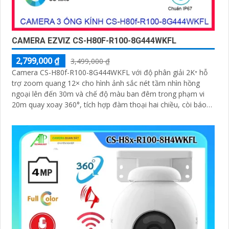
CAMERA EZVIZ CS-H80F-R100-8G444WKFL
2,799,000 ₫
3,499,000 ₫
Camera CS-H80f-R100-8G444WKFL với độ phân giải 2K⁺ hỗ
trợ zoom quang 12× cho hình ảnh sắc nét tầm nhìn hồng
ngoại lên đến 30m và chế độ màu ban đêm trong phạm vi
20m quay xoay 360°, tích hợp đàm thoại hai chiều, còi báo
động và đèn chớp, camera giúp nâng cao an ninh hiệu quả.
Đạt chuẩn IP67 có khả năng chống bụi, nước, đảm bảo hoạt
động ổn định trong mọi điều kiện thời tiết