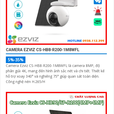
CAMERA EZVIZ CS-HB8-R200-1M8WFL
5%-35%
Camera Ezviz CS-HB8-R200-1M8WFL là camera 8MP, độ
phân giải 4K, mang đến hình ảnh sắc nét và chi tiết. Thiết kế
hỗ trợ xoay 340° và nghiêng 75° giúp quan sát toàn diện.
Công nghệ nén H.265/H