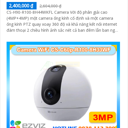
2,400,000 ₫
2,604,000 ₫
CS-H90-R100-8H44WKFL Camera Với độ phân giải cao
(4MP+4MP) một camera ống kính cố định và một camera
ống kính PTZ quay xoay 360 độ và khả năng kết nối internet
đàm thoại 2 chiều hình ảnh sắc nét cả ban đêm lẫn ban ngày
dễ dàng lắp đặt và sử dụng cho gia đình và văn phòng
Camera an ninh không dây CS-H90-R100-8H44WKFL mang
đến sự an toàn và tiện lợi.