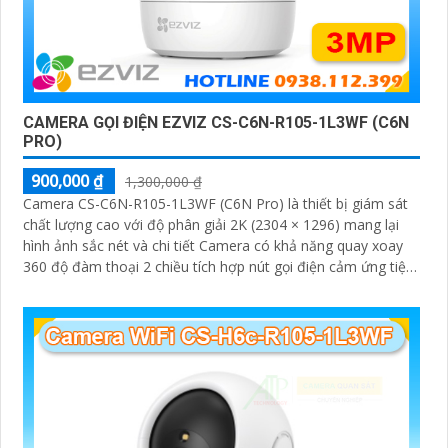
CAMERA GỌI ĐIỆN EZVIZ CS-C6N-R105-1L3WF (C6N
PRO)
900,000 ₫
1,300,000 ₫
Camera CS-C6N-R105-1L3WF (C6N Pro) là thiết bị giám sát
chất lượng cao với độ phân giải 2K (2304 × 1296) mang lại
hình ảnh sắc nét và chi tiết Camera có khả năng quay xoay
360 độ đàm thoại 2 chiều tích hợp nút gọi điện cảm ứng tiện
lợi giúp bạn dễ dàng tương tác từ xa Ngoài ra camera còn
được trang bị công nghệ phát hiện chuyển động thông minh
tăng cường an ninh cho không gian của bạn. Loại Camera
quan sát Wifi Không Dây CS-C6N-R105-1L3WF 3