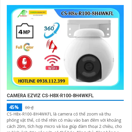
Đạt chuẩn IP67 có khả năng chống bụi, nước, đảm bảo hoạt
động ổn định trong mọi điều kiện thời tiết
CAMERA EZVIZ CS-H8X-R100-8H4WKFL
45%
00 ₫
CS-H8x-R100-8H4WKFL là camera có thể zoom và thu
phóng vật thể, có thể nhìn có màu vào ban đêm với khoảng
cách 20m, tích hợp micro và loa giúp đàm thoại 2 chiều, cho