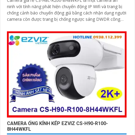
Camera giá rẻ CS-H8c-R200-8H8WKFL là một camera an
ninh với tính năng phát hiện chuyển động IP Wifi và trang bị
chống cảnh báo chuyển động giả bằng cách nhận dạng người
camera còn được trang bị chống ngược sáng DWDR công
nghệ giám sát ban đêm Full Color 20m camera có thiết kế
nhỏ gọn xoay 360 độ và có khe cắm thẻ nhớ Micro SD
512GB với khả năng thu âm và phát âm thanh to rõ
CAMERA ỐNG KÍNH KÉP EZVIZ CS-H90-R100-
8H44WKFL