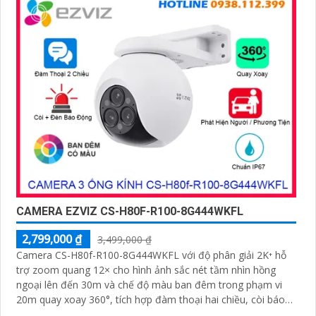
CAMERA EZVIZ CS-H80F-R100-8G444WKFL
2,799,000 ₫
3,499,000 ₫
Camera CS-H80f-R100-8G444WKFL với độ phân giải 2K⁺ hỗ
trợ zoom quang 12× cho hình ảnh sắc nét tầm nhìn hồng
ngoại lên đến 30m và chế độ màu ban đêm trong phạm vi
20m quay xoay 360°, tích hợp đàm thoại hai chiều, còi báo
động và đèn chớp, camera giúp nâng cao an ninh hiệu quả.