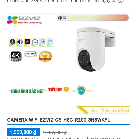
ra hình ảnh 2K+ sắc nét, có thể báo động chủ động bằng còi
và đèn
CAMERA WIFI EZVIZ CS-H8C-R200-8H8WKFL
1,999,000 ₫
1,987,000 ₫