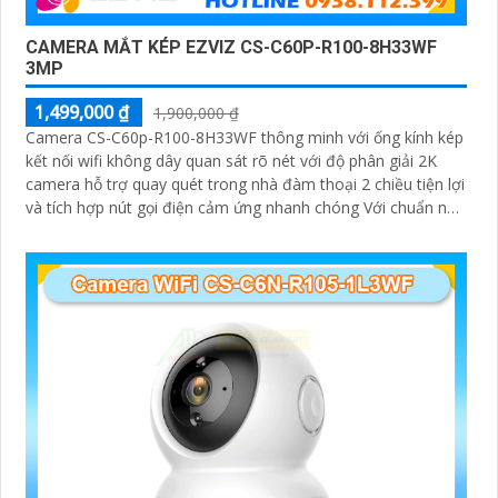
CAMERA MẮT KÉP EZVIZ CS-C60P-R100-8H33WF
3MP
1,499,000 ₫
1,900,000 ₫
Camera CS-C60p-R100-8H33WF thông minh với ống kính kép
kết nối wifi không dây quan sát rõ nét với độ phân giải 2K
camera hỗ trợ quay quét trong nhà đàm thoại 2 chiều tiện lợi
và tích hợp nút gọi điện cảm ứng nhanh chóng Với chuẩn nén
H.265 camera giúp tiết kiệm băng thông và dung lượng lưu
trữ hiệu quả