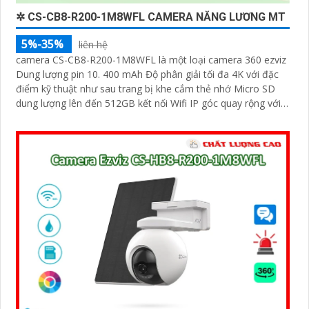
✲ CS-CB8-R200-1M8WFL CAMERA NĂNG LƯƠNG MT
5%-35%
liên hệ
camera CS-CB8-R200-1M8WFL là một loại camera 360 ezviz
Dung lượng pin 10. 400 mAh Độ phân giải tối đa 4K với đặc
điểm kỹ thuật như sau trang bị khe cắm thẻ nhớ Micro SD
dung lượng lên đến 512GB kết nối Wifi IP góc quay rộng với
ống kính 3