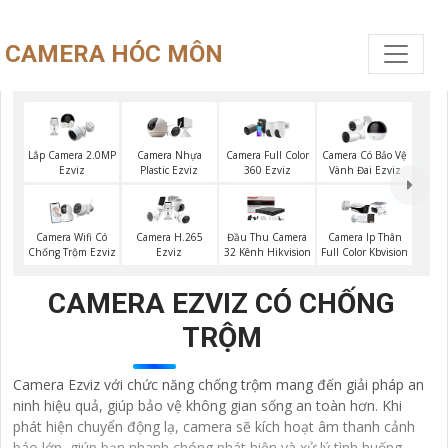
CAMERA HÓC MÔN
Lắp Camera 2.0MP
Camera Nhựa
Camera Full Color
Camera Có Bảo Vệ
Ezviz
Plastic Ezviz
360 Ezviz
Vành Đai Ezviz
Camera Wifi Có
Camera H.265
Đầu Thu Camera
Camera Ip Thân
Chống Trộm Ezviz
Ezviz
32 Kênh Hikvision
Full Color Kbvision
CAMERA EZVIZ CÓ CHỐNG
TRỘM
Camera Ezviz với chức năng chống trộm mang đến giải pháp an
ninh hiệu quả, giúp bảo vệ không gian sống an toàn hơn. Khi
phát hiện chuyển động lạ, camera sẽ kích hoạt âm thanh cảnh
báo lớn, giúp bạn nhanh chóng phát hiện và xử lý tình huống.