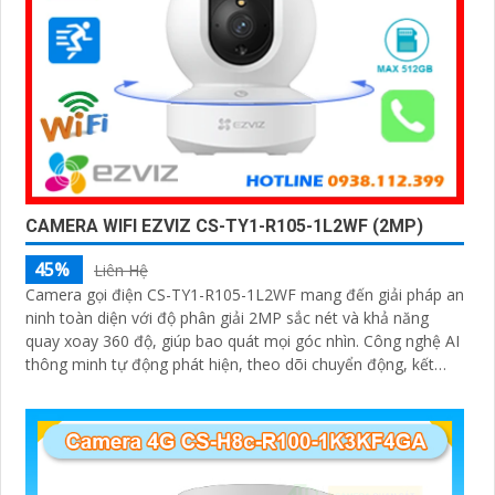
CAMERA WIFI EZVIZ CS-TY1-R105-1L2WF (2MP)
45%
Liên Hệ
Camera gọi điện CS-TY1-R105-1L2WF mang đến giải pháp an
ninh toàn diện với độ phân giải 2MP sắc nét và khả năng
quay xoay 360 độ, giúp bao quát mọi góc nhìn. Công nghệ AI
thông minh tự động phát hiện, theo dõi chuyển động, kết
hợp đàm thoại 2 chiều, giúp bạn giao tiếp dễ dàng từ xa