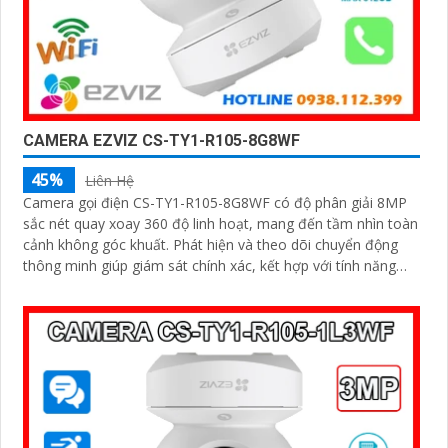
CAMERA EZVIZ CS-TY1-R105-8G8WF
45%
Liên Hệ
Camera gọi điện CS-TY1-R105-8G8WF có độ phân giải 8MP
sắc nét quay xoay 360 độ linh hoạt, mang đến tầm nhìn toàn
cảnh không góc khuất. Phát hiện và theo dõi chuyển động
thông minh giúp giám sát chính xác, kết hợp với tính năng
đàm thoại hai chiều giao tiếp dễ dàng từ xa