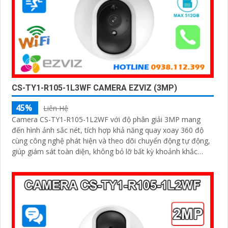
CS-TY1-R105-1L3WF CAMERA EZVIZ (3MP)
45%
Liên Hệ
Camera CS-TY1-R105-1L2WF với độ phân giải 3MP mang
đến hình ảnh sắc nét, tích hợp khả năng quay xoay 360 độ
cùng công nghệ phát hiện và theo dõi chuyển động tự động,
giúp giám sát toàn diện, không bỏ lỡ bất kỳ khoảnh khắc
quan trọng nào. Hỗ trợ đàm thoại hai chiều, tầm nhìn hồng
ngoại lên đến 10m và khe cắm thẻ nhớ dung lượng 512GB,
đây chính là camera tối ưu với mức giá vô cùng hấp dẫn