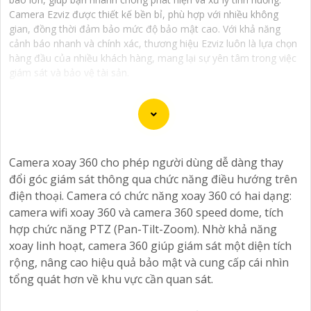
Camera Ezviz được thiết kế bền bỉ, phù hợp với nhiều không
gian, đồng thời đảm bảo mức độ bảo mật cao. Với khả năng
cảnh báo nhanh và chính xác, thương hiệu Ezviz luôn là lựa chọn
hàng đầu của nhiều khách hàng, mang lại sự yên tâm trong việc
giám sát và bảo vệ tài sản.
Dịch vụ cài đặt Camera Báo Động Chống Trộm là một
Camera xoay 360 cho phép người dùng dễ dàng thay
giải pháp hiệu quả để bảo vệ tài sản và nhà ở của bạn.
đổi góc giám sát thông qua chức năng điều hướng trên
Camera báo động chống trộm giúp bạn theo dõi và ghi
điện thoại. Camera có chức năng xoay 360 có hai dạng:
lại hình ảnh, cung cấp cảnh báo ngay khi phát hiện sự
camera wifi xoay 360 và camera 360 speed dome, tích
xâm nhập hoặc hành vi đáng ngờ trong không gian
hợp chức năng PTZ (Pan-Tilt-Zoom). Nhờ khả năng
được giám sát.
xoay linh hoạt, camera 360 giúp giám sát một diện tích
Nếu bạn quan tâm đến việc lắp đặt Camera Báo Động
rộng, nâng cao hiệu quả bảo mật và cung cấp cái nhìn
Chống Trộm, bạn có thể liên hệ với các công ty cung
tổng quát hơn về khu vực cần quan sát.
cấp dịch vụ lắp đặt camera hoặc công ty an ninh chuyên
nghiệp địa phương. Bạn cũng có thể tìm hiểu về các sản