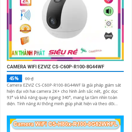
CAMERA WIFI EZVIZ CS-C60P-R100-8G44WF
45%
00 ₫
Camera EZVIZ CS-C60P-R100-8G44WF là giải pháp giám sát
hiện đại với hai camera 2K+ cho hình ảnh sắc nét, góc dọc
93° và khả năng quay ngang 340°, mang lại tầm nhìn toàn
diện. Tính năng AI thông minh giúp phát hiện và theo dõi
người, tích hợp gọi điện hai chiều bằng nút cảm ứng