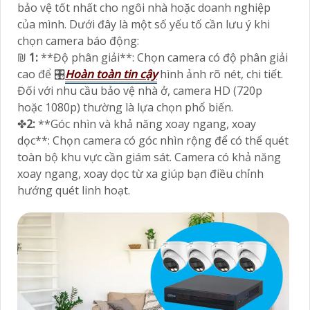
bảo vệ tốt nhất cho ngôi nhà hoặc doanh nghiệp
của mình. Dưới đây là một số yếu tố cần lưu ý khi
chọn camera báo động:
₪
1:
**Độ phân giải**: Chọn camera có độ phân giải
cao để 🎛
Hoàn toàn tin cậy
hình ảnh rõ nét, chi tiết.
Đối với nhu cầu bảo vệ nhà ở, camera HD (720p
hoặc 1080p) thường là lựa chọn phổ biến.
✤
2:
**Góc nhìn và khả năng xoay ngang, xoay
dọc**: Chọn camera có góc nhìn rộng để có thể quét
toàn bộ khu vực cần giám sát. Camera có khả năng
xoay ngang, xoay dọc từ xa giúp bạn điều chỉnh
hướng quét linh hoạt.