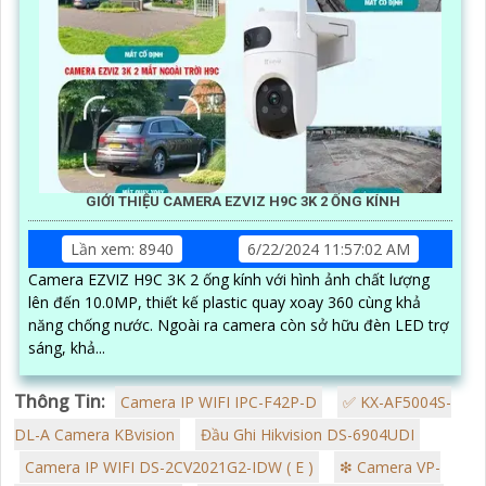
GIỚI THIỆU CAMERA EZVIZ H9C 3K 2 ỐNG KÍNH
Lần xem: 8940
6/22/2024 11:57:02 AM
Camera EZVIZ H9C 3K 2 ống kính với hình ảnh chất lượng
lên đến 10.0MP, thiết kế plastic quay xoay 360 cùng khả
năng chống nước. Ngoài ra camera còn sở hữu đèn LED trợ
sáng, khả...
Thông Tin:
Camera IP WIFI IPC-F42P-D
✅ KX-AF5004S-
DL-A Camera KBvision
Đầu Ghi Hikvision DS-6904UDI
Camera IP WIFI DS-2CV2021G2-IDW ( E )
❇ Camera VP-