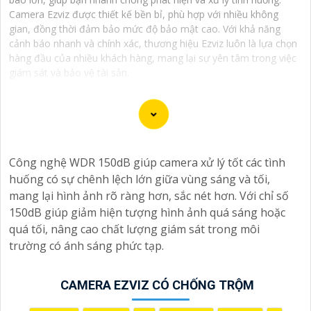
Camera Ezviz được thiết kế bền bỉ, phù hợp với nhiều không
gian, đồng thời đảm bảo mức độ bảo mật cao. Với khả năng
cảnh báo nhanh và chính xác, thương hiệu Ezviz luôn là lựa chọn
hàng đầu của nhiều khách hàng, mang lại sự yên tâm trong việc
giám sát và bảo vệ tài sản.
Dịch vụ cài đặt Camera Báo Động Chống Trộm là một
Công nghệ WDR 150dB giúp camera xử lý tốt các tình
giải pháp hiệu quả để bảo vệ tài sản và nhà ở của bạn.
huống có sự chênh lệch lớn giữa vùng sáng và tối,
Camera báo động chống trộm giúp bạn theo dõi và ghi
mang lại hình ảnh rõ ràng hơn, sắc nét hơn. Với chỉ số
lại hình ảnh, cung cấp cảnh báo ngay khi phát hiện sự
150dB giúp giảm hiện tượng hình ảnh quá sáng hoặc
xâm nhập hoặc hành vi đáng ngờ trong không gian
quá tối, nâng cao chất lượng giám sát trong môi
được giám sát.
trường có ánh sáng phức tạp.
Nếu bạn quan tâm đến việc lắp đặt Camera Báo Động
Chống Trộm, bạn có thể liên hệ với các công ty cung
cấp dịch vụ lắp đặt camera hoặc công ty an ninh chuyên
CAMERA EZVIZ CÓ CHỐNG TRỘM
nghiệp địa phương. Bạn cũng có thể tìm hiểu về các sản