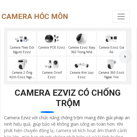
CAMERA HÓC MÔN
Camera Ezviz Xoay
Camera Ezviz Giá
Camera Theo Dỏi
Camera POE Ezviz
360 Trong Nhà
Rẻ
Người Ezviz
Camera 2 Ống
Camera 360 Ezviz
Camera Onvif
Camera Kim Loại
Kính Ezviz Ngoài
Ngoài Trời
Ezviz
Ezviz
Trời
CAMERA EZVIZ CÓ CHỐNG
TRỘM
Camera Ezviz với chức năng chống trộm mang đến giải pháp an
ninh hiệu quả, giúp bảo vệ không gian sống an toàn hơn. Khi
phát hiện chuyển động lạ, camera sẽ kích hoạt âm thanh cảnh
báo lớn, giúp bạn nhanh chóng phát hiện và xử lý tình huống.