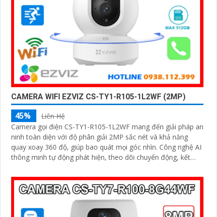
CAMERA WIFI EZVIZ CS-TY1-R105-1L2WF (2MP)
45%
Liên Hệ
Camera gọi điện CS-TY1-R105-1L2WF mang đến giải pháp an
ninh toàn diện với độ phân giải 2MP sắc nét và khả năng
quay xoay 360 độ, giúp bao quát mọi góc nhìn. Công nghệ AI
thông minh tự động phát hiện, theo dõi chuyển động, kết
hợp đàm thoại 2 chiều, giúp bạn giao tiếp dễ dàng từ xa