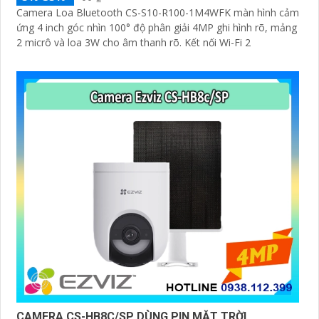
Camera Loa Bluetooth CS-S10-R100-1M4WFK màn hình cảm
ứng 4 inch góc nhìn 100° độ phân giải 4MP ghi hình rõ, mảng
2 micrô và loa 3W cho âm thanh rõ. Kết nối Wi-Fi 2
CAMERA CS-HB8C/SP DÙNG PIN MẶT TRỜI