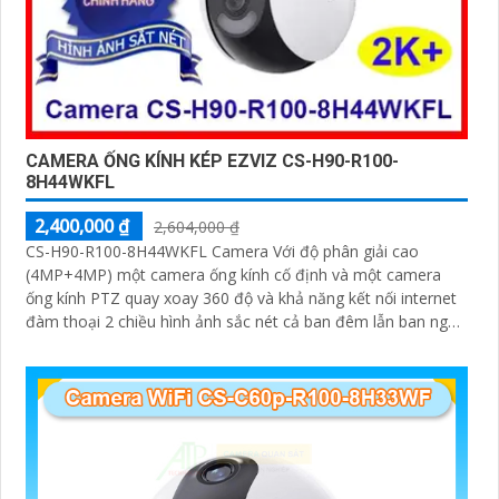
CAMERA ỐNG KÍNH KÉP EZVIZ CS-H90-R100-
8H44WKFL
2,400,000 ₫
2,604,000 ₫
CS-H90-R100-8H44WKFL Camera Với độ phân giải cao
(4MP+4MP) một camera ống kính cố định và một camera
ống kính PTZ quay xoay 360 độ và khả năng kết nối internet
đàm thoại 2 chiều hình ảnh sắc nét cả ban đêm lẫn ban ngày
dễ dàng lắp đặt và sử dụng cho gia đình và văn phòng
Camera an ninh không dây CS-H90-R100-8H44WKFL mang
đến sự an toàn và tiện lợi.