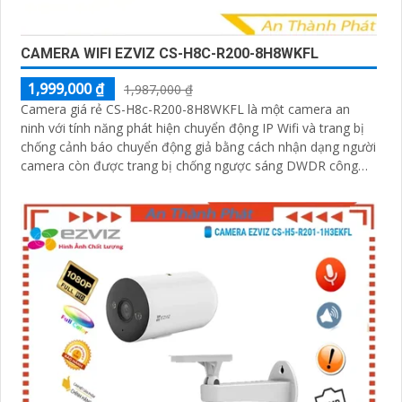
CAMERA WIFI EZVIZ CS-H8C-R200-8H8WKFL
1,999,000 ₫
1,987,000 ₫
Camera giá rẻ CS-H8c-R200-8H8WKFL là một camera an
ninh với tính năng phát hiện chuyển động IP Wifi và trang bị
chống cảnh báo chuyển động giả bằng cách nhận dạng người
camera còn được trang bị chống ngược sáng DWDR công
nghệ giám sát ban đêm Full Color 20m camera có thiết kế
nhỏ gọn xoay 360 độ và có khe cắm thẻ nhớ Micro SD
512GB với khả năng thu âm và phát âm thanh to rõ