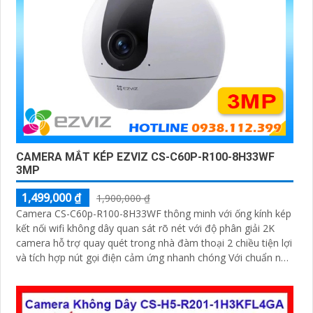
CAMERA MẮT KÉP EZVIZ CS-C60P-R100-8H33WF
3MP
1,499,000 ₫
1,900,000 ₫
Camera CS-C60p-R100-8H33WF thông minh với ống kính kép
kết nối wifi không dây quan sát rõ nét với độ phân giải 2K
camera hỗ trợ quay quét trong nhà đàm thoại 2 chiều tiện lợi
và tích hợp nút gọi điện cảm ứng nhanh chóng Với chuẩn nén
H.265 camera giúp tiết kiệm băng thông và dung lượng lưu
trữ hiệu quả