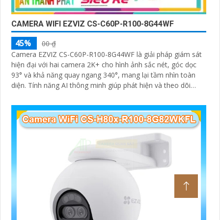
CAMERA WIFI EZVIZ CS-C60P-R100-8G44WF
45%
00 ₫
Camera EZVIZ CS-C60P-R100-8G44WF là giải pháp giám sát
hiện đại với hai camera 2K+ cho hình ảnh sắc nét, góc dọc
93° và khả năng quay ngang 340°, mang lại tầm nhìn toàn
diện. Tính năng AI thông minh giúp phát hiện và theo dõi
người, tích hợp gọi điện hai chiều bằng nút cảm ứng