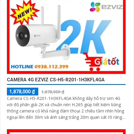
CAMERA 4G EZVIZ CS-H5-R201-1H3KFL4GA
1,878,000 ₫
1,878,000 ₫
Camera CS-H5-R201-1H3KFL4GA không dây hỗ trợ sim 4G
với độ phân giải 2K và chuẩn nén H.265 giúp tiết kiệm băng
thông camera có khả năng đàm thoại 2 chiều tầm nhìn hồng
ngoại lên đến 30m và ánh sáng trắng 20m quan sát rõ ràng
cả ngày lẫn đêm với chuẩn IP67 camera còn tích hợp tính
năng phát hiện thông minh và cảnh báo bằng còi và đèn