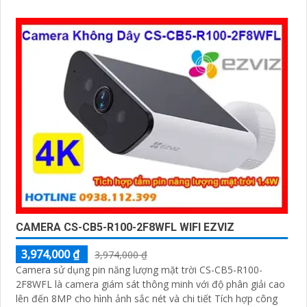
sự xâm nhập camera tích hợp tấm pin năng lượng mặt trời
và pin sạc đạt chuẩn IP65 chống nước và bụi giúp hoạt động
bền bỉ trong mọi điều kiện thời tiết.
CAMERA CS-CB5-R100-2F8WFL WIFI EZVIZ
3,974,000 ₫
3,974,000 ₫
Camera sử dụng pin năng lượng mặt trời CS-CB5-R100-
2F8WFL là camera giám sát thông minh với độ phân giải cao
lên đến 8MP cho hình ảnh sắc nét và chi tiết Tích hợp công