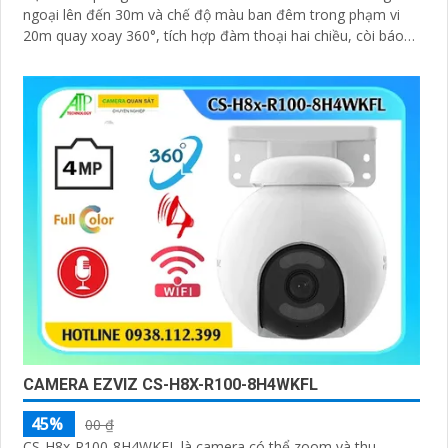
ngoại lên đến 30m và chế độ màu ban đêm trong phạm vi
20m quay xoay 360°, tích hợp đàm thoại hai chiều, còi báo
động và đèn chớp, camera giúp nâng cao an ninh hiệu quả.
Đạt chuẩn IP67 có khả năng chống bụi, nước, đảm bảo hoạt
động ổn định trong mọi điều kiện thời tiết
CAMERA EZVIZ CS-H8X-R100-8H4WKFL
45%
00 ₫
CS-H8x-R100-8H4WKFL là camera có thể zoom và thu