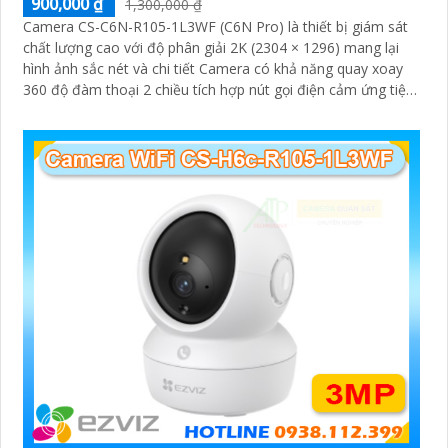
900,000 ₫
1,300,000 ₫
Camera CS-C6N-R105-1L3WF (C6N Pro) là thiết bị giám sát
chất lượng cao với độ phân giải 2K (2304 × 1296) mang lại
hình ảnh sắc nét và chi tiết Camera có khả năng quay xoay
360 độ đàm thoại 2 chiều tích hợp nút gọi điện cảm ứng tiện
lợi giúp bạn dễ dàng tương tác từ xa Ngoài ra camera còn
được trang bị công nghệ phát hiện chuyển động thông minh
tăng cường an ninh cho không gian của bạn. Loại Camera
quan sát Wifi Không Dây CS-C6N-R105-1L3WF 3