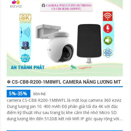
cơ hội sở hữu Camera Wifi Ezviz giá rẻ chính hãng để
bảo vệ tài sản và gia đình của bạn ngay hôm nay!"
Hy vọng đoạn văn trên sẽ giúp bạn trong việc giới
thiệu sản phẩm Camera Wifi Ezviz.
✲ CS-CB8-R200-1M8WFL CAMERA NĂNG LƯƠNG MT
5%-35%
liên hệ
'
camera CS-CB8-R200-1M8WFL là một loại camera 360 ezviz
Dung lượng pin 10. 400 mAh Độ phân giải tối đa 4K với đặc
điểm kỹ thuật như sau trang bị khe cắm thẻ nhớ Micro SD
dung lượng lên đến 512GB kết nối Wifi IP góc quay rộng với
ống kính 3