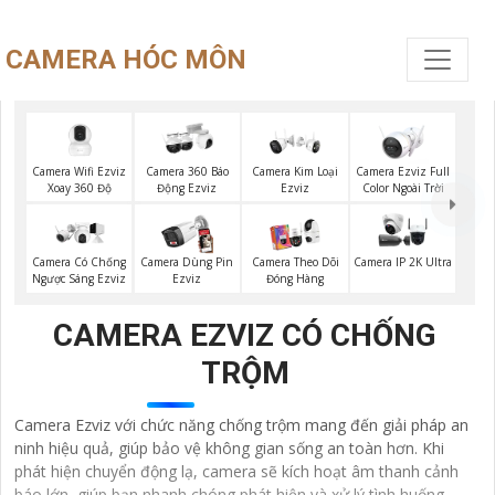
CAMERA HÓC MÔN
Camera Wifi Ezviz
Camera Ezviz Full
Camera 360 Báo
Camera Kim Loại
Xoay 360 Độ
Color Ngoài Trời
Động Ezviz
Ezviz
Camera Có Chống
Camera Dùng Pin
Camera Theo Dõi
Camera IP 2K Ultra
Ngược Sáng Ezviz
Ezviz
Đóng Hàng
CAMERA EZVIZ CÓ CHỐNG
TRỘM
Camera Ezviz với chức năng chống trộm mang đến giải pháp an
ninh hiệu quả, giúp bảo vệ không gian sống an toàn hơn. Khi
phát hiện chuyển động lạ, camera sẽ kích hoạt âm thanh cảnh
báo lớn, giúp bạn nhanh chóng phát hiện và xử lý tình huống.