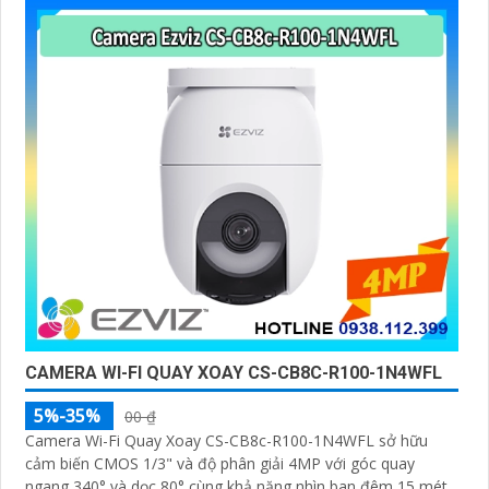
CAMERA WI-FI QUAY XOAY CS-CB8C-R100-1N4WFL
5%-35%
00 ₫
Camera Wi-Fi Quay Xoay CS-CB8c-R100-1N4WFL sở hữu
cảm biến CMOS 1/3" và độ phân giải 4MP với góc quay
ngang 340° và dọc 80° cùng khả năng nhìn ban đêm 15 mét.