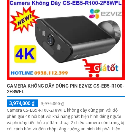
chớp phù hợp cho công trình kho hàng, nhà xưởng công trình
CAMERA KHÔNG DÂY DÙNG PIN EZVIZ CS-EB5-R100-
2F8WFL
3,974,000 ₫
3,974,000 ₫
Camera CS-EB5-R100-2F8WFL không dây dùng pin với độ
phân giải 4K nổi bật với khả năng phát hiện hình dáng người
và phương tiện hỗ trợ đàm thoại 2 chiều camera còn trang bị
còi cảnh báo và đèn chớp tăng cường an ninh khi phát hiện