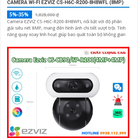
CAMERA WI-FI EZVIZ CS-H6C-R200-8H8WFL (8MP)
5%-35%
1,828,000 ₫
Camera EZVIZ CS-H6C-R200-8H8WFL nổi bật với độ phân
giải siêu nét 8MP, mang đến hình ảnh chi tiết vượt trội. Tính
năng quay xoay linh hoạt giúp bao quát toàn bộ không gian