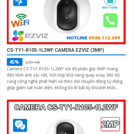
CS-TY1-R105-1L3WF CAMERA EZVIZ (3MP)
45%
Liên Hệ
Camera CS-TY1-R105-1L2WF với độ phân giải 3MP mang
đến hình ảnh sắc nét, tích hợp khả năng quay xoay 360 độ
cùng công nghệ phát hiện và theo dõi chuyển động tự động,
giúp giám sát toàn diện, không bỏ lỡ bất kỳ khoảnh khắc
quan trọng nào. Hỗ trợ đàm thoại hai chiều, tầm nhìn hồng
ngoại lên đến 10m và khe cắm thẻ nhớ dung lượng 512GB,
đây chính là camera tối ưu với mức giá vô cùng hấp dẫn