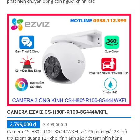
phát hiện chuyển động con người chính xác
CAMERA EZVIZ CS-H80F-R100-8G444WKFL
2,799,000 ₫
3,499,000 ₫
Camera CS-H80f-R100-8G444WKFL với độ phân giải 2K⁺ hỗ
trợ zoom quang 12× cho hình ảnh sắc nét tầm nhìn hồng