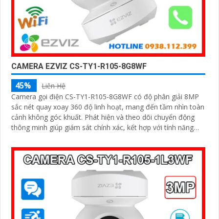
CAMERA EZVIZ CS-TY1-R105-8G8WF
45%
Liên Hệ
Camera gọi điện CS-TY1-R105-8G8WF có độ phân giải 8MP
sắc nét quay xoay 360 độ linh hoạt, mang đến tầm nhìn toàn
cảnh không góc khuất. Phát hiện và theo dõi chuyển động
thông minh giúp giám sát chính xác, kết hợp với tính năng
đàm thoại hai chiều giao tiếp dễ dàng từ xa