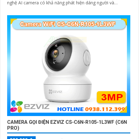
nghệ AI camera có khả năng phát hiện dáng người và
phương tiện báo động khi phát hiện xâm nhập Thiết kế bền
bỉ chống nước IP65 phù hợp lắp đặt trong mọi điều kiện thời
tiết. Camera An Ninh CS-CB5-R100-2F8WFL có khả năng còi
hú, đèn chớp báo động, Wifi Không Dây, chức năng AI deep
learning phân biệt người & phương tiện
CAMERA GỌI ĐIỆN EZVIZ CS-C6N-R105-1L3WF (C6N
PRO)