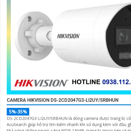
CAMERA HIKVISION DS-2CD2047G3-LI2UY/SRBHUN
5%-35%
DS-2CD2047G3-LI2UY/SRBHUN là dòng camera được trang bị cô
AcuSearch giúp hỗ trợ tìm kiếm nhanh khi sử dụng kèm với đầu gh
khả năng chống ngược sáng WDR 130dB, trang bị micro kép và lo