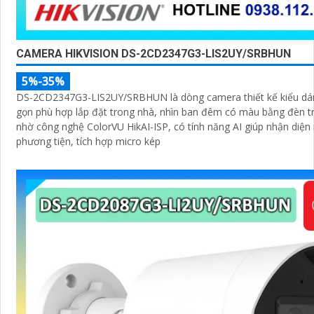
CAMERA HIKVISION DS-2CD2347G3-LIS2UY/SRBHUN
5%-35%
DS-2CD2347G3-LIS2UY/SRBHUN là dòng camera thiết kế kiểu d
gọn phù hợp lắp đặt trong nhà, nhìn ban đêm có màu bằng đèn t
nhờ công nghệ ColorVU HikAI-ISP, có tính năng AI giúp nhận diện
phương tiện, tích hợp micro kép