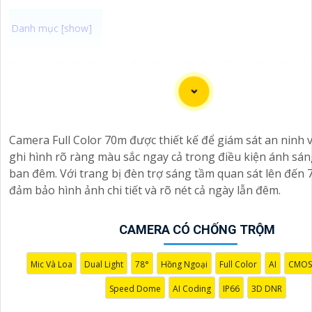
Dịch vụ cài đặt Camera Báo Động Chống Trộm là một giải
quả để bảo vệ tài sản và nhà ở của bạn. Camera báo độn
giúp bạn theo dõi và ghi lại hình ảnh, cung cấp cảnh báo 
hiện sự xâm nhập hoặc hành vi đáng ngờ trong không gi
sát.
Camera Full Color 70m được thiết kế để giám sát an ninh 
Nếu bạn quan tâm đến việc lắp đặt Camera Báo Động Ch
ghi hình rõ ràng màu sắc ngay cả trong điều kiện ánh sá
bạn có thể liên hệ với các công ty cung cấp dịch vụ lắp đặ
ban đêm. Với trang bị đèn trợ sáng tầm quan sát lên đến 
công ty an ninh chuyên nghiệp địa phương. Bạn cũng có t
đảm bảo hình ảnh chi tiết và rõ nét cả ngày lẫn đêm.
về các sản phẩm camera báo động trên thị trường và tự l
bạn muốn.
CAMERA CÓ CHỐNG TRỘM
Nếu bạn cần thêm thông tin hoặc muốn để lại thông tin li
công trình có thể giúp bạn tìm kiếm các dịch vụ liên quan 
Camera Báo Động Chống Trộm.
Mic Và Loa
Dual Light
78°
Hồng Ngoại
Full Color
AI
CMOS
Speed Dome
AI Coding
IP66
3D DNR