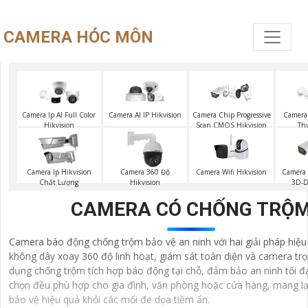
CAMERA HÓC MÔN
Camera Ip AI Full Color
Camera AI IP Hikvision
Camera Chip Progressive
Camera 
Hikvision
Scan CMOS Hikvision
Th
Camera Wifi Hikvision
Camera Ip Hikvision
Camera 360 Độ
Camera
Chất Lượng
Hikvision
3D-
CAMERA CÓ CHỐNG TRỘ
Camera báo động chống trộm bảo vệ an ninh với hai giải pháp hiệ
không dây xoay 360 độ linh hoạt, giám sát toàn diện và camera tr
dụng chống trộm tích hợp báo động tại chỗ, đảm bảo an ninh tối đa
chọn đều phù hợp cho gia đình, văn phòng hoặc cửa hàng, mang lạ
bảo vệ hiệu quả khỏi các mối đe dọa tiềm ẩn.