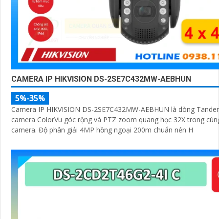
CAMERA IP HIKVISION DS-2SE7C432MW-AEBHUN
5%-35%
Camera IP HIKVISION DS-2SE7C432MW-AEBHUN là dòng Tandem
camera ColorVu góc rộng và PTZ zoom quang học 32X trong cùn
camera. Độ phân giải 4MP hồng ngoại 200m chuẩn nén H