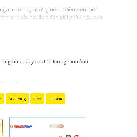
ngoài trời hay những nơi có điều kiện thời
 hình ảnh sắc nét đem đến giải pháp hiệu quả
ng tin và duy trì chất lượng hình ảnh.
e
AI Coding
IP66
3D DNR