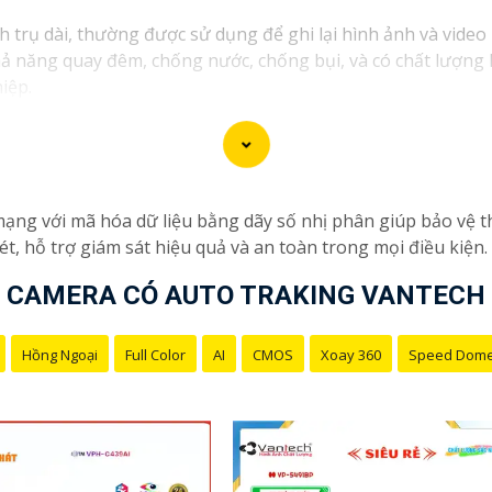
 trụ dài, thường được sử dụng để ghi lại hình ảnh và video 
hả năng quay đêm, chống nước, chống bụi, và có chất lượng
iệp.
ng với mã hóa dữ liệu bằng dãy số nhị phân giúp bảo vệ thô
ét, hỗ trợ giám sát hiệu quả và an toàn trong mọi điều kiện.
CAMERA CÓ AUTO TRAKING VANTECH
Hồng Ngoại
Full Color
AI
CMOS
Xoay 360
Speed Dom