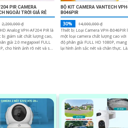
204 PIR CAMERA
BỘ KIT CAMERA VANTECH VPH
H NGOÀI TRỜI GIÁ RẺ
B046PIR
30%
2,200,000 ₫
14,000,000 ₫
HD Analog VPH-AF204 PIR là
Thiết bị Loại Camera VPH-B046PIR l
t bị giám sát chất lượng cao,
một loại camera chất lượng cao với
hân giải 2.0 megapixel FULL
độ phân giải FULL HD 1080P, mang
, cho hình ảnh rõ nét và sắc
lại hình ảnh sắc nét và chân thực. Là
Thiết bị này cung cấp khả...
một công nghệ giám sát ban đêm
thông...