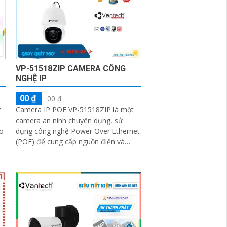
VP-51518ZIP CAMERA CÔNG
NGHỆ IP
00 ₫
00 ₫
y
Camera IP POE VP-51518ZIP là một
camera an ninh chuyên dụng, sử
ảo
dụng công nghệ Power Over Ethernet
(POE) để cung cấp nguồn điện và
truyền dữ liệu thông qua một cáp
ethernet duy...