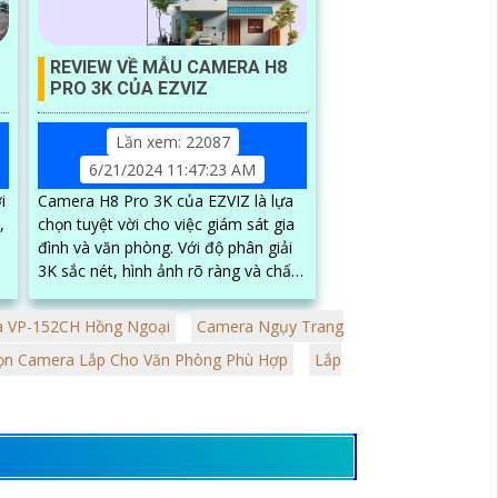
REVIEW VỀ MẪU CAMERA H8
PRO 3K CỦA EZVIZ
Lần xem: 22087
6/21/2024 11:47:23 AM
i
Camera H8 Pro 3K của EZVIZ là lựa
,
chọn tuyệt vời cho việc giám sát gia
đình và văn phòng. Với độ phân giải
3K sắc nét, hình ảnh rõ ràng và chất
lượng màu sắc tuyệt vời
 VP-152CH Hồng Ngoại
Camera Ngụy Trang
ọn Camera Lắp Cho Văn Phòng Phù Hợp
Lắp