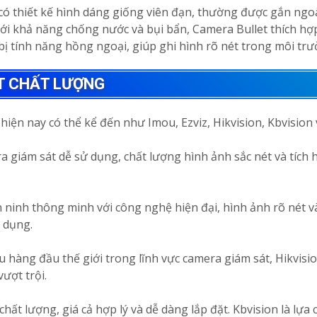
có thiết kế hình dáng giống viên đạn, thường được gắn ngoà
 Với khả năng chống nước và bụi bẩn, Camera Bullet thích hợ
g bị tính năng hồng ngoại, giúp ghi hình rõ nét trong môi tr
T CHẤT LƯỢNG
iện nay có thể kể đến như Imou, Ezviz, Hikvision, Kbvision
ra giám sát dễ sử dụng, chất lượng hình ảnh sắc nét và tíc
ninh thông minh với công nghệ hiện đại, hình ảnh rõ nét v
 dụng.
hàng đầu thế giới trong lĩnh vực camera giám sát, Hikvisi
ượt trội.
hất lượng, giá cả hợp lý và dễ dàng lắp đặt. Kbvision là lựa