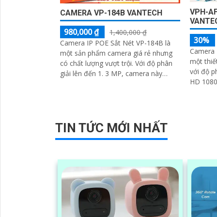
VPH-AF
CAMERA VP-184B VANTECH
VANTEC
980,000 ₫
1,400,000 ₫
30%
Camera IP POE Sắt Nét VP-184B là
Camera 
một sản phẩm camera giá rẻ nhưng
một thiế
có chất lượng vượt trội. Với độ phân
với độ p
giải lên đến 1. 3 MP, camera này
HD 1080P
mang lại hình ảnh rõ nét và chi tiết
nét. 
TIN TỨC MỚI NHẤT