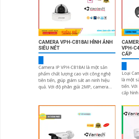
CAMERA VPH-C818AI HÌNH ẢNH
CAMER
SIÊU NÉT
VPH-C
CẤP
Camera IP VPH-C818AI là một sản
Loại Ca
phẩm chất lượng cao với công nghệ
là một s
tiên tiến, giúp giám sát an ninh hiệu
tiến. Với độ phân giải cao 4K, nó cung
quả. Với độ phân giải 2MP, camera
cấp hình ả
này cho hình ảnh sắc nét và chi tiết
'
nữa, tín