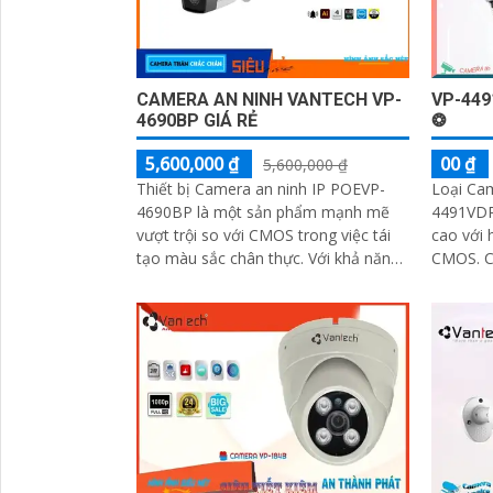
CAMERA AN NINH VANTECH VP-
VP-44
4690BP GIÁ RẺ
❂
5,600,000 ₫
00 ₫
5,600,000 ₫
Thiết bị Camera an ninh IP POEVP-
Loại Ca
4690BP là một sản phẩm mạnh mẽ
4491VDP
vượt trội so với CMOS trong việc tái
cao với 
tạo màu sắc chân thực. Với khả năng
CMOS. Camera này cung cấp hình ảnh
xem ban đêm bằng công nghệ Hồng
sinh độn
Ngoại 80m...
qua mạn