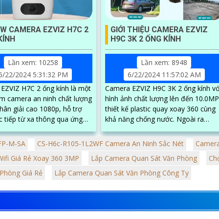
EW CAMERA EZVIZ H7C 2
GIỚI THIỆU CAMERA EZVIZ
KÍNH
H9C 3K 2 ỐNG KÍNH
Lần xem: 10258
Lần xem: 8948
6/22/2024 5:31:32 PM
6/22/2024 11:57:02 AM
EZVIZ H7C 2 ống kính là một
Camera EZVIZ H9C 3K 2 ống kính vớ
m camera an ninh chất lượng
hình ảnh chất lượng lên đến 10.0MP
hân giải cao 1080p, hỗ trợ
thiết kế plastic quay xoay 360 cùng
c tiếp từ xa thông qua ứng
khả năng chống nước. Ngoài ra
dụng di động. Với thiết kế hiện đại,...
camera còn sở hữu đèn LED trợ
sáng, khả...
FP-M-SA
CS-H6c-R105-1L2WF Camera An Ninh Sắc Nét
Camera
fi Giá Rẻ Xoay 360 3MP
Lắp Camera Quan Sát Văn Phòng
Ch
Phòng Giá Rẻ
Lắp Camera Quan Sát Văn Phòng Công Ty