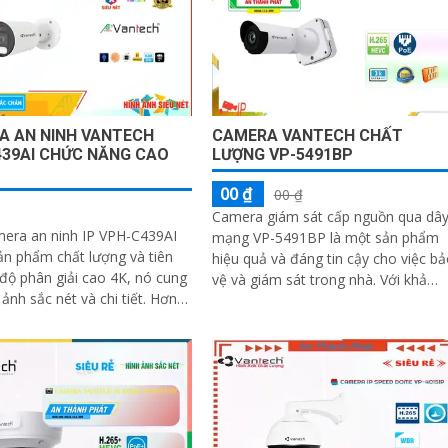
A AN NINH VANTECH
CAMERA VANTECH CHẤT
439AI CHỨC NĂNG CAO
LƯỢNG VP-5491BP
00 ₫
00 ₫
Camera giám sát cấp nguồn qua dâ
mera an ninh IP VPH-C439AI
mạng VP-5491BP là một sản phẩm
ản phẩm chất lượng và tiên
hiệu quả và đáng tin cậy cho việc b
vệ và giám sát trong nhà. Với khả
nh sắc nét và chi tiết. Hơn
năng chống ngược sáng DWDR
h năng công nghệ AI...
120db, camera...