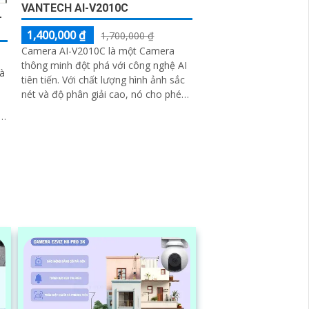
VANTECH AI-V2010C
-
1,400,000 ₫
1,700,000 ₫
Camera AI-V2010C là một Camera
thông minh đột phá với công nghệ AI
à
tiên tiến. Với chất lượng hình ảnh sắc
nét và độ phân giải cao, nó cho phép
bạn quan sát và ghi lại mọi chi tiết
một cách rõ ràng