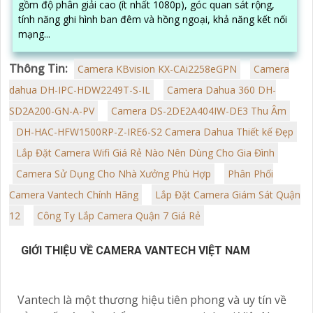
gồm độ phân giải cao (ít nhất 1080p), góc quan sát rộng,
tính năng ghi hình ban đêm và hồng ngoại, khả năng kết nối
mạng...
Thông Tin:
Camera KBvision KX-CAi2258eGPN
Camera
dahua DH-IPC-HDW2249T-S-IL
Camera Dahua 360 DH-
SD2A200-GN-A-PV
Camera DS-2DE2A404IW-DE3 Thu Âm
DH-HAC-HFW1500RP-Z-IRE6-S2 Camera Dahua Thiết kế Đẹp
Lắp Đặt Camera Wifi Giá Rẻ Nào Nên Dùng Cho Gia Đình
Camera Sử Dụng Cho Nhà Xưởng Phù Hợp
Phân Phối
Camera Vantech Chính Hãng
Lắp Đặt Camera Giám Sát Quận
12
Công Ty Lắp Camera Quận 7 Giá Rẻ
GIỚI THIỆU VỀ CAMERA VANTECH VIỆT NAM
Vantech là một thương hiệu tiên phong và uy tín về