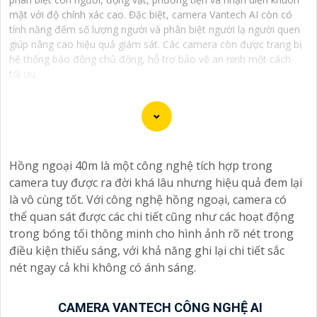
mặt với độ chính xác cao. Đặc biệt, camera Vantech AI còn có
tính năng đếm số lượng người và phân biệt người lạ người quen
giúp nâng cao hiệu quả giám sát. Các camera còn được trang bị
hệ thống báo động chủ động, hỗ trợ bảo vệ an ninh một cách
tối ưu.
Camera Vantech là một thương hiệu camera an ninh
Hồng ngoại 40m là một công nghệ tích hợp trong
hàng đầu tại Việt Nam, chúng được thiết kế với công
camera tuy được ra đời khá lâu nhưng hiệu quả đem lại
nghệ hiện đại và chất lượng cao để khẳng định an ninh
là vô cùng tốt. Với công nghệ hồng ngoại, camera có
và giám sát tốt cho ngôi nhà, cửa hàng, văn phòng
thể quan sát được các chi tiết cũng như các hoạt động
hoặc doanh nghiệp của bạn.
trong bóng tối thông minh cho hình ảnh rõ nét trong
Vantech Việt Nam cung cấp các dòng sản phẩm camera
điều kiện thiếu sáng, với khả năng ghi lại chi tiết sắc
giám sát chất lượng cao như camera IP, camera HD-
nét ngay cả khi không có ánh sáng.
TVI, camera AHD, camera wifi, camera thông minh, và
nhiều hơn nữa. Các sản phẩm của Vantech được sản
xuất theo tiêu chuẩn chất lượng cao, đáng tin cậy và dễ
CAMERA VANTECH CÔNG NGHỆ AI