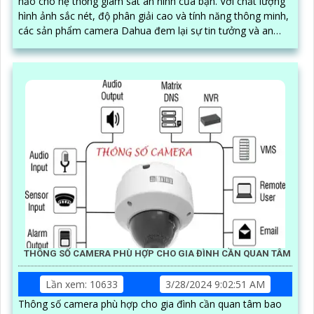
hảo cho hệ thống giám sát an ninh của bạn. Với chất lượng
hình ảnh sắc nét, độ phân giải cao và tính năng thông minh,
các sản phẩm camera Dahua đem lại sự tin tưởng và an
tâm cho người sử dụng
THÔNG SỐ CAMERA PHÙ HỢP CHO GIA ĐÌNH CẦN QUAN TÂM
Lần xem: 10633
3/28/2024 9:02:51 AM
Thông số camera phù hợp cho gia đình cần quan tâm bao