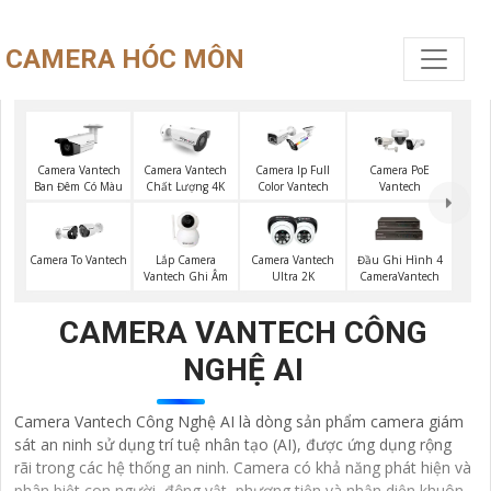
CAMERA HÓC MÔN
Camera PoE
Camera Vantech
Camera Vantech
Camera Ip Full
Vantech
Ban Đêm Có Màu
Chất Lượng 4K
Color Vantech
Lắp Camera
Camera To Vantech
Camera Vantech
Đầu Ghi Hình 4
Vantech Ghi Âm
Ultra 2K
CameraVantech
CAMERA VANTECH CÔNG
NGHỆ AI
Camera Vantech Công Nghệ AI là dòng sản phẩm camera giám
sát an ninh sử dụng trí tuệ nhân tạo (AI), được ứng dụng rộng
rãi trong các hệ thống an ninh. Camera có khả năng phát hiện và
phân biệt con người, động vật, phương tiện và nhận diện khuôn