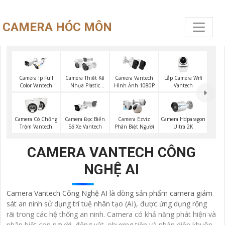
CAMERA HÓC MÔN
Lắp Camera Wifi
Camera Ip Full
Camera Thiết Kế
Camera Vantech
Vantech
Color Vantech
Nhựa Plastic
Hình Ảnh 1080P
Vantech
Camera Có Chống
Camera Đọc Biển
Camera Ezviz
Camera Hdparagon
Trộm Vantech
Số Xe Vantech
Phân Biệt Người
Ultra 2K
CAMERA VANTECH CÔNG
NGHỆ AI
Camera Vantech Công Nghệ AI là dòng sản phẩm camera giám
sát an ninh sử dụng trí tuệ nhân tạo (AI), được ứng dụng rộng
rãi trong các hệ thống an ninh. Camera có khả năng phát hiện và
phân biệt con người, động vật, phương tiện và nhận diện khuôn