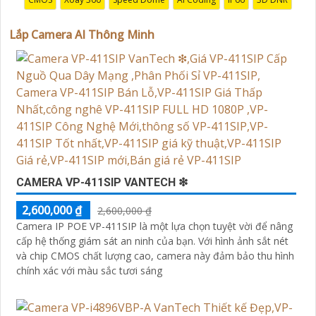
Thực**: Quý vị có thể theo dõi và giám sát từ xa mọi
hoạt động trong công ty/ngôi nhà 24/7 thông qua ứng
Lắp Camera AI Thông Minh
dụng di động hoặc máy tính cá nhân. ✪
3:
**Lưu Trữ
An Toàn**: Dữ liệu hình ảnh được lưu trữ an toàn và
dễ dàng truy xuất khi cần thiết, giúp hỗ trợ điều tra và
xác minh sự kiện. ✺
4:
**Tích hợp Hệ Thống**: Hệ
thống Camera AI Thông Minh có thể kết hợp với các
thiết bị an ninh khác để tạo lập một hệ thống an ninh
hoàn chỉnh.
Chúng tôi rất hân hạnh được phục vụ và hợp tác cùng
Quý vị.
CAMERA VP-411SIP VANTECH ❇
Trân trọng,
[Công ty TNHH TMDV và đầu ưt An Thành Phát]
2,600,000 ₫
2,600,000 ₫
Camera IP POE VP-411SIP là một lựa chọn tuyệt vời để nâng
cấp hệ thống giám sát an ninh của bạn. Với hình ảnh sắt nét
và chip CMOS chất lượng cao, camera này đảm bảo thu hình
'
chính xác với màu sắc tươi sáng