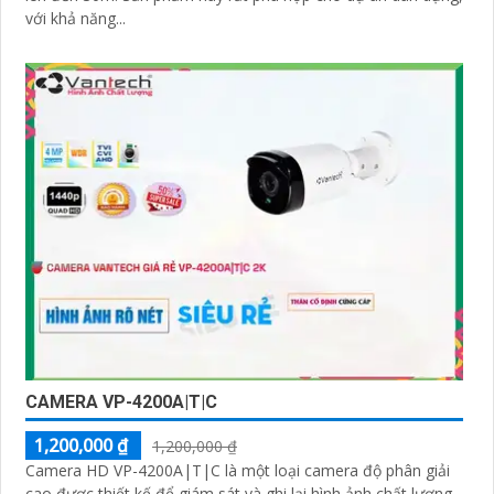
với khả năng...
CAMERA VP-4200A|T|C
1,200,000 ₫
1,200,000 ₫
Camera HD VP-4200A|T|C là một loại camera độ phân giải
cao được thiết kế để giám sát và ghi lại hình ảnh chất lượng