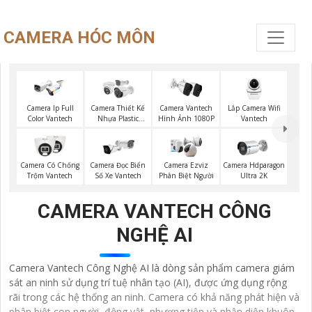
CAMERA HÓC MÔN
Lắp Camera Wifi
Camera Ip Full
Camera Thiết Kế
Camera Vantech
Vantech
Color Vantech
Nhựa Plastic
Hình Ảnh 1080P
Vantech
Camera Có Chống
Camera Đọc Biển
Camera Ezviz
Camera Hdparagon
Trộm Vantech
Số Xe Vantech
Phân Biệt Người
Ultra 2K
CAMERA VANTECH CÔNG
NGHỆ AI
Camera Vantech Công Nghệ AI là dòng sản phẩm camera giám
sát an ninh sử dụng trí tuệ nhân tạo (AI), được ứng dụng rộng
rãi trong các hệ thống an ninh. Camera có khả năng phát hiện và
phân biệt con người, động vật, phương tiện và nhận diện khuôn