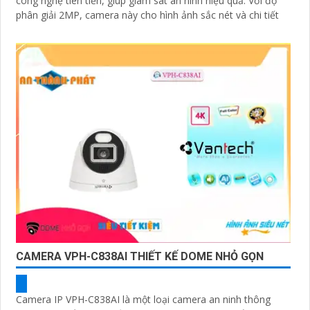
công nghệ tiên tiến, giúp giám sát an ninh hiệu quả. Với độ
phân giải 2MP, camera này cho hình ảnh sắc nét và chi tiết
CAMERA VPH-C838AI THIẾT KẾ DOME NHỎ GỌN
Camera IP VPH-C838AI là một loại camera an ninh thông