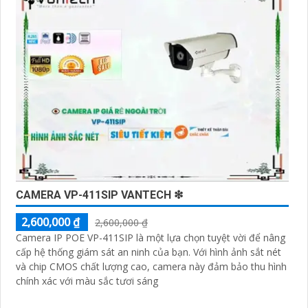
Thực**: Quý vị có thể theo dõi và giám sát từ xa mọi
hoạt động trong công ty/ngôi nhà 24/7 thông qua ứng
dụng di động hoặc máy tính cá nhân. ✪
3:
**Lưu Trữ
An Toàn**: Dữ liệu hình ảnh được lưu trữ an toàn và
dễ dàng truy xuất khi cần thiết, giúp hỗ trợ điều tra và
xác minh sự kiện. ✺
4:
**Tích hợp Hệ Thống**: Hệ
thống Camera AI Thông Minh có thể kết hợp với các
thiết bị an ninh khác để tạo lập một hệ thống an ninh
hoàn chỉnh.
Chúng tôi rất hân hạnh được phục vụ và hợp tác cùng
Quý vị.
Trân trọng,
CAMERA VP-411SIP VANTECH ❇
[Công ty TNHH TMDV và đầu ưt An Thành Phát]
2,600,000 ₫
2,600,000 ₫
Camera IP POE VP-411SIP là một lựa chọn tuyệt vời để nâng
cấp hệ thống giám sát an ninh của bạn. Với hình ảnh sắt nét
và chip CMOS chất lượng cao, camera này đảm bảo thu hình
chính xác với màu sắc tươi sáng