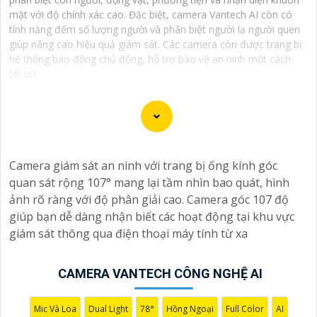
mặt với độ chính xác cao. Đặc biệt, camera Vantech AI còn có
tính năng đếm số lượng người và phân biệt người lạ người quen
giúp nâng cao hiệu quả giám sát. Các camera còn được trang bị
hệ thống báo động chủ động, hỗ trợ bảo vệ an ninh một cách
tối ưu.
Camera Vantech là một thương hiệu camera an ninh
Camera giám sát an ninh với trang bị ống kính góc
hàng đầu tại Việt Nam, chúng được thiết kế với công
quan sát rộng 107° mang lại tầm nhìn bao quát, hình
nghệ hiện đại và chất lượng cao để khẳng định an ninh
ảnh rõ ràng với độ phân giải cao. Camera góc 107 độ
và giám sát tốt cho ngôi nhà, cửa hàng, văn phòng
giúp bạn dễ dàng nhận biết các hoạt động tại khu vực
hoặc doanh nghiệp của bạn.
giám sát thông qua điện thoại máy tính từ xa
Vantech Việt Nam cung cấp các dòng sản phẩm camera
giám sát chất lượng cao như camera IP, camera HD-
TVI, camera AHD, camera wifi, camera thông minh, và
CAMERA VANTECH CÔNG NGHỆ AI
nhiều hơn nữa. Các sản phẩm của Vantech được sản
xuất theo tiêu chuẩn chất lượng cao, đáng tin cậy và dễ
Mic Và Loa
Dual Light
78°
Hồng Ngoại
Full Color
AI