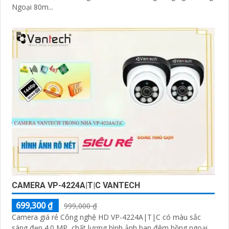
Ngoại 80m...
CAMERA VP-4224A|T|C VANTECH
699,300 ₫
999,000 ₫
Camera giá rẻ Công nghệ HD VP-4224A|T|C có màu sắc
sáng đẹp 4.0 MP, chất lượng hình ảnh ban đêm hồng ngoại