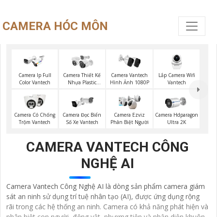
CAMERA HÓC MÔN
Lắp Camera Wifi
Camera Ip Full
Camera Thiết Kế
Camera Vantech
Vantech
Color Vantech
Nhựa Plastic
Hình Ảnh 1080P
Vantech
Camera Có Chống
Camera Đọc Biển
Camera Ezviz
Camera Hdparagon
Trộm Vantech
Số Xe Vantech
Phân Biệt Người
Ultra 2K
CAMERA VANTECH CÔNG
NGHỆ AI
Camera Vantech Công Nghệ AI là dòng sản phẩm camera giám
sát an ninh sử dụng trí tuệ nhân tạo (AI), được ứng dụng rộng
rãi trong các hệ thống an ninh. Camera có khả năng phát hiện và
phân biệt con người, động vật, phương tiện và nhận diện khuôn