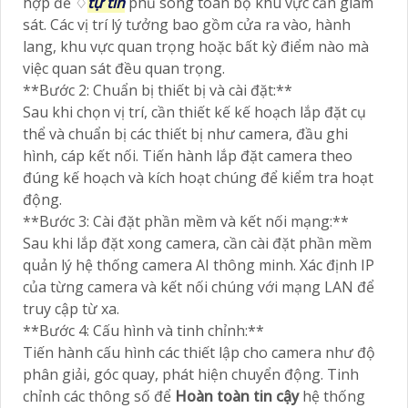
hợp để ♢
tự tin
phủ sóng toàn bộ khu vực cần giám
sát. Các vị trí lý tưởng bao gồm cửa ra vào, hành
lang, khu vực quan trọng hoặc bất kỳ điểm nào mà
việc quan sát đều quan trọng.
**Bước 2: Chuẩn bị thiết bị và cài đặt:**
Sau khi chọn vị trí, cần thiết kế kế hoạch lắp đặt cụ
thể và chuẩn bị các thiết bị như camera, đầu ghi
hình, cáp kết nối. Tiến hành lắp đặt camera theo
đúng kế hoạch và kích hoạt chúng để kiểm tra hoạt
động.
**Bước 3: Cài đặt phần mềm và kết nối mạng:**
Sau khi lắp đặt xong camera, cần cài đặt phần mềm
quản lý hệ thống camera AI thông minh. Xác định IP
của từng camera và kết nối chúng với mạng LAN để
truy cập từ xa.
**Bước 4: Cấu hình và tinh chỉnh:**
Tiến hành cấu hình các thiết lập cho camera như độ
phân giải, góc quay, phát hiện chuyển động. Tinh
chỉnh các thông số để
Hoàn toàn tin cậy
hệ thống