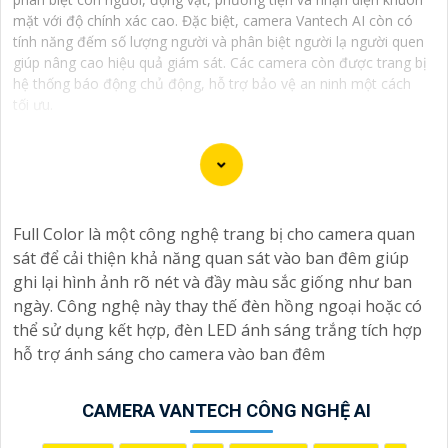
mặt với độ chính xác cao. Đặc biệt, camera Vantech AI còn có
tính năng đếm số lượng người và phân biệt người lạ người quen
giúp nâng cao hiệu quả giám sát. Các camera còn được trang bị
hệ thống báo động chủ động, hỗ trợ bảo vệ an ninh một cách
tối ưu.
Full Color là một công nghệ trang bị cho camera quan
Chúng tôi xin trân trọng giới thiệu dịch vụ lắp đặt
sát để cải thiện khả năng quan sát vào ban đêm giúp
Camera AI Thông Minh Công nghệ, giúp nâng cao hiệu
ghi lại hình ảnh rõ nét và đầy màu sắc giống như ban
quả giám sát an ninh và quản lý trong không gian công
ngày. Công nghệ này thay thế đèn hồng ngoại hoặc có
ty/doanh nghiệp của Quý vị.
thể sử dụng kết hợp, đèn LED ánh sáng trắng tích hợp
**Ưu điểm nổi bật**:
hỗ trợ ánh sáng cho camera vào ban đêm
🎞
1:
**AI Thông Minh**: Hệ thống Camera được tích
hợp công nghệ AI cung cấp khả năng phân tích hình
ảnh, nhận diện khuôn mặt, nhận biết chuyển động đột
CAMERA VANTECH CÔNG NGHỆ AI
ngột và cảnh báo tự động. ✴️
2:
**Giám Sát Thời Gian