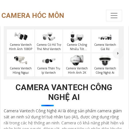
CAMERA HÓC MÔN
Camera Vantech
Camera Có Hổ Trợ
Camera Chống
Camera Vantech
Hình Ảnh 1080P
Thẻ Nhớ Vantech
Nhiễu Tốt
Giá Rẻ
Vantech
Camera Vantech
Camera Thân Trụ
Camera Vantech
Camera Vantech
Hồng Ngoại
Ip Vantech
Hình Ảnh 2K
Công Nghệ Ai
CAMERA VANTECH CÔNG
NGHỆ AI
Camera Vantech Công Nghệ AI là dòng sản phẩm camera giám
sát an ninh sử dụng trí tuệ nhân tạo (AI), được ứng dụng rộng
rãi trong các hệ thống an ninh. Camera có khả năng phát hiện và
phân biệt con người, động vật, phương tiện và nhận diện khuôn