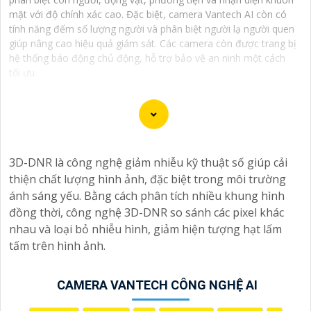
mặt với độ chính xác cao. Đặc biệt, camera Vantech AI còn có
tính năng đếm số lượng người và phân biệt người lạ người quen
giúp nâng cao hiệu quả giám sát. Các camera còn được trang bị
hệ thống báo động chủ động, hỗ trợ bảo vệ an ninh một cách
tối ưu.
3D-DNR là công nghệ giảm nhiễu kỹ thuật số giúp cải
Chúng tôi xin trân trọng giới thiệu dịch vụ lắp đặt
thiện chất lượng hình ảnh, đặc biệt trong môi trường
Camera AI Thông Minh Công nghệ, giúp nâng cao hiệu
ánh sáng yếu. Bằng cách phân tích nhiều khung hình
quả giám sát an ninh và quản lý trong không gian công
đồng thời, công nghệ 3D-DNR so sánh các pixel khác
ty/doanh nghiệp của Quý vị.
nhau và loại bỏ nhiễu hình, giảm hiện tượng hạt lấm
**Ưu điểm nổi bật**:
tấm trên hình ảnh.
🎞
1:
**AI Thông Minh**: Hệ thống Camera được tích
hợp công nghệ AI cung cấp khả năng phân tích hình
ảnh, nhận diện khuôn mặt, nhận biết chuyển động đột
CAMERA VANTECH CÔNG NGHỆ AI
ngột và cảnh báo tự động. ✴️
2:
**Giám Sát Thời Gian