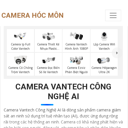
CAMERA HÓC MÔN
Lắp Camera Wifi
Camera Ip Full
Camera Thiết Kế
Camera Vantech
Vantech
Color Vantech
Nhựa Plastic
Hình Ảnh 1080P
Vantech
Camera Có Chống
Camera Đọc Biển
Camera Ezviz
Camera Hdparagon
Trộm Vantech
Số Xe Vantech
Phân Biệt Người
Ultra 2K
CAMERA VANTECH CÔNG
NGHỆ AI
Camera Vantech Công Nghệ AI là dòng sản phẩm camera giám
sát an ninh sử dụng trí tuệ nhân tạo (AI), được ứng dụng rộng
rãi trong các hệ thống an ninh. Camera có khả năng phát hiện và
phân biệt con người, động vật, phương tiện và nhận diện khuôn