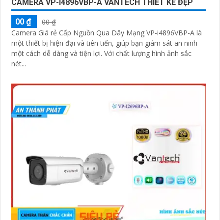
CAMERA VP-I4896VBP-A VANTECH THIẾT KẾ ĐẸP
00 ₫
00 ₫
Camera Giá rẻ Cấp Nguồn Qua Dây Mạng VP-i4896VBP-A là
một thiết bị hiện đại và tiên tiến, giúp bạn giám sát an ninh
một cách dễ dàng và tiện lợi. Với chất lượng hình ảnh sắc
nét...